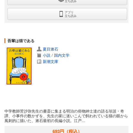
立ち読み
アプリ
立ち読み
吾輩は猫である
夏目漱石
小説
/
国内文学
新潮文庫
中学教師苦沙弥先生の書斎に集まる明治の俗物紳士達の語る珍談・奇
譚、小事件の数かずを、先生の家に迷いこんで飼われている猫の眼から
風刺的に描いた、漱石最初の長編小説。江戸...
693円
（税込）