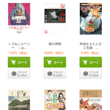
くろねこルーシ
猫の神様
幸福をもたらす
ー ～は...
三毛猫 ...
712円（税込）
523円（税込）
712円（税込）
カート
カート
カート
ブラウザ
ブラウザ
ブラウザ
立ち読み
立ち読み
立ち読み