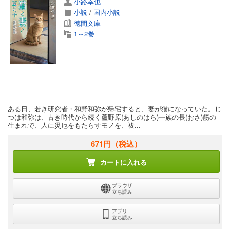
小路幸也
小説
/
国内小説
徳間文庫
1～2巻
ある日、若き研究者・和野和弥が帰宅すると、妻が猫になっていた。じ
つは和弥は、古き時代から続く蘆野原(あしのはら)一族の長(おさ)筋の
生まれで、人に災厄をもたらすモノを、祓...
671円
（税込）
カートに入れる
ブラウザ
立ち読み
アプリ
立ち読み