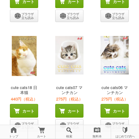
カート
カート
カート
ブラウザ
ブラウザ
ブラウザ
立ち読み
立ち読み
立ち読み
cute cats18 日
cute cats07 マ
cute cats06 マ
本猫
ンチカン
ンチカン
440円（税込）
275円（税込）
275円（税込）
カート
カート
カート
ブラウザ
ブラウザ
ブラウザ
立ち読み
立ち読み
立ち読み
トップ
カート
検索
無料本
はじめての方へ