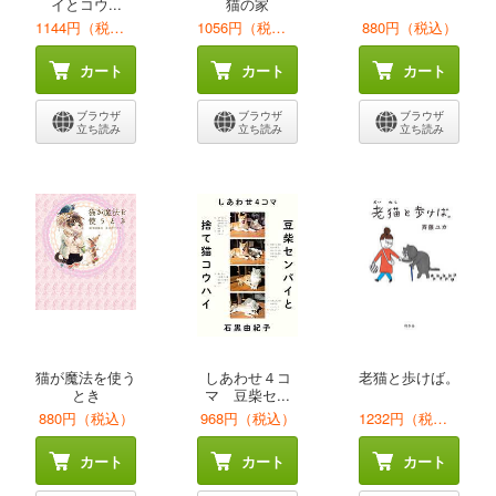
イとコウ...
猫の家
1144円（税込）
1056円（税込）
880円（税込）
カート
カート
カート
ブラウザ
ブラウザ
ブラウザ
立ち読み
立ち読み
立ち読み
猫が魔法を使う
しあわせ４コ
老猫と歩けば。
とき
マ 豆柴セ...
880円（税込）
968円（税込）
1232円（税込）
カート
カート
カート