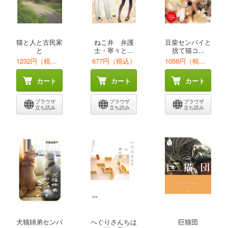
猫と人と古民家
ねこ弁 弁護
豆柴センパイと
と
士・寧々と...
捨て猫コ...
1232円（税込）
677円（税込）
1056円（税込）
カート
カート
カート
ブラウザ
ブラウザ
ブラウザ
立ち読み
立ち読み
立ち読み
犬猫姉弟センパ
へぐりさんちは
巨猫団