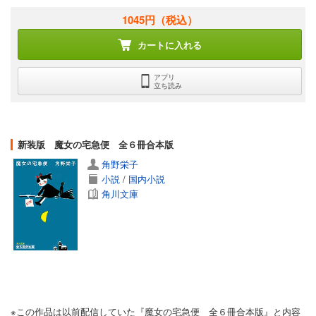
1045円
（税込）
カートに入れる
アプリ
立ち読み
新装版 魔女の宅急便 全６冊合本版
角野栄子
小説
/
国内小説
角川文庫
※この作品は以前配信していた『魔女の宅急便 全６冊合本版』と内容