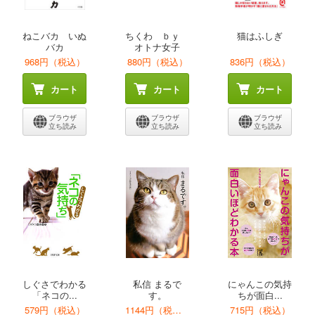
ねこバカ いぬ
ちくわ ｂｙ
猫はふしぎ
バカ
オトナ女子
968円（税込）
880円（税込）
836円（税込）
カート
カート
カート
ブラウザ
ブラウザ
ブラウザ
立ち読み
立ち読み
立ち読み
しぐさでわかる
私信 まるで
にゃんこの気持
「ネコの...
す。
ちが面白...
579円（税込）
1144円（税込）
715円（税込）