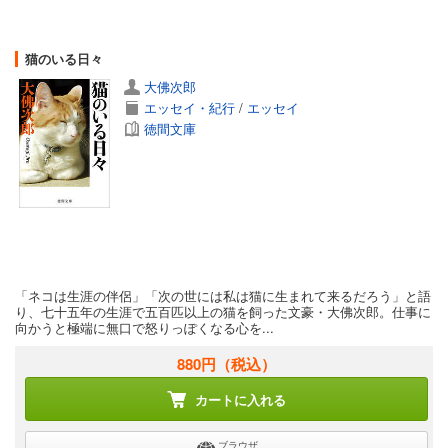
猫のいる日々
大佛次郎
エッセイ・紀行
/
エッセイ
徳間文庫
「ネコは生涯の伴侶」「次の世には私は猫に生まれて来るだろう」と語
り、七十五年の生涯で五百匹以上の猫を飼った文豪・大佛次郎。仕事に
向かうと極端に無口で怒りっぽくなる心を...
880円
（税込）
カートに入れる
ブラウザ