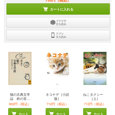
733円
（税込）
カートに入れる
ブラウザ
立ち読み
アプリ
立ち読み
猫の古典文学
ネコナデ［小説
ねこタクシー
誌 鈴の音...
版］
［上］
902円（税込）
712円（税込）
712円（税込）
カート
カート
カート