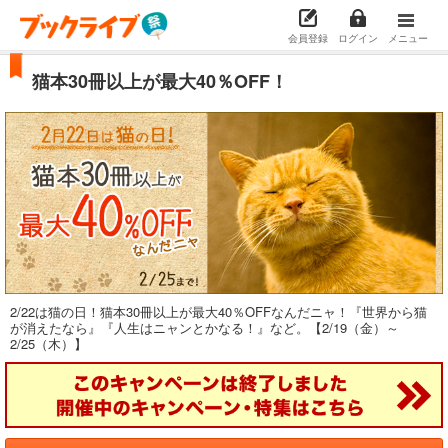
会員登録
ログイン
メニュー
猫本30冊以上が最大40％OFF！
2/22は猫の日！猫本30冊以上が最大40％OFFなんだニャ！『世界から猫
が消えたなら』『人生はニャンとかなる！』など。【2/19（金）～
2/25（木）】