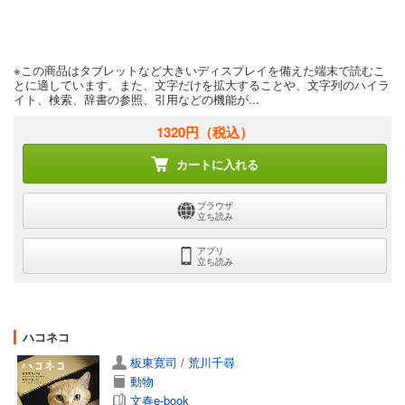
※この商品はタブレットなど大きいディスプレイを備えた端末で読むこ
とに適しています。また、文字だけを拡大することや、文字列のハイラ
イト、検索、辞書の参照、引用などの機能が...
1320円
（税込）
カートに入れる
ブラウザ
立ち読み
アプリ
立ち読み
ハコネコ
板東寛司
/
荒川千尋
動物
文春e-book