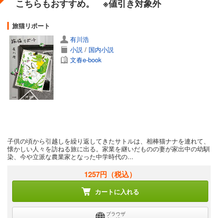
こちらもおすすめ。 ※値引き対象外
旅猫リポート
有川浩
小説
/
国内小説
文春e-book
子供の頃から引越しを繰り返してきたサトルは、相棒猫ナナを連れて、
懐かしい人々を訪ねる旅に出る。家業を継いだものの妻が家出中の幼馴
染、今や立派な農業家となった中学時代の...
1257円
（税込）
カートに入れる
ブラウザ