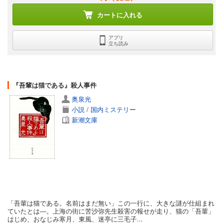
カートに入れる
アプリ
立ち読み
『吾輩は猫である』殺人事件
奥泉光
小説
/
国内ミステリー
新潮文庫
「吾輩は猫である。名前はまだ無い」この一行に、大きな謎が仕組まれ
ていたとは―。上海の街に苦沙弥先生殺害の報せが走り、猫の「吾輩」
はじめ、おなじみ寒月、東風、迷亭に三毛子...