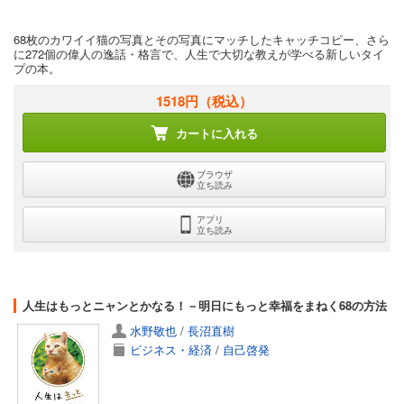
68枚のカワイイ猫の写真とその写真にマッチしたキャッチコピー、さら
に272個の偉人の逸話・格言で、人生で大切な教えが学べる新しいタイ
プの本。
1518円
（税込）
カートに入れる
ブラウザ
立ち読み
アプリ
立ち読み
人生はもっとニャンとかなる！－明日にもっと幸福をまねく68の方法
水野敬也
/
長沼直樹
ビジネス・経済
/
自己啓発