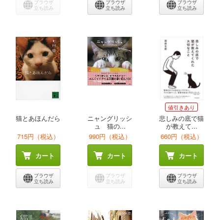
ブラウザ
ブラウザ
ブラウザ
立ち読み
立ち読み
立ち読み
値引きあり
猫とあほんだら
ニャングリッシ
悲しみの底で猫
ュ 猫の...
が教えて...
715円（税込）
990円（税込）
660円（税込）
カート
カート
カート
ブラウザ
ブラウザ
ブラウザ
立ち読み
立ち読み
立ち読み