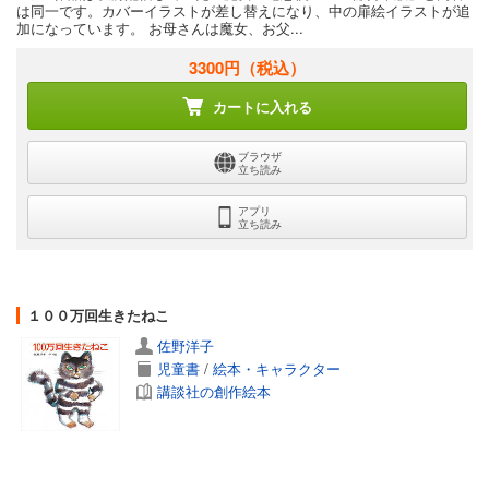
は同一です。カバーイラストが差し替えになり、中の扉絵イラストが追
加になっています。 お母さんは魔女、お父...
3300円
（税込）
カートに入れる
ブラウザ
立ち読み
アプリ
立ち読み
１００万回生きたねこ
佐野洋子
児童書
/
絵本・キャラクター
講談社の創作絵本