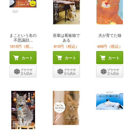
まこという名の
吾輩は看板猫で
犬が育てた猫
不思議顔...
ある
1815円（税込）
815円（税込）
495円（税込）
カート
カート
カート
ブラウザ
ブラウザ
ブラウザ
立ち読み
立ち読み
立ち読み