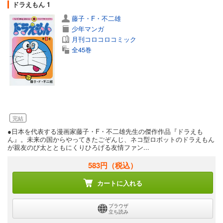
ドラえもん 1
藤子・F・不二雄
少年マンガ
月刊コロコロコミック
全45巻
完結
●日本を代表する漫画家藤子・F・不二雄先生の傑作作品『ドラえも
ん』。未来の国からやってきたごぞんじ、ネコ型ロボットのドラえもん
が親友のび太とともにくりひろげる友情ファン...
583円
（税込）
カートに入れる
ブラウザ
立ち読み