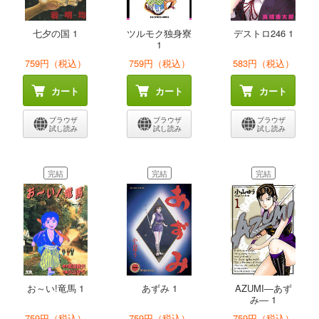
七夕の国 1
ツルモク独身寮
デストロ246 1
1
759円（税込）
759円（税込）
583円（税込）
カート
カート
カート
ブラウザ
ブラウザ
ブラウザ
試し読み
試し読み
試し読み
完結
完結
完結
お～い!竜馬 1
あずみ 1
AZUMI―あず
み― 1
759円（税込）
759円（税込）
759円（税込）