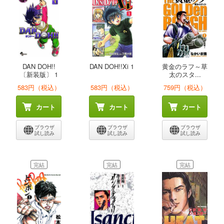
DAN DOH!!
DAN DOH!!Xi 1
黄金のラフ～草
〔新装版〕 1
太のスタ...
583円（税込）
583円（税込）
759円（税込）
カート
カート
カート
ブラウザ
ブラウザ
ブラウザ
試し読み
試し読み
試し読み
完結
完結
完結