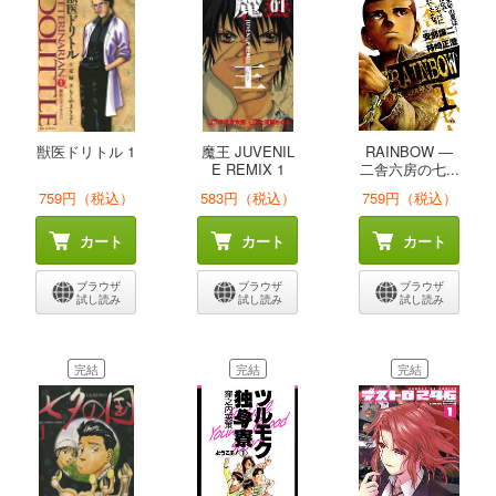
獣医ドリトル 1
魔王 JUVENIL
RAINBOW ―
E REMIX 1
二舎六房の七...
759円（税込）
583円（税込）
759円（税込）
カート
カート
カート
ブラウザ
ブラウザ
ブラウザ
試し読み
試し読み
試し読み
完結
完結
完結