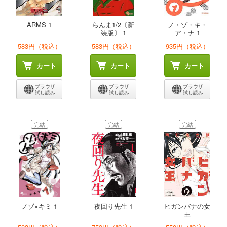
ARMS 1
らんま1/2〔新
ノ・ゾ・キ・
装版〕 1
ア・ナ 1
583円（税込）
583円（税込）
935円（税込）
カート
カート
カート
ブラウザ
ブラウザ
ブラウザ
試し読み
試し読み
試し読み
完結
完結
完結
ノゾ×キミ 1
夜回り先生 1
ヒガンバナの女
王