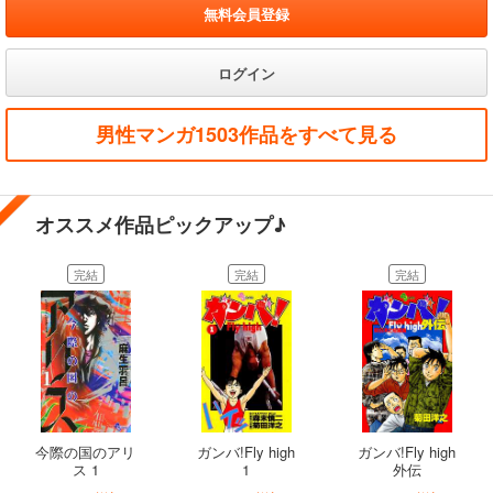
無料会員登録
ログイン
男性マンガ1503作品をすべて見る
オススメ作品ピックアップ♪
完結
完結
完結
今際の国のアリ
ガンバ!Fly high
ガンバ!Fly high
ス 1
1
外伝