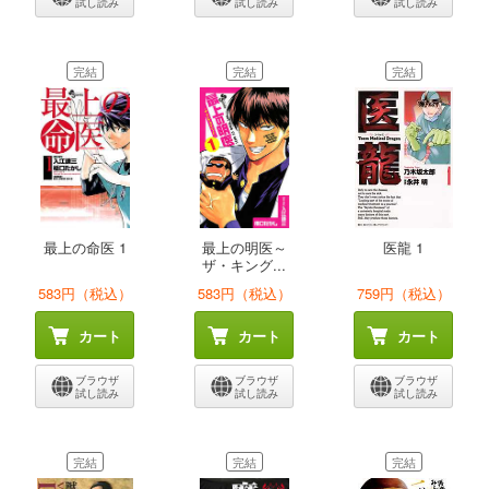
試し読み
試し読み
試し読み
完結
完結
完結
最上の命医 1
最上の明医～
医龍 1
ザ・キング...
583円（税込）
583円（税込）
759円（税込）
カート
カート
カート
ブラウザ
ブラウザ
ブラウザ
試し読み
試し読み
試し読み
完結
完結
完結