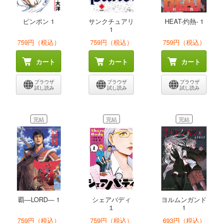
ピンポン 1
サンクチュアリ
HEAT-灼熱- 1
1
759円（税込）
759円（税込）
759円（税込）
カート
カート
カート
ブラウザ
ブラウザ
ブラウザ
試し読み
試し読み
試し読み
完結
完結
完結
覇―LORD― 1
シェアバディ
ヨルムンガンド
１
1
759円（税込）
759円（税込）
693円（税込）