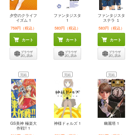
夕空のクライフ
ファンタジスタ
ファンタジスタ
イズム 1
1
ステラ １
759円（税込）
583円（税込）
583円（税込）
カート
カート
カート
ブラウザ
ブラウザ
ブラウザ
試し読み
試し読み
試し読み
完結
完結
完結
GS美神 極楽大
神様ドォルズ 1
幽麗塔 1
作戦!! 1