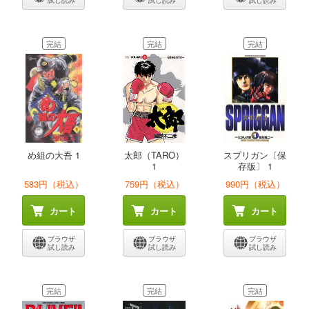
試し読み
試し読み
試し読み
完結
完結
完結
め組の大吾 1
太郎（TARO）
スプリガン〔保
1
存版〕 1
583円（税込）
759円（税込）
990円（税込）
カート
カート
カート
ブラウザ
ブラウザ
ブラウザ
試し読み
試し読み
試し読み
完結
完結
完結