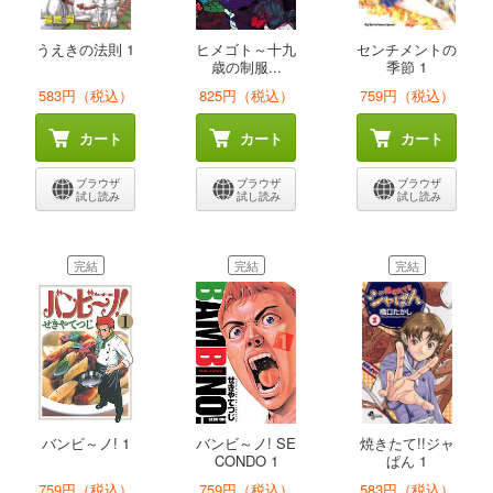
うえきの法則 1
ヒメゴト～十九
センチメントの
歳の制服...
季節 1
583円（税込）
825円（税込）
759円（税込）
カート
カート
カート
ブラウザ
ブラウザ
ブラウザ
試し読み
試し読み
試し読み
完結
完結
完結
バンビ～ノ! 1
バンビ～ノ! SE
焼きたて!!ジャ
CONDO 1
ぱん 1
759円（税込）
759円（税込）
583円（税込）