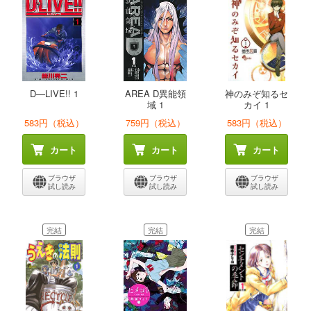
D―LIVE!! 1
AREA D異能領
神のみぞ知るセ
域 1
カイ 1
583円（税込）
759円（税込）
583円（税込）
カート
カート
カート
ブラウザ
ブラウザ
ブラウザ
試し読み
試し読み
試し読み
完結
完結
完結