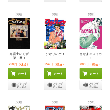
完結
完結
完結
弁護士のくず
ひかりの空 1
させよエロイカ
第二審 1
１
759円（税込）
759円（税込）
693円（税込）
カート
カート
カート
ブラウザ
ブラウザ
ブラウザ
試し読み
試し読み
試し読み
完結
完結
完結