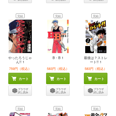
完結
完結
完結
やったろうじゃ
B・B 1
最後は？ストレ
ん!! 1
ート!! 1
759円（税込）
583円（税込）
583円（税込）
カート
カート
カート
ブラウザ
ブラウザ
ブラウザ
試し読み
試し読み
試し読み
完結
完結
完結