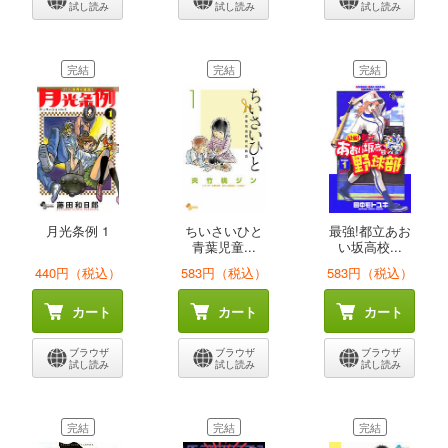
試し読み
試し読み
試し読み
完結
完結
完結
月光条例 1
ちいさいひと
最強!都立あお
青葉児童...
い坂高校...
440円（税込）
583円（税込）
583円（税込）
カート
カート
カート
ブラウザ
ブラウザ
ブラウザ
試し読み
試し読み
試し読み
完結
完結
完結