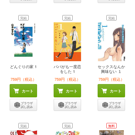
完結
完結
完結
どんぐりの家 1
パパがも一度恋
セックスなんか
をした 1
興味ない １
759円（税込）
759円（税込）
759円（税込）
カート
カート
カート
ブラウザ
ブラウザ
ブラウザ
試し読み
試し読み
試し読み
完結
完結
無料