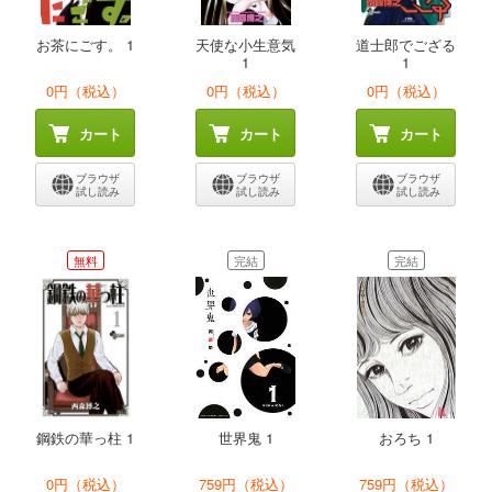
お茶にごす。 1
天使な小生意気
道士郎でござる
1
1
0円（税込）
0円（税込）
0円（税込）
カート
カート
カート
ブラウザ
ブラウザ
ブラウザ
試し読み
試し読み
試し読み
無料
完結
完結
鋼鉄の華っ柱 1
世界鬼 1
おろち 1
0円（税込）
759円（税込）
759円（税込）