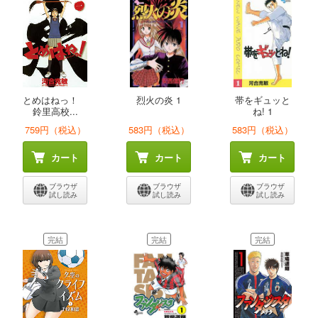
とめはねっ！
烈火の炎 1
帯をギュッと
鈴里高校...
ね! 1
759円（税込）
583円（税込）
583円（税込）
カート
カート
カート
ブラウザ
ブラウザ
ブラウザ
試し読み
試し読み
試し読み
完結
完結
完結