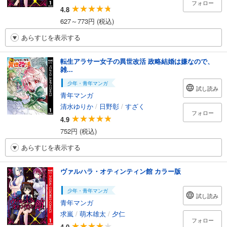
フォロー
4.8
627～773円 (税込)
あらすじを表示する
転生アラサー女子の異世改活 政略結婚は嫌なので、
雑...
少年・青年マンガ
試し読み
青年マンガ
清水ゆりか
/
日野彰
/
すざく
フォロー
4.9
752円 (税込)
あらすじを表示する
ヴァルハラ・オティンティン館 カラー版
少年・青年マンガ
試し読み
青年マンガ
求嵐
/
萌木雄太
/
夕仁
フォロー
4.0