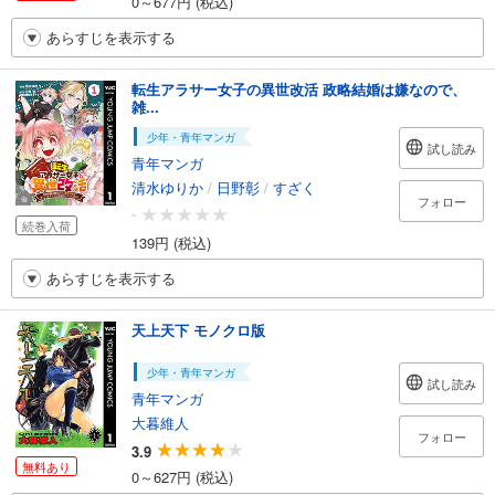
0～677円 (税込)
あらすじを表示する
転生アラサー女子の異世改活 政略結婚は嫌なので、
雑...
少年・青年マンガ
試し読み
青年マンガ
清水ゆりか
/
日野彰
/
すざく
フォロー
-
続巻入荷
139円 (税込)
あらすじを表示する
天上天下 モノクロ版
少年・青年マンガ
試し読み
青年マンガ
大暮維人
フォロー
3.9
無料あり
0～627円 (税込)