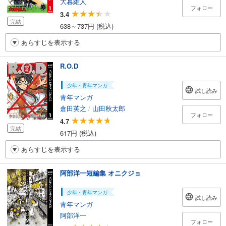
大暮維人
フォロー
3.4
完結
638～737円 (税込)
あらすじを表示する
R.O.D
少年・青年マンガ
試し読み
青年マンガ
倉田英之
/
山田秋太郎
フォロー
4.7
完結
617円 (税込)
あらすじを表示する
阿部洋一短編集 オニクジョ
少年・青年マンガ
試し読み
青年マンガ
阿部洋一
フォロー