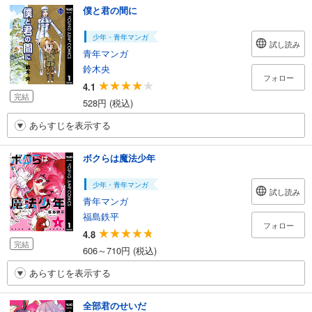
僕と君の間に
少年・青年マンガ
試し読み
青年マンガ
鈴木央
フォロー
4.1
完結
528円 (税込)
あらすじを表示する
ボクらは魔法少年
少年・青年マンガ
試し読み
青年マンガ
福島鉄平
フォロー
4.8
完結
606～710円 (税込)
あらすじを表示する
全部君のせいだ