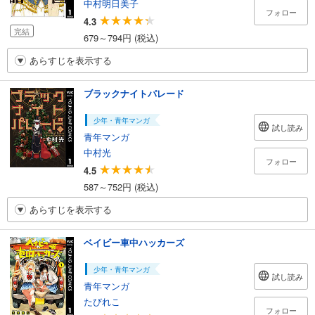
中村明日美子
フォロー
4.3
完結
679～794円 (税込)
あらすじを表示する
ブラックナイトパレード
少年・青年マンガ
試し読み
青年マンガ
中村光
フォロー
4.5
587～752円 (税込)
あらすじを表示する
ベイビー車中ハッカーズ
少年・青年マンガ
試し読み
青年マンガ
たびれこ
フォロー