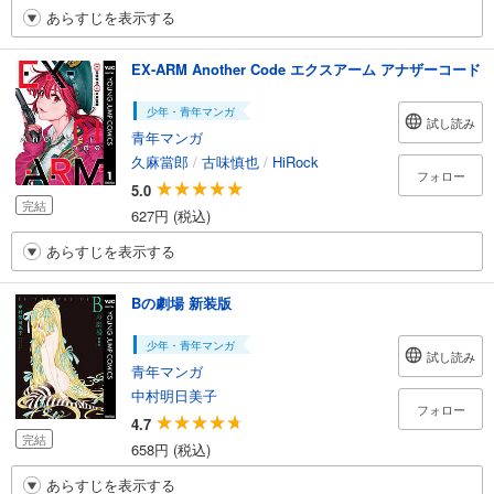
あらすじを表示する
EX-ARM Another Code エクスアーム アナザーコード
少年・青年マンガ
試し読み
青年マンガ
久麻當郎
/
古味慎也
/
HiRock
フォロー
5.0
完結
627円 (税込)
あらすじを表示する
Bの劇場 新装版
少年・青年マンガ
試し読み
青年マンガ
中村明日美子
フォロー
4.7
完結
658円 (税込)
あらすじを表示する