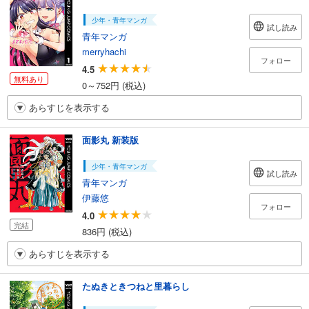
少年・青年マンガ
試し読み
青年マンガ
merryhachi
フォロー
4.5
無料あり
0～752円 (税込)
あらすじを表示する
面影丸 新装版
少年・青年マンガ
試し読み
青年マンガ
伊藤悠
フォロー
4.0
完結
836円 (税込)
あらすじを表示する
たぬきときつねと里暮らし