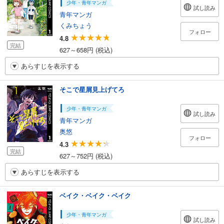
少年・青年マンガ
試し読み
青年マンガ
くみちょう
フォロー
4.8
完結
627～658円 (税込)
あらすじを表示する
そこで星屑見上げてろ
少年・青年マンガ
試し読み
青年マンガ
奥悠
フォロー
4.3
完結
627～752円 (税込)
あらすじを表示する
ベイク・ベイク・ベイク
少年・青年マンガ
試し読み