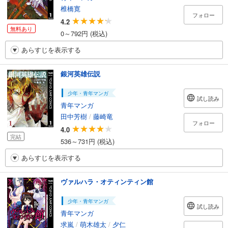
椎橋寛
フォロー
4.2
無料あり
0～792円 (税込)
あらすじを表示する
銀河英雄伝説
少年・青年マンガ
試し読み
青年マンガ
田中芳樹
/
藤崎竜
フォロー
4.0
完結
536～731円 (税込)
あらすじを表示する
ヴァルハラ・オティンティン館
少年・青年マンガ
試し読み
青年マンガ
求嵐
/
萌木雄太
/
夕仁