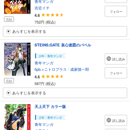
青年マンガ
吉近イチ
フォロー
4.6
完結
752円 (税込)
あらすじを表示する
STEINS;GATE 哀心迷図のバベル
少年・青年マンガ
試し読み
青年マンガ
5pb.×ニトロプラス
/
成家慎一郎
フォロー
4.6
完結
587円 (税込)
あらすじを表示する
天上天下 カラー版
少年・青年マンガ
試し読み
青年マンガ