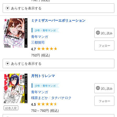
あらすじを表示する
ミナミザスーパーエボリューション
少年・青年マンガ
試し読み
青年マンガ
三都慎司
フォロー
4.7
752円 (税込)
あらすじを表示する
月刊トリレンマ
少年・青年マンガ
試し読み
青年マンガ
橿原まどか
/
タチバナロク
フォロー
4.5
続巻入荷
752～792円 (税込)