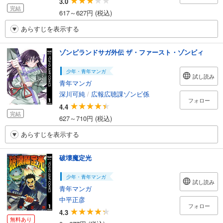
3.0
完結
617～627円 (税込)
あらすじを表示する
ゾンビランドサガ外伝 ザ・ファースト・ゾンビィ
少年・青年マンガ
試し読み
青年マンガ
深川可純
/
広報広聴課ゾンビ係
フォロー
4.4
完結
627～710円 (税込)
あらすじを表示する
破壊魔定光
少年・青年マンガ
試し読み
青年マンガ
中平正彦
フォロー
4.3
無料あり