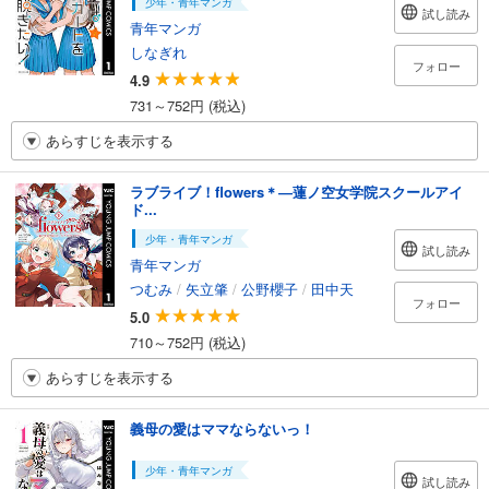
少年・青年マンガ
試し読み
青年マンガ
しなぎれ
フォロー
4.9
731～752円 (税込)
あらすじを表示する
ラブライブ！flowers＊―蓮ノ空女学院スクールアイ
ド...
少年・青年マンガ
試し読み
青年マンガ
つむみ
/
矢立肇
/
公野櫻子
/
田中天
フォロー
5.0
710～752円 (税込)
あらすじを表示する
義母の愛はママならないっ！
少年・青年マンガ
試し読み