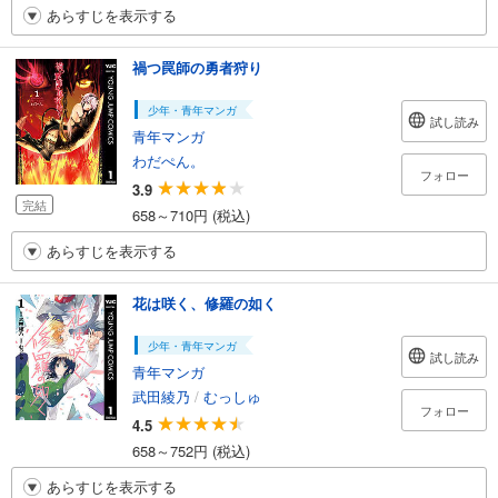
あらすじを表示する
禍つ罠師の勇者狩り
少年・青年マンガ
試し読み
青年マンガ
わだぺん。
フォロー
3.9
完結
658～710円 (税込)
あらすじを表示する
花は咲く、修羅の如く
少年・青年マンガ
試し読み
青年マンガ
武田綾乃
/
むっしゅ
フォロー
4.5
658～752円 (税込)
あらすじを表示する