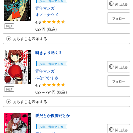
少年・青年マンガ
試し読み
青年マンガ
オノ・ナツメ
フォロー
4.6
完結
627円 (税込)
あらすじを表示する
瞬きより迅く!!
少年・青年マンガ
試し読み
青年マンガ
ふなつかずき
フォロー
4.7
完結
627～794円 (税込)
あらすじを表示する
愛だとか復讐だとか
少年・青年マンガ
試し読み