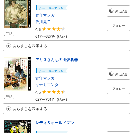
少年・青年マンガ
試し読み
青年マンガ
皆川亮二
フォロー
4.3
完結
617～627円 (税込)
あらすじを表示する
アリスさんちの囲炉裏端
少年・青年マンガ
試し読み
青年マンガ
キナミブンタ
フォロー
4.5
完結
627～731円 (税込)
あらすじを表示する
レディ＆オールドマン