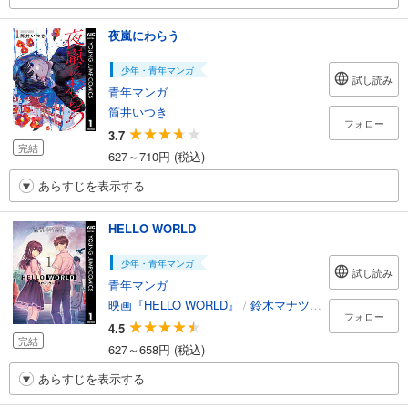
夜嵐にわらう
少年・青年マンガ
試し読み
青年マンガ
筒井いつき
フォロー
3.7
完結
627～710円 (税込)
あらすじを表示する
HELLO WORLD
少年・青年マンガ
試し読み
青年マンガ
映画『HELLO WORLD』
/
鈴木マナツ
/
曽野由大
フォロー
4.5
完結
627～658円 (税込)
あらすじを表示する