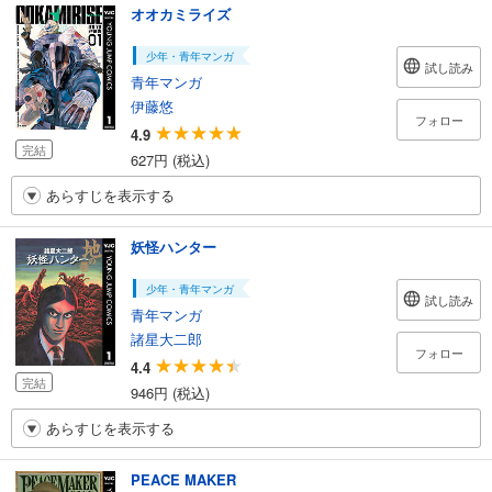
オオカミライズ
少年・青年マンガ
試し読み
青年マンガ
伊藤悠
フォロー
4.9
完結
627円 (税込)
あらすじを表示する
妖怪ハンター
少年・青年マンガ
試し読み
青年マンガ
諸星大二郎
フォロー
4.4
完結
946円 (税込)
あらすじを表示する
PEACE MAKER