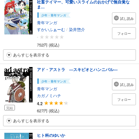
社畜テイマー、可愛いスライムのおかげで無自覚な
ま...
少年・青年マンガ
試し読み
青年マンガ
すかいふぁーむ
/
染井惣介
フォロー
-
752円 (税込)
あらすじを表示する
アド・アストラ ―スキピオとハンニバル―
少年・青年マンガ
試し読み
青年マンガ
カガノミハチ
フォロー
4.2
完結
627円 (税込)
あらすじを表示する
ヒト科のゆいか