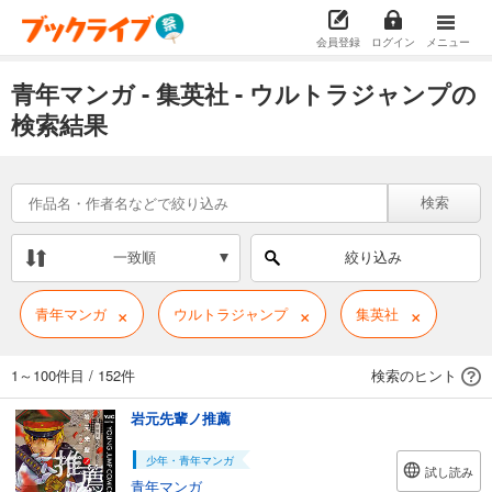
会員登録
ログイン
メニュー
青年マンガ - 集英社 - ウルトラジャンプの
検索結果
検索
一致順
絞り込み
×
×
×
青年マンガ
ウルトラジャンプ
集英社
1～100件目
/
152件
検索のヒント
岩元先輩ノ推薦
少年・青年マンガ
試し読み
青年マンガ