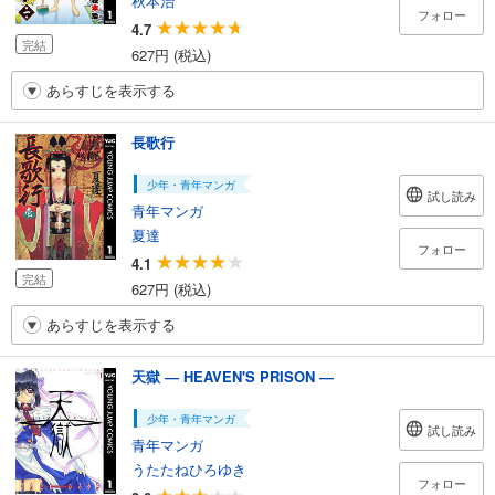
秋本治
フォロー
4.7
完結
627円 (税込)
あらすじを表示する
長歌行
少年・青年マンガ
試し読み
青年マンガ
夏達
フォロー
4.1
完結
627円 (税込)
あらすじを表示する
天獄 ― HEAVEN'S PRISON ―
少年・青年マンガ
試し読み
青年マンガ
うたたねひろゆき
フォロー