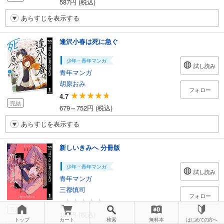
587円 (税込)
あらすじを表示する
逢沢小春は死に急ぐ
少年・青年マンガ
試し読み
青年マンガ
胡原おみ
フォロー
4.7
完結
679～752円 (税込)
あらすじを表示する
新しいきみへ 分冊版
少年・青年マンガ
試し読み
青年マンガ
三都慎司
フォロー
-
完結
180円 (税込)
トップ
カート
検索
無料本
はじめての方へ