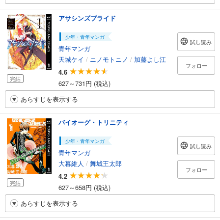
アサシンズプライド
少年・青年マンガ
試し読み
青年マンガ
天城ケイ
/
ニノモトニノ
/
加藤よし江
フォロー
4.6
完結
627～731円 (税込)
あらすじを表示する
バイオーグ・トリニティ
少年・青年マンガ
試し読み
青年マンガ
大暮維人
/
舞城王太郎
フォロー
4.2
完結
627～658円 (税込)
あらすじを表示する