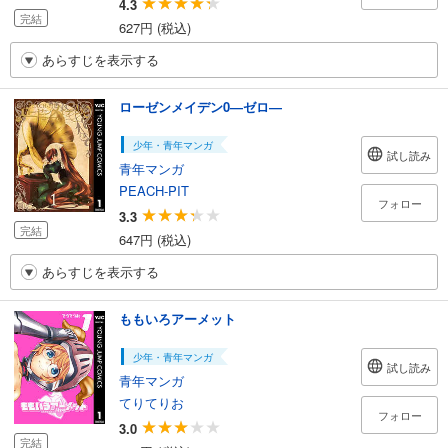
4.3
完結
627円 (税込)
あらすじを表示する
ローゼンメイデン0―ゼロ―
少年・青年マンガ
試し読み
青年マンガ
PEACH-PIT
フォロー
3.3
完結
647円 (税込)
あらすじを表示する
ももいろアーメット
少年・青年マンガ
試し読み
青年マンガ
てりてりお
フォロー
3.0
完結