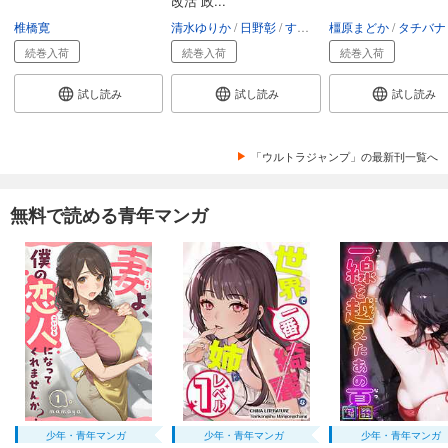
改活 政...
椎橋寛
清水ゆりか
日野彰
すざく
橿原まどか
タチバナ
続巻入荷
続巻入荷
続巻入荷
試し読み
試し読み
試し読み
「ウルトラジャンプ」の最新刊一覧へ
無料で読める青年マンガ
少年・青年マンガ
少年・青年マンガ
少年・青年マンガ