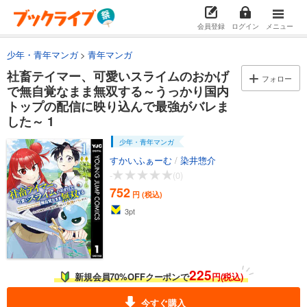
会員登録
ログイン
メニュー
少年・青年マンガ
青年マンガ
社畜テイマー、可愛いスライムのおかげ
フォロー
で無自覚なまま無双する～うっかり国内
トップの配信に映り込んで最強がバレま
した～ 1
少年・青年マンガ
すかいふぁーむ
/
染井惣介
-
(0)
752
円 (税込)
3
pt
225
新規会員70%OFFクーポンで
円(税込)
今すぐ購入