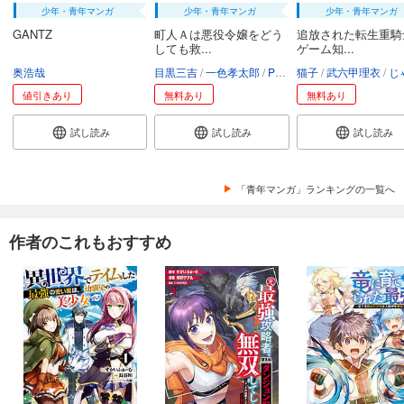
少年・青年マンガ
少年・青年マンガ
少年・青年マンガ
GANTZ
町人Ａは悪役令嬢をどう
追放された転生重騎
しても救...
ゲーム知...
奥浩哉
目黒三吉
一色孝太郎
Parum
猫子
武六甲理衣
じゃい
値引きあり
無料あり
無料あり
試し読み
試し読み
試し読み
「青年マンガ」ランキングの一覧へ
作者のこれもおすすめ