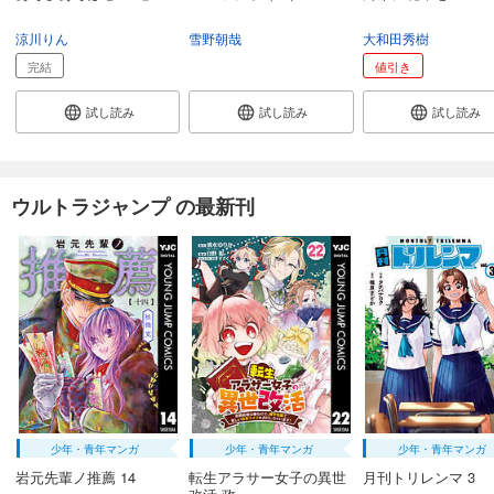
涼川りん
雪野朝哉
大和田秀樹
完結
値引き
試し読み
試し読み
試し読み
ウルトラジャンプ の最新刊
少年・青年マンガ
少年・青年マンガ
少年・青年マンガ
岩元先輩ノ推薦 14
転生アラサー女子の異世
月刊トリレンマ 3