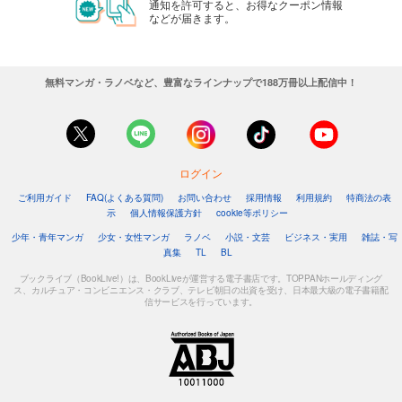
通知を許可すると、お得なクーポン情報
などが届きます。
無料マンガ・ラノベなど、豊富なラインナップで188万冊以上配信中！
ログイン
ご利用ガイド
FAQ(よくある質問)
お問い合わせ
採用情報
利用規約
特商法の表
示
個人情報保護方針
cookie等ポリシー
少年・青年マンガ
少女・女性マンガ
ラノベ
小説・文芸
ビジネス・実用
雑誌・写
真集
TL
BL
ブックライブ（BookLive!）は、BookLiveが運営する電子書店です。TOPPANホールディング
ス、カルチュア・コンビニエンス・クラブ、テレビ朝日の出資を受け、日本最大級の電子書籍配
信サービスを行っています。