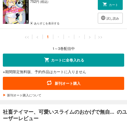
752
円 (税込)
カート
試し読み
あらすじを表示する
<<
<
1
・
・
・
>
>>
1～3巻配信中
カートに全巻入れる
※期間限定無料版、予約作品はカートに入りません
新刊オート購入
新刊オート購入について
社畜テイマー、可愛いスライムのおかげで無自... のユ
ーザーレビュー