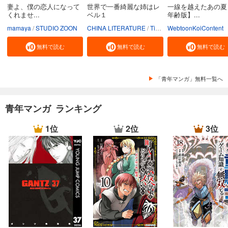
妻よ、僕の恋人になって
世界で一番綺麗な姉はレ
一線を越えたあの夏
くれませ...
ベル１
年齢版】...
mamaya
STUDIO ZOON
CHINA LITERATURE
Tiankongshu Mangongchang
WebtoonKoiContent
無料で読む
無料で読む
無料で読む
「青年マンガ」無料一覧へ
青年マンガ ランキング
1位
2位
3位