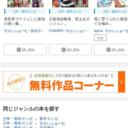
少年・青年マンガ
少年・青年マンガ
少年・青年マンガ
異世界でテイムした最強
元最強攻略者、望まぬダ
竜に育てられた最強
の使い魔...
ンジョン...
てを極め...
すかいふぁーむ
長谷川
片桐
CHIHIRO
すかいふぁーむ
明野ワタル
epina
すかいふぁー
完結
試し読み
試し読み
試し読み
同じジャンルの本を探す
少年・青年マンガ
>
青年マンガ
少年・青年マンガ
>
すかいふぁーむ
少年・青年マンガ
>
染井惣介