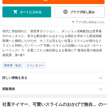
カートに入れる
ブラウザ試し読み
アプリ試し読みはこちら
現代に突如現れた「異世界ダンジョン」。ダンジョン攻略配信は世界最
大のエンタメに。有力な配信者たちはさらなる熱狂を求めて人類未踏破
階層へと挑戦したのだが、そこでは冴えない社畜とスライムが強大なド
ラゴンと対峙していて――!? 可愛いスライムの自動レベル上げ（オート
レベリング）で、社畜してたら無自覚なまま最強に!? 最強社畜の無自覚
無双譚、第1巻!!
異世界・転生
ファンタジー
詳しい情報を見る
閲覧環境
社畜テイマー、可愛いスライムのおかげで無自... の一