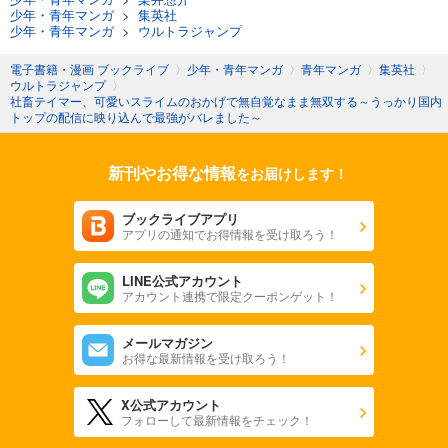
少年・青年マンガ
>
集英社
少年・青年マンガ
>
ウルトラジャンプ
電子書籍・漫画 ブックライブ
〉
少年・青年マンガ
〉
青年マンガ
〉
集英社
〉
ウルトラジャンプ
〉
社畜テイマー、可愛いスライムのおかげで無自覚なまま無双する～うっかり国内
トップの配信に映り込んで最強がバレました～
新刊やお得な情報
をお届けします！
ブックライブアプリ
アプリの通知でお得情報を受け取ろう！
LINE公式アカウント
アカウント連携で限定クーポンゲット！
メールマガジン
お得な最新情報を受け取ろう！
X公式アカウント
フォローして最新情報をチェック！