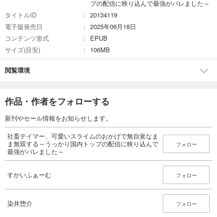
プの配信に映り込んで最強がバレました～
タイトルID
20134119
電子版発売日
2025年06月18日
コンテンツ形式
EPUB
サイズ(目安)
106MB
閲覧環境
作品・作者をフォローする
新刊やセール情報をお知らせします。
社畜テイマー、可愛いスライムのおかげで無自覚なま
ま無双する～うっかり国内トップの配信に映り込んで
フォロー
最強がバレました～
すかいふぁーむ
フォロー
染井惣介
フォロー