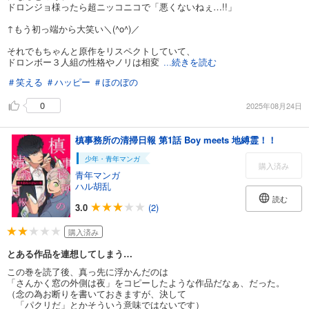
ドロンジョ様ったら超ニッコニコで「悪くないねぇ…!!」
↑もう初っ端から大笑い＼(^o^)／
それでもちゃんと原作をリスペクトしていて、
ドロンボー３人組の性格やノリは相変
...続きを読む
＃笑える
＃ハッピー
＃ほのぼの
0
2025年08月24日
槙事務所の清掃日報 第1話 Boy meets 地縛霊！！
少年・青年マンガ
購入済み
青年マンガ
ハル胡乱
読む
3.0
(2)
購入済み
とある作品を連想してしまう…
この巻を読了後、真っ先に浮かんだのは
「さんかく窓の外側は夜」をコピーしたような作品だなぁ、だった。
（念の為お断りを書いておきますが、決して
「パクリだ」とかそういう意味ではないです）