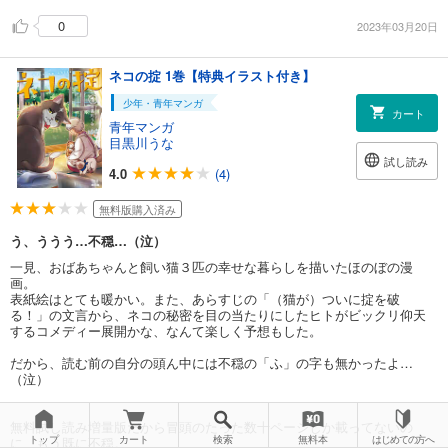
0
2023年03月20日
ネコの掟 1巻【特典イラスト付き】
少年・青年マンガ
カート
青年マンガ
目黒川うな
試し読み
4.0
(4)
無料版購入済み
う、ううう…不穏…（泣）
一見、おばあちゃんと飼い猫３匹の幸せな暮らしを描いたほのぼの漫
画。
表紙絵はとても暖かい。また、あらすじの「（猫が）ついに掟を破
る！」の文言から、ネコの秘密を目の当たりにしたヒトがビックリ仰天
するコメディー展開かな、なんて楽しく予想もした。
だから、読む前の自分の頭ん中には不穏の「ふ」の字も無かったよ…
（泣）
無料試し読み増量版だから冒頭のたった数十ページしか載ってないの
トップ
カート
検索
無料本
はじめての方へ
に、もう既に不穏。