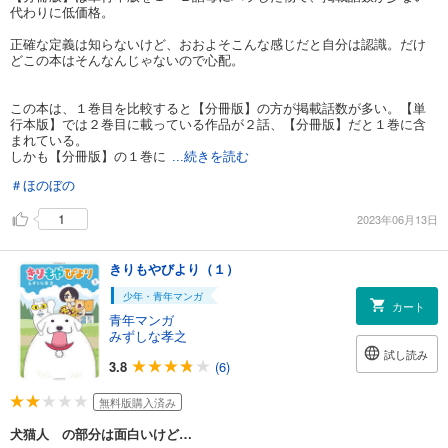
代わりに低価格。
正確な定義は知らないけど、おおよそこんな感じだと自分は認識。だけ
どこの本はそんなんじゃないので心配。
この本は、１巻目を比較すると【分冊版】の方が掲載話数が多い。【単
行本版】では２巻目に載っている作品が２話、【分冊版】だと１巻に含
まれている。
しかも【分冊版】の１巻に
...続きを読む
＃ほのぼの
1
2023年06月13日
きりもやびより（１）
少年・青年マンガ
カート
青年マンガ
みずしな孝之
試し読み
3.8
(6)
無料版購入済み
犬猫人 の部分は面白いけど…