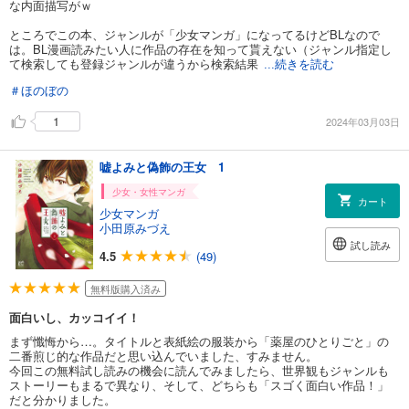
な内面描写がｗ
ところでこの本、ジャンルが「少女マンガ」になってるけどBLなので
は。BL漫画読みたい人に作品の存在を知って貰えない（ジャンル指定し
て検索しても登録ジャンルが違うから検索結果
...続きを読む
＃ほのぼの
1
2024年03月03日
嘘よみと偽飾の王女 1
少女・女性マンガ
カート
少女マンガ
小田原みづえ
試し読み
4.5
(49)
無料版購入済み
面白いし、カッコイイ！
まず懺悔から…。タイトルと表紙絵の服装から「薬屋のひとりごと」の
二番煎じ的な作品だと思い込んでいました、すみません。
今回この無料試し読みの機会に読んでみましたら、世界観もジャンルも
ストーリーもまるで異なり、そして、どちらも「スゴく面白い作品！」
だと分かりました。