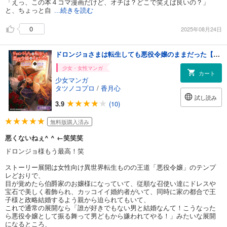
「えっ、この本４コマ漫画だけど、オチは？どこで笑えば良いの？」
と、ちょっと自
...続きを読む
0
2025年08月24日
ドロンジョさまは転生しても悪役令嬢のままだった【分冊版】 1巻
少女・女性マンガ
カート
少女マンガ
タツノコプロ
/
香月心
試し読み
3.9
(10)
無料版購入済み
悪くないねぇ^ ^ ←笑笑笑
ドロンジョ様もう最高！笑
ストーリー展開は女性向け異世界転生ものの王道「悪役令嬢」のテンプ
レどおりで、
目が覚めたら伯爵家のお嬢様になっていて、従順な召使い達にドレスや
宝石で美しく着飾られ、カッコイイ婚約者がいて、同時に家の都合で王
子様と政略結婚するよう親から迫られてもいて、
これで通常の展開なら「誰が好きでもない男と結婚なんて！こうなった
ら悪役令嬢として振る舞って男どもから嫌われてやる！」みたいな展開
になるところ、