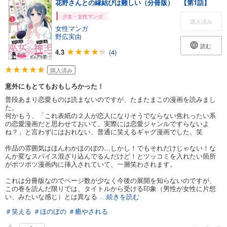
花野さんとの縁結びは難しい（分冊版） 【第1話】
少女・女性マンガ
購入済み
女性マンガ
野広実由
読む
4.3
(4)
購入済み
意外にもとてもおもしろかった！
普段あまり恋愛ものは読まないのですが、たまたまこの漫画を読みまし
た。
何かもう、「これ表紙の２人が恋人になりそうでならない焦れったい系
の恋愛漫画だと思わせておいて、実際には恋愛ジャンルですらないよ
ね？」と言わずにはおれない、普通に笑えるギャグ漫画でした。笑
作品の雰囲気はほんわかほのぼの…しかし！でもそれだけじゃない！な
んか変なスパイス混ざり込んでるんだけど！とツッコミを入れたい箇所
がポツポツ漫画内に挿入されていて、一層笑わされます。
これは分冊版なのでページ数が少なく今後の展開を知らないのですが、
この巻を読んだ限りでは、タイトルから受ける印象（男性が女性に片想
い、みたいな感じ）とは異なる
...続きを読む
＃笑える
＃ほのぼの
＃癒やされる