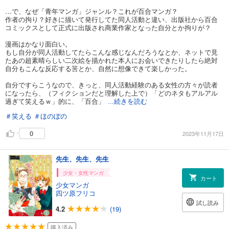
…で、なぜ「青年マンガ」ジャンル？これが百合マンガ？
作者の拘り？好きに描いて発行してた同人活動と違い、出版社から百合
コミックスとして正式に出版され商業作家となった自分とか拘りが？
漫画はかなり面白い。
もし自分が同人活動してたらこんな感じなんだろうなとか、ネットで見
たあの超素晴らしい二次絵を描かれた本人にお会いできたりしたら絶対
自分もこんな反応する筈とか、自然に想像できて楽しかった。
自分ですらこうなので、きっと、同人活動経験のある女性の方々が読者
になったら、（フィクションだと理解した上で）「どのネタもアルアル
過ぎて笑えるｗ」的に、「百合」
...続きを読む
＃笑える
＃ほのぼの
0
2023年11月17日
先生、先生、先生
少女・女性マンガ
カート
少女マンガ
四ツ原フリコ
試し読み
4.2
(19)
購入済み