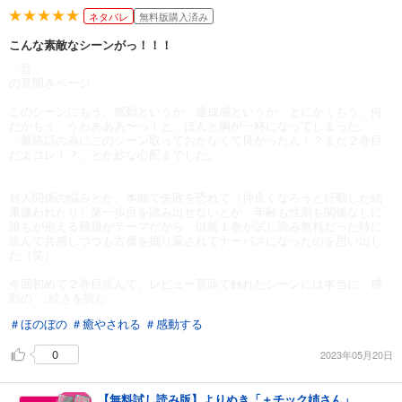
ネタバレ
無料版購入済み
こんな素敵なシーンがっ！！！
「音」
の見開きページ。
このシーンにもう、感動というか、達成感というか、とにかくもう、何
だかもう、うわあああ〜っ！と、ほんと胸が一杯になってしまった。
「最終話の為にこのシーン取っておかなくて良かったん！？まだ２巻目
だよコレ！？」とか妙な心配までした。
対人関係の悩みとか、本能で失敗を恐れて（仲良くなろうと行動した結
果嫌われたり）第一歩目を踏み出せないとか、年齢も性別も関係なしに
誰もが抱える難題がテーマだから、以前１巻が試し読み無料だった時に
読んで共感しつつも古傷を掘り返されてナーバスになったのを思い出し
た（笑）。
今回初めて２巻目読んで、レビュー冒頭で触れたシーンには本当に「感
動の
...続きを読む
＃ほのぼの
＃癒やされる
＃感動する
0
2023年05月20日
【無料試し読み版】よりぬき「＋チック姉さん」