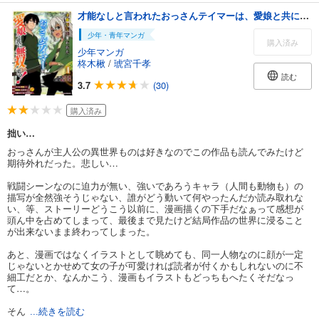
才能なしと言われたおっさんテイマーは、愛娘と共に無双する！～拾った娘が有能すぎて冒険者にスカウトされたけど、心配なのでついて行きます～1巻
少年・青年マンガ
購入済み
少年マンガ
柊木楸
/
琥宮千孝
読む
3.7
(30)
購入済み
拙い…
おっさんが主人公の異世界ものは好きなのでこの作品も読んでみたけど
期待外れだった。悲しい…
戦闘シーンなのに迫力が無い、強いであろうキャラ（人間も動物も）の
描写が全然強そうじゃない、誰がどう動いて何やったんだか読み取れな
い、等、ストーリーどうこう以前に、漫画描くの下手だなぁって感想が
頭ん中を占めてしまって、最後まで見たけど結局作品の世界に浸ること
が出来ないまま終わってしまった。
あと、漫画ではなくイラストとして眺めても、同一人物なのに顔が一定
じゃないとかせめて女の子が可愛ければ読者が付くかもしれないのに不
細工だとか、なんかこう、漫画もイラストもどっちもへたくそだなっ
て…。
そん
...続きを読む