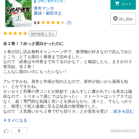
少年・青年マンガ
カート
青年マンガ
夏緑
/
菊田洋之
試し読み
4.4
(7)
無料版購入済み
全２巻！？めっさ面白かったのに
１巻が試し読み無料キャンペーン中で、推理物が好きなので読んでみた
ところ、とても面白く最後まで読めました。
なので「続巻は今何巻まで出てるのかな？」と確認したら、まさかの２
巻完結。全２巻！
こんなに面白いのにもったいない！
アレですかね、原作と作画が別の人なので、原作が短いから漫画も短
い、とかですかね。
センセイと刑事の男コンビが絶妙で（あらすじに書かれている美女は脇
役なので、トリオって感じではなかった）、ストーリーはシリアスでは
なく、超！専門的な知識と笑いとを挟みながら、淡々と、でもしっかり
と、推理して犯人逮捕に至る正統派の推理物でした。
なので「人気無いから２巻で打ち切りネ」とか宣告を受け
...続きを読む
＃タメになる
0
2023年09月07日