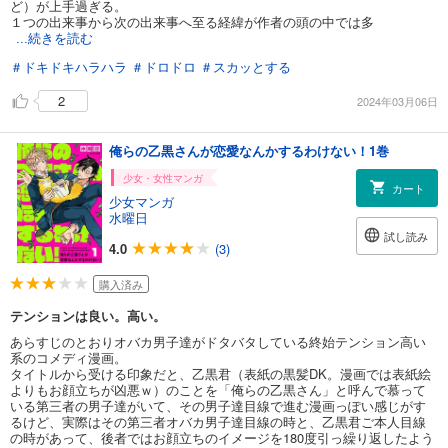
ど）が上手過ぎる。
１つの出来事から次の出来事へ至る経緯が作者の頭の中では多
...続きを読む
＃ドキドキハラハラ
＃ドロドロ
＃スカッとする
2
2024年03月06日
俺らの乙黒さんが恋愛なんかするわけない！1巻
少女・女性マンガ
カート
少女マンガ
水曜日
試し読み
4.0
(3)
購入済み
テンションは良い。高い。
あらすじのとおりオバカ男子達がドタバタしている終始テンション高い
系のコメディ漫画。
タイトルから受ける印象だと、乙黒君（表紙の黒髪DK。漫画では表紙絵
よりもお顔立ちが凶悪ｗ）のことを「俺らの乙黒さん」と呼んで慕って
いる第三者の男子達がいて、その男子達目線で進む漫画っぽい感じがす
るけど、実際はその第三者オバカ男子達目線の時と、乙黒君ご本人目線
の時があって、後者ではお顔立ちのイメージを180度引っ繰り返したよう