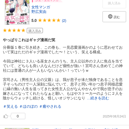
少女・女性マンガ
購入済み
女性マンガ
野広実由
読む
5.0
(2)
購入済み
やっぱりこれはギャグ漫画だ笑
分冊版１巻に引き続き、この巻も、一見恋愛漫画かのように思わせてお
いて実はただのギャグ漫画でした〜！という、笑える構成。
今回は神社に３人いる巫女さんのうち、主人公以外の２人に焦点を当て
ていて、どちらも良い人なんだけど個性が強い！宮司さん含めてこの神
社には普通の人が一人もいないんかい！っていうｗ
宮司さん（男性主人公の父親）は、我が息子が未だ独身であることを息
子そっちのけで一人深刻に悩んでいて、息子と同い年かつ息子同様恋愛
に縁の無い人生を送ってきた女性主人公がなんやかんやで我が息子のお
嫁さんになってくれたらなぁと願い、もはやストーカーのように２人を
陰からウォッチし続ける、怪しいオジサンになり
...続きを読む
＃笑える
＃ほのぼの
＃癒やされる
0
2025年08月24日