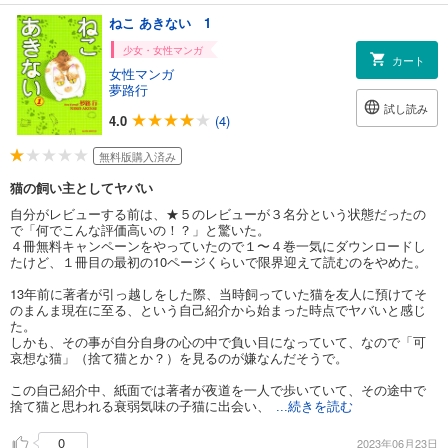
ねこ あきない 1
少女・女性マンガ
カート
女性マンガ
夢路行
試し読み
4.0
(4)
無料版購入済み
猫の飼い主としてヤバい
自分がレビューする前は、★５のレビューが３名分という状態だったの
で「何でこんな評価高いの！？」と驚いた。
４冊無料キャンペーンをやっていたので１〜４巻一気にダウンロードし
たけど、１冊目の最初の10ページくらいで限界迎えて読むのをやめた。
13年前に著者が引っ越しをした際、当時飼っていた猫を友人に預けてそ
のまんま現在に至る、という自己紹介から始まった時点でヤバいと感じ
た。
しかも、その事が自分自身の心の中で負い目になっていて、なので「可
哀想な猫」（捨て猫とか？）を見るのが嫌なんだそうで。
この自己紹介中、紙面では著者が夜道を一人で歩いていて、その途中で
捨て猫と思われる衰弱気味の子猫に出会い、
...続きを読む
0
2023年06月23日