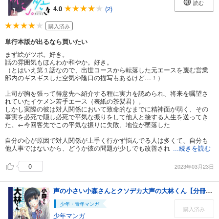
読む
4.0
(2)
購入済み
単行本版が出るなら買いたい
まず絵がツボ。好き。
話の雰囲気もほんわか和やか。好き。
（とはいえ第１話なので、出世コースから転落した元エースを蔑む営業
部内のギスギスした空気や陰口の描写もあるけど…！）
上司が胸を張って得意先へ紹介する程に実力を認められ、将来を嘱望さ
れていたイケメン若手エース（表紙の茶髪君）。
しかし実際の彼は対人関係において致命的なまでに精神面が弱く、その
事実を必死で隠し必死で平気な振りをして他人と接する人生を送ってき
た。←今回客先でこの平気な振りに失敗、地位が墜落した
自分の心が原因で対人関係が上手く行かず悩んでる人は多くて、自分も
他人事ではないから、どうか彼の問題が少しでも改善され
...続きを読む
0
2023年03月23日
声の小さい小森さんとクソデカ大声の大林くん【分冊版】 1
少年・青年マンガ
購入済み
少年マンガ