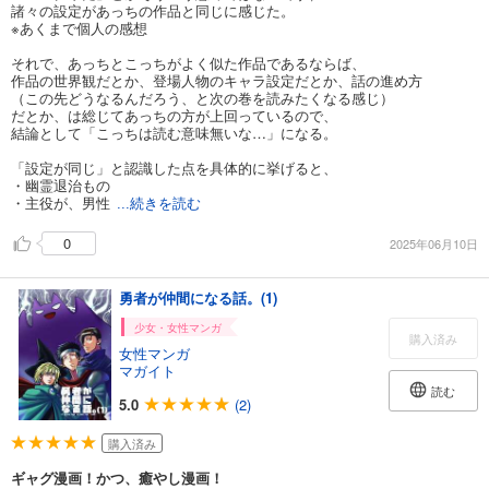
諸々の設定があっちの作品と同じに感じた。
※あくまで個人の感想
それで、あっちとこっちがよく似た作品であるならば、
作品の世界観だとか、登場人物のキャラ設定だとか、話の進め方
（この先どうなるんだろう、と次の巻を読みたくなる感じ）
だとか、は総じてあっちの方が上回っているので、
結論として「こっちは読む意味無いな…」になる。
「設定が同じ」と認識した点を具体的に挙げると、
・幽霊退治もの
・主役が、男性
...続きを読む
0
2025年06月10日
勇者が仲間になる話。(1)
少女・女性マンガ
購入済み
女性マンガ
マガイト
読む
5.0
(2)
購入済み
ギャグ漫画！かつ、癒やし漫画！