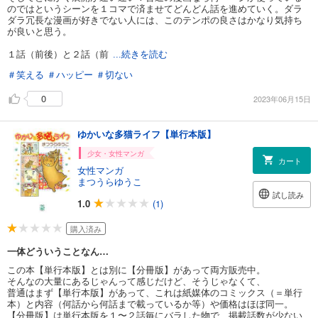
のではというシーンを１コマで済ませてどんどん話を進めていく。ダラ
ダラ冗長な漫画が好きでない人には、このテンポの良さはかなり気持ち
が良いと思う。
１話（前後）と２話（前
...続きを読む
＃笑える
＃ハッピー
＃切ない
0
2023年06月15日
ゆかいな多猫ライフ【単行本版】
少女・女性マンガ
カート
女性マンガ
まつうらゆうこ
試し読み
1.0
(1)
購入済み
一体どういうことなん…
この本【単行本版】とは別に【分冊版】があって両方販売中。
そんなの大量にあるじゃんって感じだけど、そうじゃなくて、
普通はまず【単行本版】があって、これは紙媒体のコミックス（＝単行
本）と内容（何話から何話まで載っているか等）や価格はほぼ同一。
【分冊版】は単行本版を１〜２話毎にバラした物で、掲載話数が少ない