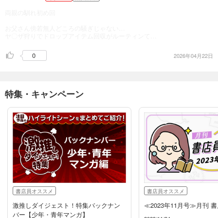
両親の馴れ初め回
お父さん傍若無人どころの騒ぎじゃない…
ヤ〇ザ狩りでドロップアイテム回収がルーティンて…
0
2026年04月22日
特集・キャンペーン
書店員オススメ
書店員オススメ
激推しダイジェスト！特集バックナン
≪2023年11月号≫月刊 
バー【少年・青年マンガ】