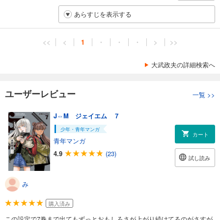
あらすじを表示する
<<
<
1
・
・
・
>
>>
大武政夫の詳細検索へ
ユーザーレビュー
一覧
>>
J⇔M ジェイエム ７
少年・青年マンガ
カート
青年マンガ
4.9
(23)
試し読み
み
購入済み
この設定で7巻まで出てもずっとおもしろさが上がり続けてるのがさすが