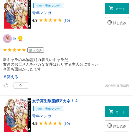
少年・青年マンガ
カート
青年マンガ
4.9
(10)
試し読み
tk
購入済み
新キャラの本物霊能力者良いキャラだ
友達のお母さんをバカな女呼ばわりする主人公に笑った
今回も面白かったです
＃笑える
0
2026年05月03日
女子高生除霊師アカネ！ 4
少年・青年マンガ
カート
青年マンガ
4.9
(10)
試し読み