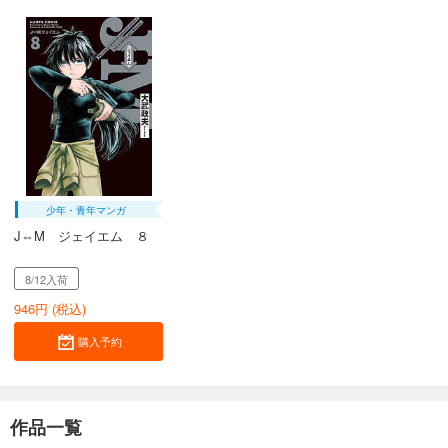
少年・青年マンガ
J⇔M ジェイエム ８
8/12入荷
946
円 (税込)
購入予約
作品一覧