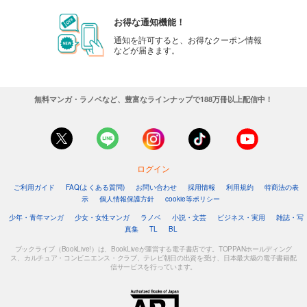
お得な通知機能！
通知を許可すると、お得なクーポン情報
などが届きます。
無料マンガ・ラノベなど、豊富なラインナップで188万冊以上配信中！
ログイン
ご利用ガイド
FAQ(よくある質問)
お問い合わせ
採用情報
利用規約
特商法の表
示
個人情報保護方針
cookie等ポリシー
少年・青年マンガ
少女・女性マンガ
ラノベ
小説・文芸
ビジネス・実用
雑誌・写
真集
TL
BL
ブックライブ（BookLive!）は、BookLiveが運営する電子書店です。TOPPANホールディング
ス、カルチュア・コンビニエンス・クラブ、テレビ朝日の出資を受け、日本最大級の電子書籍配
信サービスを行っています。