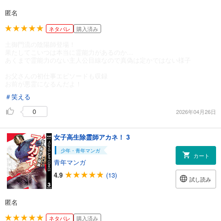
匿名
ネタバレ
購入済み
土御門流の陰陽師登場！
果たしてこいつは本当に霊能力があるのか…
あくまで霊能力のない主人公目線なので真偽は定かではない様子
お父さんの初仕事エピソードも収録
お前が悪霊になるんだよ！
＃笑える
0
2026年04月26日
女子高生除霊師アカネ！ 3
少年・青年マンガ
カート
青年マンガ
4.9
(13)
試し読み
匿名
ネタバレ
購入済み