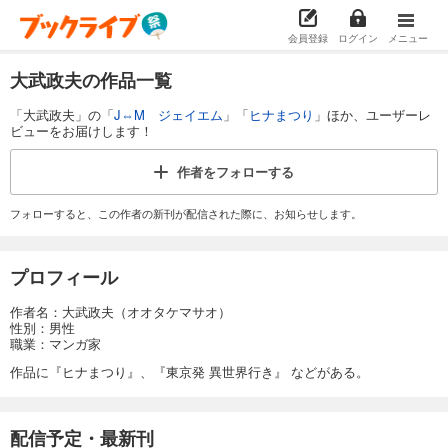
会員登録
ログイン
メニュー
大武政夫の作品一覧
「大武政夫」の「
J⇔M ジェイエム
」「
ヒナまつり
」ほか、ユーザーレ
ビューをお届けします！
作者を
フォローする
フォローすると、この作者の新刊が配信された際に、お知らせします。
プロフィール
作者名：大武政夫（オオタケマサオ）
性別：男性
職業：マンガ家
作品に『ヒナまつり』、『東京発 異世界行き』 などがある。
配信予定・最新刊