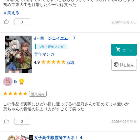
初めて東大生を目撃したシーンは笑った
＃笑える
0
2026年06月08日
J⇔M ジェイエム ７
少年・青年マンガ
カート
青年マンガ
4.9
(23)
試し読み
tk
購入済み
この作品で実際にひどい目に遭ってるの星乃さんが初めてじゃ無いか
恵ちゃんの覚悟の決まり方がすごくて笑った
0
2026年05月04日
女子高生除霊師アカネ！ 4