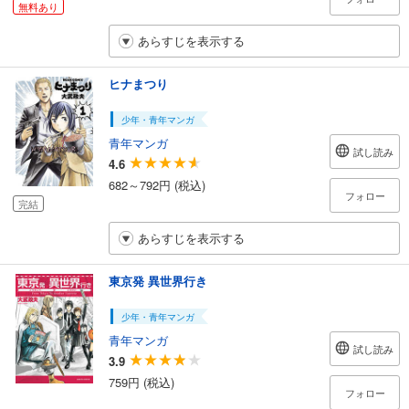
無料あり
あらすじを表示する
ヒナまつり
少年・青年マンガ
青年マンガ
試し読み
4.6
682～792円 (税込)
フォロー
完結
あらすじを表示する
東京発 異世界行き
少年・青年マンガ
青年マンガ
試し読み
3.9
759円 (税込)
フォロー