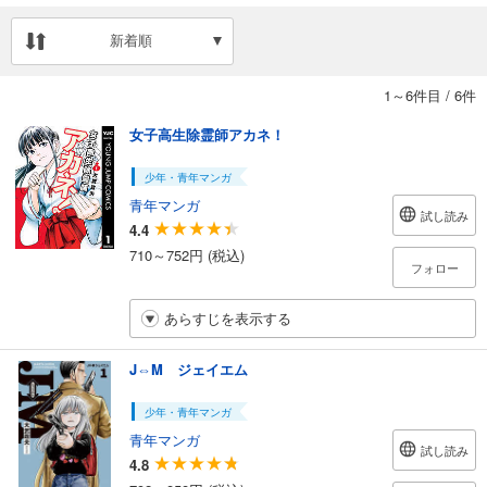
新着順
1～6件目
/
6件
女子高生除霊師アカネ！
少年・青年マンガ
青年マンガ
試し読み
4.4
710～752円 (税込)
フォロー
あらすじを表示する
J⇔M ジェイエム
少年・青年マンガ
青年マンガ
試し読み
4.8