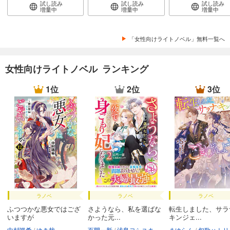
試し読み
試し読み
試し読み
495
円 (税込)
増量中
増量中
増量中
カート
試し読み
「女性向けライトノベル」無料一覧へ
あらすじを表示する
炎の蜃気楼 番外編 真紅の旗をひるがえせ
女性向けライトノベル ランキング
495
円 (税込)
カート
1位
2位
3位
試し読み
あらすじを表示する
炎の蜃気楼 番外編 赤い鯨とびいどろ童子
495
円 (税込)
カート
試し読み
あらすじを表示する
ラノベ
ラノベ
ラノベ
ふつつかな悪女ではござ
さようなら、私を選ばな
転生しました、サラ
炎の蜃気楼 邂逅編 真皓き残響１ 夜叉誕生(上)
いますが
かった元...
キンジェ...
528
円 (税込)
中村颯希
ゆき哉
百門一新
浅島ヨシユキ
まゆらん
匈歌ハトリ