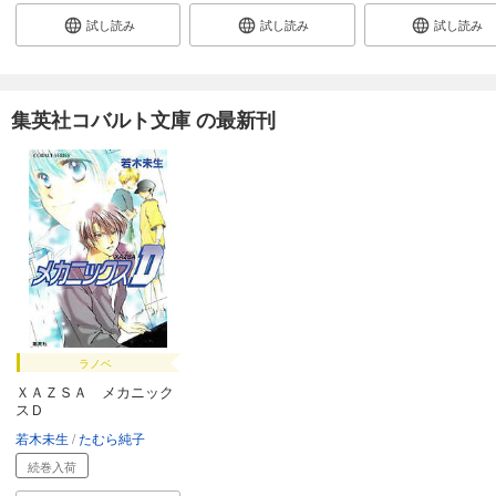
試し読み
試し読み
試し読み
炎の蜃気楼36 耀変黙示録ＶＩI ―濁破の章―
506
円 (税込)
カート
集英社コバルト文庫 の最新刊
試し読み
あらすじを表示する
炎の蜃気楼37 革命の鐘は鳴る
506
円 (税込)
カート
試し読み
あらすじを表示する
炎の蜃気楼38 阿修羅の前髪
ラノベ
506
円 (税込)
カート
ＸＡＺＳＡ メカニック
スＤ
若木未生
たむら純子
試し読み
あらすじを表示する
続巻入荷