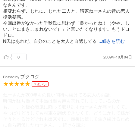
495
円 (税込)
なさんです。
カート
相変わらずこじれにこじれた二人と、晴家ねーさんの昔の恋人
復活疑惑。
試し読み
今回出番がなかった千秋氏に思わず「良かったね！（ややこし
あらすじを表示する
いことにまきこまれないで）」と言いたくなります。もうドロ
ドロ。
炎の蜃気楼21 裂命の星
N氏はあれだ、自分のことを大人と自認してる
...続きを読む
506
円 (税込)
カート
2009年10月04日
0
試し読み
あらすじを表示する
ブクログ
Posted by
炎の蜃気楼22 魁の蠱
ネタバレ
506
円 (税込)
カート
ねーさんが200年もの長い間待ち続けてる恋人のお話。
時間が経ち過ぎて本当は顔も声も忘れてしまっているのか
試し読み
も、、、と疑心暗鬼に陥って取り乱すねーさんが痛々しくて。
あらすじを表示する
やっぱりどうしても村重を調伏できなくて、どうにかして逃が
そうとするけどそれも出来ずに、最後は信じて生き続けるため
炎の蜃気楼23 怨讐の門（青海編）
に自ら調伏したねーさん、
...続きを読む
506
円 (税込)
カート