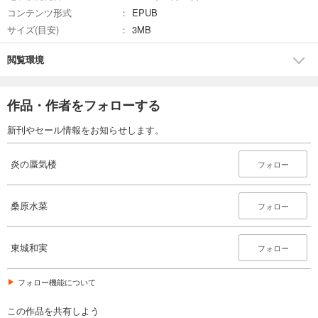
コンテンツ形式
EPUB
試し読み
サイズ(目安)
3MB
あらすじを表示する
炎の蜃気楼27 怨讐の門（黄壤編）
閲覧環境
506
円 (税込)
カート
作品・作者をフォローする
試し読み
新刊やセール情報をお知らせします。
あらすじを表示する
炎の蜃気楼28 怨讐の門（破壤編）
炎の蜃気楼
フォロー
506
円 (税込)
カート
桑原水菜
フォロー
試し読み
あらすじを表示する
東城和実
フォロー
炎の蜃気楼29 無間浄土
506
円 (税込)
フォロー機能について
カート
この作品を共有しよう