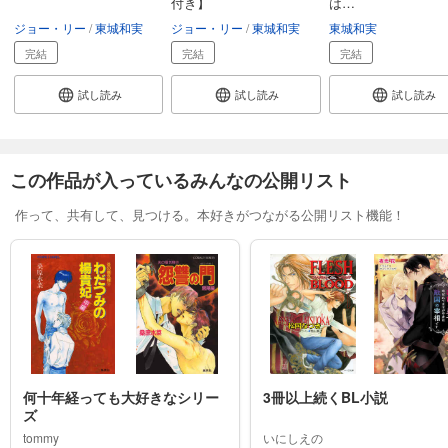
付き】
は…
ジョー・リー
東城和実
ジョー・リー
東城和実
東城和実
試し読み
完結
完結
完結
あらすじを表示する
炎の蜃気楼 邂逅編 真皓き残響３ 外道丸様(上)
試し読み
試し読み
試し読み
528
円 (税込)
カート
この作品が入っているみんなの公開リスト
試し読み
あらすじを表示する
作って、共有して、見つける。本好きがつながる公開リスト機能！
炎の蜃気楼 邂逅編 真皓き残響３ 外道丸様(下)
528
円 (税込)
カート
試し読み
あらすじを表示する
炎の蜃気楼 邂逅編 真皓き残響４ 十三神将
何十年経っても大好きなシリー
3冊以上続くBL小説
528
円 (税込)
ズ
カート
tommy
いにしえの