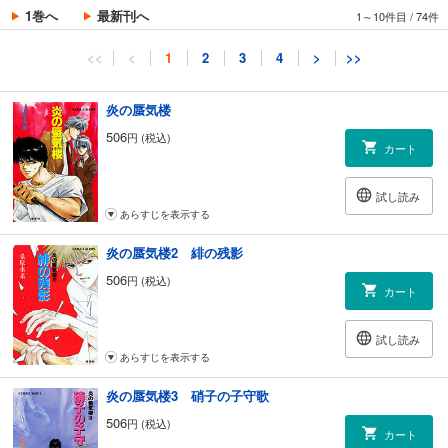
1巻へ
最新刊へ
1～10件目
/
74件
<<
<
1
2
3
4
>
>>
炎の蜃気楼
506
円 (税込)
カート
試し読み
あらすじを表示する
炎の蜃気楼2 緋の残影
506
円 (税込)
カート
試し読み
あらすじを表示する
炎の蜃気楼3 硝子の子守歌
506
円 (税込)
カート