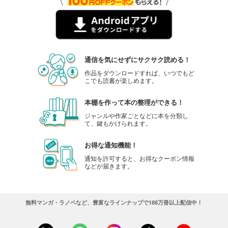
炎の蜃気楼幕末編 獅子燃える
561
円 (税込)
カート
試し読み
通信を気にせずにサクサク読める！
あらすじを表示する
作品をダウンロードすれば、いつでもど
こでも読書が楽しめます。
炎の蜃気楼 昭和編01 夜啼鳥ブルース
539
円 (税込)
カート
本棚を作って本の整理ができる！
ジャンルや作家ごとなどに本を分類し
て、鍵もかけられます。
試し読み
あらすじを表示する
お得な通知機能！
炎の蜃気楼 昭和編02 揚羽蝶ブルース
通知を許可すると、お得なクーポン情報
などが届きます。
550
円 (税込)
カート
試し読み
無料マンガ・ラノベなど、豊富なラインナップで188万冊以上配信中！
あらすじを表示する
炎の蜃気楼 昭和編3 瑠璃燕ブルース