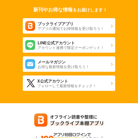
新刊やお得な情報
をお届けします！
炎の蜃気楼 邂逅編 真皓き残響11 蘭陵魔王
528
円 (税込)
カート
ブックライブアプリ
アプリの通知でお得情報を受け取ろう！
試し読み
LINE公式アカウント
あらすじを表示する
アカウント連携で限定クーポンゲット！
炎の蜃気楼 邂逅編 真皓き残響12 生死流転
メールマガジン
528
円 (税込)
お得な最新情報を受け取ろう！
カート
X公式アカウント
試し読み
フォローして最新情報をチェック！
あらすじを表示する
炎の蜃気楼幕末編 獅子喰らう
561
円 (税込)
カート
試し読み
あらすじを表示する