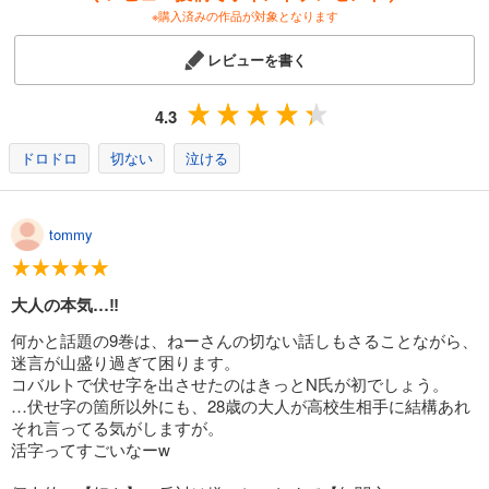
※購入済みの作品が対象となります
炎の蜃気楼12 わだつみの楊貴妃（後編）
レビューを書く
506
円 (税込)
カート
4.3
試し読み
あらすじを表示する
ドロドロ
切ない
泣ける
炎の蜃気楼13 黄泉への風穴（前編）
506
円 (税込)
tommy
カート
試し読み
大人の本気…‼︎
あらすじを表示する
何かと話題の9巻は、ねーさんの切ない話しもさることながら、
炎の蜃気楼14 黄泉への風穴（後編）
迷言が山盛り過ぎて困ります。
506
円 (税込)
コバルトで伏せ字を出させたのはきっとN氏が初でしょう。
カート
…伏せ字の箇所以外にも、28歳の大人が高校生相手に結構あれ
それ言ってる気がしますが。
試し読み
活字ってすごいなーw
あらすじを表示する