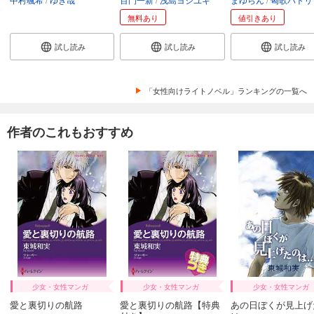
カート
無料あり
値引きあり
試し読み
試し読み
試し読み
試し読み
あらすじを表示する
炎の蜃気楼 邂逅編 真皓き残響１ 夜叉誕生(下)
「女性向けライトノベル」ランキングの一覧へ
528
円 (税込)
カート
作者のこれもおすすめ
試し読み
あらすじを表示する
炎の蜃気楼 邂逅編 真皓き残響２ 妖刀乱舞(上)
528
円 (税込)
カート
試し読み
あらすじを表示する
炎の蜃気楼 邂逅編 真皓き残響２ 妖刀乱舞(下)
少女・女性マンガ
少女・女性マンガ
少女・女性マンガ
528
円 (税込)
愛と裏切りの航路
愛と裏切りの航路【特典
あの日ぼくが見上げ
カート