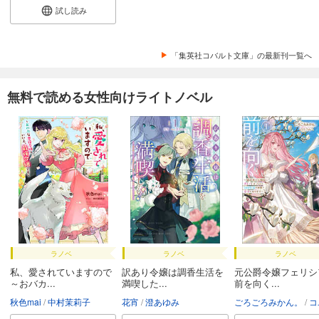
炎の蜃気楼39 神鳴りの戦場
試し読み
506
円 (税込)
カート
「集英社コバルト文庫」の最新刊一覧へ
試し読み
あらすじを表示する
無料で読める女性向けライトノベル
炎の蜃気楼40 千億の夜をこえて
616
円 (税込)
カート
試し読み
あらすじを表示する
炎の蜃気楼 番外編 Ｅｘａｕｄｉ ｎｏｓ アウディ・ノス
495
円 (税込)
カート
ラノベ
ラノベ
ラノベ
試し読み
私、愛されていますので
訳あり令嬢は調香生活を
元公爵令嬢フェリシ
～おバカ...
満喫した...
前を向く...
あらすじを表示する
秋色mai
中村茉莉子
花宵
澄あゆみ
ごろごろみかん。
コユ
炎の蜃気楼 番外編 群青