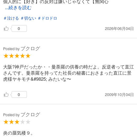
個人的に【好き】の反対は嫌いじゃなくて【無関心
炎の蜃気楼15 火輪の王国（前編）
...続きを読む
506
円 (税込)
カート
＃泣ける
＃切ない
＃ドロドロ
2026年06月04日
0
試し読み
あらすじを表示する
ブクログ
炎の蜃気楼16 火輪の王国（中編）
Posted by
506
円 (税込)
カート
大阪?神戸だったか・・曼荼羅の供養の時だよ。反逆者って直江
さんです。曼荼羅を持ってた社長の秘書におさまった直江に景
試し読み
虎様ヤキモチ&#9825; みたいな〜
あらすじを表示する
炎の蜃気楼17 火輪の王国（後編）
2009年10月04日
0
506
円 (税込)
カート
ブクログ
Posted by
試し読み
あらすじを表示する
炎の蜃気楼９。
炎の蜃気楼18 火輪の王国（烈風編）