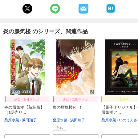
試し読み
あらすじを表示する
炎の蜃気楼30 耀変黙示録 I ―那智の章―
506
円 (税込)
炎の蜃気楼 のシリーズ、関連作品
カート
試し読み
あらすじを表示する
炎の蜃気楼31 耀変黙示録II ―布都の章―
506
円 (税込)
カート
試し読み
あらすじを表示する
少女・女性マンガ
少女・女性マンガ
ラノベ
炎の蜃気楼【新装版】
炎の蜃気楼R 1
【電子オリジナル】
炎の蜃気楼32 耀変黙示録III ―八咫の章―
［1話売り...
蜃気楼ア...
506
円 (税込)
カート
桑原水菜
浜田翔子
桑原水菜
浜田翔子
桑原水菜
いのうえさき
完結
試し読み