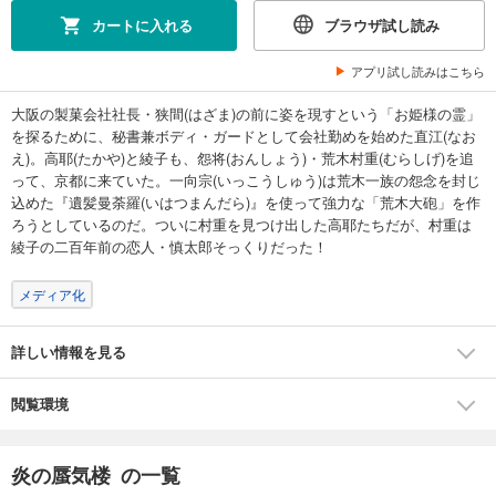
カートに入れる
ブラウザ試し読み
アプリ試し読みはこちら
大阪の製菓会社社長・狭間(はざま)の前に姿を現すという「お姫様の霊」
を探るために、秘書兼ボディ・ガードとして会社勤めを始めた直江(なお
え)。高耶(たかや)と綾子も、怨将(おんしょう)・荒木村重(むらしげ)を追
って、京都に来ていた。一向宗(いっこうしゅう)は荒木一族の怨念を封じ
込めた『遺髪曼荼羅(いはつまんだら)』を使って強力な「荒木大砲」を作
ろうとしているのだ。ついに村重を見つけ出した高耶たちだが、村重は
綾子の二百年前の恋人・慎太郎そっくりだった！
メディア化
詳しい情報を見る
閲覧環境
炎の蜃気楼 の一覧