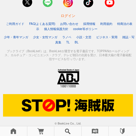
550
円 (税込)
カート
ログイン
ご利用ガイド
FAQ(よくある質問)
お問い合わせ
採用情報
利用規約
特商法の表
試し読み
示
個人情報保護方針
cookie等ポリシー
あらすじを表示する
少年・青年マンガ
少女・女性マンガ
ラノベ
小説・文芸
ビジネス・実用
雑誌・写
炎の蜃気楼 昭和編4 霧氷街ブルース
真集
TL
BL
550
円 (税込)
ブックライブ（BookLive!）は、BookLiveが運営する電子書店です。TOPPANホールディング
カート
ス、カルチュア・コンビニエンス・クラブ、テレビ朝日の出資を受け、日本最大級の電子書籍配
信サービスを行っています。
試し読み
あらすじを表示する
炎の蜃気楼 昭和編５ 夢幻燈ブルース
561
円 (税込)
カート
試し読み
あらすじを表示する
© BookLive Co., Ltd.
炎の蜃気楼 昭和編６ 夜叉衆ブギウギ