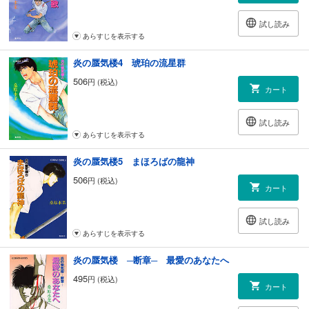
試し読み
あらすじを表示する
炎の蜃気楼4 琥珀の流星群
506
円 (税込)
カート
試し読み
あらすじを表示する
炎の蜃気楼5 まほろばの龍神
506
円 (税込)
カート
試し読み
あらすじを表示する
炎の蜃気楼 ─断章─ 最愛のあなたへ
495
円 (税込)
カート