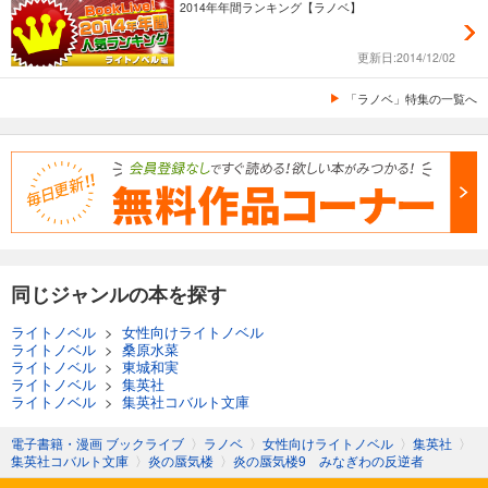
2014年年間ランキング【ラノベ】
あらすじを表示する
炎の蜃気楼 邂逅編 真皓き残響8 十六夜鏡
更新日:2014/12/02
528
円 (税込)
「ラノベ」特集の一覧へ
カート
試し読み
あらすじを表示する
炎の蜃気楼 邂逅編 真皓き残響9 仕返換生
528
円 (税込)
カート
同じジャンルの本を探す
試し読み
あらすじを表示する
ライトノベル
>
女性向けライトノベル
ライトノベル
>
桑原水菜
ライトノベル
>
東城和実
炎の蜃気楼 邂逅編 真皓き残響10 神隠地帯
ライトノベル
>
集英社
528
ライトノベル
>
集英社コバルト文庫
円 (税込)
カート
電子書籍・漫画 ブックライブ
〉
ラノベ
〉
女性向けライトノベル
〉
集英社
〉
集英社コバルト文庫
〉
炎の蜃気楼
〉
炎の蜃気楼9 みなぎわの反逆者
試し読み
あらすじを表示する