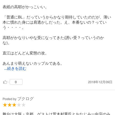
506
表紙の高耶がかっこいい。
円 (税込)
カート
「普通にBL」だっていうからかなり期待していたのだが、薄い
試し読み
本に慣れた身には肩透かしだった。え、本番ないの？ってい
あらすじを表示する
う・・・・。
炎の蜃気楼19 火輪の王国（烈濤編）
高耶がかなりいやな受になってきた(誘い受？っていうのか
な)。
506
円 (税込)
カート
直江はどんどん変態の攻。
試し読み
あんまり萌えないカップルである。
あらすじを表示する
...続きを読む
炎の蜃気楼20 十字架を抱いて眠れ
506
円 (税込)
2018年12月09日
0
カート
試し読み
ブクログ
Posted by
あらすじを表示する
炎の蜃気楼番外短編集 砂漠殉教
舞台は大阪・京都。ゲストは荒木村重氏とおなじみ一向宗のみ