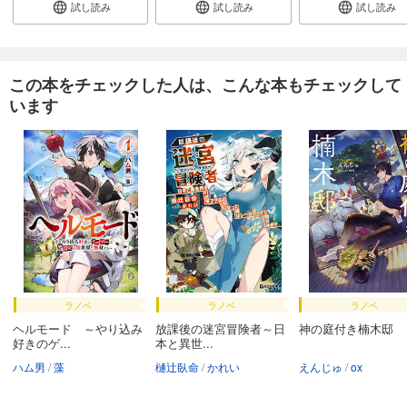
あらすじを表示する
試し読み
試し読み
試し読み
炎の蜃気楼33 耀変黙示録IV ―神武の章―
506
円 (税込)
カート
この本をチェックした人は、こんな本もチェックして
います
試し読み
あらすじを表示する
炎の蜃気楼34 耀変黙示録Ｖ ―天魔の章―
506
円 (税込)
カート
試し読み
あらすじを表示する
炎の蜃気楼35 耀変黙示録ＶＩ ―乱火の章―
ラノベ
ラノベ
ラノベ
506
円 (税込)
ヘルモード ～やり込み
放課後の迷宮冒険者～日
神の庭付き楠木邸
カート
好きのゲ...
本と異世...
ハム男
藻
樋辻臥命
かれい
えんじゅ
ox
試し読み
あらすじを表示する