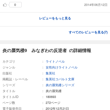
2014年06月12日
0
試し読み
あらすじを表示する
レビューをもっと見る
炎の蜃気楼24 怨讐の門（赤空編）
506
円 (税込)
すべてのレビューを見る(
7
)
カート
試し読み
炎の蜃気楼9 みなぎわの反逆者 の詳細情報
あらすじを表示する
炎の蜃気楼25 怨讐の門（白雷編）
カテゴリ
ライトノベル
506
円 (税込)
ジャンル
女性向けライトノベル
カート
出版社
集英社
掲載誌・レーベル
集英社コバルト文庫
試し読み
シリーズ
炎の蜃気楼シリーズ
あらすじを表示する
タイトル
炎の蜃気楼
炎の蜃気楼26 怨讐の門（黒陽編）
タイトルID
180693
506
円 (税込)
ページ数
272ページ
カート
電子版発売日
2012年12月21日