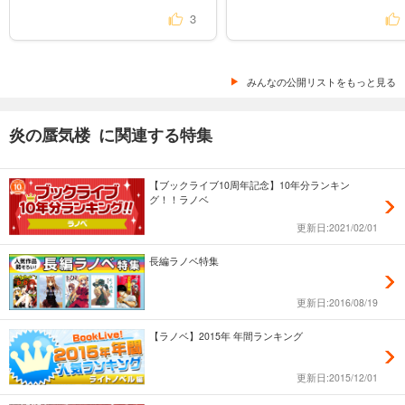
試し読み
3
あらすじを表示する
炎の蜃気楼 邂逅編 真皓き残響５ 琵琶島姫
みんなの公開リストをもっと見る
528
円 (税込)
カート
炎の蜃気楼 に関連する特集
試し読み
あらすじを表示する
【ブックライブ10周年記念】10年分ランキン
炎の蜃気楼 邂逅編 真皓き残響６ 氷雪問答
グ！！ラノベ
528
円 (税込)
更新日:2021/02/01
カート
長編ラノベ特集
試し読み
あらすじを表示する
更新日:2016/08/19
炎の蜃気楼 邂逅編 真皓き残響７ 奇命羅変
【ラノベ】2015年 年間ランキング
528
円 (税込)
カート
更新日:2015/12/01
試し読み