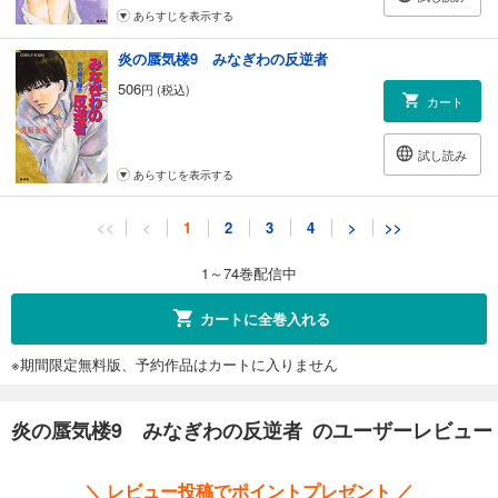
あらすじを表示する
炎の蜃気楼9 みなぎわの反逆者
506
円 (税込)
カート
試し読み
あらすじを表示する
炎の蜃気楼10 わだつみの楊貴妃（前編）
<<
<
1
2
3
4
>
>>
506
円 (税込)
カート
1～74巻配信中
試し読み
カートに全巻入れる
あらすじを表示する
※期間限定無料版、予約作品はカートに入りません
炎の蜃気楼11 わだつみの楊貴妃（中編）
506
円 (税込)
カート
炎の蜃気楼9 みなぎわの反逆者 のユーザーレビュー
試し読み
＼ レビュー投稿でポイントプレゼント ／
あらすじを表示する