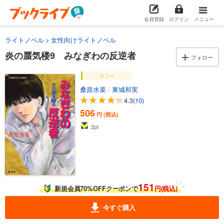
会員登録
ログイン
メニュー
ライトノベル
女性向けライトノベル
炎の蜃気楼9 みなぎわの反逆者
フォロー
ラノベ
桑原水菜
/
東城和実
4.3
(10)
506
円 (税込)
2
pt
151
新規会員70%OFFクーポンで
円(税込)
今すぐ購入