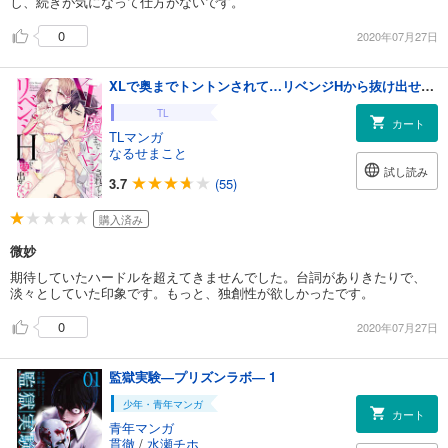
し、続きが気になって仕方がないです。
0
2020年07月27日
XLで奥までトントンされて…リベンジHから抜け出せない！(1)
TL
カート
TLマンガ
なるせまこと
試し読み
3.7
(55)
購入済み
微妙
期待していたハードルを超えてきませんでした。台詞がありきたりで、
淡々としていた印象です。もっと、独創性が欲しかったです。
0
2020年07月27日
監獄実験―プリズンラボ― 1
少年・青年マンガ
カート
青年マンガ
貫徹
/
水瀬チホ