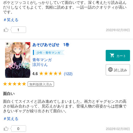
ボケとツッコミがしっかりしていて面白いです。深く考えたり読み込ん
だりしなくてもよくて、気軽に読めます。一話一話のクオリティが高い
です。
＃笑える
1
2022年02月09日
あそびあそばせ 1巻
少年・青年マンガ
カート
青年マンガ
涼川りん
試し読み
4.6
(122)
無料版購入済み
面白い
面白くてスイスイと読み進めてしまいました。画力とギャグセンスの高
さが組み合わさって、見応えがあります。登場人物の容姿からは想像で
きないギャグが繰り出されて面白い。
＃笑える
0
2022年02月09日