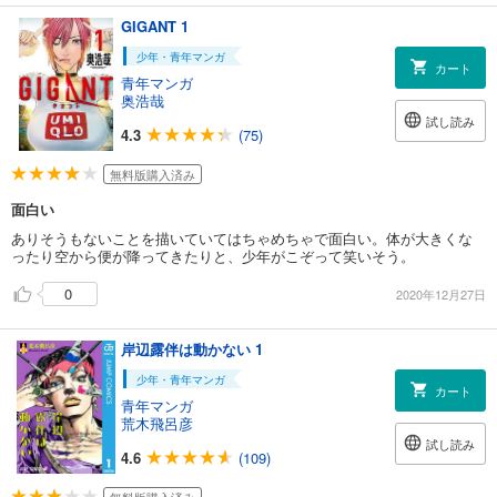
GIGANT 1
少年・青年マンガ
カート
青年マンガ
奥浩哉
試し読み
4.3
(75)
無料版購入済み
面白い
ありそうもないことを描いていてはちゃめちゃで面白い。体が大きくな
ったり空から便が降ってきたりと、少年がこぞって笑いそう。
0
2020年12月27日
岸辺露伴は動かない 1
少年・青年マンガ
カート
青年マンガ
荒木飛呂彦
試し読み
4.6
(109)