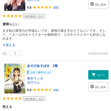
試し読み
4.6
(55)
無料版購入済み
素晴らしい
まず絵の表現力が半端ないです。表情の描き方がとてもいいです。そし
て、一人一人のキャラクターが個性的で、どのキャラクターも好きにな
れます。
＃笑える
1
2022年02月09日
あそびあそばせ 2巻
少年・青年マンガ
カート
青年マンガ
涼川りん
試し読み
4.6
(59)
無料版購入済み
笑える