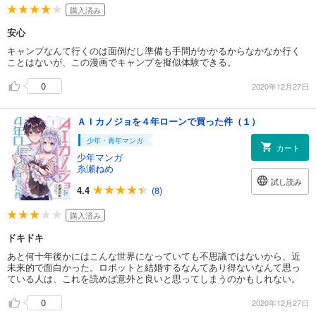
購入済み
安心
キャンプなんて行くのは面倒だし準備も手間がかかるからなかなか行く
ことはないが、この漫画でキャンプを擬似体験できる。
0
2020年12月27日
ＡＩカノジョを４年ローンで買った件（１）
少年・青年マンガ
カート
少年マンガ
糸瀬ねめ
試し読み
4.4
(8)
購入済み
ドキドキ
あと何十年後かにはこんな世界になっていても不思議ではないから、近
未来的で面白かった。ロボットと結婚するなんてあり得ないなんて思っ
ている人は、これを読めば意外と良いと思ってしまうのかもしれない。
0
2020年12月27日