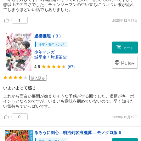
想以上の面白さでした。チェンソーマンの生い立ちについつい涙が流れ
てしまうほどいい話でもありました。
1
2020年12月17日
虚構推理（３）
少年・青年マンガ
カート
少年マンガ
城平京
/
片瀬茶柴
試し読み
4.6
(87)
購入済み
いよいよって感じ
これから面白い展開が始まりそうな予感がする回でした。虚構がキーポ
イントとなるのですが、いまいち意味を掴めていないので、早く知りた
い気持ちでいっぱいです。
0
2020年12月12日
るろうに剣心―明治剣客浪漫譚― モノクロ版 6