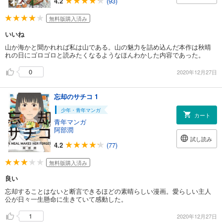
4.2
(93)
無料版購入済み
いいね
山か海かと聞かれれば私は山である。山の魅力を詰め込んだ本作は秋晴
れの日にゴロゴロと読みたくなるようなほんわかした内容であった。
0
2020年12月27日
忘却のサチコ 1
少年・青年マンガ
カート
青年マンガ
阿部潤
試し読み
4.2
(77)
無料版購入済み
良い
忘却することはないと断言できるほどの素晴らしい漫画。愛らしい主人
公が日々一生懸命に生きていて感動した。
1
2020年12月27日