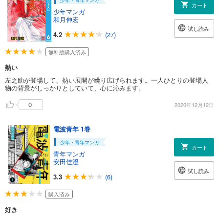
少年・青年マンガ
カート
少年マンガ
和月伸宏
試し読み
4.2
(27)
無料版購入済み
熱い
左之助が登場して、熱い展開が繰り広げられます。一人ひとりの登場人
物の背景がしっかりとしていて、心に沁みます。
0
2020年12月12日
電波青年 1巻
少年・青年マンガ
カート
青年マンガ
安田佳澄
試し読み
3.3
(6)
購入済み
好き