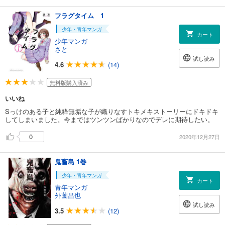
フラグタイム 1
少年・青年マンガ
カート
少年マンガ
さと
試し読み
4.6
(14)
無料版購入済み
いいね
Sっけのある子と純粋無垢な子が織りなすトキメキストーリーにドキドキ
してしまいました。今まではツンツンばかりなのでデレに期待したい。
0
2020年12月27日
鬼畜島 1巻
少年・青年マンガ
カート
青年マンガ
外薗昌也
試し読み
3.5
(12)