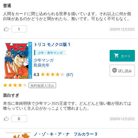
普通
人間をカードに閉じ込められる世界を描いています。それ以上に何か面
白味があるのかどうかと聞かれたら、無いです。可もなく不可もなく。
1
2020年12月23日
トリコ モノクロ版 1
少年・青年マンガ
カート
少年マンガ
島袋光年
試し読み
4.3
(67)
無料版購入済み
面白すぎ
本当に単純明快で少年マンガの王道です。どんどんと強い敵が現れては
喰らっていく主人公がかっこよくて惚れました。
0
2020年12月23日
ノ・ゾ・キ・ア・ナ フルカラー 3