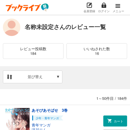
会員登録
ログイン
メニュー
名称未設定さんのレビュー一覧
レビュー投稿数
いいねされた数
184
16
並び替え
1～50件目
/
184件
あそびあそばせ 3巻
少年・青年マンガ
カート
青年マンガ
涼川りん