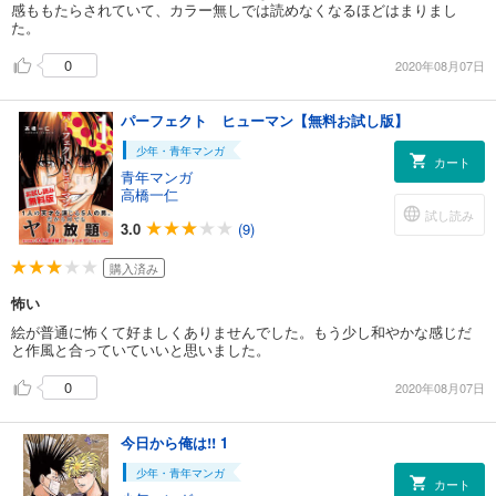
感ももたらされていて、カラー無しでは読めなくなるほどはまりまし
た。
0
2020年08月07日
パーフェクト ヒューマン【無料お試し版】
少年・青年マンガ
カート
青年マンガ
高橋一仁
試し読み
3.0
(9)
購入済み
怖い
絵が普通に怖くて好ましくありませんでした。もう少し和やかな感じだ
と作風と合っていていいと思いました。
0
2020年08月07日
今日から俺は!! 1
少年・青年マンガ
カート