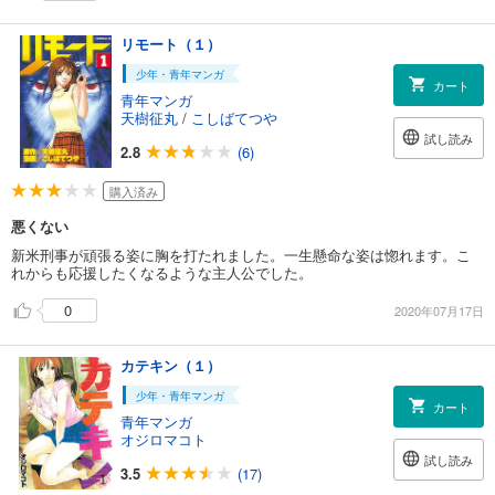
リモート（１）
少年・青年マンガ
カート
青年マンガ
天樹征丸
/
こしばてつや
試し読み
2.8
(6)
購入済み
悪くない
新米刑事が頑張る姿に胸を打たれました。一生懸命な姿は惚れます。こ
れからも応援したくなるような主人公でした。
0
2020年07月17日
カテキン（１）
少年・青年マンガ
カート
青年マンガ
オジロマコト
試し読み
3.5
(17)