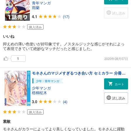
青年マンガ
雨蘭
試し読み
4.1
(17)
購入済み
いいね
抑えめの薄い色使いが好印象です。ノスタルジックな感じがそれによっ
て表現できていて絶妙なマッチだったと感じました。
1
2020年08月07日
モネさんのマジメすぎるつき合い方 セミカラー 分冊版 39
少年・青年マンガ
カート
少年マンガ
梧桐柾木
試し読み
3.0
(4)
購入済み
素敵
モネさんがカラーによってより美しくなっていました。モネさんに躍動