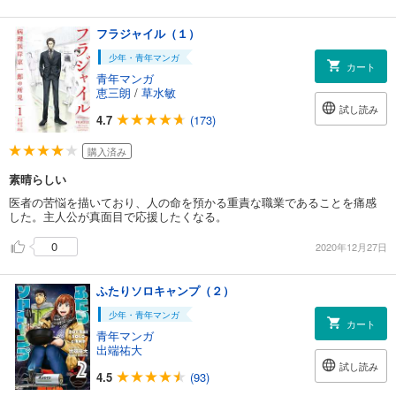
フラジャイル（１）
少年・青年マンガ
カート
青年マンガ
恵三朗
/
草水敏
試し読み
4.7
(173)
購入済み
素晴らしい
医者の苦悩を描いており、人の命を預かる重責な職業であることを痛感
した。主人公が真面目で応援したくなる。
0
2020年12月27日
ふたりソロキャンプ（２）
少年・青年マンガ
カート
青年マンガ
出端祐大
試し読み
4.5
(93)