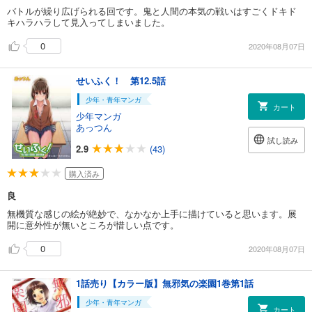
バトルが繰り広げられる回です。鬼と人間の本気の戦いはすごくドキド
キハラハラして見入ってしまいました。
0
2020年08月07日
せいふく！ 第12.5話
少年・青年マンガ
カート
少年マンガ
あっつん
試し読み
2.9
(43)
購入済み
良
無機質な感じの絵が絶妙で、なかなか上手に描けていると思います。展
開に意外性が無いところが惜しい点です。
0
2020年08月07日
1話売り【カラー版】無邪気の楽園1巻第1話
少年・青年マンガ
カート