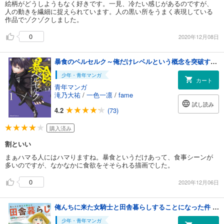
絵柄がどうしようもなく好きです。一見、冷たい感じがあるのですが、
人の動きを繊細に捉えられています。人の黒い所をうまく表現している
作品でゾクゾクしました。
0
2020年12月08日
暴食のベルセルク～俺だけレベルという概念を突破する～ THE COMIC １
少年・青年マンガ
カート
青年マンガ
滝乃大祐
/
一色一凛
/
fame
試し読み
4.2
(73)
購入済み
割といい
まぁハマる人にはハマりますね。暴食というだけあって、食事シーンが
多いのですが、なかなかに食欲をそそられる描画でした。
0
2020年12月06日
俺んちに来た女騎士と田舎暮らしすることになった件 (1)
少年・青年マンガ