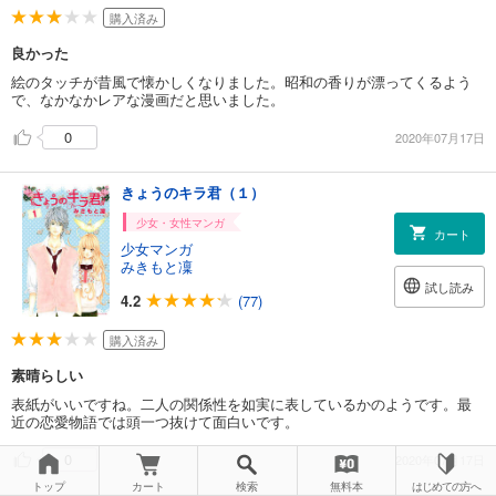
購入済み
良かった
絵のタッチが昔風で懐かしくなりました。昭和の香りが漂ってくるよう
で、なかなかレアな漫画だと思いました。
0
2020年07月17日
きょうのキラ君（１）
少女・女性マンガ
カート
少女マンガ
みきもと凜
試し読み
4.2
(77)
購入済み
素晴らしい
表紙がいいですね。二人の関係性を如実に表しているかのようです。最
近の恋愛物語では頭一つ抜けて面白いです。
0
2020年07月17日
トップ
カート
検索
無料本
はじめての方へ