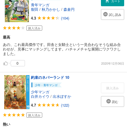
カート
青年マンガ
裂田
/
秋乃かかし
/
森倉円
試し読み
4.3
(104)
購入済み
最高
あの、これ最高傑作です。田舎と女騎士という一見合わなそうな組み合
わせが、見事にマッチングしてます。ハチャメチャな展開にワクワクし
ました。
0
2020年12月06日
約束のネバーランド 10
少年・青年マンガ
購入済み
少年マンガ
白井カイウ
/
出水ぽすか
読む
4.7
(122)
購入済み
熱い