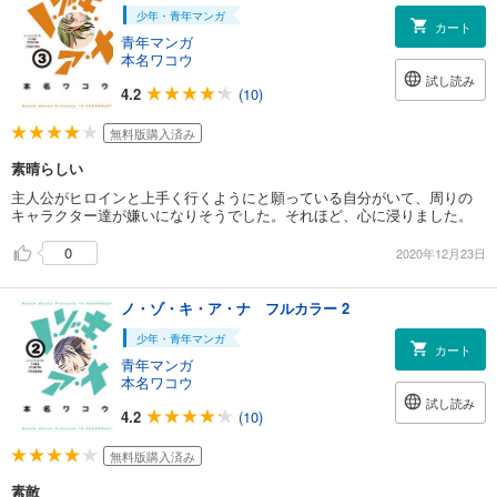
少年・青年マンガ
カート
青年マンガ
本名ワコウ
試し読み
4.2
(10)
無料版購入済み
素晴らしい
主人公がヒロインと上手く行くようにと願っている自分がいて、周りの
キャラクター達が嫌いになりそうでした。それほど、心に浸りました。
0
2020年12月23日
ノ・ゾ・キ・ア・ナ フルカラー 2
少年・青年マンガ
カート
青年マンガ
本名ワコウ
試し読み
4.2
(10)
無料版購入済み
素敵