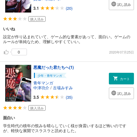
試し読み
3.1
(20)
購入済み
いいね
設定が作り込まれていて、ゲーム的な要素があって、面白い。ゲームの
ルールが単純なため、理解しやすくていい。
0
2020年07月25日
悪魔だった君たちへ(1)
少年・青年マンガ
カート
青年マンガ
中津功介
/
古場みすみ
試し読み
3.5
(35)
購入済み
面白い
学生時代の積年の恨みを晴らしていく様が身震いするほど怖いのです
が、軽快な展開でスラスラと読めました。