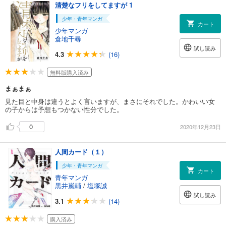
清楚なフリをしてますが 1
少年・青年マンガ
カート
少年マンガ
倉地千尋
試し読み
4.3
(16)
無料版購入済み
まぁまぁ
見た目と中身は違うとよく言いますが、まさにそれでした。かわいい女
の子からは予想もつかない性分でした。
0
2020年12月23日
人間カード（１）
少年・青年マンガ
カート
青年マンガ
黒井嵐輔
/
塩塚誠
試し読み
3.1
(14)
購入済み