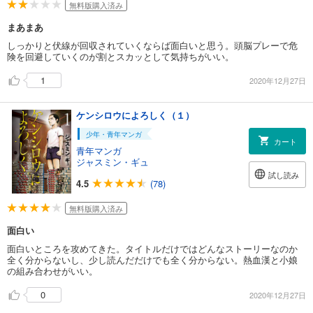
無料版購入済み
まあまあ
しっかりと伏線が回収されていくならば面白いと思う。頭脳プレーで危
険を回避していくのが割とスカッとして気持ちがいい。
1
2020年12月27日
ケンシロウによろしく（１）
少年・青年マンガ
カート
青年マンガ
ジャスミン・ギュ
試し読み
4.5
(78)
無料版購入済み
面白い
面白いところを攻めてきた。タイトルだけではどんなストーリーなのか
全く分からないし、少し読んだだけでも全く分からない。熱血漢と小娘
の組み合わせがいい。
0
2020年12月27日