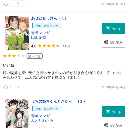
0
2020年07月25日
あせとせっけん（１）
少年・青年マンガ
カート
青年マンガ
山田金鉄
試し読み
4.6
(410)
購入済み
いいね
鋭い嗅覚を持つ男性と汗っかきの女の子が付き合う物語です。面白い組
み合わせで、二人の恋の行方も気になりました。
0
2020年07月24日
うちの姉ちゃんときたら！（１）
少年・青年マンガ
カート
青年マンガ
みどりわたる
試し読み