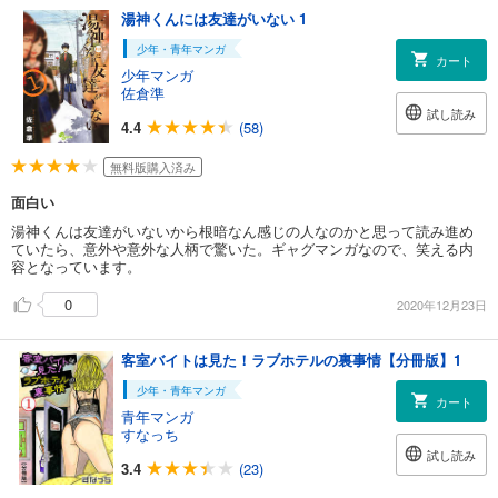
湯神くんには友達がいない 1
少年・青年マンガ
カート
少年マンガ
佐倉準
試し読み
4.4
(58)
無料版購入済み
面白い
湯神くんは友達がいないから根暗なん感じの人なのかと思って読み進め
ていたら、意外や意外な人柄で驚いた。ギャグマンガなので、笑える内
容となっています。
0
2020年12月23日
客室バイトは見た！ラブホテルの裏事情【分冊版】1
少年・青年マンガ
カート
青年マンガ
すなっち
試し読み
3.4
(23)