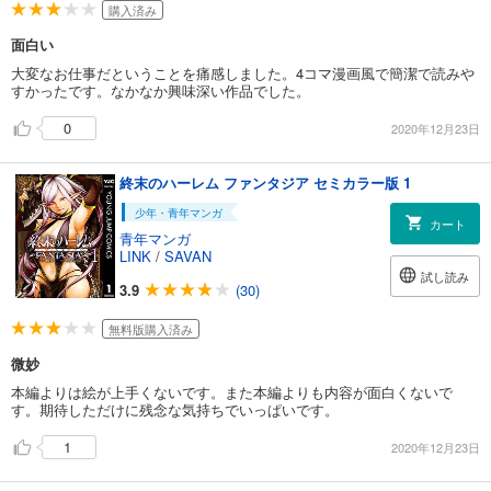
購入済み
面白い
大変なお仕事だということを痛感しました。4コマ漫画風で簡潔で読みや
すかったです。なかなか興味深い作品でした。
0
2020年12月23日
終末のハーレム ファンタジア セミカラー版 1
少年・青年マンガ
カート
青年マンガ
LINK
/
SAVAN
試し読み
3.9
(30)
無料版購入済み
微妙
本編よりは絵が上手くないです。また本編よりも内容が面白くないで
す。期待しただけに残念な気持ちでいっぱいです。
1
2020年12月23日