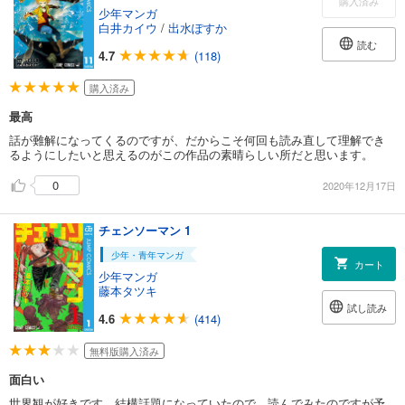
購入済み
少年マンガ
白井カイウ
/
出水ぽすか
読む
4.7
(118)
購入済み
最高
話が難解になってくるのですが、だからこそ何回も読み直して理解でき
るようにしたいと思えるのがこの作品の素晴らしい所だと思います。
0
2020年12月17日
チェンソーマン 1
少年・青年マンガ
カート
少年マンガ
藤本タツキ
試し読み
4.6
(414)
無料版購入済み
面白い
世界観が好きです。結構話題になっていたので、読んでみたのですが予