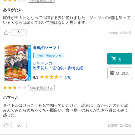
無料版購入済み
ありがたい
露伴が主人公となって活躍する姿に惚れました。ジョジョの4部を知って
いる人ならば読んでおいて損はないと思います。
0
2020年12月27日
食戟のソーマ 1
少年・青年マンガ
カート
少年マンガ
附田祐斗
/
佐伯俊
/
森崎友紀
試し読み
4.3
(78)
無料版購入済み
ハマった
タイトルはけっこう有名で知っていたけど、読みはしなかったのだが読
みんでみたらめちゃくちゃ面白い。食べ物へのありがたさを身に沁みて
感じた。
0
2020年12月23日