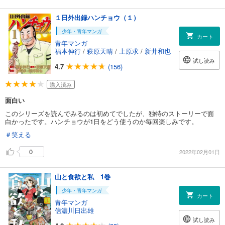
１日外出録ハンチョウ（１）
少年・青年マンガ
カート
青年マンガ
福本伸行
/
萩原天晴
/
上原求
/
新井和也
試し読み
4.7
(156)
購入済み
面白い
このシリーズを読んでみるのは初めてでしたが、独特のストーリーで面
白かったです。ハンチョウが1日をどう使うのか毎回楽しみです。
＃笑える
0
2022年02月01日
山と食欲と私 1巻
少年・青年マンガ
カート
青年マンガ
信濃川日出雄
試し読み