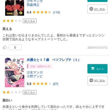
少年マンガ
西森博之
試し読み
4.4
(110)
購入済み
笑える
これは笑いが止まりませんでしたよ。最初から最後までずっとエンジン
全開で流れるようなギャグストーリーでした。
0
2020年07月27日
弁護士と１７歳 ベツフレプチ（１）
少女・女性マンガ
カート
少女マンガ
小野アンビ
試し読み
3.9
(27)
購入済み
面白い
弁護士という身分を利用していて面白かったです。絵も十分に上手です