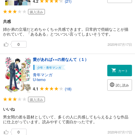
4.2
(21)
購入済み
共感
姉か弟の立場だとめちゃくちゃ共感できます。日常的で些細なことが描
かれていて、「あるある」とついつい言ってしまいそうです。
0
2020年07月17日
愛があれば××の差なんて（１）
少年・青年マンガ
カート
青年マンガ
U-temo
試し読み
4.1
(18)
購入済み
いいね
男女間の差を題材としていて、多くの人に共感してもらえるような作品
に仕上がっています。読みやすくて面白かったです。
0
2020年07月17日