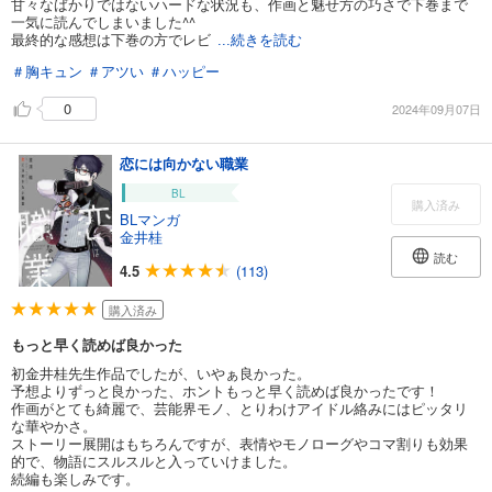
甘々なばかりではないハードな状況も、作画と魅せ方の巧さで下巻まで
一気に読んでしまいました^^
最終的な感想は下巻の方でレビ
...続きを読む
＃胸キュン
＃アツい
＃ハッピー
0
2024年09月07日
恋には向かない職業
BL
購入済み
BLマンガ
金井桂
読む
4.5
(113)
購入済み
もっと早く読めば良かった
初金井桂先生作品でしたが、いやぁ良かった。
予想よりずっと良かった、ホントもっと早く読めば良かったです！
作画がとても綺麗で、芸能界モノ、とりわけアイドル絡みにはピッタリ
な華やかさ。
ストーリー展開はもちろんですが、表情やモノローグやコマ割りも効果
的で、物語にスルスルと入っていけました。
続編も楽しみです。