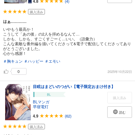
4.8
(4)
購入済み
はぁ…………
いやもう最高か！
こうして「あの後」の2人を拝めるなんて…
しかも、しかも、すごくすごーく…いい。（語彙力）
こんな素敵な番外編を描いてくださって&電子で配信してくださってあり
がとうございました。
心から感謝！
＃胸キュン
＃ハッピー
＃エモい
0
2025年10月22日
目眩はまどいのつがい【電子限定おまけ付き】
BL
購入済み
BLマンガ
早寝電灯
読む
4.9
(62)
購入済み