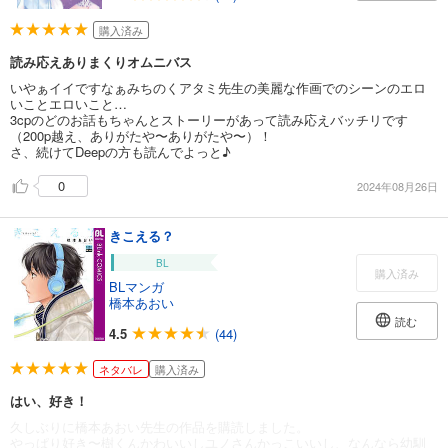
購入済み
読み応えありまくりオムニバス
いやぁイイですなぁみちのくアタミ先生の美麗な作画でのシーンのエロ
いことエロいこと…
3cpのどのお話もちゃんとストーリーがあって読み応えバッチリです
（200p越え、ありがたや〜ありがたや〜）！
さ、続けてDeepの方も読んでよっと♪
0
2024年08月26日
きこえる？
BL
購入済み
BLマンガ
橋本あおい
読む
4.5
(44)
ネタバレ
購入済み
はい、好き！
久しぶりに橋本あおい先生の作品を購読しました。
やっぱり好き〜樹くんかわいいしユノさんかっこいいし、なんなら幼馴