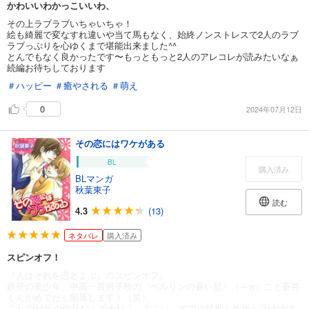
かわいいわかっこいいわ、
その上ラブラブいちゃいちゃ！
絵も綺麗で変なすれ違いや当て馬もなく、始終ノンストレスで2人のラブ
ラブっぷりを心ゆくまで堪能出来ました^^
とんでもなく良かったです〜もっともっと2人のアレコレが読みたいなぁ
続編お待ちしております
＃ハッピー
＃癒やされる
＃萌え
0
2024年07月12日
その恋にはワケがある
BL
購入済み
BLマンガ
秋葉東子
読む
4.3
(13)
ネタバレ
購入済み
スピンオフ！
『人はそれを恋とよぶ』のスピンオフ。
鉄壁の美少年、中高一貫男子校の〈ベルリンの蒼い壁〉（←w）こと蒼井
くんがめでたく陥落します！（笑）
これ2011年の作品なんですねぇ…すごい、すでに絵柄も作風もほぼほぼ