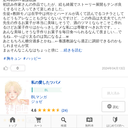
初読み作家さんの作品でしたが、絵も綺麗でストーリー展開もテンポ良
くするりと入ってきて楽しめました。
生徒×教師モノは在学中は何かとハードルが高くて読んでるコチラとして
もどうもアレなことも少なくないんですけど、この作品は大丈夫でした^^
先生の作るお菓子が本当に美味しそうで、酒のツマミならそこそこ作れ
るけどお菓子作りはからっきしダメな私には尊敬すべきお方です。。。
あんな美味しそうな手作りお菓子を毎日食べられるなんて羨ましい…で
もね…やっぱり太るのは気になるよ…w
あともちろん糖分過多とかね…←養護教諭なら適正に調節できるのかも
しれませんが笑
まぉそんなこんなはちょっと傍に
...続きを読む
＃胸キュン
＃ハッピー
0
2024年04月13日
私の愛したツバメ
BL
購入済み
BLマンガ
ジョゼ
読む
4.6
(24)
購入済み
トップ
カート
検索
無料本
はじめての方へ