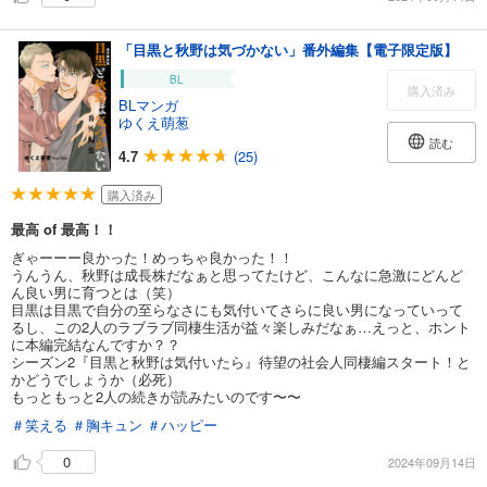
「目黒と秋野は気づかない」番外編集【電子限定版】
BL
購入済み
BLマンガ
ゆくえ萌葱
読む
4.7
(25)
購入済み
最高 of 最高！！
ぎゃーーー良かった！めっちゃ良かった！！
うんうん、秋野は成長株だなぁと思ってたけど、こんなに急激にどんど
ん良い男に育つとは（笑）
目黒は目黒で自分の至らなさにも気付いてさらに良い男になっていって
るし、この2人のラブラブ同棲生活が益々楽しみだなぁ…えっと、ホント
に本編完結なんですか？？
シーズン2『目黒と秋野は気付いたら』待望の社会人同棲編スタート！と
かどうでしょうか（必死）
もっともっと2人の続きが読みたいのです〜〜
＃笑える
＃胸キュン
＃ハッピー
0
2024年09月14日