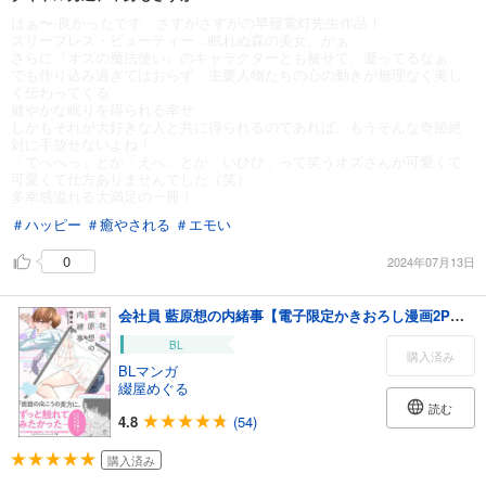
はぁ〜-良かったです、さすがさすがの早寝電灯先生作品！
スリープレス・ビューティー…眠れぬ森の美女、かぁ
さらに『オズの魔法使い』のキャラクターとも被せて、凝ってるなぁ
でも作り込み過ぎてはおらず、主要人物たちの心の動きが無理なく美し
く伝わってくる
健やかな眠りを得られる幸せ
しかもそれが大好きな人と共に得られるのであれば、もうそんな奇跡絶
対に手放せないよね！
「でへへっ」とか「えへ」とか「いひひ」って笑うオズさんが可愛くて
可愛くて仕方ありませんでした（笑）
多幸感溢れる大満足の一冊！
＃ハッピー
＃癒やされる
＃エモい
0
2024年07月13日
会社員 藍原想の内緒事【電子限定かきおろし漫画2P付】＜デジタル版＞
BL
購入済み
BLマンガ
綴屋めぐる
読む
4.8
(54)
購入済み