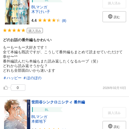
BL
購入済み
BLマンガ
木下けい子
読む
4.4
(8)
購入済み
どのお話の番外編もかわいい
もーもーもー大好きです！
全て本編も既読ですが、こうして番外編もまとめて読ませていただけて
幸せ〜^^
番外編読んだら本編もまた読み返したくなるループ（笑）
どれから読み返そうかな？
どれも全部面白いから迷います
＃ハッピー
＃ほのぼの
0
2026年02月10日
世田谷シンクロニシティ 番外編
BL
購入済み
BLマンガ
本郷地下
読む