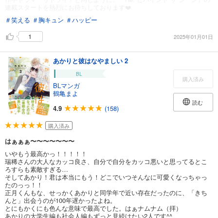
連載スタートを熱烈にお待ちしております❤️
＃笑える
＃胸キュン
＃ハッピー
1
2025年01月01日
あかりと彼はなやましい 2
BL
購入済み
BLマンガ
鶴亀まよ
読む
4.9
(158)
購入済み
はぁぁぁ〜〜〜〜〜〜〜
いやもう最高かっ！！！！！
瑞稀さんの大人なカッコ良さ、自分で自分をカッコ悪いと思ってるとこ
ろすらも素敵すぎる…
そしてあかり！君は本当にもう！どこでいつそんなに可愛くなっちゃっ
たのっっ！！
正月くんもな、せっかくあかりと同学年で近い存在だったのに、「きち
んと」出会うのが100年遅かったよね。
とにもかくにも色んな意味で最高でした。はぁナムナム（拝）
あかりの大学生編も社会人編もずっと見続けたい2人です^^