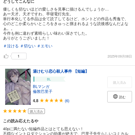
どうしてこんなに
優しくも切ないほどの愛しさを見事に描けるんでしょうか…
あー天才。天才ですわ、早寝電灯先生。
単行本化してる作品は全て読了してるけど、ホントどの作品も秀逸で、
心のどこか柔らかいところをきゅっと掴まれるような読後感なんだよな
ぁ。。
今作も例に違わず素晴らしい味わい深さでした。
ありがとうございました！
＃泣ける
＃切ない
＃エモい
1
2025年09月08日
湯けむり恋心殺人事件 【短編】
BL
購入済み
BLマンガ
倫敦巴里子
読む
4.8
(6)
購入済み
この読み応えたるや
40pに満たない短編作品とはとても思えない！
不穏なイントロダクションの効果が絶大で、巴里子先生らしいコミカル