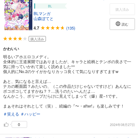
BL
購入済み
BLマンガ
山森ぽてと
読む
4.7
(135)
購入済み
かわいい
明るいアホエロコメディ。
全体的に王道展開ではありましたが、キャラと絵柄とテンポの良さで一
気に持っていかれて楽しく読めました^^
個人的にNo.2のケイがかなりカッコ良くて気になりすぎてますw
あと、気になると言えば…
ナカの断面図？みたいの、（この作品だけじゃないですけど）あんなに
ボコボコしてますかね？？…洗うのたいへんだよ…
なんかこう、ポリープだらけに見えてしまって（爆）星−1です。
まぁそれはそれとして（笑）、続編の『〜・after!』も楽しみです！
＃笑える
＃ハッピー
0
2024年08月27日