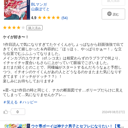
購入済み
BLマンガ
山森ぽてと
読む
4.9
(54)
購入済み
ケイが好き〜！
1作目読んで気になりすぎてたケイくんがしょっぱなから顔面強強で出て
きてくれて嬉しかった＆内容的に「ほぅほぅ、やっぱりかぁー！」な立
ち位置でむふふふってなりました。
メインカプのユウナオ（cf.シコ太）は相変わらずのラブラブで何より、
イチャイチャ度合いもさらに上がっていて眼福でございました。
まだまだ続くとのことで、同棲編がスタートするんだろうなぁと予想し
つつ、イチオシのケイくんがあの人とどうなるのかまたまた気になりす
ぎてます（ドッチがドッチ？？）！
楽しみにお待ちしております♪
※星−1は1作目の時と同じく、ナカの断面図です…ポリープだらけに見え
てしまって…気になりませんかアレ…
＃笑える
＃ハッピー
0
2024年08月27日
ウケ専ボーイは神テク男子とセフレになりたい！【電子限定描き下ろし付き】