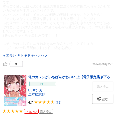
です。
すっごく良い…ほんの少し童話の世界に漂う闇の雰囲気もちらつかせて
いるのがまた丁度よいスパイスで。
スパイスといえば、イェンスの料理の美味しそうなことときたら！
ヴァンじゃなくても胃袋を掴まれてしまうと思いました（笑）
ふたりの生い立ちはそれぞれにとても一口には語りきれないものがある
けれど、どうか2人がお互いの全てを心から受け入れあって、幸せに暮ら
していけますように…
2巻がめちゃくちゃ楽しみです！！！！
…そ、それにしても…うわあぁぁ〜なんということでしょう
こちらつい一昨日配信されたば
...続きを読む
＃エモい
＃ドキドキハラハラ
3
2024年08月25日
俺のカレシがいちばんかわいい 上【電子限定描き下ろし漫画付き】
BL
購入済み
BLマンガ
二本松志野
読む
4.7
(19)
ネタバレ
購入済み