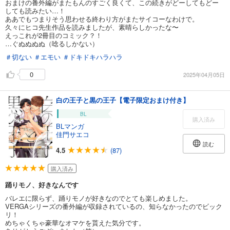
おまけの番外編がまたもんのすごく良くて、この続きがどーしてもどー
しても読みたい…！
ああでもつまりそう思わせる終わり方がまたサイコーなわけで。
久々にヒコ先生作品を読みましたが、素晴らしかったな〜
えっこれが2冊目のコミック？！
…ぐぬぬぬぬ（唸るしかない）
＃切ない
＃エモい
＃ドキドキハラハラ
0
2025年04月05日
白の王子と黒の王子【電子限定おまけ付き】
BL
購入済み
BLマンガ
佳門サエコ
読む
4.5
(87)
購入済み
踊りモノ、好きなんです
バレエに限らず、踊りモノが好きなのでとても楽しめました。
VERGAシリーズの番外編が収録されているの、知らなかったのでビック
リ！
めちゃくちゃ豪華なオマケを貰えた気分です。