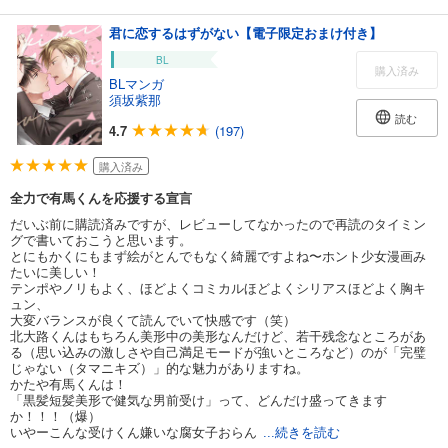
君に恋するはずがない【電子限定おまけ付き】
BL
購入済み
BLマンガ
須坂紫那
読む
4.7
(197)
購入済み
全力で有馬くんを応援する宣言
だいぶ前に購読済みですが、レビューしてなかったので再読のタイミン
グで書いておこうと思います。
とにもかくにもまず絵がとんでもなく綺麗ですよね〜ホント少女漫画み
たいに美しい！
テンポやノリもよく、ほどよくコミカルほどよくシリアスほどよく胸キ
ュン、
大変バランスが良くて読んでいて快感です（笑）
北大路くんはもちろん美形中の美形なんだけど、若干残念なところがあ
る（思い込みの激しさや自己満足モードが強いところなど）のが「完璧
じゃない（タマニキズ）」的な魅力がありますね。
かたや有馬くんは！
「黒髪短髪美形で健気な男前受け」って、どんだけ盛ってきます
か！！！（爆）
いやーこんな受けくん嫌いな腐女子おらん
...続きを読む