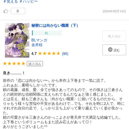
＃笑える
＃ハッピー
0
2024年09月14日
秘密には向かない職業（下）
BL
購入済み
BLマンガ
金井桂
読む
4.7
(95)
購入済み
良き………！
前作の『恋には向かない〜』から本作上下巻まで一気に読了。
ふわぁお…素晴らしかったです。
頼の葛藤、成長、愛、全てが強さあってのもので、その強さは三倉さん
との絶対的な信頼関係に支えられてるんだなぁと強く感じました。
とは言え、頼も三倉さんも〈向かない職業〉に就いてるものだから、そ
りゃもう様々な苦悩や不安があるわけで…でも、それを時に2人で、時に
それぞれ自分の足で、しっかり立ち上がって乗り越えていく姿が良かっ
た。
頼の可愛さが＆三倉さんのかっこよさが青天井で大満足な続編でした。
上下巻というボリュームもまた読み応えがあって◎！
ありがとうございました^^