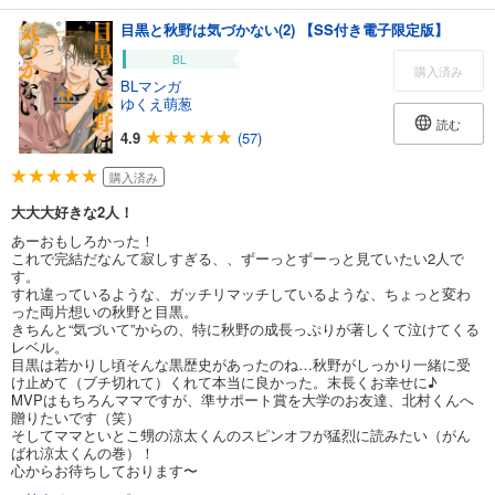
目黒と秋野は気づかない(2) 【SS付き電子限定版】
BL
購入済み
BLマンガ
ゆくえ萌葱
読む
4.9
(57)
購入済み
大大大好きな2人！
あーおもしろかった！
これで完結だなんて寂しすぎる、、ずーっとずーっと見ていたい2人で
す。
すれ違っているような、ガッチリマッチしているような、ちょっと変わ
った両片想いの秋野と目黒。
きちんと“気づいて”からの、特に秋野の成長っぷりが著しくて泣けてくる
レベル。
目黒は若かりし頃そんな黒歴史があったのね…秋野がしっかり一緒に受
け止めて（ブチ切れて）くれて本当に良かった。末長くお幸せに♪
MVPはもちろんママですが、準サポート賞を大学のお友達、北村くんへ
贈りたいです（笑）
そしてママといとこ甥の涼太くんのスピンオフが猛烈に読みたい（がん
ばれ涼太くんの巻）！
心からお待ちしております〜