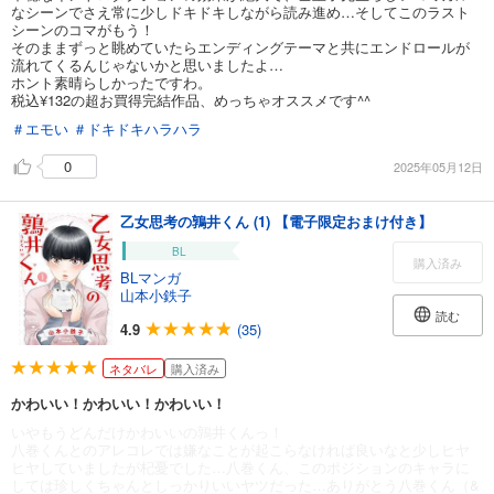
なシーンでさえ常に少しドキドキしながら読み進め…そしてこのラスト
シーンのコマがもう！
そのままずっと眺めていたらエンディングテーマと共にエンドロールが
流れてくるんじゃないかと思いましたよ…
ホント素晴らしかったですわ。
税込¥132の超お買得完結作品、めっちゃオススメです^^
＃エモい
＃ドキドキハラハラ
0
2025年05月12日
乙女思考の鶉井くん (1) 【電子限定おまけ付き】
BL
購入済み
BLマンガ
山本小鉄子
読む
4.9
(35)
ネタバレ
購入済み
かわいい！かわいい！かわいい！
いやもうどんだけかわいいの鶉井くんっ！
八巻くんとのアレコレでは嫌なことが起こらなければ良いなと少しヒヤ
ヒヤしていましたが杞憂でした…八巻くん、このポジションのキャラに
しては珍しくちゃんとしっかりいいヤツだった…ありがとう八巻くん（&