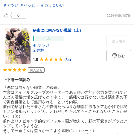
＃アツい
＃ハッピー
＃カッコいい
0
2024年09月07日
秘密には向かない職業（上）
BL
購入済み
BLマンガ
金井桂
読む
4.8
(84)
購入済み
上下巻一気読み
『恋には向かない職業』の続編。
本業はアイドルグループのリーダーである頼が才能と努力を買われてど
んどん活躍の場を広げてゆく中で、一筋縄では行かない鬼才演出家の下
で舞台俳優として起用される…という内容。
前作で結ばれた三倉さんの愛情たっぷりな細部に渡るケアおかげで肌艶
もメンタルもピッカピカ、どれだけ打たれてもへこたれないところが良
い！（笑）
前作よりチビキャラ的なデフォルメ画が増えて、頼の可愛さがグッとア
ップしているような。
そして三倉さんは益々かっこよく素敵に…（ハート）