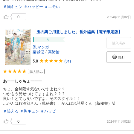
＃胸キュン
＃ハッピー
＃エモい
0
2024年11月02日
「玉の輿ご用意しました」番外編集【電子限定版】
BL
購入済み
BLマンガ
栗城偲
/
高緒拾
読む
5.0
(31)
購入済み
あーーしゃちょーーー
ちょ、全然隠す気ないですよね？？
つかもう見せつけてますよね？？？
良い！とても良いですよ、そのスタイル！！
…がんばれ酒匂さん（現秘書）、がんばれ諸星くん（新秘書）笑
＃笑える
＃胸キュン
＃ハッピー
0
2024年11月02日