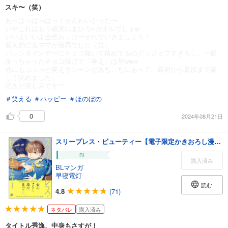
スキ〜（笑）
あっはっはっはっ！かんわいかった〜
いやこれはもう確実にまひろ×カオルでしょw
いいよいいよ全然おっけーそれでいきましょう！
個人的に鬼ママが最高でした（笑）
バレンタインデーにチョコ撒いて鎮めてるのグッジョブすぎるし、一個
余っちゃったチョコ投げて「争え」は草www
他にもぶふっと笑えるシーンがあちこちにあって、最初から最後まで楽
しく読めました。
続きが楽しみです^^
＃笑える
＃ハッピー
＃ほのぼの
0
2024年08月21日
スリープレス・ビューティー【電子限定かきおろし漫画5P付】＜デジタル版＞
BL
購入済み
BLマンガ
早寝電灯
読む
4.8
(71)
ネタバレ
購入済み
タイトル秀逸、中身もさすが！