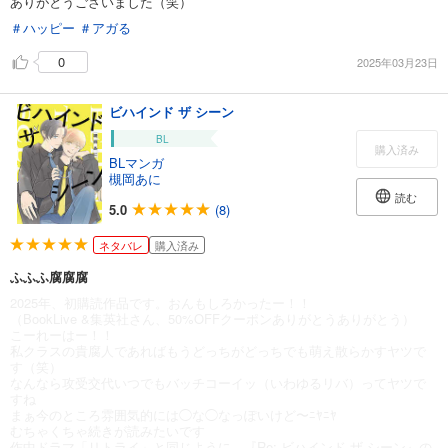
ありがとうございました（笑）
＃ハッピー
＃アガる
0
2025年03月23日
ビハインド ザ シーン
BL
購入済み
BLマンガ
槻岡あに
読む
5.0
(8)
ネタバレ
購入済み
ふふふ腐腐腐
2025年、初購読作品です。おんもしろかったー！！
（BookLive &集英社さん、50%OFFクーポンありがとうありがとう）
こーれーはー！！
私クラスの貴腐人であればもうどっちがどっちでも萌え散らかすヤツで
す（笑）
なんなら攻受交代いつでもバッチコーイッ（いわゆるリバ）ってヤツで
すね
まぁ今のところ雰囲気的には◯な◯なっぽいけど〜ﾆﾔﾆﾔ
むちゃくちゃ続きが読みたいです
作中ドラマ「リトライ」と同じように、『Re: ビハインド ザ シーン』の