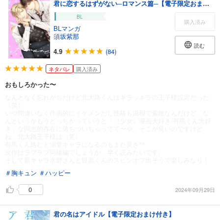
君に恋するはずがない─ロマンス篇─【電子限定おまけ付き】
BL
購入済み
BLマンガ
須坂紫那
読む
4.9
(84)
ネタバレ
購入済み
おもしろかった〜
なんとなく忘れがちだけど北大路くんはキラッキラの王子様設定だった
（笑）
いや間違いなく作画的にイケメンだし性格も温和で素敵なんだけど、な
んというかもうどっちかっていうと「（少女）漫画大好き/有馬くん大好
き」な同志的存在に落ちついちゃってて〜や、そこが良いのですけど
ね、北大路王子様は（笑）
有馬くん絡むと溺愛キャラになるのもまた良き^^
次作はラブラブ同棲編でしょうか、早く読みたいです。
そして新キャラ水野さんと目黒くんのスピンオフ出そうで楽しみなり！
＃胸キュン
＃ハッピー
0
2024年09月29日
君の名はアイドル【電子限定おまけ付き】