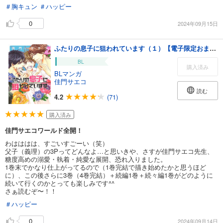
＃胸キュン
＃ハッピー
0
2024年09月15日
ふたりの息子に狙われています（１）【電子限定おまけ付き】
BL
購入済み
BLマンガ
佳門サエコ
読む
4.2
(71)
購入済み
佳門サエコワールド全開！
わはははは、すごいすごーい（笑）
父子（義理）の3Pってどんなよ…と思いきや、さすが佳門サエコ先生、
糖度高めの溺愛・執着・純愛な展開、恐れ入りました。
1巻末でかなり仕上がってるので（1巻完結で描き始めたかと思うほど
に）、この後さらに3巻（4巻完結）＋続編1巻＋続々編1巻がどのように
続いて行くのかとっても楽しみです^^
さぁ読むぞ〜！！
＃ハッピー
0
2024年09月14日