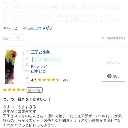
妹ちゃん）
そして最高にいいヤツなのは間違いないけど、意外と弱気で奥手だった
さとくん…江永ぁ！
ホントのろまだったけど（笑）、ちゃんと勇気出せて良かったね〜
鶉井くんの心のこもったお手紙、いつか全部読ませてもらえますように^^
＃ハッピー
＃ほのぼの
＃萌え
0
2025年04月19日
王子と小鳥
BL
購入済み
BLマンガ
山中ヒコ
読む
4.5
(91)
購入済み
つ、つ、続きをください…！
うまい、うますぎる。
さすがヒコ先生です！
王子とスズキのなんとなく流れで始まった主従関係が、いつのまにか気
持ちのしっかり繋がった関係となり間違えようのない愛情が育まれてい
くのがぐぐっと伝わってきます。