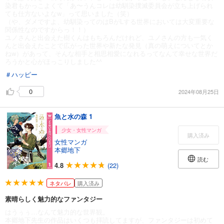
染君もかっこよくて「あ〜うんコレは幼馴染撲滅委員会が立ち上げられ
ても仕方ないよなw」って思いました（笑）
（や、ダメですよ、幼馴染ってのはBがLする世界においては大変重要な
関係性なのですからっ！！）
ユノさんと出会えた樹くんはもちろんだけれど、ユノさんの方も一気く
んと出会えたことで広がった世界や新たな発見（真の萌えについてとか
ねw）があって、そんな相手と相思相愛になれるってなんて幸せな世界だ
ろうかと心がほっこりしました^^
＃ハッピー
0
2024年08月25日
魚と水の森 1
少女・女性マンガ
購入済み
女性マンガ
本郷地下
読む
4.8
(22)
ネタバレ
購入済み
素晴らしく魅力的なファンタジー
はうぅぅ…なんて魅力的な世界観。
本郷地下先生の作品はいくつも拝読してますが、ファンタジーは初めて