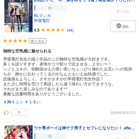
BL
購入済み
BLマンガ
早寝電灯
読む
4.5
(44)
購入済み
独特な空気感に魅せられる
早寝電灯先生の描く作品のこの独特な空気感が大好きです。
多くを語りすぎず、表情やコマ割りで読ませる…エモい〜！
シノとユキの、幼馴染ゆえの長い長いちょっぴり拗れたお互いへの気持
ちが、静かに伝わってくるのがなんともいえぬ快感でした。
読後感もよろしく、さすがさすがの早寝電灯先生作品！
また少し時間を空けて再読したら違う味わい方ができそうな。
それがまた楽しみなのであります^^
素敵な読書時間をありがとうございました。
＃胸キュン
＃エモい
1
2024年08月27日
ウケ専ボーイは神テク男子とセフレになりたい！ after！【電子限定描き下ろし付き】
BL