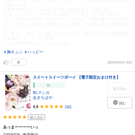
完成してます。
秋葉東子先生ならではの楽しく明るく軽妙なセリフの言い回し、
かわいいとかっこいいがちゃんと両立しているキャラクターたち、
スピン元の主人公富永くんもそうでしたけれど、本作の蒼井くん＆東く
んもツンデレと謎めいた無表情という王道キャラながらまた大変魅力的
でした。
特に東くん、蒼井くんの扱いが上手すぎて、お料理も上手で、動物全般
に愛情深くて、すっごく素敵…✨
そりゃ鉄壁の蒼井くんも
...続きを読む
＃胸キュン
＃ハッピー
0
2024年04月15日
スイートスイーツボーイ 【電子限定おまけ付き】
BL
購入済み
BLマンガ
あきちはや
読む
4.9
(32)
購入済み
あっまーーーーいっ
定時制DK×養護教諭