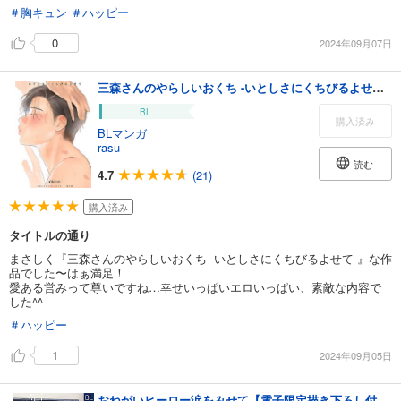
＃胸キュン
＃ハッピー
0
2024年09月07日
三森さんのやらしいおくち -いとしさにくちびるよせて- 【商業未発表作品】
BL
購入済み
BLマンガ
rasu
読む
4.7
(21)
購入済み
タイトルの通り
まさしく『三森さんのやらしいおくち -いとしさにくちびるよせて-』な作
品でした〜はぁ満足！
愛ある営みって尊いですね…幸せいっぱいエロいっぱい、素敵な内容で
した^^
＃ハッピー
1
2024年09月05日
おねがいヒーロー涙をみせて【電子限定描き下ろし付き】