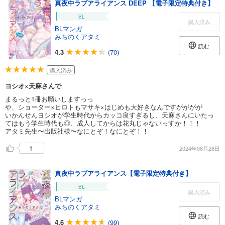
真夜中ラブアライアンス DEEP 【電子限定特典付き】
BL
購入済み
BLマンガ
みちのくアタミ
読む
4.3
(70)
購入済み
ヨシオ×天麻さんで
まるっと1冊お願いしますっっ
や、ショーター×ヒロトもマサキ×はじめも大好きなんですがががが
いかんせんヨシオが学生時代からカッコ良すぎるし、天麻さんにいたっ
てはもう学生時代も◎、成人してからは花丸じゃないっすか！！！
アタミ先生〜出版社様〜なにとぞ！なにとぞ！！
1
2024年08月26日
真夜中ラブアライアンス【電子限定特典付き】
BL
購入済み
BLマンガ
みちのくアタミ
読む
4.6
(99)