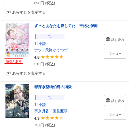
693円 (税込)
あらすじを表示する
ずっとあなたを愛してた 王妃と侯爵
TL
試し読み
TL小説
ナツ
/
天路ゆうつづ
フォロー
4.8
値引きあり
515円 (税込)
あらすじを表示する
罪深き堅物伯爵の渇愛
TL
試し読み
TL小説
宇奈月香
/
園見亜季
フォロー
4.3
737円 (税込)