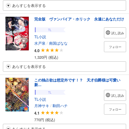
あらすじを表示する
完全版 ヴァンパイア・ホリック 永遠にあなただけ
TL
試し読み
TL小説
水戸泉
/
南国ばなな
フォロー
4.0
1,320円 (税込)
あらすじを表示する
この独占欲は想定外です！？ 天才伯爵様は可愛い
新...
TL
試し読み
TL小説
月神サキ
/
駒田ハチ
フォロー
4.1
770円 (税込)
あらすじを表示する