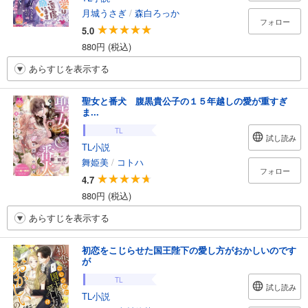
月城うさぎ
/
森白ろっか
フォロー
5.0
880円 (税込)
あらすじを表示する
聖女と番犬 腹黒貴公子の１５年越しの愛が重すぎ
ま...
TL
試し読み
TL小説
舞姫美
/
コトハ
フォロー
4.7
880円 (税込)
あらすじを表示する
初恋をこじらせた国王陛下の愛し方がおかしいのです
が
TL
試し読み
TL小説