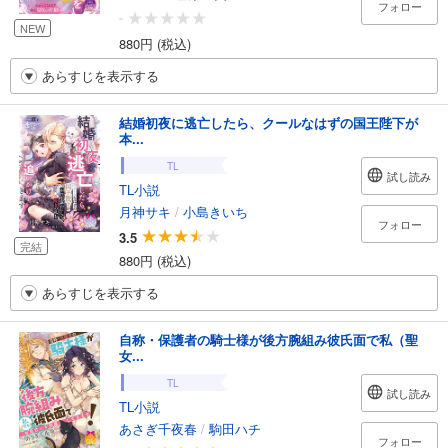
フォロー
-
NEW
880円 (税込)
あらすじを表示する
結婚初夜に逃亡したら、クールなはずの国王陛下が
本...
TL
試し読み
TL小説
月神サキ
/
小島きいち
フォロー
3.5
完結
880円 (税込)
あらすじを表示する
自称・保護者の騎士様が後方腕組み彼氏面で私（聖
女...
TL
試し読み
TL小説
あさぎ千夜春
/
駒田ハチ
フォロー