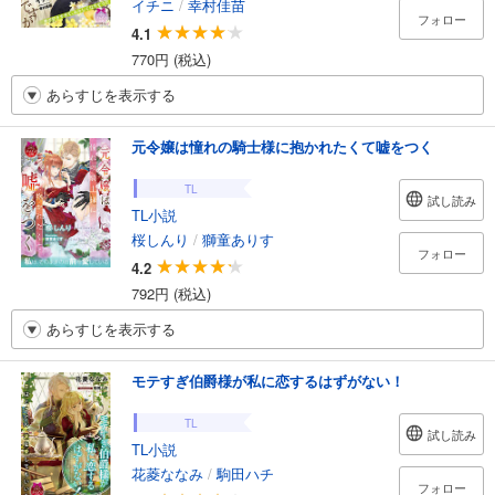
イチニ
/
幸村佳苗
フォロー
4.1
770円 (税込)
あらすじを表示する
元令嬢は憧れの騎士様に抱かれたくて嘘をつく
TL
試し読み
TL小説
桜しんり
/
獅童ありす
フォロー
4.2
792円 (税込)
あらすじを表示する
モテすぎ伯爵様が私に恋するはずがない！
TL
試し読み
TL小説
花菱ななみ
/
駒田ハチ
フォロー