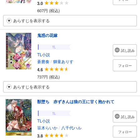
3.0
607円 (税込)
あらすじを表示する
鬼惑の花嫁
TL
試し読み
TL小説
蒼磨奏
/
獅童ありす
フォロー
4.6
737円 (税込)
あらすじを表示する
獣堕ち 赤ずきんは狼の王に甘く抱かれて
TL
試し読み
TL小説
笹木らいか
/
八千代ハル
フォロー
3.8