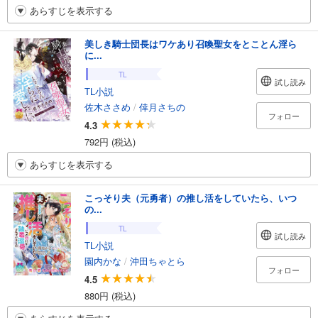
あらすじを表示する
美しき騎士団長はワケあり召喚聖女をとことん淫ら
に...
TL
試し読み
TL小説
佐木ささめ
/
倖月さちの
フォロー
4.3
792円 (税込)
あらすじを表示する
こっそり夫（元勇者）の推し活をしていたら、いつ
の...
TL
試し読み
TL小説
園内かな
/
沖田ちゃとら
フォロー
4.5
880円 (税込)