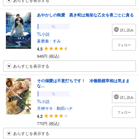
あらすじを表示する
あやかしの執愛 黒き蛇は無垢な乙女を夜ごとに貪る
TL
試し読み
TL小説
蒼磨奏
/
すみ
フォロー
4.5
946円 (税込)
あらすじを表示する
その溺愛は不意打ちです！ 冷徹眼鏡宰相は気まま
な...
TL
試し読み
TL小説
月神サキ
/
駒田ハチ
フォロー
4.2
770円 (税込)
あらすじを表示する