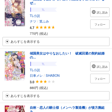
ぜ...
TL
試し読み
TL小説
ナツ
/
篁ふみ
フォロー
4.7
770円 (税込)
あらすじを表示する
傾国美女はやりなおしたい！ 破滅回避の契約結婚
の...
TL
試し読み
TL小説
日車メレ
/
SHABON
フォロー
3.0
880円 (税込)
あらすじを表示する
自称・恋人の騎士様（メンヘラ製造機）が後方腕組
み...