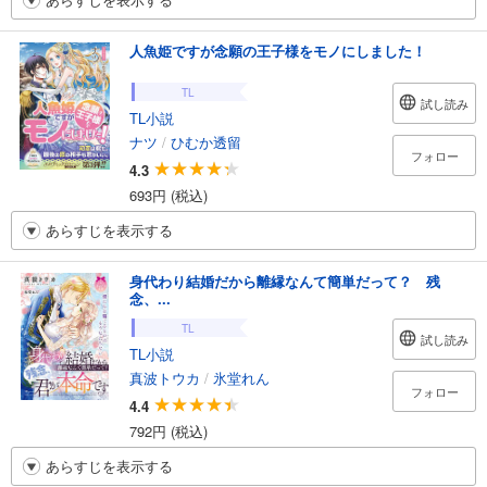
人魚姫ですが念願の王子様をモノにしました！
TL
試し読み
TL小説
ナツ
/
ひむか透留
フォロー
4.3
693円 (税込)
あらすじを表示する
身代わり結婚だから離縁なんて簡単だって？ 残
念、...
TL
試し読み
TL小説
真波トウカ
/
氷堂れん
フォロー
4.4
792円 (税込)
あらすじを表示する