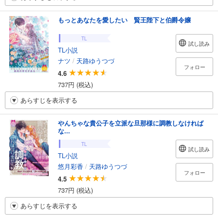
もっとあなたを愛したい 賢王陛下と伯爵令嬢
TL
試し読み
TL小説
ナツ
/
天路ゆうつづ
フォロー
4.6
737円 (税込)
あらすじを表示する
やんちゃな貴公子を立派な旦那様に調教しなければ
な...
TL
試し読み
TL小説
悠月彩香
/
天路ゆうつづ
フォロー
4.5
737円 (税込)
あらすじを表示する