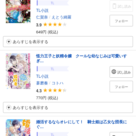
TL
試し読み
TL小説
仁賀奈
/
えとう綺羅
フォロー
3.9
649円 (税込)
あらすじを表示する
怪力王子と妖精令嬢 クールな幼なじみは可愛いす
ぎ...
TL
試し読み
TL小説
蒼磨奏
/
コトハ
フォロー
4.3
770円 (税込)
あらすじを表示する
婚活するならオレにして！ 騎士姫は乙女な団長に
ぐ...
TL