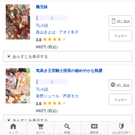
義兄妹
TL
試し読み
TL小説
真山きよは
/
アオイ冬子
フォロー
3.8
682円 (税込)
あらすじを表示する
気高き王宮騎士団長の秘めやかな執愛
TL
試し読み
TL小説
泉野ジュール
/
芦原モカ
フォロー
3.8
682円 (税込)
あらすじを表示する
トップ
カート
検索
無料本
はじめての方へ
朝から晩まで麗しの騎士が求めてきます！ 女王さ