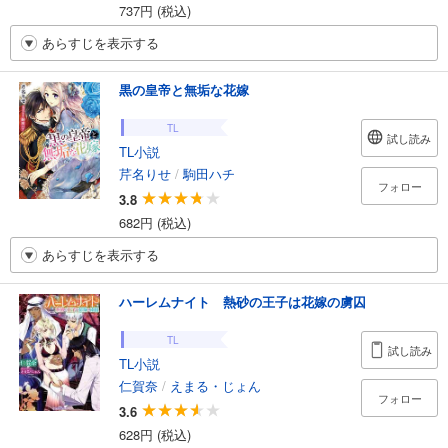
737円 (税込)
あらすじを表示する
黒の皇帝と無垢な花嫁
TL
試し読み
TL小説
芹名りせ
/
駒田ハチ
フォロー
3.8
682円 (税込)
あらすじを表示する
ハーレムナイト 熱砂の王子は花嫁の虜囚
TL
試し読み
TL小説
仁賀奈
/
えまる・じょん
フォロー
3.6
628円 (税込)