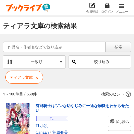
会員登録
ログイン
メニュー
ティアラ文庫の検索結果
検索
一致順
絞り込み
×
ティアラ文庫
1～100件目
/
560件
検索のヒント
有能騎士はツンな幼なじみに一途な溺愛をわからせた
い
TL
試し読み
TL小説
Canaan
/
笹原亜美