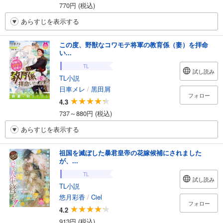
770円 (税込)
あらすじを表示する
この度、野獣なコワモテ将軍の教育係（妻）を拝命
い...
TL
試し読み
TL小説
日車メレ
/
黒田屑
フォロー
4.3
737～880円 (税込)
あらすじを表示する
祖国を滅ぼした暴君皇帝の花嫁候補にされました
が、...
TL
試し読み
TL小説
悠月彩香
/
Ciel
フォロー
4.2
913円 (税込)