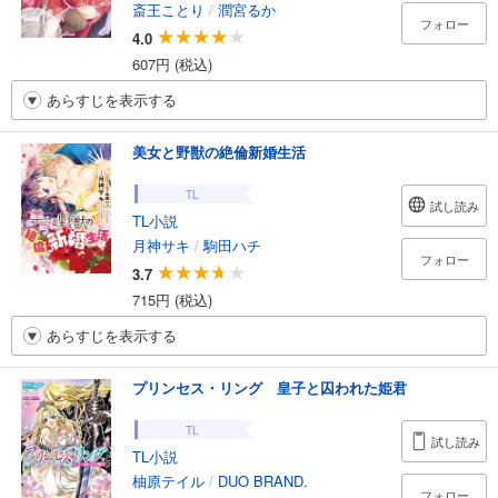
斎王ことり
/
潤宮るか
フォロー
4.0
607円 (税込)
あらすじを表示する
美女と野獣の絶倫新婚生活
TL
試し読み
TL小説
月神サキ
/
駒田ハチ
フォロー
3.7
715円 (税込)
あらすじを表示する
プリンセス・リング 皇子と囚われた姫君
TL
試し読み
TL小説
柚原テイル
/
DUO BRAND.
フォロー