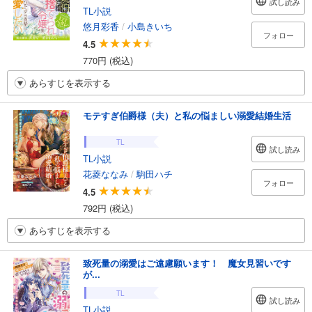
試し読み
TL小説
悠月彩香
/
小島きいち
フォロー
4.5
770円 (税込)
あらすじを表示する
モテすぎ伯爵様（夫）と私の悩ましい溺愛結婚生活
TL
試し読み
TL小説
花菱ななみ
/
駒田ハチ
フォロー
4.5
792円 (税込)
あらすじを表示する
致死量の溺愛はご遠慮願います！ 魔女見習いです
が...
TL
試し読み
TL小説