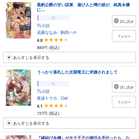
黒豹公爵の甘い誤算 遊び人と噂の彼が、純真令嬢
に...
TL
試し読み
TL小説
花菱ななみ
/
駒田ハチ
フォロー
4.0
880円 (税込)
あらすじを表示する
うっかり落札した次期竜王に求婚されまして
TL
試し読み
TL小説
真波トウカ
/
Ciel
フォロー
4.1
737円 (税込)
あらすじを表示する
『縁結び令嬢』がモテ王子の婚活を手伝ったら、な