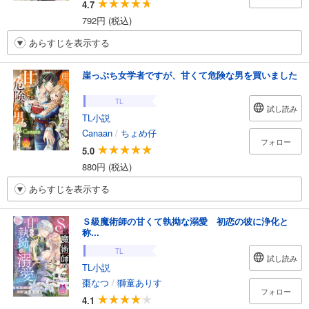
4.7
792円 (税込)
あらすじを表示する
崖っぷち女学者ですが、甘くて危険な男を買いました
TL
試し読み
TL小説
Canaan
/
ちょめ仔
フォロー
5.0
880円 (税込)
あらすじを表示する
Ｓ級魔術師の甘くて執拗な溺愛 初恋の彼に浄化と
称...
TL
試し読み
TL小説
棗なつ
/
獅童ありす
フォロー
4.1