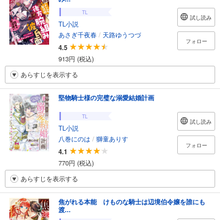
TL
試し読み
TL小説
あさぎ千夜春
/
天路ゆうつづ
フォロー
4.5
913円 (税込)
あらすじを表示する
堅物騎士様の完璧な溺愛結婚計画
TL
試し読み
TL小説
八巻にのは
/
獅童ありす
フォロー
4.1
770円 (税込)
あらすじを表示する
焦がれる本能 けものな騎士は辺境伯令嬢を誰にも
渡...