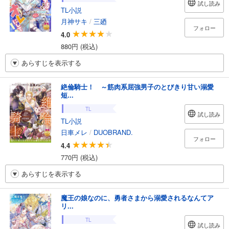
試し読み
TL小説
月神サキ
/
三廼
フォロー
4.0
880円 (税込)
あらすじを表示する
絶倫騎士！ ～筋肉系屈強男子のとびきり甘い溺愛
短...
TL
試し読み
TL小説
日車メレ
/
DUOBRAND.
フォロー
4.4
770円 (税込)
あらすじを表示する
魔王の娘なのに、勇者さまから溺愛されるなんてア
リ...
TL
試し読み