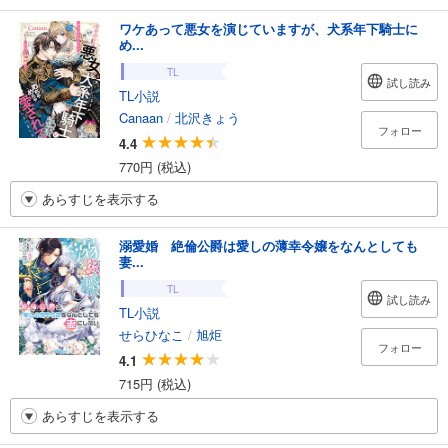
ワケあって悪女を演じていますが、犬系年下騎士に
め...
TL
試し読み
TL小説
Canaan
/
北沢きょう
フォロー
4.4
770円 (税込)
あらすじを表示する
溺愛婚 絶倫公爵は愛しの薄幸令嬢をなんとしても
妻...
TL
試し読み
TL小説
せらひなこ
/
旭炬
フォロー
4.1
715円 (税込)
あらすじを表示する