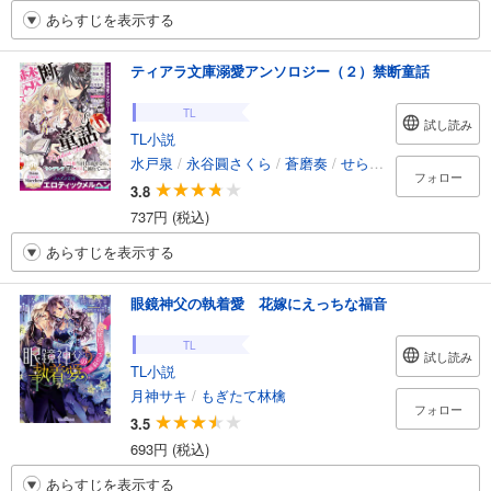
あらすじを表示する
ティアラ文庫溺愛アンソロジー（２）禁断童話
TL
試し読み
TL小説
水戸泉
/
永谷圓さくら
/
蒼磨奏
/
せらひなこ
/
悠月彩香
フォロー
3.8
737円 (税込)
あらすじを表示する
眼鏡神父の執着愛 花嫁にえっちな福音
TL
試し読み
TL小説
月神サキ
/
もぎたて林檎
フォロー
3.5
693円 (税込)
あらすじを表示する