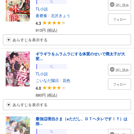
TL
試し読み
TL小説
蒼磨奏
/
北沢きょう
フォロー
4.3
913円 (税込)
あらすじを表示する
ギラギラをムラムラにする体質のせいで廃太子が大
変...
TL
試し読み
TL小説
こいなだ陽日
/
花色
フォロー
4.0
880円 (税込)
あらすじを表示する
最強辺境伯さま（※ただし、ＤＴヘタレです！？）は
捨...
TL