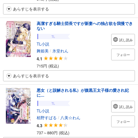
あらすじを表示する
高潔すぎる騎士団長ですが新妻への独占欲を我慢でき
ない
TL
試し読み
TL小説
舞姫美
/
氷堂れん
フォロー
4.1
715円 (税込)
あらすじを表示する
悪女（と誤解される私）が腹黒王太子様の愛され妃
に...
TL
試し読み
TL小説
栢野すばる
/
八美☆わん
フォロー
4.3
737～880円 (税込)