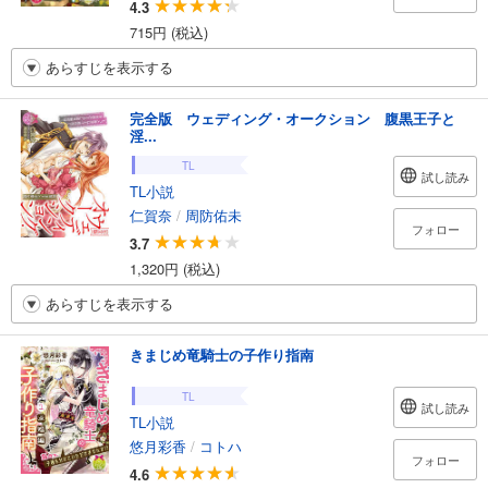
4.3
715円 (税込)
あらすじを表示する
完全版 ウェディング・オークション 腹黒王子と
淫...
TL
試し読み
TL小説
仁賀奈
/
周防佑未
フォロー
3.7
1,320円 (税込)
あらすじを表示する
きまじめ竜騎士の子作り指南
TL
試し読み
TL小説
悠月彩香
/
コトハ
フォロー
4.6