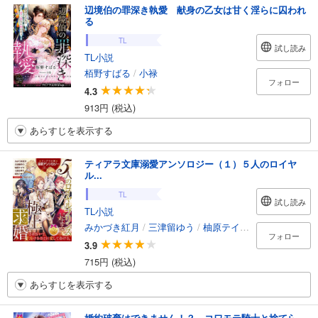
辺境伯の罪深き執愛 献身の乙女は甘く淫らに囚われ
る
TL
試し読み
TL小説
栢野すばる
/
小禄
フォロー
4.3
913円 (税込)
あらすじを表示する
ティアラ文庫溺愛アンソロジー（１）５人のロイヤ
ル...
TL
試し読み
TL小説
みかづき紅月
/
三津留ゆう
/
柚原テイル
/
七福さゆり
/
フォロー
3.9
715円 (税込)
あらすじを表示する
婚約破棄はできません！？ コワモテ騎士と捨てら