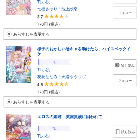
TL小説
七福さゆり
/
池上紗京
フォロー
3.7
770円 (税込)
あらすじを表示する
様子のおかしい陰キャを助けたら、ハイスペックイ
ケ...
TL
試し読み
TL小説
花菱ななみ
/
天路ゆうつづ
フォロー
4.5
770円 (税込)
あらすじを表示する
エロスの姫君 英国貴族に囚われて
TL
試し読み
TL小説