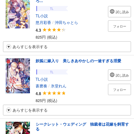
ろ...
TL
試し読み
TL小説
悠月彩香
/
沖田ちゃとら
フォロー
4.3
825円 (税込)
あらすじを表示する
妖狐に嫁入り 美しきあやかしの一途すぎる淫愛
TL
試し読み
TL小説
蒼磨奏
/
氷堂れん
フォロー
4.8
825円 (税込)
あらすじを表示する
シークレット・ウェディング 独裁者は花嫁を飼育す
る