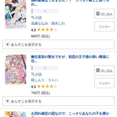
れ...
TL
試し読み
TL小説
花菱ななみ
/
清水しの
フォロー
4.0
880円 (税込)
あらすじを表示する
解任直前の聖女ですが、初恋の王子様の添い寝係に
任...
TL
試し読み
TL小説
桜しんり
/
コトハ
フォロー
4.3
792円 (税込)
あらすじを表示する
お別れ確定の恋なので、こっそりあなたの子を授か