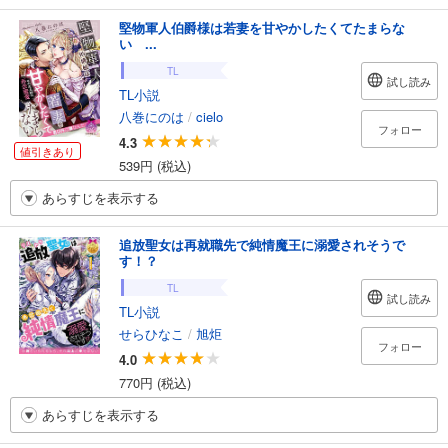
堅物軍人伯爵様は若妻を甘やかしたくてたまらな
い ...
TL
試し読み
TL小説
八巻にのは
/
cielo
フォロー
4.3
値引きあり
539円 (税込)
あらすじを表示する
追放聖女は再就職先で純情魔王に溺愛されそうで
す！？
TL
試し読み
TL小説
せらひなこ
/
旭炬
フォロー
4.0
770円 (税込)
あらすじを表示する