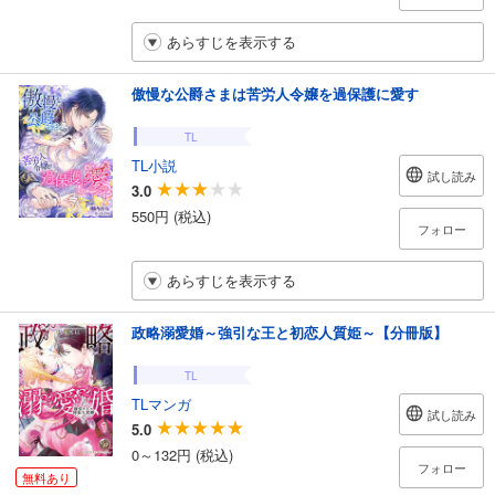
あらすじを表示する
傲慢な公爵さまは苦労人令嬢を過保護に愛す
TL
TL小説
試し読み
3.0
550円 (税込)
フォロー
あらすじを表示する
政略溺愛婚～強引な王と初恋人質姫～【分冊版】
TL
TLマンガ
試し読み
5.0
0～132円 (税込)
フォロー
無料あり