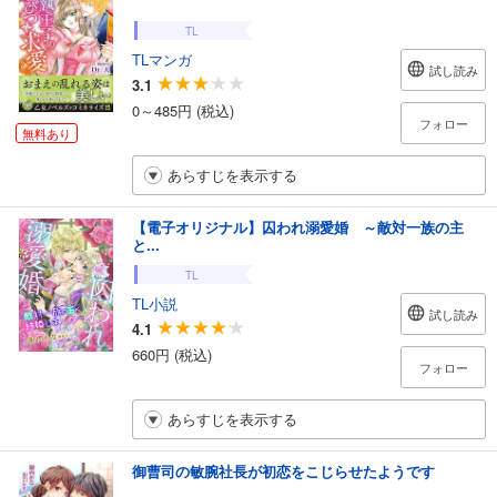
TL
TLマンガ
試し読み
3.1
0～485円 (税込)
フォロー
無料あり
あらすじを表示する
【電子オリジナル】囚われ溺愛婚 ～敵対一族の主
と...
TL
TL小説
試し読み
4.1
660円 (税込)
フォロー
あらすじを表示する
御曹司の敏腕社長が初恋をこじらせたようです