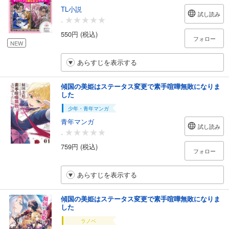
TL小説
試し読み
-
550円 (税込)
フォロー
NEW
あらすじを表示する
傾国の美姫はステータス変更で素手喧嘩無敗になりま
した
少年・青年マンガ
青年マンガ
試し読み
-
759円 (税込)
フォロー
あらすじを表示する
傾国の美姫はステータス変更で素手喧嘩無敗になりま
した
ラノベ