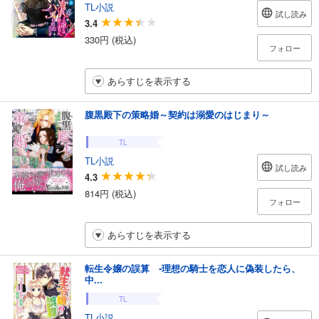
TL小説
試し読み
3.4
330円 (税込)
フォロー
あらすじを表示する
腹黒殿下の策略婚～契約は溺愛のはじまり～
TL
TL小説
試し読み
4.3
814円 (税込)
フォロー
あらすじを表示する
転生令嬢の誤算 ‐理想の騎士を恋人に偽装したら、
中...
TL
TL小説