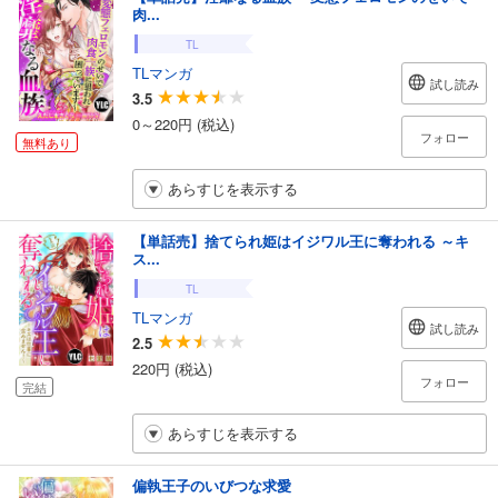
肉...
TL
TLマンガ
試し読み
3.5
0～220円 (税込)
フォロー
無料あり
あらすじを表示する
【単話売】捨てられ姫はイジワル王に奪われる ～キ
ス...
TL
TLマンガ
試し読み
2.5
220円 (税込)
フォロー
完結
あらすじを表示する
偏執王子のいびつな求愛