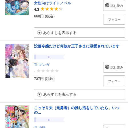
女性向けライトノベル
試し読み
4.3
660円 (税込)
フォロー
あらすじを表示する
没落令嬢だけど何故か王子さまに溺愛されています
TL
TLマンガ
試し読み
-
737円 (税込)
フォロー
あらすじを表示する
こっそり夫（元勇者）の推し活をしていたら、いつ
の...
TL
TL小説