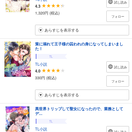
試し読み
4.3
1,320円 (税込)
フォロー
あらすじを表示する
策に溺れて王子様の囚われの身になってしまいまし
た！
TL
TL小説
試し読み
4.0
330円 (税込)
フォロー
あらすじを表示する
異世界トリップして聖女になったので、業務として
デ...
TL
TL小説
試し読み