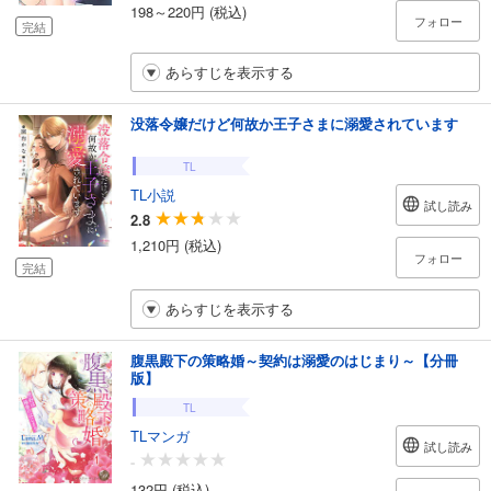
198～220円 (税込)
フォロー
完結
あらすじを表示する
没落令嬢だけど何故か王子さまに溺愛されています
TL
TL小説
試し読み
2.8
1,210円 (税込)
フォロー
完結
あらすじを表示する
腹黒殿下の策略婚～契約は溺愛のはじまり～【分冊
版】
TL
TLマンガ
試し読み
-
132円 (税込)