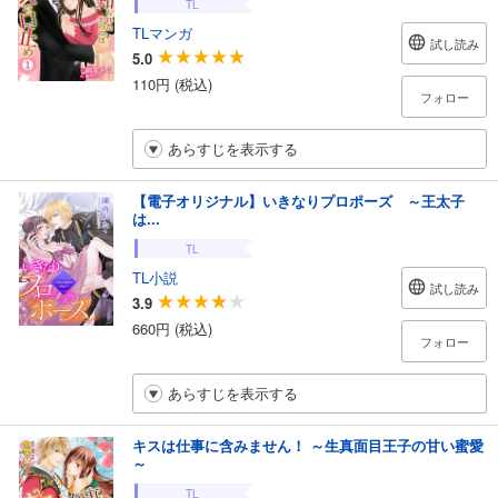
TL
TLマンガ
試し読み
5.0
110円 (税込)
フォロー
あらすじを表示する
【電子オリジナル】いきなりプロポーズ ～王太子
は...
TL
TL小説
試し読み
3.9
660円 (税込)
フォロー
あらすじを表示する
キスは仕事に含みません！ ～生真面目王子の甘い蜜愛
～
TL