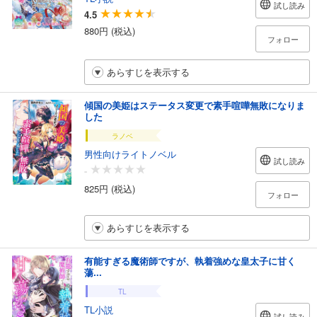
試し読み
4.5
880円 (税込)
フォロー
あらすじを表示する
傾国の美姫はステータス変更で素手喧嘩無敗になりま
した
ラノベ
男性向けライトノベル
試し読み
-
825円 (税込)
フォロー
あらすじを表示する
有能すぎる魔術師ですが、執着強めな皇太子に甘く
蕩...
TL
TL小説
試し読み