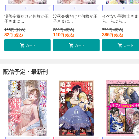
TL
TL
TL
没落令嬢だけど何故か王
没落令嬢だけど何故か王
イケない聖騎士さま
子さまに...
子さまに...
ら、らぶら...
165円 (税込)
220円 (税込)
770円 (税込)
82
110
385
円 (税込)
円 (税込)
円 (税込)
カート
カート
カート
配信予定・最新刊