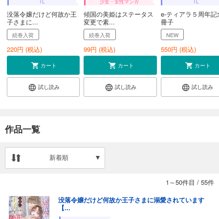
TL
少女・女性マンガ
TL
没落令嬢だけど何故か王
傾国の美姫はステータス
e-ティアラ５周年記
子さまに...
変更で素...
冊子
続巻入荷
続巻入荷
NEW
220
円 (税込)
99
円 (税込)
550
円 (税込)
カート
カート
カート
試し読み
試し読み
試し読み
作品一覧
新着順
1～50件目
/
55件
没落令嬢だけど何故か王子さまに溺愛されています
【...