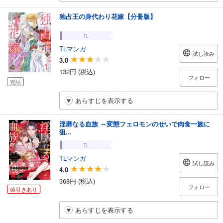
独占王の身代わり花嫁【分冊版】
TL
TLマンガ
試し読み
3.0
132円 (税込)
フォロー
完結
あらすじを表示する
淫靡なる血族 ～変態フェロモンのせいで肉食一族に
狙...
TL
TLマンガ
試し読み
4.0
368円 (税込)
フォロー
値引きあり
あらすじを表示する