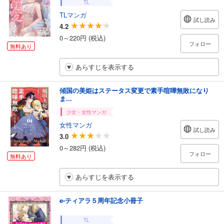
TL
TLマンガ
試し読み
4.2
0～220円 (税込)
フォロー
無料あり
あらすじを表示する
傾国の美姫はステータス変更で素手喧嘩無敗になり
ま...
少女・女性マンガ
女性マンガ
試し読み
3.0
0～282円 (税込)
フォロー
無料あり
あらすじを表示する
e-ティアラ５周年記念小冊子
TL