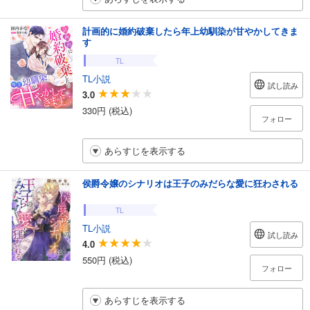
計画的に婚約破棄したら年上幼馴染が甘やかしてきま
す
TL
TL小説
試し読み
3.0
330円 (税込)
フォロー
あらすじを表示する
侯爵令嬢のシナリオは王子のみだらな愛に狂わされる
TL
TL小説
試し読み
4.0
550円 (税込)
フォロー
あらすじを表示する