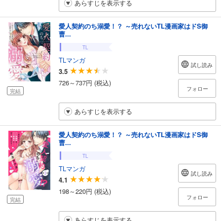
あらすじを表示する
愛人契約のち溺愛！？ ～売れないTL漫画家はドS御
曹...
TL
TLマンガ
試し読み
3.5
726～737円 (税込)
フォロー
完結
あらすじを表示する
愛人契約のち溺愛！？ ～売れないTL漫画家はドS御
曹...
TL
TLマンガ
試し読み
4.1
198～220円 (税込)
フォロー
完結
あらすじを表示する