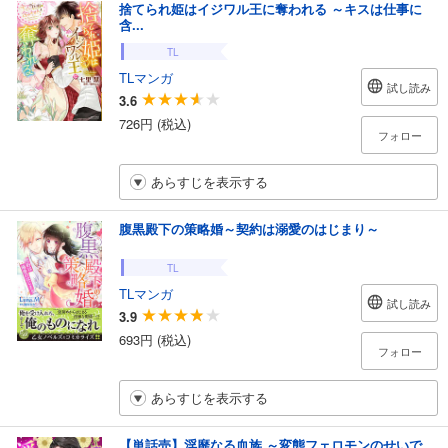
捨てられ姫はイジワル王に奪われる ～キスは仕事に
含...
TL
TLマンガ
試し読み
3.6
726円 (税込)
フォロー
あらすじを表示する
腹黒殿下の策略婚～契約は溺愛のはじまり～
TL
TLマンガ
試し読み
3.9
693円 (税込)
フォロー
あらすじを表示する
【単話売】淫靡なる血族 ～変態フェロモンのせいで