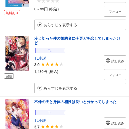
-
0～33円 (税込)
フォロー
無料あり
あらすじを表示する
冷え切った仲の婚約者に今更ガチ恋してしまったけ
ど...
TL
TL小説
試し読み
3.9
1,430円 (税込)
フォロー
完結
あらすじを表示する
不仲の夫と身体の相性は良いと分かってしまった
TL
TL小説
試し読み
3.7