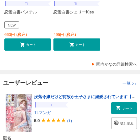
TL
TL
恋愛白書パステル
恋愛白書シェリーKiss
NEW
660
円 (税込)
495
円 (税込)
カート
カート
園内かなの詳細検索へ
ユーザーレビュー
一覧
>>
没落令嬢だけど何故か王子さまに溺愛されています【単話売】 2話
TL
カート
TLマンガ
5.0
(1)
試し読み
匿名