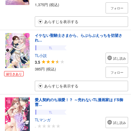
1,375円 (税込)
フォロー
あらすじを表示する
イケない聖騎士さまから、らぶらぶえっちを切望さ
れ...
TL
TL小説
試し読み
3.5
385円 (税込)
フォロー
値引きあり
あらすじを表示する
愛人契約のち溺愛！？ ～売れないTL漫画家はドS御
曹...
TL
TLマンガ
試し読み
-