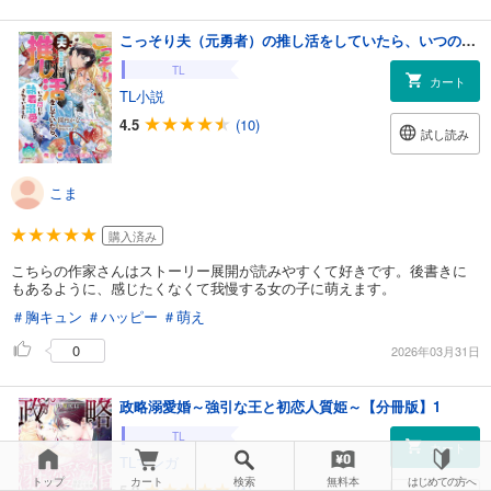
こっそり夫（元勇者）の推し活をしていたら、いつの間にか執着溺愛されていました
TL
カート
TL小説
4.5
(10)
試し読み
こま
購入済み
こちらの作家さんはストーリー展開が読みやすくて好きです。後書きに
もあるように、感じたくなくて我慢する女の子に萌えます。
＃胸キュン
＃ハッピー
＃萌え
0
2026年03月31日
政略溺愛婚～強引な王と初恋人質姫～【分冊版】1
TL
カート
TLマンガ
トップ
カート
検索
無料本
はじめての方へ
5.0
(1)