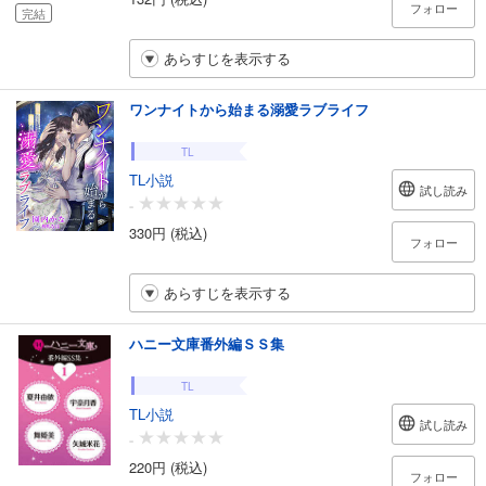
フォロー
完結
あらすじを表示する
ワンナイトから始まる溺愛ラブライフ
TL
TL小説
試し読み
-
330円 (税込)
フォロー
あらすじを表示する
ハニー文庫番外編ＳＳ集
TL
TL小説
試し読み
-
220円 (税込)
フォロー