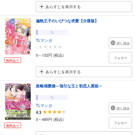
あらすじを表示する
偏執王子のいびつな求愛【分冊版】
TL
TLマンガ
試し読み
-
0～132円 (税込)
フォロー
無料あり
あらすじを表示する
政略溺愛婚～強引な王と初恋人質姫～
TL
TLマンガ
試し読み
4.3
0～485円 (税込)
フォロー
無料あり