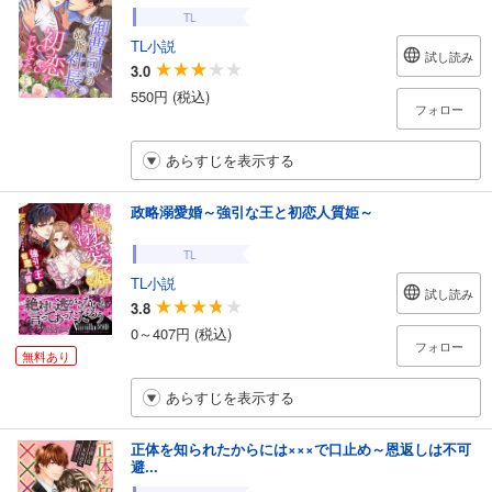
TL
TL小説
試し読み
3.0
550円 (税込)
フォロー
あらすじを表示する
政略溺愛婚～強引な王と初恋人質姫～
TL
TL小説
試し読み
3.8
0～407円 (税込)
フォロー
無料あり
あらすじを表示する
正体を知られたからには×××で口止め～恩返しは不可
避...