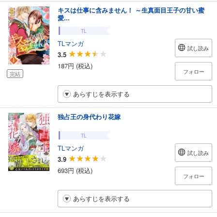
キスは仕事に含みません！ ～生真面目王子の甘い蜜
愛...
TL
TLマンガ
試し読み
3.5
187円 (税込)
フォロー
完結
あらすじを表示する
独占王の身代わり花嫁
TL
TLマンガ
試し読み
3.9
693円 (税込)
フォロー
あらすじを表示する