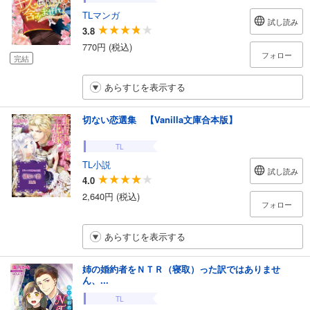
TLマンガ
試し読み
3.8
770円 (税込)
フォロー
完結
あらすじを表示する
切ない恋選集 【Vanilla文庫合本版】
TL
TL小説
試し読み
4.0
2,640円 (税込)
フォロー
あらすじを表示する
姉の婚約者をＮＴＲ（寝取）った訳ではありませ
ん、...
TL