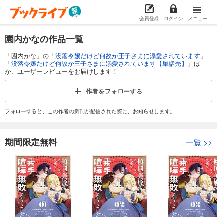
会員登録
ログイン
メニュー
園内かなの作品一覧
「園内かな」の「
没落令嬢だけど何故か王子さまに溺愛されています
」
「
没落令嬢だけど何故か王子さまに溺愛されています【単話売】
」ほ
か、ユーザーレビューをお届けします！
作者を
フォローする
フォローすると、この作者の新刊が配信された際に、お知らせします。
期間限定無料
一覧
>>