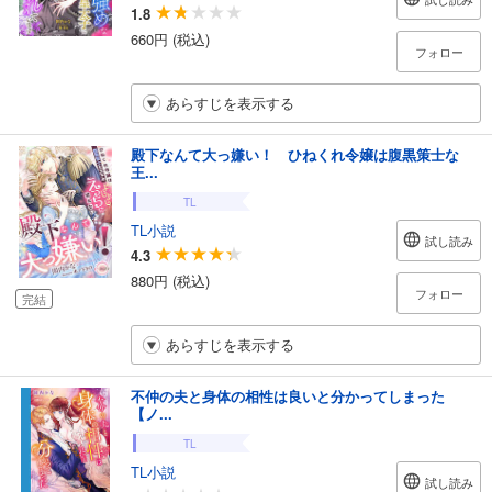
1.8
660円 (税込)
フォロー
あらすじを表示する
殿下なんて大っ嫌い！ ひねくれ令嬢は腹黒策士な
王...
TL
TL小説
試し読み
4.3
880円 (税込)
フォロー
完結
あらすじを表示する
不仲の夫と身体の相性は良いと分かってしまった
【ノ...
TL
TL小説
試し読み