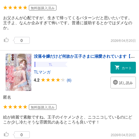
無料版購入済み
お父さんが心配ですが、生きて帰ってくるパターンだと思いたいです。
王子よ、なんか企みすぎて怖いです。普通に援助するとかではダメなの
か。
0
2026年04月20日
没落令嬢だけど何故か王子さまに溺愛されています【単話売】 1話
TL
カート
TLマンガ
4.2
(6)
試し読み
匿名
無料版購入済み
絵が綺麗で素敵ですね。王子のイケメンさと、ニコニコしているのにど
こか少し冷たそうな雰囲気のあるところも良いです！
0
2026年04月20日