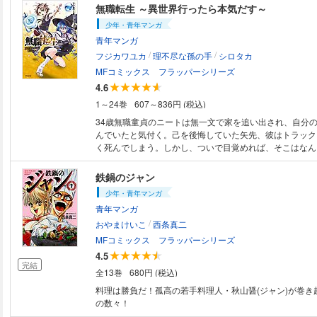
無職転生 ～異世界行ったら本気だす～
少年・青年マンガ
青年マンガ
/
/
フジカワユカ
理不尽な孫の手
シロタカ
MFコミックス フラッパーシリーズ
4.6
1～24巻
607～836円 (税込)
34歳無職童貞のニートは無一文で家を追い出され、自分
んでいたと気付く。己を後悔していた矢先、彼はトラック
く死んでしまう。しかし、ついで目覚めれば、そこはなん
世界! ルーデウスと名付けられた赤ん坊として生まれ変
度こそ本気で生きて行くんだ……!」と後悔しない人生を
鉄鍋のジャン
前世の知識を活かし、魔術の才能を開花させた彼の新たな人
少年・青年マンガ
世の知能を活かしたルーデウスは瞬く間に魔術の才能を開
青年マンガ
女の子の家庭教師をつけてもらうことに。さらにはエメラ
/
髪を持つ美しいクォーターエルフとの出会い。彼の新たな
おやまけいこ
西条真二
る。――憧れの人生やり直し型転生ファンタジーのコミカ
MFコミックス フラッパーシリーズ
始動!
4.5
完結
全13巻
680円 (税込)
料理は勝負だ！孤高の若手料理人・秋山醤(ジャン)が巻き
の数々！