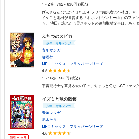
1～2巻
792～836円 (税込)
げんきなあなたがうまれます フリー編集者の小林は、YouT
イケこと池田が運営する『オカルトヤンキーch』のファ
る。 池田が訪れた心霊スポットの追加取材記事は、あくま
ずだった……。
ふたつのスピカ
少年・青年マンガ
青年マンガ
柳沼行
MFコミックス フラッパーシリーズ
4.5
1～16巻
565円 (税込)
宇宙飛行士を夢見る女の子の、ちょっと切ないSFファン
イズミと竜の図鑑
少年・青年マンガ
青年マンガ
凪水そう
MFコミックス フラッパーシリーズ
4.6
値引きあり