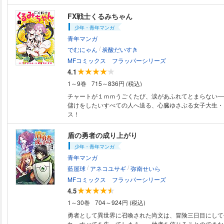
FX戦士くるみちゃん
少年・青年マンガ
青年マンガ
/
でむにゃん
炭酸だいすき
MFコミックス フラッパーシリーズ
4.1
1～9巻
715～836円 (税込)
チャートが１ｍｍうごくたび、涙があふれてとまらない――
儲けをしたいすべての人へ送る、心臓ゆさぶる女子大生・
ス！
盾の勇者の成り上がり
少年・青年マンガ
青年マンガ
/
/
藍屋球
アネコユサギ
弥南せいら
MFコミックス フラッパーシリーズ
4.5
1～30巻
704～924円 (税込)
勇者として異世界に召喚された尚文は、冒険三日目にして
れ、すべてを失ってしまう…。他者を信じることのできな