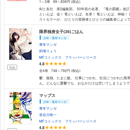
1～3巻
99～836円 (税込)
剣と友社 第2編集部。 50年前の名著、『竜の図鑑』改訂作
といえば、金！ 竜といえば、名誉！ 竜といえば、神秘！ 冒険者必携のベ
ストセラーが、 ひとりの冒険者とひとりの編集者によっ
に紡ぎだされます。
限界独身女子(26)ごはん
少年・青年マンガ
青年マンガ
的場りょう
MFコミックス フラッパーシリーズ
4.8
完結
全4巻
748～792円 (税込)
鬱、孤独、たまに飯。 仕事につかれ、生活につかれた限
ん。どんなに憂鬱でも、おなかだけは空いてしまうようで
マップス
少年・青年マンガ
青年マンガ
長谷川裕一
MFコミックス フラッパーシリーズ
4.8