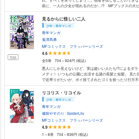
前に、一人の少女が現れるのだが…!? MFブックスの大
ーが早くもコミカライズで登場!! 原作者がコミカライズ
した前日譚も同時収録!!
見るからに怪しい二人
少年・青年マンガ
青年マンガ
鬼澤馬勇
MFコミックス フラッパーシリーズ
4.6
完結
全5巻
704～924円 (税込)
悪人にしか見えないけど、実は超いい人たち!?によるダラ
メディ！ いつもの公園に出没する謎の長髪と短髪。 見た
で近寄りがたいが、ポイ捨てされたゴミを拾ったり行方不
てあげたりとやっていることは善人そのもの。 なぜか蛇
器官に詳しい長髪と、肉まんを食べているだけなのに職質
リコリス・リコイル
髪。 そんな二人は街のさまざまな人たちを巻きこみなが
少年・青年マンガ
ースに生きている。
青年マンガ
/
備前やすのり
SpiderLily
MFコミックス フラッパーシリーズ
4.9
1～8巻
704～836円 (税込)