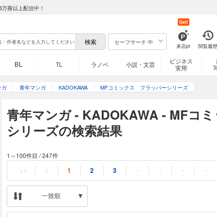
8万冊以上配信中！
Get!
セーフサーチ 中
来店pt
閲覧履
ビジネス
BL
TL
ラノベ
小説・文芸
実用
ンガ
青年マンガ
KADOKAWA
MFコミックス フラッパーシリーズ
青年マンガ - KADOKAWA - M
シリーズの検索結果
1～100件目
/
247件
<<
<
1
2
3
・
・
・
・
一致順