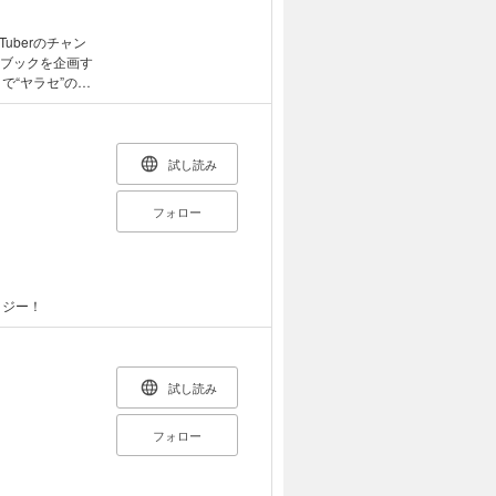
uberのチャン
ンブックを企画す
で“ヤラセ”のは
試し読み
フォロー
タジー！
試し読み
フォロー