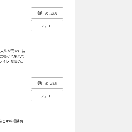
試し読み
フォロー
の人生が完全に詰
に轢かれ呆気な
と剣と魔法の異
わった彼は、「今
送ると決意する。
生とは!? 前
花させ、小さな
試し読み
ルドグリーンの
人生が動き始め
フォロー
ライズ、ここに
起こす料理勝負