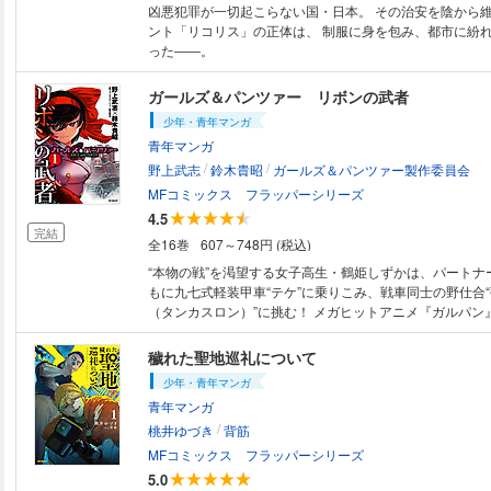
凶悪犯罪が一切起こらない国・日本。 その治安を陰から
ント「リコリス」の正体は、 制服に身を包み、都市に紛
った――。
ガールズ＆パンツァー リボンの武者
少年・青年マンガ
青年マンガ
/
/
野上武志
鈴木貴昭
ガールズ＆パンツァー製作委員会
MFコミックス フラッパーシリーズ
4.5
完結
全16巻
607～748円 (税込)
“本物の戦”を渇望する女子高生・鶴姫しずかは、パートナ
もに九七式軽装甲車“テケ”に乗りこみ、戦車同士の野仕合
（タンカスロン）”に挑む！ メガヒットアニメ『ガルパン
ピンオフ開幕！
穢れた聖地巡礼について
少年・青年マンガ
青年マンガ
/
桃井ゆづき
背筋
MFコミックス フラッパーシリーズ
5.0