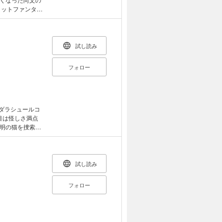
ヒットファンタジ
記念に書き下ろ
試し読み
フォロー
ダラシュールコ
目は怪しさ満点
明の猫を捜索し
の寿命やウサギの
されてしまう短
ら、今日もマイペ
試し読み
フォロー