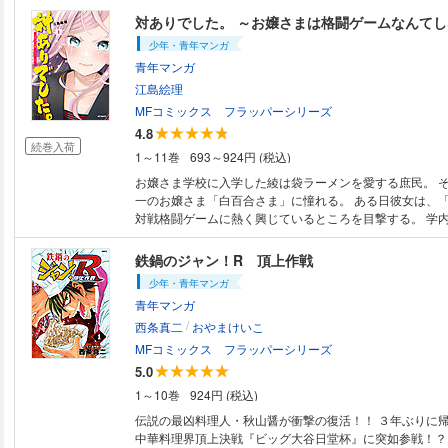
対ありでした。 ～お嬢さまは格闘ゲームなんて
少年・青年マンガ
青年マンガ
江島絵理
MFコミックス フラッパーシリーズ
4.8
続巻入荷
1～11巻
693～924円 (税込)
お嬢さま学校に入学した綾は袋ラーメンを愛する庶民。 
一のお嬢さま「白百合さま」に憧れる。 ある日彼女は、
対戦格闘ゲームに熱く興じているところを目撃する。 学
いることを口止めされた綾だったが、格ゲー特有のタコで
てしまう。 「白百合さま」は綾との対戦を望むのであった
鉄鍋のジャン！R 頂上作戦
ちの熱き格ゲーの幕開け！
少年・青年マンガ
青年マンガ
/
西条真二
おやまけいこ
MFコミックス フラッパーシリーズ
5.0
1～10巻
924円 (税込)
伝説の最凶料理人・秋山醤が衝撃の復活！！ ３年ぶりに
中華料理界頂上決戦『ビッグ大谷日堂杯』に突如参戦！？