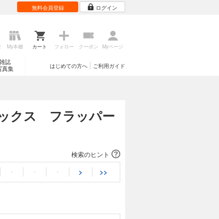
無料会員登録
ログイン
歴
My本棚
カート
フォロー
クーポン
Myページ
雑誌
はじめての方へ
ご利用ガイド
写真集
Fコミックス フラッパー
検索のヒント
・
・
・
>
>>