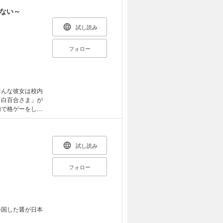
しない～
試し読み
フォロー
そんな彼女は校内
「白百合さま」が
内で格ゲーをして
経験者だとバレ
。 お嬢さまた
試し読み
フォロー
帰国した醤が日本