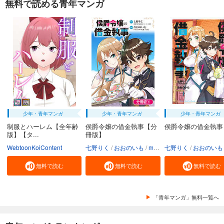
無料で読める青年マンガ
少年・青年マンガ
少年・青年マンガ
少年・青年マンガ
制服とハーレム【全年齢
侯爵令嬢の借金執事【分
侯爵令嬢の借金執事
版】【タ...
冊版】
WebtoonKoiContent
七野りく
おおのいも
mmu
七野りく
おおのいも
無料で読む
無料で読む
無料で読む
「青年マンガ」無料一覧へ