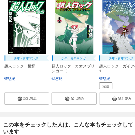
少年・青年マンガ
少年・青年マンガ
少年・青年マンガ
超人ロック 憧憬
超人ロック カオスブリ
超人ロック ガイア
ンガー（...
1
聖悠紀
聖悠紀
聖悠紀
完結
試し読み
試し読み
試し読み
この本をチェックした人は、こんな本もチェックして
います