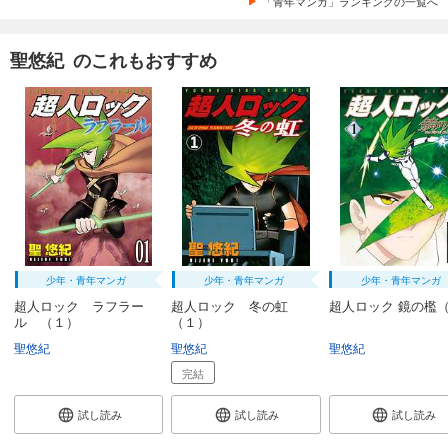
「青年マンガ」ランキングの一覧へ
聖悠紀 のこれもおすすめ
少年・青年マンガ
少年・青年マンガ
少年・青年マンガ
超人ロック ラフラー
超人ロック 冬の虹
超人ロック 鏡の檻
ル （１）
（１）
聖悠紀
聖悠紀
聖悠紀
完結
試し読み
試し読み
試し読み