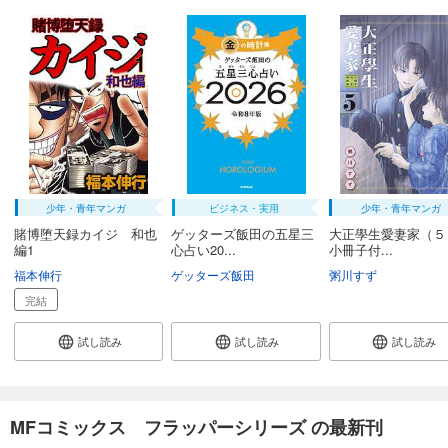
少年・青年マンガ
ビジネス・実用
少年・青年マンガ
賭博堕天録カイジ 和也
ゲッターズ飯田の五星三
大正學生愛妻家（
編1
心占い20...
小冊子付...
福本伸行
ゲッターズ飯田
粥川すず
完結
試し読み
試し読み
試し読み
MFコミックス フラッパーシリーズ の最新刊