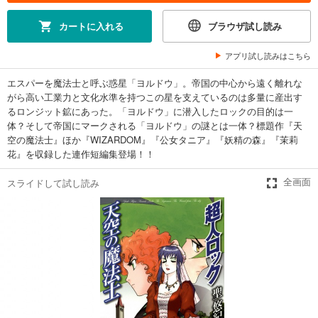
カートに入れる
ブラウザ試し読み
アプリ試し読みはこちら
エスパーを魔法士と呼ぶ惑星「ヨルドウ」。帝国の中心から遠く離れな
がら高い工業力と文化水準を持つこの星を支えているのは多量に産出す
るロンジット鉱にあった。「ヨルドウ」に潜入したロックの目的は一
体？そして帝国にマークされる「ヨルドウ」の謎とは一体？標題作『天
空の魔法士』ほか『WIZARDOM』『公女タニア』『妖精の森』『茉莉
花』を収録した連作短編集登場！！
スライドして試し読み
全画面