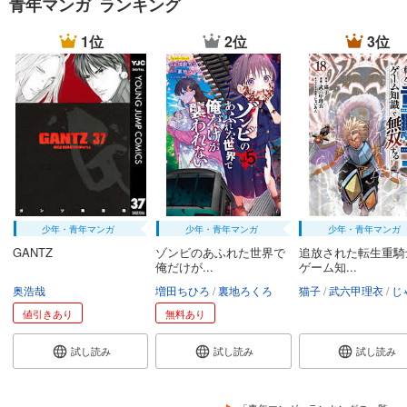
青年マンガ ランキング
1位
2位
3位
少年・青年マンガ
少年・青年マンガ
少年・青年マンガ
GANTZ
ゾンビのあふれた世界で
追放された転生重騎
俺だけが...
ゲーム知...
奥浩哉
増田ちひろ
裏地ろくろ
猫子
武六甲理衣
じゃい
値引きあり
無料あり
試し読み
試し読み
試し読み