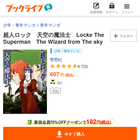
会員登録
ログイン
メニュー
少年・青年マンガ
青年マンガ
超人ロック 天空の魔法士 Locke The
フォロー
Superman The Wizard from The sky
少年・青年マンガ
聖悠紀
4.7
(3)
607
円 (税込)
3
pt
完結
182
新規会員70%OFFクーポンで
円(税込)
今すぐ購入