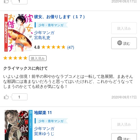
1
2020年09月17日
彼女、お借りします（１７）
少年・青年マンガ
購入済み
少年マンガ
宮島礼吏
読む
4.8
(47)
購入済み
クライマックスに向けて
いよいよ佳境！前半の和やかなラブコメとは一転して急展開。まあそん
な順調には進まないだろうと思ってはいたけれど、これからどうなって
しまうのかとても続きが気になる！
1
2020年09月17日
地獄楽 11
少年・青年マンガ
購入済み
少年マンガ
賀来ゆうじ
読む