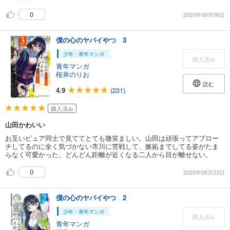
0
2020年09月06日
僕の心のヤバイやつ 3
少年・青年マンガ
購入済み
青年マンガ
桜井のりお
読む
4.9
(231)
購入済み
山田かわいい
お互いピュア同士で見ててとても微笑ましい。山田は頑張ってアプロー
チしてるのに全く気づかない市川に苦戦して、嫉妬までしてる姿がたま
らなく可愛かった。どんどん距離が近くなる二人から目が離せない。
0
2020年08月23日
僕の心のヤバイやつ 2
少年・青年マンガ
購入済み
青年マンガ