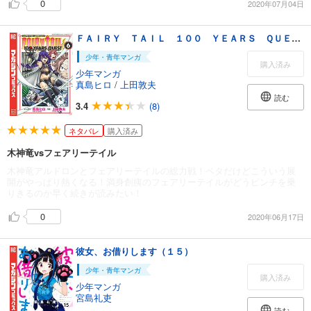
0
2020年07月04日
ＦＡＩＲＹ ＴＡＩＬ １００ ＹＥＡＲＳ ＱＵＥＳＴ（６）
少年・青年マンガ
購入済み
少年マンガ
真島ヒロ
/
上田敦夫
読む
3.4
(8)
ネタバレ
購入済み
木神竜vsフェアリーテイル
木神竜アルドロンとフェアリーテイルの総力戦！ベタだけどこういう展
開がやっぱり熱くなる！満身創痍のフェアリーテイルがどうピンチを乗
りきるのか早く続きが読みたい！
0
2020年06月17日
彼女、お借りします（１５）
少年・青年マンガ
購入済み
少年マンガ
宮島礼吏
読む