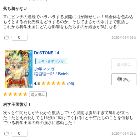
落ち着かない
常にピンチの連続でハラハラする展開に目が離せない！島全体を包み込
もうとする石化光線をどうするのか。そしてまさかの氷月まで復活し、
これから科学王国にどんな影響をもたらすのか続きが気になる！
0
2020年09月26日
Dr.STONE 14
少年・青年マンガ
購入済み
少年マンガ
稲垣理一郎
/
Boichi
読む
4.8
(96)
購入済み
科学王国復活！
次々と仲間たちが石化から復活していく展開は胸熱すぎて鳥肌が立っ
た！たとえ石化しても｢絶対に助けてくれる｣と千空たちのことを信頼し
ている科学王国の絆の強さに感動した！
0
2020年09月26日