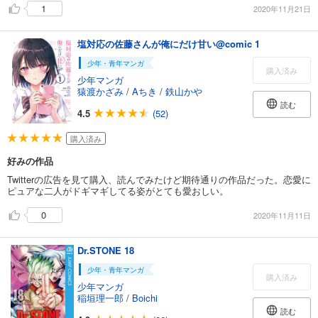
1
2020年11月21日
塩対応の佐藤さんが俺にだけ甘い@comic 1
少年・青年マンガ
購入済み
少年マンガ
猿渡かざみ
/
Aちき
/
鉄山かや
読む
4.5
(52)
購入済み
好みの作品
Twitterの広告を見て購入、読んでみたけど期待通りの作品だった。恋愛に
ピュアな二人がドギマギしてる姿がとても愛おしい。
0
2020年11月11日
Dr.STONE 18
少年・青年マンガ
購入済み
少年マンガ
稲垣理一郎
/
Boichi
読む