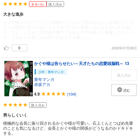
ネタバレ
購入済み
大きな進歩
かぐや様のキスでとうとう決着がついたかと思われたが、結局のところ
二人の関係に答えが出たようで出ていない状態に少しもどかしさを感じ
る。でも、これがこの作品の魅力でもあるので今後どう発展していくの
か、これからも楽しみが続くのはとても嬉しい。
0
2020年07月08日
かぐや様は告らせたい～天才たちの恋愛頭脳戦～ 13
少年・青年マンガ
購入済み
青年マンガ
赤坂アカ
読む
4.9
(104)
購入済み
男らしくいく
積極的な会長に振り回されるかぐや様が可愛い。石上くんとつばめ先輩
のことも気になるけど、会長とかぐや様の関係がどうなるのかドキドキ
する。