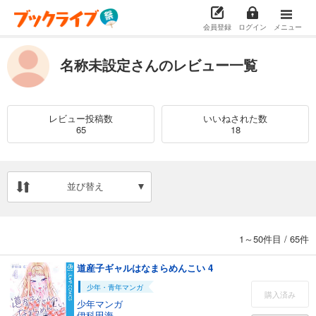
会員登録
ログイン
メニュー
名称未設定さんのレビュー一覧
レビュー投稿数
いいねされた数
65
18
並び替え
1～50件目
/
65件
道産子ギャルはなまらめんこい 4
少年・青年マンガ
購入済み
少年マンガ
伊科田海