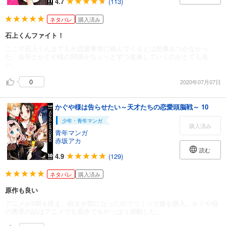
4.7
(113)
ネタバレ
購入済み
石上くんファイト！
ここで石上くんまでもが恋愛事情に絡んでくるとは想像もつかなかっ
た。会長とかぐや様の関係がちょっとずつ進展していくのがとても良
い。
0
2020年07月07日
かぐや様は告らせたい～天才たちの恋愛頭脳戦～ 10
少年・青年マンガ
購入済み
青年マンガ
赤坂アカ
読む
4.9
(129)
ネタバレ
購入済み
原作も良い
アニメが2期を終え、続きが気になったのでコミック版を購入。かぐや様
の携帯の話はアニメでも原作でもやっぱり感動した。