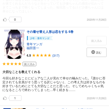
が来てくれるんだろうなと分かっていても沙優ちゃんの感情が伝わって
きてこっちまで怖くなってしまった。毎回思ってるけど沙優ちゃんには
幸せになってほしい。
0
2020年11月28日
その着せ替え人形は恋をする 6巻
少年・青年マンガ
購入済み
青年マンガ
福田晋一
読む
4.9
(317)
購入済み
大切なことを教えてくれる
今回も好きなことにピュアな二人が見れて幸せの極みだった。｢誰かに否
定されても全員がそう思ってる訳じゃない｣、この考え方は好きなものを
好きでいるためにとても大切なことだと思った。そしてめちゃくちゃ気
になるところで終わってしまった...早く続きを.......
1
2020年11月28日