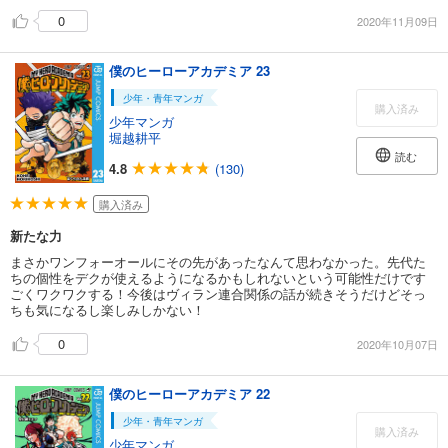
0
2020年11月09日
僕のヒーローアカデミア 23
少年・青年マンガ
購入済み
少年マンガ
堀越耕平
読む
4.8
(130)
購入済み
新たな力
まさかワンフォーオールにその先があったなんて思わなかった。先代た
ちの個性をデクが使えるようになるかもしれないという可能性だけです
ごくワクワクする！今後はヴィラン連合関係の話が続きそうだけどそっ
ちも気になるし楽しみしかない！
0
2020年10月07日
僕のヒーローアカデミア 22
少年・青年マンガ
購入済み
少年マンガ