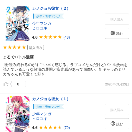
カノジョも彼女（２）
少年・青年マンガ
購入済み
少年マンガ
ヒロユキ
読む
4.8
(43)
購入済み
まるでバトル漫画
1冊読み終わるのがすごい早く感じる。ラブコメなんだけどバトル漫画を
読んでいるような怒濤の展開と疾走感があって面白い。新キャラのミリ
カちゃんも可愛くて好き
0
2020年09月23日
カノジョも彼女（１）
少年・青年マンガ
購入済み
少年マンガ
ヒロユキ
読む
4.6
(72)