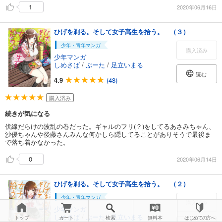
1
2020年06月16日
ひげを剃る。そして女子高生を拾う。 （３）
少年・青年マンガ
購入済み
少年マンガ
しめさば
/
ぶーた
/
足立いまる
読む
4.9
(48)
購入済み
続きが気になる
伏線だらけの波乱の巻だった。ギャルのフリ(？)をしてるあさみちゃん、
沙優ちゃんや後藤さんみんな何かしら隠してることがありそうで最後ま
で落ち着かなかった。
0
2020年06月14日
ひげを剃る。そして女子高生を拾う。 （２）
少年・青年マンガ
購入済み
少年マンガ
しめさば
/
ぶーた
/
足立いまる
トップ
カート
検索
無料本
はじめての方へ