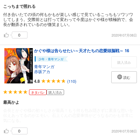
こっちまで照れる
付き合いたての頃の何もかもが楽しい感じで見ているこっちもソワソワ
してしまう。交際前とは打って変わって今度はかぐや様が積極的で、会
長が翻弄されているのが微笑ましい。
0
2020年07月08日
かぐや様は告らせたい～天才たちの恋愛頭脳戦～ 16
少年・青年マンガ
購入済み
青年マンガ
赤坂アカ
読む
4.8
(110)
ネタバレ
購入済み
最高かよ
会長とかぐや様の初々しさが最高！もう何も包み隠さずに素直な想いを
伝えあってるのがエモい。石上くんの恋愛事情がどうなるのかも非常に
気になる。
0
2020年07月08日