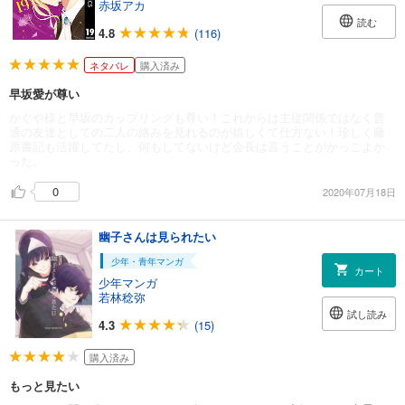
赤坂アカ
読む
4.8
(116)
ネタバレ
購入済み
早坂愛が尊い
かぐや様と早坂のカップリングも尊い！これからは主従関係ではなく普
通の友達としての二人の絡みを見れるのが嬉しくて仕方ない！珍しく藤
原書記も活躍してたし、何もしてないけど会長は言うことがかっこよか
った。
0
2020年07月18日
幽子さんは見られたい
少年・青年マンガ
カート
少年マンガ
若林稔弥
試し読み
4.3
(15)
購入済み
もっと見たい