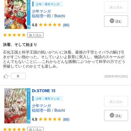
少年・青年マンガ
購入済み
少年マンガ
稲垣理一郎
/
Boichi
読む
4.8
(89)
購入済み
決着、そして始まり
石化王国と科学王国の戦いがついに決着。最後の千空とイバラの駆け引
きがすごい熱かった。そしていよいよ新章に突入し、物語のスケールが
とんでもないことに....これからどんな困難にぶつかって科学の力でどう
突破していくのかとても楽しみ。
0
2020年09月26日
Dr.STONE 15
少年・青年マンガ
購入済み
少年マンガ
稲垣理一郎
/
Boichi
読む
4.9
(89)
購入済み