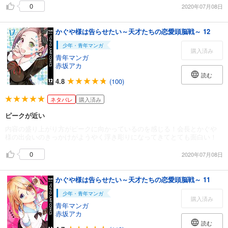
0
2020年07月08日
かぐや様は告らせたい～天才たちの恋愛頭脳戦～ 12
少年・青年マンガ
購入済み
青年マンガ
赤坂アカ
読む
4.8
(100)
ネタバレ
購入済み
ピークが近い
内容の盛り上がり方がピークに向かっているのを感じる！会長とかぐや
様の出会いのきっかけがようやく浮き彫りになってきてとても面白い！
0
2020年07月08日
かぐや様は告らせたい～天才たちの恋愛頭脳戦～ 11
少年・青年マンガ
購入済み
青年マンガ
赤坂アカ
読む