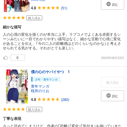
読む
4.8
(51)
購入済み
細かな描写
人の心境の変化を描くのが本当に上手。ラブコメでよくある赤面するシ
ーンみたいに一目でわかりやすい描写はなく、細かな言動で心境に変化
があることを伝え、｢今の二人の距離感はどのくらいなのかな｣と考えさ
せられてる気がする。それがとても楽しい。
0
2020年08月23日
僕の心のヤバイやつ 1
少年・青年マンガ
購入済み
青年マンガ
桜井のりお
読む
4.8
(282)
購入済み
丁寧な表現
さっと読めてしまうけど、作者の｢距離｣｢変化｣｢気付き｣を描いていきた