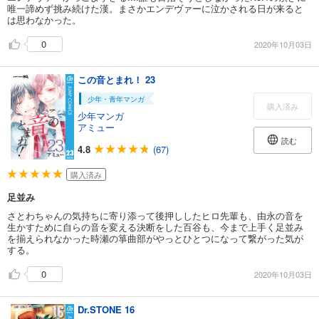
唯一諦めず挑み続けた漢。まさかエンデヴァーに泣かされる日が来ると
は思わなかった。
0
2020年10月03日
この音とまれ！ 23
少年・青年マンガ
購入済み
少年マンガ
アミュー
読む
4.8
(67)
購入済み
足並み
さとわちゃんの気持ちに寄り添って後押ししたヒロ先輩も、由永の音を
生かすために自らの音を変える決断をした百谷も、今まで上手く足並み
を揃えられなかった時瀬の箏曲部がやっとひとつになって繋がった気が
する。
0
2020年10月03日
Dr.STONE 16