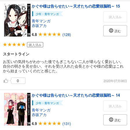
かぐや様は告らせたい～天才たちの恋愛頭脳戦～ 15
少年・青年マンガ
購入済み
青年マンガ
赤坂アカ
読む
4.8
(128)
購入済み
スタートライン
お互いの気持ちがわかった後でもぎこちない二人が堪らなく愛おしい。
自分の弱さを見せ合い、それを受け入れた会長とかぐや様の恋愛はこれ
から始まっていくのだと感じた。
0
2020年07月08日
かぐや様は告らせたい～天才たちの恋愛頭脳戦～ 14
少年・青年マンガ
購入済み
青年マンガ
赤坂アカ
読む
4.9
(131)