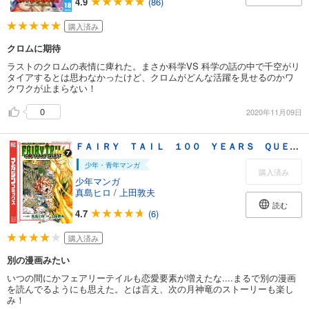
4.9
(86)
購入済み
クロムに期待
ラストのクロムの表情に痺れた。まさか科学VS 科学の話の中で千空がリ
タイアするとは思わなかったけど、クロムがどんな活躍を見せるのかワ
クワクが止まらない！
0
2020年11月09日
ＦＡＩＲＹ ＴＡＩＬ １００ ＹＥＡＲＳ ＱＵＥＳＴ（７）
少年・青年マンガ
購入済み
少年マンガ
真島ヒロ
/
上田敦夫
読む
4.7
(6)
購入済み
別の漫画みたい
いつの間にかフェアリーテイルも恋愛要素が増えたな....まるで別の漫画
を読んでるようにも思えた。とは言え、次の月神竜のストーリーも楽し
み！