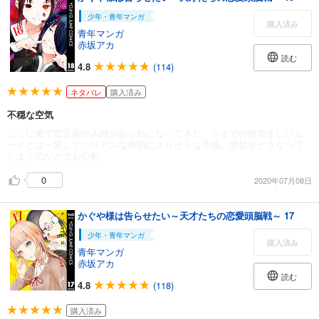
少年・青年マンガ
購入済み
青年マンガ
赤坂アカ
読む
4.8
(114)
ネタバレ
購入済み
不穏な空気
ここに来て四宮家の人間があらわになってきた。今までの微笑ましいム
ードとは一変してシリアスな展開に入りそうな予感。早坂がどうなって
しまうのかとても心配。
0
2020年07月08日
かぐや様は告らせたい～天才たちの恋愛頭脳戦～ 17
少年・青年マンガ
購入済み
青年マンガ
赤坂アカ
読む
4.8
(118)
購入済み