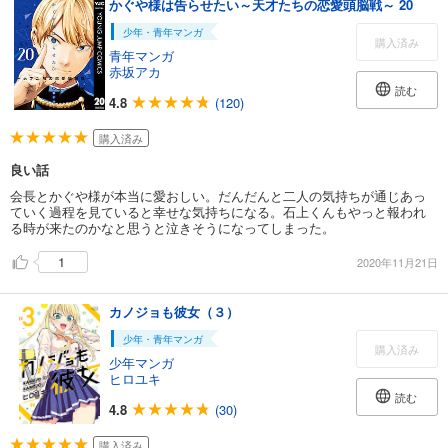
かぐや様は告らせたい～天才たちの恋愛頭脳戦～ 20
少年・青年マンガ
購入済み
青年マンガ
赤坂アカ
読む
4.8
(120)
購入済み
良い話
会長とかぐや様が本当に愛おしい。だんだんと二人の気持ちが通じあっ
ていく過程を見ていると幸せな気持ちになる。石上くんもやっと報われ
る時が来たのかなと思うと泣きそうになってしまった。
1
2020年11月21日
カノジョも彼女（３）
少年・青年マンガ
購入済み
少年マンガ
ヒロユキ
読む
4.8
(30)
購入済み