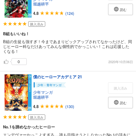
堀越耕平
読む
4.8
(124)
購入済み
B組もいいね！
B組の生徒も強すぎ！今まであまりピックアップされてなかったけど、同
じヒーロー科なだけあってみんな個性的でかっこいい！これは応援した
くなる！
0
2020年10月06日
僕のヒーローアカデミア 21
少年・青年マンガ
購入済み
少年マンガ
堀越耕平
読む
4.8
(130)
購入済み
No.1を諦めなかったヒーロー
エンデヴァーかっこよすぎる....誰も目指そうとしなかったNo.1の頂きに