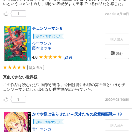
いというコメント通り、細かい表現がよく出来ている作品だと感じた。
1
2020年08月19日
チェンソーマン 8
少年・青年マンガ
購入済み
少年マンガ
藤本タツキ
読む
4.8
(219)
購入済み
真似できない世界観
この作品は読むたびに衝撃が走る。今回は特に独特の雰囲気というかチ
ェンソーマンにしか出せない世界観が広がっていた。
1
2020年08月06日
かぐや様は告らせたい～天才たちの恋愛頭脳戦～ 19
少年・青年マンガ
購入済み
青年マンガ