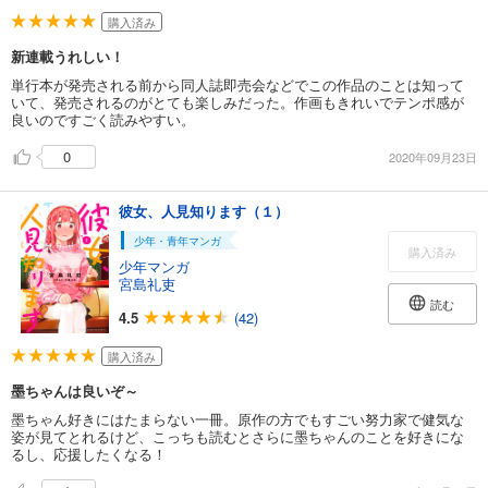
購入済み
新連載うれしい！
単行本が発売される前から同人誌即売会などでこの作品のことは知って
いて、発売されるのがとても楽しみだった。作画もきれいでテンポ感が
良いのですごく読みやすい。
0
2020年09月23日
彼女、人見知ります（１）
少年・青年マンガ
購入済み
少年マンガ
宮島礼吏
読む
4.5
(42)
購入済み
墨ちゃんは良いぞ～
墨ちゃん好きにはたまらない一冊。原作の方でもすごい努力家で健気な
姿が見てとれるけど、こっちも読むとさらに墨ちゃんのことを好きにな
るし、応援したくなる！