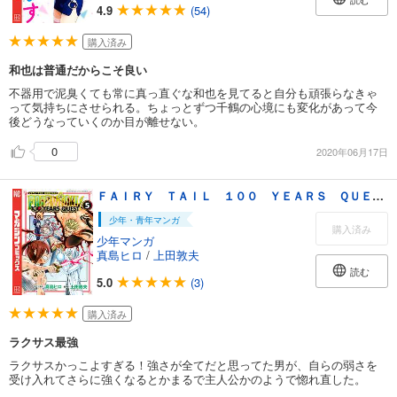
4.9
(54)
購入済み
和也は普通だからこそ良い
不器用で泥臭くても常に真っ直ぐな和也を見てると自分も頑張らなきゃ
って気持ちにさせられる。ちょっとずつ千鶴の心境にも変化があって今
後どうなっていくのか目が離せない。
0
2020年06月17日
ＦＡＩＲＹ ＴＡＩＬ １００ ＹＥＡＲＳ ＱＵＥＳＴ（５）
少年・青年マンガ
購入済み
少年マンガ
真島ヒロ
/
上田敦夫
読む
5.0
(3)
購入済み
ラクサス最強
ラクサスかっこよすぎる！強さが全てだと思ってた男が、自らの弱さを
受け入れてさらに強くなるとかまるで主人公かのようで惚れ直した。