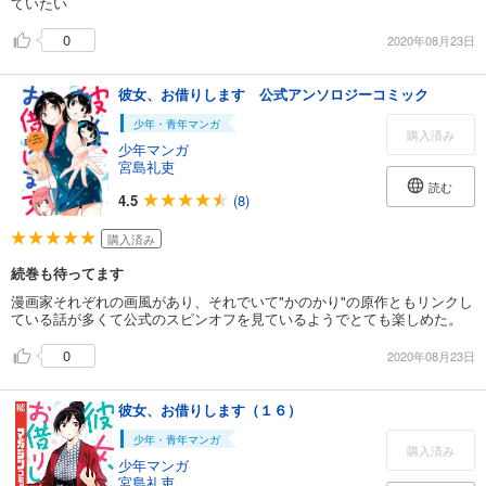
ていたい
0
2020年08月23日
彼女、お借りします 公式アンソロジーコミック
少年・青年マンガ
購入済み
少年マンガ
宮島礼吏
読む
4.5
(8)
購入済み
続巻も待ってます
漫画家それぞれの画風があり、それでいて"かのかり"の原作ともリンクし
ている話が多くて公式のスピンオフを見ているようでとても楽しめた。
0
2020年08月23日
彼女、お借りします（１６）
少年・青年マンガ
購入済み
少年マンガ
宮島礼吏