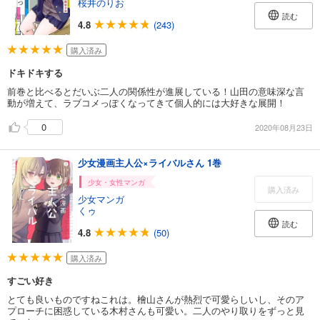
桜井のりお
読む
4.8
(243)
購入済み
ドキドキする
前巻と比べるとだいぶ二人の関係性が進展している！山田の意味深な言
動が増えて、ラブコメっぽくなってきて個人的には大好きな展開！
0
2020年08月23日
少女漫画主人公×ライバルさん 1巻
少女・女性マンガ
購入済み
少女マンガ
くゥ
読む
4.8
(50)
購入済み
すごい好き
とても良いものですねこれは。檜山さんが熱烈で可愛らしいし、そのア
プローチに困惑している木村さんも可愛い。二人のやり取りをずっと見