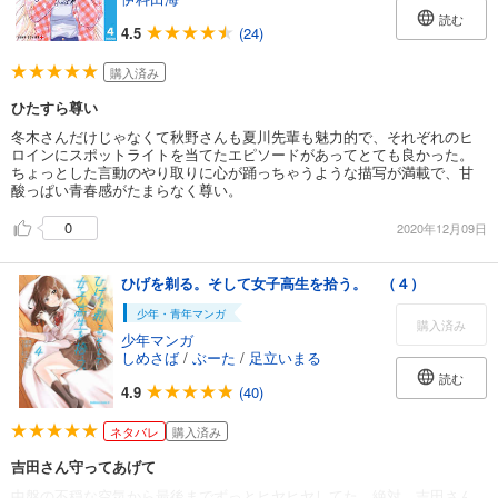
読む
4.5
(24)
購入済み
ひたすら尊い
冬木さんだけじゃなくて秋野さんも夏川先輩も魅力的で、それぞれのヒ
ロインにスポットライトを当てたエピソードがあってとても良かった。
ちょっとした言動のやり取りに心が踊っちゃうような描写が満載で、甘
酸っぱい青春感がたまらなく尊い。
0
2020年12月09日
ひげを剃る。そして女子高生を拾う。 （４）
少年・青年マンガ
購入済み
少年マンガ
しめさば
/
ぶーた
/
足立いまる
読む
4.9
(40)
ネタバレ
購入済み
吉田さん守ってあげて
中盤の不穏な空気から最後までずっとヒヤヒヤしてた。絶対、吉田さん