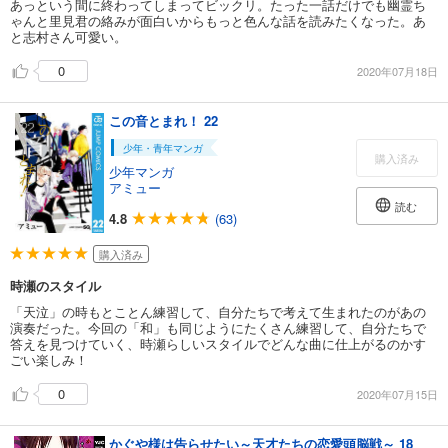
あっという間に終わってしまってビックリ。たった一話だけでも幽霊ち
ゃんと里見君の絡みが面白いからもっと色んな話を読みたくなった。あ
と志村さん可愛い。
0
2020年07月18日
この音とまれ！ 22
少年・青年マンガ
購入済み
少年マンガ
アミュー
読む
4.8
(63)
購入済み
時瀬のスタイル
「天泣」の時もとことん練習して、自分たちで考えて生まれたのがあの
演奏だった。今回の「和」も同じようにたくさん練習して、自分たちで
答えを見つけていく、時瀬らしいスタイルでどんな曲に仕上がるのかす
ごい楽しみ！
0
2020年07月15日
かぐや様は告らせたい～天才たちの恋愛頭脳戦～ 18