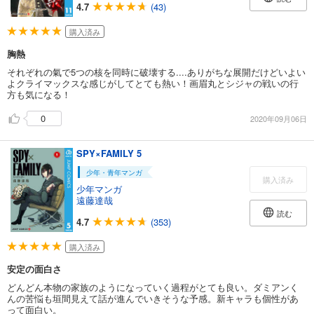
4.7
(43)
購入済み
胸熱
それぞれの氣で5つの核を同時に破壊する....ありがちな展開だけどいよい
よクライマックスな感じがしてとても熱い！画眉丸とシジャの戦いの行
方も気になる！
0
2020年09月06日
SPY×FAMILY 5
少年・青年マンガ
購入済み
少年マンガ
遠藤達哉
読む
4.7
(353)
購入済み
安定の面白さ
どんどん本物の家族のようになっていく過程がとても良い。ダミアンく
んの苦悩も垣間見えて話が進んでいきそうな予感。新キャラも個性があ
って面白い。