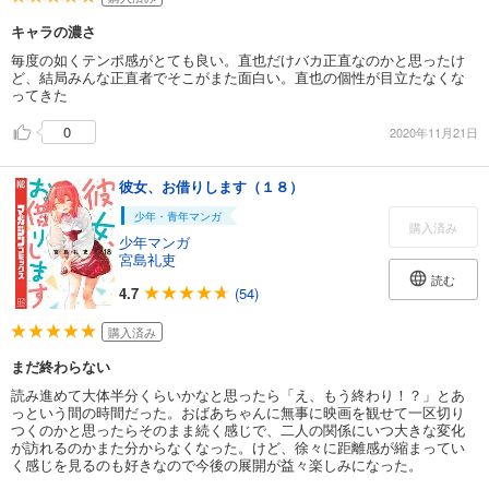
キャラの濃さ
毎度の如くテンポ感がとても良い。直也だけバカ正直なのかと思ったけ
ど、結局みんな正直者でそこがまた面白い。直也の個性が目立たなくな
ってきた
0
2020年11月21日
彼女、お借りします（１８）
少年・青年マンガ
購入済み
少年マンガ
宮島礼吏
読む
4.7
(54)
購入済み
まだ終わらない
読み進めて大体半分くらいかなと思ったら「え、もう終わり！？」とあ
っという間の時間だった。おばあちゃんに無事に映画を観せて一区切り
つくのかと思ったらそのまま続く感じで、二人の関係にいつ大きな変化
が訪れるのかまた分からなくなった。けど、徐々に距離感が縮まってい
く感じを見るのも好きなので今後の展開が益々楽しみになった。