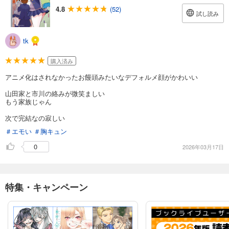
4.8
(52)
試し読み
tk
購入済み
アニメ化はされなかったお饅頭みたいなデフォルメ顔がかわいい
山田家と市川の絡みが微笑ましい
もう家族じゃん
次で完結なの寂しい
＃エモい
＃胸キュン
0
2026年03月17日
特集・キャンペーン