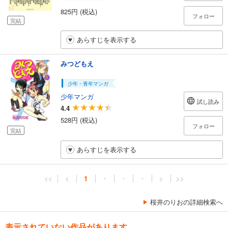
825円 (税込)
フォロー
完結
あらすじを表示する
みつどもえ
少年・青年マンガ
少年マンガ
試し読み
4.4
528円 (税込)
フォロー
完結
あらすじを表示する
<<
<
1
・
・
・
>
>>
桜井のりおの詳細検索へ
表示されていない作品があります