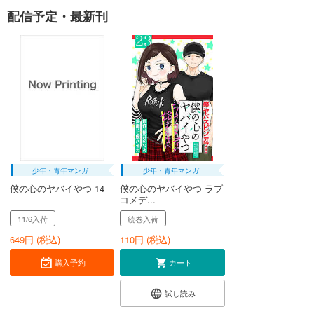
配信予定・最新刊
少年・青年マンガ
少年・青年マンガ
僕の心のヤバイやつ 14
僕の心のヤバイやつ ラブ
コメデ...
11/6入荷
続巻入荷
649
円 (税込)
110
円 (税込)
購入予約
カート
試し読み