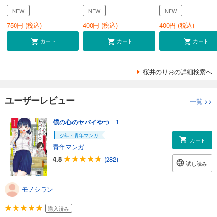
NEW
NEW
NEW
750
円 (税込)
400
円 (税込)
400
円 (税込)
カート
カート
カート
桜井のりおの詳細検索へ
ユーザーレビュー
一覧
>>
僕の心のヤバイやつ 1
少年・青年マンガ
カート
青年マンガ
4.8
(282)
試し読み
モノシラン
購入済み