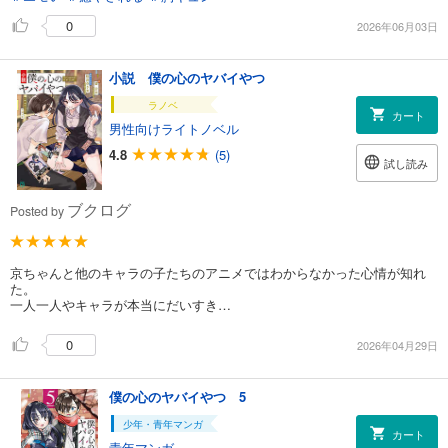
0
2026年06月03日
小説 僕の心のヤバイやつ
ラノベ
カート
男性向けライトノベル
4.8
(5)
試し読み
ブクログ
Posted by
京ちゃんと他のキャラの子たちのアニメではわからなかった心情が知れ
た。
一人一人やキャラが本当にだいすき…
0
2026年04月29日
僕の心のヤバイやつ 5
少年・青年マンガ
カート
青年マンガ