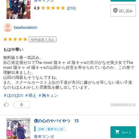
4.9
(210)
試し読み
bearboreborn
無料版購入済み
もはや尊い
無料版５冊一気読み。
自己肯定感ゼロでThe most 陰キャ of 陰キャsの市川がなぜ美少女でThe
most 陽キャ of 陽キャsの山田から好意を寄せられているのか、この巻で
理解出来ました。
山田の両親もそうなんですね。
また、スクールカースト上位の子達が市川に嫌がらせ等しない良い子達
なのもほんわかした雰囲気を醸し出しています。
＃ほのぼの
＃萌え
＃胸キュン
0
2026年03月21日
僕の心のヤバイやつ 13
少年・青年マンガ
カート
青年マンガ