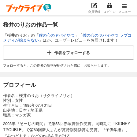
会員登録
ログイン
メニュー
桜井のりおの作品一覧
「桜井のりお」の「
僕の心のヤバイやつ
」「
僕の心のヤバイやつ ラブコ
メディが始まらない
」ほか、ユーザーレビューをお届けします！
作者を
フォローする
フォローすると、この作者の新刊が配信された際に、お知らせします。
プロフィール
作者名：桜井のりお（サクライノリオ）
性別：女性
生年月日：1985年07月01日
出身地：日本 / 埼玉県
職業：マンガ家
2003年『そーじの時間』で第58回赤塚賞佳作受賞。同時期に『KIDNEY
TROUBLE』で第60回新人まんが賞特別奨励賞を受賞。『子供学級』、
『みつどもえ』などの作品を手がける。