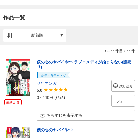
作品一覧
新着順
1～11件目
/
11件
僕の心のヤバイやつ ラブコメディが始まらない(話売
り)
少年・青年マンガ
少年マンガ
試し読み
5.0
0～110円 (税込)
フォロー
無料あり
あらすじを表示する
僕の心のヤバイやつ