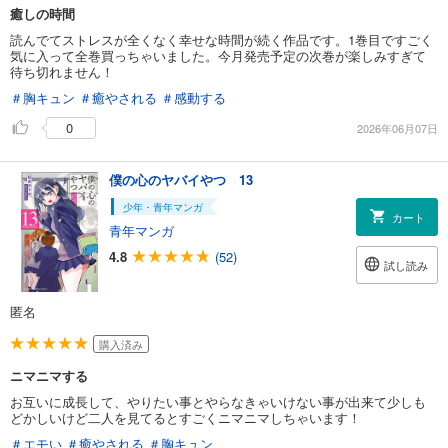
癒しの時間
読んでてストレスが全くなく幸せな時間が続く作品です。1巻目ですごく
気に入って全巻買っちゃいました。今月発売予定の次巻が楽しみすぎて
待ち切れません！
＃胸キュン
＃癒やされる
＃感動する
0
2026年06月07日
僕の心のヤバイやつ 13
少年・青年マンガ
カート
青年マンガ
4.8
(52)
試し読み
匿名
購入済み
ニマニマする
お互いに成長して、やりたい事とやらなきゃいけない事が出来て少しも
どかしいけど二人を見てるとすごくニマニマしちゃいます！
＃エモい
＃癒やされる
＃胸キュン