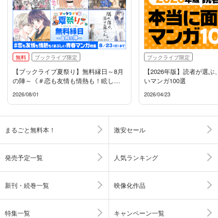
無料
ブックライブ限定
ブックライブ限定
【ブックライブ夏祭り】無料縁日～8月
【2026年版】読者が選
の陣～《＃恋も友情も情熱も！眩しい
いマンガ100選
青春マンガ特集》
2026/08/01
2026/04/23
まるごと無料本！
激安セール
発売予定一覧
人気ランキング
新刊・続巻一覧
映像化作品
特集一覧
キャンペーン一覧