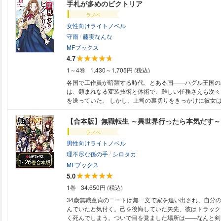
語』に加え、ギレーヌの里帰りを描く書き下ろし短編 『
手札が多めのビクトリア
れた女』の四編を収録。 人生やり直し型転生ファンタジ
ラノベ
の物語がここに!!
女性向けライトノベル
/
守雨
藤実なんな
MFブックス
4.7
1～4巻
1,430～1,705円 (税込)
各国で工作員が暗躍する時代、とある国――ハグル王国の
は、類まれなる変装技術と体術で、難しい任務さえも次々
を送っていた。 しかし、上司の裏切りをきっかけに彼女
姿を消してしまう。なぜならクロエは、隣国アシュベリー
ビクトリアとして、夢に見ていた「普通（しあわせ）」な
【合本版】無職転生 ～異世界行ったら本気だす～
計画を立てていたのだ。 そんなビクトリアはセカンドラ
ラノベ
少女を保護したことで、想定外だが幸せなスタートを切り
男性向けライトノベル
関わっていく。 新天地で彼女は歴史学者の助手・語学
/
脱獄補助と、工作員時代に培った経験と才能を活かして大活
理不尽な孫の手
シロタカ
クトリアの強さに興味を持つ第二王子や組織の追っ手など
MFブックス
女に対して迫る影も多く――!? アクションと心あたたま
5.0
生修復物語、ここに開幕!!
1巻
34,650円 (税込)
34歳無職童貞のニートは無一文で家を追い出され、自分
んでいたと気付く。己を後悔していた矢先、彼はトラック
く死んでしまう。ついで目を覚ました場所は――なんと剣