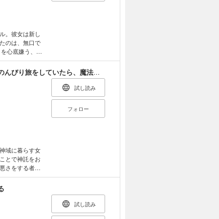
ル。彼女は新し
たのは、無口で
」を心底嫌う、気
ルにとっては好
余計なこと」地
転生冒険者、ボッチ女神を救う ～もふもふ達とのんびり旅をしていたら、魔法を極めてた～
ィリスのことを少
に出会い、ルシ
試し読み
離が少しずつ縮ま
しいという噂を
フォロー
いたちが騒ぎ始
を、仕事に対する
お互いの想いを
神域に暮らす女
ことで神託をお
悪さをする者が
を回復する手助
男・エルは、日本
る
が神力の回復に
た。10歳になり
試し読み
人気の「ハンバ