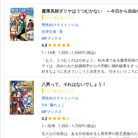
だった!!ルーデウスと名付けられた赤ん坊として生まれ変
「今度こそ本気で生きて行くんだ……！」と後悔しない人
魔導具師ダリヤはうつむかない ～今日から自由
する。前世の知能を活かしたルーデウスは瞬く間に魔術の
ラノベ
せ、小さな女の子の家庭教師をつけてもらうことに。さら
男性向けライトノベル
グリーンの髪を持つ美しいクォーターエルフとの出会い。
/
が動き始める。――憧れの人生やり直し型転生ファンタジ
甘岸久弥
景
動！ ※本作品は『無職転生 ～異世界行ったら本気だす～』シリーズ全26
MFブックス
巻を収録しています。 ※本商品は１冊に全巻を収録した合
4.8
となります。あらかじめご了承ください。
1～14巻
1,320～1,540円 (税込)
「もう、うつむくのはやめよう」 転生者である魔導具師
ティは、決められた結婚相手からの手酷い婚約破棄をきっ
好きなように生きていこうと決意する。 行きたいところ
ものを食べ、何より大好きな“魔導具”を作りたいように作
ぜだか周囲が楽しいことで満たされていく。 「これも、君
八男って、それはないでしょう！
「この際だから商会、立ち上げない?」 ダリヤの作った便
ラノベ
世界の人々を幸せにしていくにつれ、作れるものも作りた
男性向けライトノベル
どん増えていって――。 魔導具師ダリヤの、自由気まま
/
ーリーが今日ここからはじまる!
Y.A
藤ちょこ
MFブックス
4.2
1～32巻
1,320～1,705円 (税込)
主人公の信吾は、ある日目覚めると異世界の貧乏貴族の八