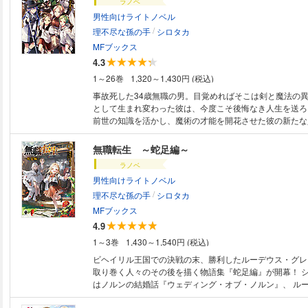
ラノベ
男性向けライトノベル
/
理不尽な孫の手
シロタカ
MFブックス
4.3
1～26巻
1,320～1,430円 (税込)
事故死した34歳無職の男。目覚めればそこは剣と魔法の異
として生まれ変わった彼は、今度こそ後悔なき人生を送ろ
前世の知識を活かし、魔術の才能を開花させた彼の新たな人
無職転生 ～蛇足編～
ラノベ
男性向けライトノベル
/
理不尽な孫の手
シロタカ
MFブックス
4.9
1～3巻
1,430～1,540円 (税込)
ビヘイリル王国での決戦の末、勝利したルーデウス・グレ
取り巻く人々のその後を描く物語集『蛇足編』が開幕！ シ
はノルンの結婚話『ウェディング・オブ・ノルン』、 ル
描く『ルーシーとパパ』、ドーガとイゾルテの婚活話『ア