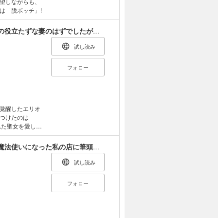
望しながらも、
は「脱ボッチ」!
さよなら、英雄になった旦那様 ～ただ祈るだけの役立たずな妻のはずでしたが……～
試し読み
フォロー
覚醒したエリオ
つけたのは――
れた聖女を愛して
に離縁を受け入れ
、彼の隣に立つ
王都の行き止まりカフェ『隠れ家』 ～うっかり魔法使いになった私の店に筆頭文官様がくつろぎに来ます～
は王都を去った
を見せ始めて
試し読み
変わった人々と出
、女神の加護を
フォロー