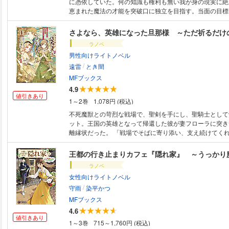
に憑依していた。何の知識も権利も無い我が身の現実に絶
恵まれた魔法の才能を突破口に独立を目指す。当面の目標
ラノベ
男性向けライトノベル
/
遠雷
とき間
MFブックス
4.9
値引きあり
1～2巻
1,078円 (税込)
不死魔獣との苛烈な戦場で、聖剣を手にし、聖騎士として
ット。王国の英雄となって帰還した彼が妻フローラに突き
離縁状だった。 「戦場でそばに寄り添い、支え続けてく
しまった」 そう告げる夫の言葉に、フローラはただ静か
る。安全な王都でただ祈ることしかできなかった自分には
資格などなかったのかもしれないと思って。そうして彼女
ラノベ
のだった。 だが、その日を境にエリオットの聖剣は陰り
女性向けライトノベル
――。 一方、すべてを失ったフローラは、旅の中で一風
/
会い、自分の居場所を見つけ始める。やがて彼女の祈りは
守雨
染平かつ
いただく祝福となり、仲間を護る奇跡となってゆく。
MFブックス
4.6
値引きあり
1～3巻
715～1,760円 (税込)