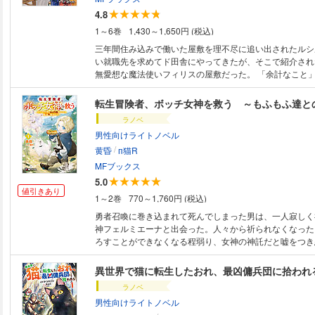
4.8
1～6巻
1,430～1,650円 (税込)
三年間住み込みで働いた屋敷を理不尽に追い出されたルシ
い就職先を求めてド田舎にやってきたが、そこで紹介され
無愛想な魔法使いフィリスの屋敷だった。 「余計なこと
難しいフィリスの屋敷での仕事は、蓋を開けてみるとルシ
条件！ 何としても新しい職場を死守するべく、彼女は「
雷を回避するためにフィリスの観察を始める。 そんなフ
ラノベ
しずつ知っていくうちに、気難しいだけでない意外な一面
男性向けライトノベル
ルの気持ちは徐々に変化していき――。 フィリスとの距
/
る一方、前の屋敷の主がなぜだか自分を捜し回っているら
黄昏
п猫R
耳にするルシル。他にもフィリスの周囲では何やら魔法使
MFブックス
め……！？ 平穏に暮らしたいのに何かと起こるトラブル
5.0
プライドと持ち前の前向きさで乗り越えながらゆっくりと
値引きあり
1～2巻
770～1,760円 (税込)
育む、ほっこり異世界再就職ファンタジー。
勇者召喚に巻き込まれて死んでしまった男は、一人寂しく
神フェルミエーナと出会った。人々から祈られなくなった
ろすことができなくなる程弱り、女神の神託だと嘘をつき
現れ始めたことに怒る女神の姿を見て、神力（しんりき）
けをしてあげようと決める。 無事異世界転生を果たした
異世界で猫に転生したおれ、最凶傭兵団に拾われ
で習慣だった「いただきます」と「ごちそうさま」の言葉
ラノベ
有効だと知ったものの、なかなか広めることができずにい
男性向けライトノベル
冒険者となったエルは、依頼で知り合った料理人に日本で