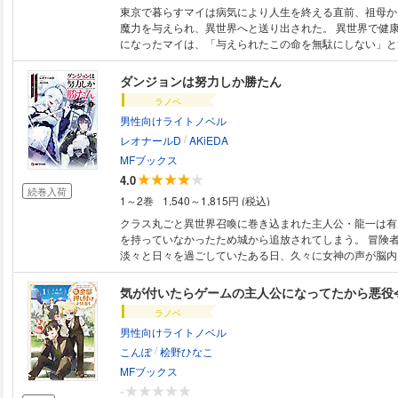
東京で暮らすマイは病気により人生を終える直前、祖母か
魔力を与えられ、異世界へと送り出された。 異世界で健
になったマイは、「与えられたこの命を無駄にしない」と
都の行き止まりにカフェ『隠れ家』を開く。 そんな彼女
お城勤めの筆頭文官ヘンリーが、マイの料理や人柄に魅せ
ダンジョンは努力しか勝たん
ようになる。 彼は大きな秘密を抱えるがゆえに、平穏な
ラノベ
が、たくましく生きるマイにどんどん惹かれていき……!?
男性向けライトノベル
家』にはマイに惹かれた人々が集まり、彼女の祖母と関わ
/
登場して――。 これはマイが美味しい料理と魔法の力で
レオナールD
AKiEDA
物語。 王都の行き止まりにカフェ『隠れ家』、新規開店
MFブックス
4.0
続巻入荷
1～2巻
1,540～1,815円 (税込)
クラス丸ごと異世界召喚に巻き込まれた主人公・龍一は有
を持っていなかったため城から追放されてしまう。 冒険
淡々と日々を過ごしていたある日、久々に女神の声が脳内
全ての転移者のチート能力を取り上げると……。 チート
力の結果身に付けたスキルだけで生き抜いてきた龍一にと
気が付いたらゲームの主人公になってたから悪役
に困りもしないこと。意に介さず冒険者暮らしを続けてい
ラノベ
に召喚され、その美貌と有用なチート能力により城に残っ
男性向けライトノベル
馴染・トワが奴隷として売られているのを目にしてしまい
/
吐き出しトワの身を引き受ける。 二人で暮らす家を買う
こんぽ
桧野ひなこ
ンに潜ったり、暮らしを彩るためのショッピングを一緒に
MFブックス
ンジョン産の食材を使用したトワの手料理に舌鼓を打った
-