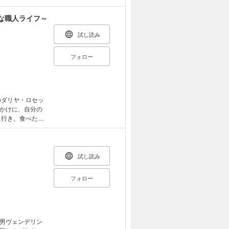
わった彼は、
生を送ると決意
な職人ライフ～
才能を開花さ
にはエメラルド
試し読み
彼の新たな人生
ー、ここに始
フォロー
本形式での配信
のダリヤ・ロセッ
かけに、自分の
に行き、食べたい
っていたら、な
が作ったの!?」
利な魔導具が異
いものも、どん
試し読み
なものづくりスト
フォロー
男ヴェンデリン