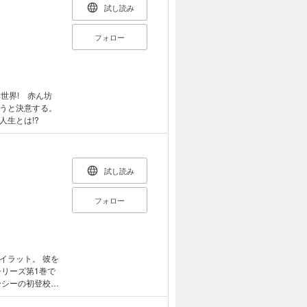
試し読み
フォロー
世界! 赤ん坊
うと決意する。
生とは!?
試し読み
フォロー
イラット。 彼を
リーズ第1巻で
ーシーの初登校を
スラ七騎士物