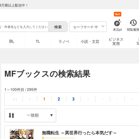
8万冊以上配信中！
Get!
セーフサーチ 中
来店pt
閲覧履
ビジネス
BL
TL
ラノベ
小説・文芸
実用
MFブックスの検索結果
1～100件目
/
295件
<<
<
1
2
3
・
・
・
・
一致順
無職転生 ～異世界行ったら本気だす～