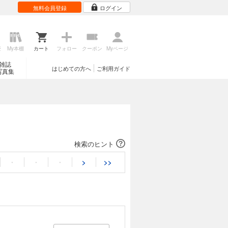
無料会員登録
ログイン
歴
My本棚
カート
フォロー
クーポン
Myページ
雑誌
はじめての方へ
ご利用ガイド
写真集
検索のヒント
・
・
・
>
>>