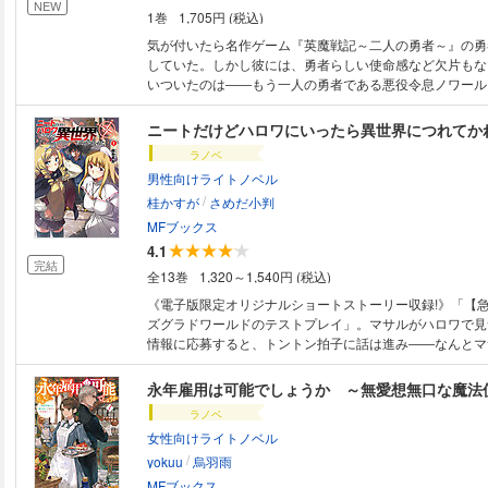
いられなかった日々を取り戻すかのような時間を積み重ね
NEW
1巻
1,705円 (税込)
龍一へ向ける溺愛は天井知らずに大きくなる。そして、龍
に凡人ながら努力を積み上げてきた努力の原点を思い出し
気が付いたら名作ゲーム『英魔戦記～二人の勇者～』の勇
していた。しかし彼には、勇者らしい使命感など欠片もない
いついたのは――もう一人の勇者である悪役令息ノワール
付けることだった！ 原作では、傲岸不遜な悪役令息とし
ール。公爵家の嫡男である彼に近づき従者となったブラン
ニートだけどハロワにいったら異世界につれてか
闇落ちを回避し、魔王もヒロインも全部押し付けようと奔
ラノベ
飄々としたブランと尖って素直になれないノワールの関係
男性向けライトノベル
で……。それでも公爵家の人々に温かく見守られながら、
/
は少しずつ歩調を合わせていく――？ 面倒臭がりなテキ
桂かすが
さめだ小判
レ悪役令息が織りなすアンバランス・バディコメディ、こ
MFブックス
4.1
完結
全13巻
1,320～1,540円 (税込)
《電子版限定オリジナルショートストーリー収録!》「【
ズグラドワールドのテストプレイ」。マサルがハロワで見
情報に応募すると、トントン拍子に話は進み――なんとマ
地に立っていた。しかもこの世界は20年以内に滅亡すると
みを絶やさずに無理せず頑張る! マサルのニートなりの
永年雇用は可能でしょうか ～無愛想無口な魔法
です!
ラノベ
女性向けライトノベル
/
yokuu
烏羽雨
MFブックス