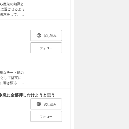
ら魔法の知識と
康に過ごせるよう
決意をして、王
の『隠れ家』に、
られて連日通う
日々を望んでいた
 他にも『隠れ
試し読み
りのある人物も
誰かを幸せにする
フォロー
！
用なチート能力
者として堅実に
に響き渡る――
に頼ることなく努
って、それは別
令息に全部押し付けようと思う
たのだが、一緒
ているはずの幼
試し読み
、貯えの全てを
ため共にダンジョ
フォロー
楽しんだり、ダ
り……と一緒に