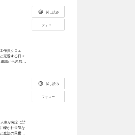
かつて狂犬と呼ば
ー、激闘のその後
試し読み
フォロー
工作員クロエ
と完遂する日々
は組織から忽然と
王国の一般市民
人生をやり直す
イフ初日にとある
、多くの人々と
試し読み
の先生・凶悪犯の
躍!! 一方でビ
フォロー
、手札が多い彼
るビクトリアの人
の人生が完全に詰
に轢かれ呆気な
と魔法の異世界