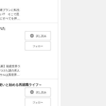
るなか、トワの
一もトワのため
――。
者ブランに転生
!? そこで思
にすべてを押し
て闇落ちするノワ
は、ノワールの
れた
走する。だが、
は前途多難
試し読み
ちぐはぐな二人
トー勇者とツンデ
フォロー
こに開幕！
急募】箱庭世界ラ
つけた謎の求人
サルは異世界の
か!? 一縷の望
異世界冒険、開幕
使いと始める再就職ライフ～
試し読み
フォロー