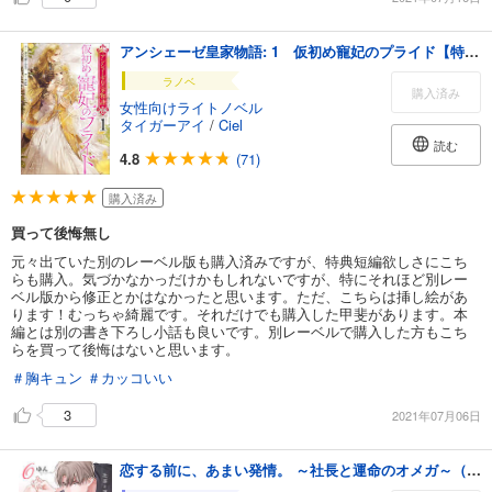
アンシェーゼ皇家物語: 1 仮初め寵妃のプライド【特典SS付】
ラノベ
購入済み
女性向けライトノベル
タイガーアイ
/
Ciel
読む
4.8
(71)
購入済み
買って後悔無し
元々出ていた別のレーベル版も購入済みですが、特典短編欲しさにこち
らも購入。気づかなかっだけかもしれないですが、特にそれほど別レー
ベル版から修正とかはなかったと思います。ただ、こちらは挿し絵があ
ります！むっちゃ綺麗です。それだけでも購入した甲斐があります。本
編とは別の書き下ろし小話も良いです。別レーベルで購入した方もこち
らを買って後悔はないと思います。
＃胸キュン
＃カッコいい
3
2021年07月06日
恋する前に、あまい発情。 ～社長と運命のオメガ～（6）