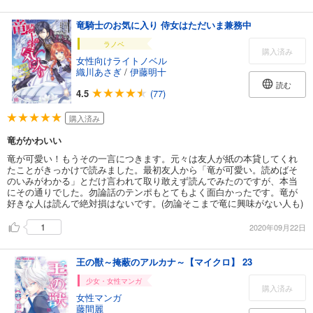
竜騎士のお気に入り 侍女はただいま兼務中
ラノベ
購入済み
女性向けライトノベル
織川あさぎ
/
伊藤明十
読む
4.5
(77)
購入済み
竜がかわいい
竜が可愛い！もうその一言につきます。元々は友人が紙の本貸してくれ
たことがきっかけで読みました。最初友人から「竜が可愛い。読めばそ
のいみがわかる」とだけ言われて取り敢えず読んでみたのですが、本当
にその通りでした。勿論話のテンポもとてもよく面白かったです。竜が
好きな人は読んで絶対損はないです。(勿論そこまで竜に興味がない人も)
1
2020年09月22日
王の獣～掩蔽のアルカナ～【マイクロ】 23
少女・女性マンガ
購入済み
女性マンガ
藤間麗