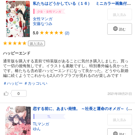
私たちはどうかしている（１６） ミニカラー画集付き特装版
少女・女性マンガ
購入済み
女性マンガ
安藤なつみ
読む
5.0
(2)
購入済み
ハッピーエンド
通常版を購入する直前で特装版があることに気付き購入しました。買っ
て一切の後悔無しです。イラストも素敵ですし、特別番外編も良かった
です。椿たちも含め皆ハッピーエンドになって良かった。どうやら新婚
編に続くようでこれからも2人のラブラブが見れるのが楽しみです！
＃ハッピー
＃カッコいい
0
2021年09月21日
恋する前に、あまい発情。 ～社長と運命のオメガ～（8）
TL
購入済み
TLマンガ
ゆん
読む