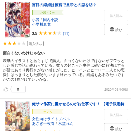
盲目の織姫は後宮で皇帝との恋を紡ぐ
小説・文芸
購入済み
小説
/
国内小説
小早川真寛
読む
3.5
(11)
購入済み
面白くないわけじゃない
表紙のイラストとあらすじで購入。面白くないわけではないがフワッと
した感じで話が終わっている。数々の起こった事件は確かに解決はする
が話にあまり奥行きがない感じがした。ヒロインとヒーロー二人との恋
愛にはっきりとした解がないまま終わっている。続編もあるみたいです
がこの1巻だけでいいかな。
0
2020年08月09日
俺サマ作家に書かせるのがお仕事です！ 【電子限定特典付き】
ラノベ
購入済み
女性向けライトノベル
あさぎ千夜春
/
氷堂れん
読む