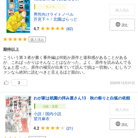
ラノベ
購入済み
男性向けライトノベル
芥見下々
/
北國ばらっど
読む
4.7
(82)
購入済み
期待以上
こういう第３者が書く番外編は何処か原作と違和感があることがある
が、こればっかりはそんなことはなかった。よく、原作を読み込んでる
なぁと思った。原作の補完が出来ていて読んで損は一切無い。むしろフ
ァンなら絶対に読むべきと言えるほど面白い。
3
2020年12月31日
わが家は祇園の拝み屋さん13 秋の祭りと白狐の依頼
小説・文芸
購入済み
小説
/
国内小説
望月麻衣
読む
4.2
(21)