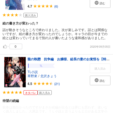
読む
4.7
(6)
購入済み
絵の書き方が変わった？
話が動きそうなところで終わりました。次が楽しみです。話とは関係な
いですが、絵の書き方が変わったのでしょうか。キャラの目が今までの
絵とは変わっていてまるで別の人が書いたような違和感がありました。
0
2020年09月05日
龍の執戀 抗争編 お嬢様、組長の妻のお覚悟を【特典ショートストーリーつき】
TL
購入済み
TL小説
草野來
/
北沢きょう
読む
4.5
(21)
ネタバレ
購入済み
待望の続編
前巻は面白かったのですがまさか続編が出るとは夢にも思わず、迷いな
く購入しました。大満足です。ＴＬ小説と言うよりもエロがある文学小