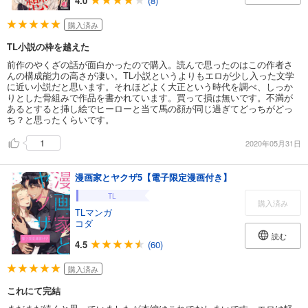
4.0
(8)
購入済み
TL小説の枠を越えた
前作のやくざの話が面白かったので購入。読んで思ったのはこの作者さ
んの構成能力の高さが凄い。TL小説というよりもエロが少し入った文学
に近い小説だと思います。それほどよく大正という時代を調べ、しっか
りとした骨組みで作品を書かれています。買って損は無いです。不満が
あるとすると挿し絵でヒーローと当て馬の顔が同じ過ぎてどっちがどっ
ち？と思ったくらいです。
1
2020年05月31日
漫画家とヤクザ5【電子限定漫画付き】
TL
購入済み
TLマンガ
コダ
読む
4.5
(60)
購入済み
これにて完結