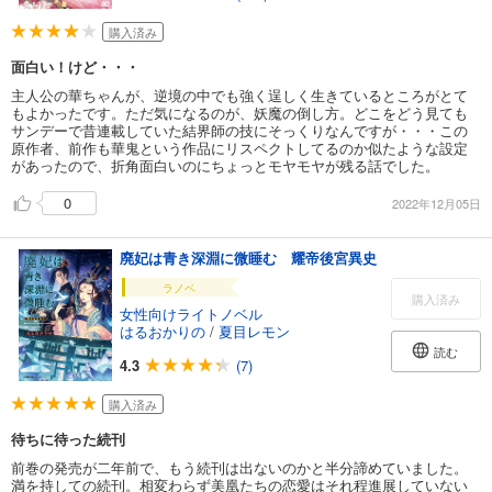
購入済み
面白い！けど・・・
主人公の華ちゃんが、逆境の中でも強く逞しく生きているところがとて
もよかったです。ただ気になるのが、妖魔の倒し方。どこをどう見ても
サンデーで昔連載していた結界師の技にそっくりなんですが・・・この
原作者、前作も華鬼という作品にリスペクトしてるのか似たような設定
があったので、折角面白いのにちょっとモヤモヤが残る話でした。
0
2022年12月05日
廃妃は青き深淵に微睡む 耀帝後宮異史
ラノベ
購入済み
女性向けライトノベル
はるおかりの
/
夏目レモン
読む
4.3
(7)
購入済み
待ちに待った続刊
前巻の発売が二年前で、もう続刊は出ないのかと半分諦めていました。
満を持しての続刊。相変わらず美凰たちの恋愛はそれ程進展していない