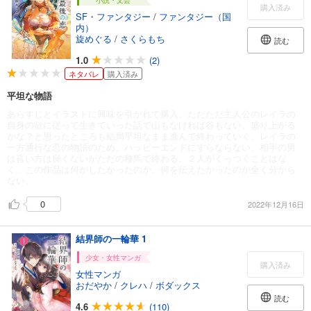
小説・文芸
購入済み
SF・ファンタジー
/
ファンタジー（国
内）
旋めぐる
/
さくらもち
読む
1.0
(2)
ネタバレ
購入済み
平坦な物語
あらすじとイラストに興味を引かれて購入。ただただ主人公のレイラの
自身の欲に従って生きていった話で山もなければ谷もない。盛り上がる
かな？と思ったところも結局平坦なまま進んで終わっていく。レイラの
一方通行な恋の物語のため、ハッピーエンドにすらならない。相手の男
は言い方は良くないがただの種馬で終わる。２人がくっつくことはな
く、この作品は何がしたかったのか、何を伝えたかったのか全く分から
ない。
0
2022年12月16日
結界師の一輪華 1
少女・女性マンガ
購入済み
女性マンガ
おだやか
/
クレハ
/
ボダックス
読む
4.6
(110)