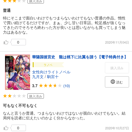
購入済み
普通
特にそこまで面白いわけでもつまらないわけでもない普通の作品。惰性
で買い続けてるだけですが、まぁ、少し甘い日常話。蛇足感が強くなっ
てきたのでそろそろ終わった方が良いとは思いながらも買ってしまう魅
力はあるかな。
0
2020年11月04日
華陽国後宮史 龍は桃下に比翼を請う【電子特典付き】
ラノベ
購入済み
女性向けライトノベル
九月文
/
駒宮十
読む
3.7
(10)
購入済み
可もなく不可もなく
なんと言うか普通。つまらないわけではないが面白いわけでもない。結
局何を読者に伝えたいのかよく分からなかった。
0
2020年10月27日