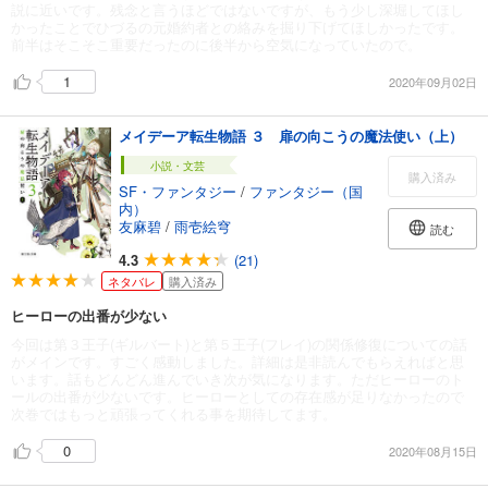
説に近いです。残念と言うほどではないですが、もう少し深堀してほし
かったことでひづるの元婚約者との絡みを掘り下げてほしかったです。
前半はそこそこ重要だったのに後半から空気になっていたので。
1
2020年09月02日
メイデーア転生物語 ３ 扉の向こうの魔法使い（上）
小説・文芸
購入済み
SF・ファンタジー
/
ファンタジー（国
内）
友麻碧
/
雨壱絵穹
読む
4.3
(21)
ネタバレ
購入済み
ヒーローの出番が少ない
今回は第３王子(ギルバート)と第５王子(フレイ)の関係修復についての話
がメインです。すごく感動しました。詳細は是非読んでもらえればと思
います。話もどんどん進んでいき次が気になります。ただヒーローのト
ールの出番が少ないです。ヒーローとしての存在感が足りなかったので
次巻ではもっと頑張ってくれる事を期待してます。
0
2020年08月15日