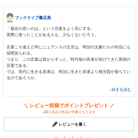
ブックライブ書店員
「最近の若いのは」という言葉をよく耳にする。
実際に使ったことがある人も、少なくないだろう。
言葉こそ違えど同じニュアンスの文言は、明治の文豪たちの作品にも
垣間見られる。
つまり、この言葉は昔からずっと、時代毎の若者が浴びてきた罵倒の
言葉である。
では、現代に生きる若者は、明治に生きた若者より相当質が落ちてい
るのであろうか。
...続きを読む
決してそんなことはない。
そして、悪いのは子どもではない。
悪いのは、いつの時代もその状況を作り出した大人である。
＼ レビュー投稿でポイントプレゼント ／
※購入済みの作品が対象となります
どれぐらい子どものことを知っているか。
その心に直接的な関心を持って接しているか。
レビューを書く
そこに生きるかけがえのない命を心底大事に想っているか、また、扱
っているか。