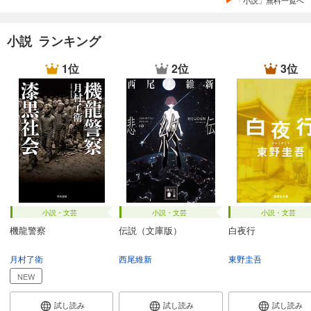
小説 ランキング
1位
2位
3位
小説・文芸
小説・文芸
小説・文芸
機龍警察
伝説（文庫版）
白夜行
月村了衛
西尾維新
東野圭吾
NEW
試し読み
試し読み
試し読み