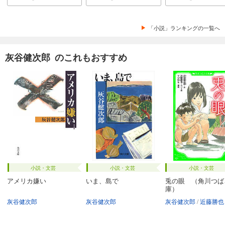
「小説」ランキングの一覧へ
灰谷健次郎 のこれもおすすめ
小説・文芸
小説・文芸
小説・文芸
アメリカ嫌い
いま、島で
兎の眼 （角川つば
庫）
灰谷健次郎
灰谷健次郎
灰谷健次郎
近藤勝也