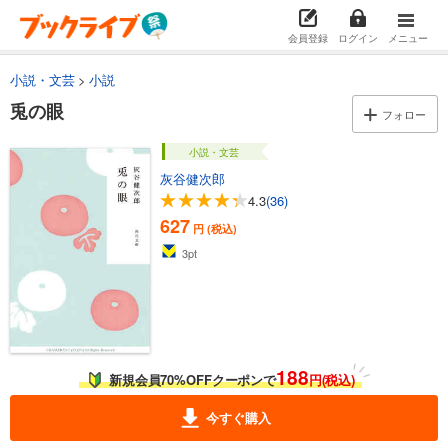
会員登録
ログイン
メニュー
小説・文芸
小説
兎の眼
フォロー
小説・文芸
灰谷健次郎
4.3
(36)
627
円 (税込)
3
pt
188
新規会員70%OFFクーポンで
円(税込)
今すぐ購入