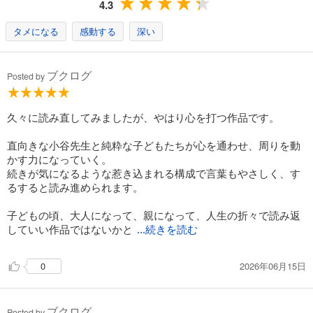
4.3
本書は児童文学ですが、大人の方こそ読むべき作品です。
「美しい心」とは何なのか、「生きる」って何なのか。
タメになる
感動する
深い
そして、生きていく上で、また、人と接する上で、一番大切なことを
本書は学ばせてくれます。
ブクログ
Posted by
久々に読み直してみましたが、やはり心を打つ作品です。
直向きな小谷先生と純粋な子どもたちが心を通わせ、周りを動
かす力になっていく。
続きが気になるような惹き込まれる構成で言葉もやさしく、す
るすると読み進められます。
子どもの頃、大人になって、親になって、人生の折々で読み返
していい作品ではないかと
...続きを読む
2026年06月15日
0
ブクログ
Posted by