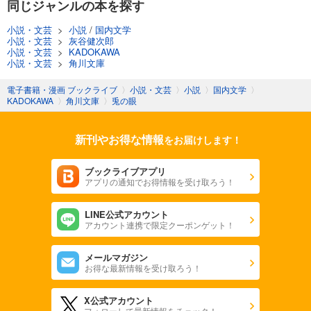
同じジャンルの本を探す
小説・文芸
>
小説
/
国内文学
小説・文芸
>
灰谷健次郎
小説・文芸
>
KADOKAWA
小説・文芸
>
角川文庫
電子書籍・漫画 ブックライブ
〉
小説・文芸
〉
小説
〉
国内文学
〉
KADOKAWA
〉
角川文庫
〉
兎の眼
新刊やお得な情報
をお届けします！
ブックライブアプリ
アプリの通知でお得情報を受け取ろう！
LINE公式アカウント
アカウント連携で限定クーポンゲット！
メールマガジン
お得な最新情報を受け取ろう！
X公式アカウント
フォローして最新情報をチェック！