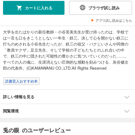
カートに入れる
ブラウザ試し読み
アプリ試し読みはこちら
大学を出たばかりの新任教師・小谷芙美先生が受け持ったのは、学校で
は一言も口をきこうとしない一年生・鉄三。決して心を開かない鉄三に
打ちのめされる小谷先生だったが、鉄三の祖父・バクじいさんや同僚の
「教員ヤクザ」足立先生、そして学校の子どもたちとのふれ合いの中
で、鉄三の中に隠された可能性の豊かさに気づいていくのだった……。
すべての人の魂に、生涯消えない圧倒的な感動を刻みつける、灰谷健次
郎の代表作。(C)KAMAWANU CO.,LTD.All Rights Reserved
読書芸人おすすめ本
詳しい情報を見る
閲覧環境
兎の眼 のユーザーレビュー