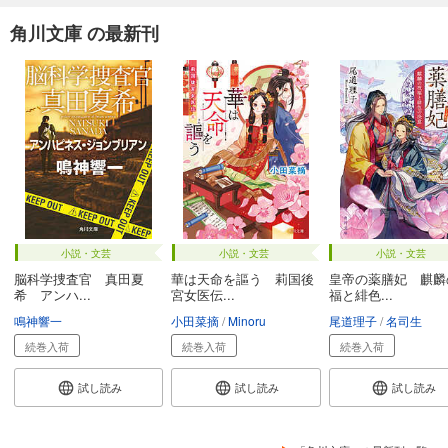
角川文庫 の最新刊
小説・文芸
小説・文芸
小説・文芸
脳科学捜査官 真田夏
華は天命を謳う 莉国後
皇帝の薬膳妃 麒麟
希 アンハ...
宮女医伝...
福と緋色...
鳴神響一
小田菜摘
Minoru
尾道理子
名司生
続巻入荷
続巻入荷
続巻入荷
試し読み
試し読み
試し読み