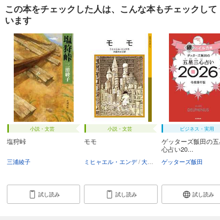
この本をチェックした人は、こんな本もチェックして
います
小説・文芸
小説・文芸
ビジネス・実用
塩狩峠
モモ
ゲッターズ飯田の五
心占い20...
三浦綾子
ミヒャエル・エンデ
大島かおり
ゲッターズ飯田
試し読み
試し読み
試し読み