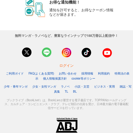
お得な通知機能！
通知を許可すると、お得なクーポン情報
などが届きます。
無料マンガ・ラノベなど、豊富なラインナップで188万冊以上配信中！
ログイン
ご利用ガイド
FAQ(よくある質問)
お問い合わせ
採用情報
利用規約
特商法の表
示
個人情報保護方針
cookie等ポリシー
少年・青年マンガ
少女・女性マンガ
ラノベ
小説・文芸
ビジネス・実用
雑誌・写
真集
TL
BL
ブックライブ（BookLive!）は、BookLiveが運営する電子書店です。TOPPANホールディング
ス、カルチュア・コンビニエンス・クラブ、テレビ朝日の出資を受け、日本最大級の電子書籍配
信サービスを行っています。