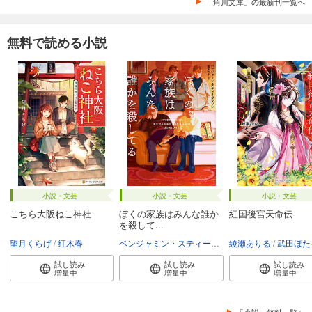
「角川文庫」の最新刊一覧へ
無料で読める小説
小説・文芸
小説・文芸
小説・文芸
こちら大阪ねこ神社
ぼくの家族はみんな誰か
紅国後宮天命伝
を殺して...
望月くらげ
紅木春
ベンジャミン・スティーヴンソン
綾瀬ありる
富永和子
武田ほた
試し読み
試し読み
試し読み
増量中
増量中
増量中
「小説」無料一覧へ