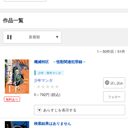
作品一覧
新着順
1～50件目
/
51件
殲滅特区 －怪獣関連犯罪録－
少年・青年マンガ
少年マンガ
試し読み
-
0～792円 (税込)
フォロー
無料あり
あらすじを表示する
検索結果はありません