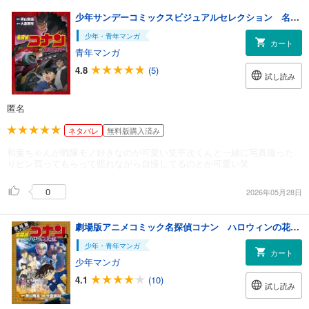
少年サンデーコミックスビジュアルセレクション 名探偵コナン 大怪獣ゴメラ ＶＳ 仮面ヤイバー
少年・青年マンガ
カート
青年マンガ
4.8
(5)
試し読み
匿名
ネタバレ
無料版購入済み
和葉ちゃんが戦隊モノ好きなのが可愛い笑平次くんと一緒に写真撮った
りピン買ってもらって照れながら自慢してるのとか可愛い笑
0
2026年05月28日
劇場版アニメコミック名探偵コナン ハロウィンの花嫁 上
少年・青年マンガ
カート
少年マンガ
4.1
(10)
試し読み