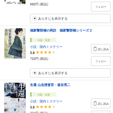
682円 (税込)
フォロー
あらすじを表示する
福家警部補の再訪 福家警部補シリーズ２
小説・文芸
小説
/
国内ミステリー
試し読み
3.8
722円 (税込)
フォロー
あらすじを表示する
生還 山岳捜査官・釜谷亮二
小説・文芸
小説
/
国内ミステリー
試し読み
3.8
774円 (税込)