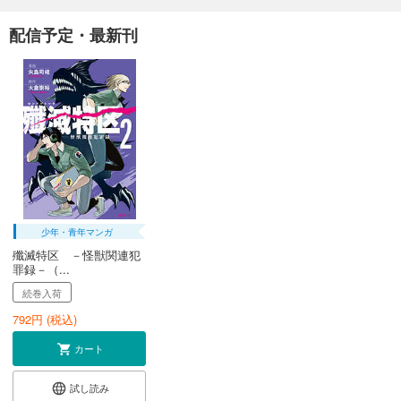
配信予定・最新刊
少年・青年マンガ
殲滅特区 －怪獣関連犯
罪録－（...
続巻入荷
792
円 (税込)
カート
試し読み