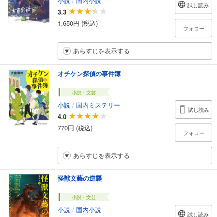
小説
/
国内小説
試し読み
3.3
1,650円 (税込)
フォロー
あらすじを表示する
オチケン探偵の事件簿
小説・文芸
小説
/
国内ミステリー
試し読み
4.0
770円 (税込)
フォロー
あらすじを表示する
怪獣文藝の逆襲
小説・文芸
小説
/
国内小説
試し読み