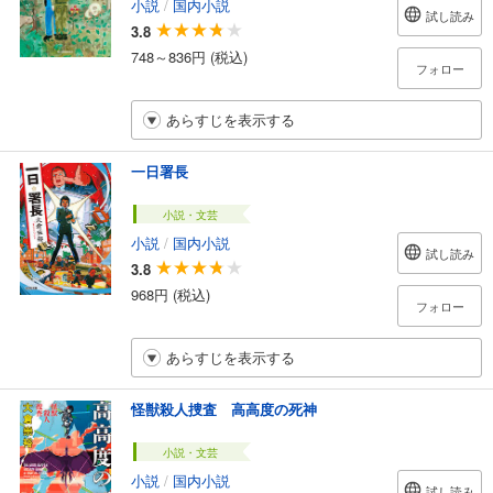
小説
/
国内小説
試し読み
3.8
748～836円 (税込)
フォロー
あらすじを表示する
一日署長
小説・文芸
小説
/
国内小説
試し読み
3.8
968円 (税込)
フォロー
あらすじを表示する
怪獣殺人捜査 高高度の死神
小説・文芸
小説
/
国内小説
試し読み