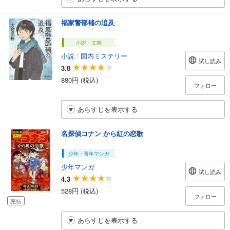
福家警部補の追及
小説・文芸
小説
/
国内ミステリー
試し読み
3.8
880円 (税込)
フォロー
あらすじを表示する
名探偵コナン から紅の恋歌
少年・青年マンガ
少年マンガ
試し読み
4.3
528円 (税込)
フォロー
完結
あらすじを表示する