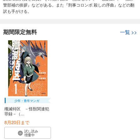
警部補の挨拶』などがある。また『刑事コロンボ 殺しの序曲』などの翻
訳も手がける。
期間限定無料
一覧
>>
少年・青年マンガ
殲滅特区 －怪獣関連犯
罪録－（...
8月20日まで
試し読み
増量中