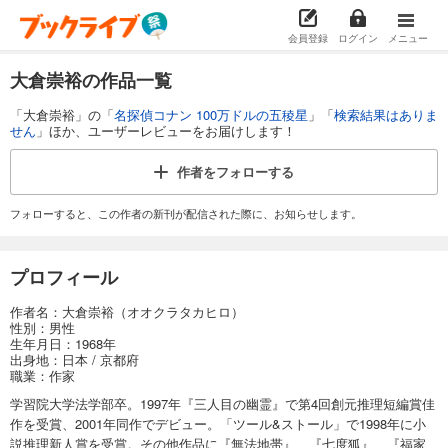
会員登録
ログイン
メニュー
大倉崇裕の作品一覧
「大倉崇裕」の「
名探偵コナン 100万ドルの五稜星
」「
検索結果はありま
せん
」ほか、ユーザーレビューをお届けします！
作者を
フォローする
フォローすると、この作者の新刊が配信された際に、お知らせします。
プロフィール
作者名：大倉崇裕（オオクラタカヒロ）
性別：男性
生年月日：1968年
出身地：日本 / 京都府
職業：作家
学習院大学法学部卒。1997年『三人目の幽霊』で第4回創元推理短編賞佳
作を受賞、2001年同作でデビュー。「ツール&ストール」で1998年に小
説推理新人賞を受賞。その他作品に『無法地帯』、『七度狐』、『福家