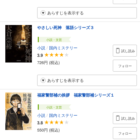
あらすじを表示する
やさしい死神 落語シリーズ３
小説・文芸
小説
/
国内ミステリー
試し読み
3.9
726円 (税込)
フォロー
あらすじを表示する
福家警部補の挨拶 福家警部補シリーズ１
小説・文芸
小説
/
国内ミステリー
試し読み
3.8
550円 (税込)
フォロー