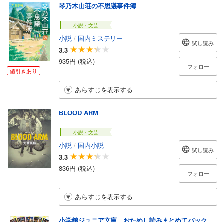
琴乃木山荘の不思議事件簿
小説・文芸
小説
/
国内ミステリー
試し読み
3.3
935円 (税込)
フォロー
値引きあり
あらすじを表示する
BLOOD ARM
小説・文芸
小説
/
国内小説
試し読み
3.3
836円 (税込)
フォロー
あらすじを表示する
小学館ジュニア文庫 おためし読みまとめてパック