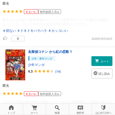
匿名
ネタバレ
無料版購入済み
降谷さんを含めた警察学校のメンバーと警視庁がメインの舞台と題材に
なっていて、ロシアの犯人を巡る抗争が面白かったです。
＃切ない
＃ドキドキハラハラ
＃カッコいい
0
2026年05月02日
名探偵コナン から紅の恋歌 1
少年・青年マンガ
カート
少年マンガ
4.3
(14)
試し読み
匿名
ネタバレ
無料版購入済み
から紅の恋歌は舞台(秋の京都)もストーリーも恋愛模様も主題歌も何もか
もが好きなのでコミカライズでゆっくり見返せて嬉しいです！
トップ
カート
検索
無料本
はじめての方へ