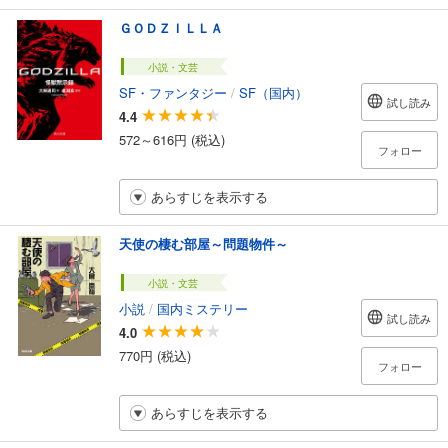
ＧＯＤＺＩＬＬＡ
小説・文芸
SF・ファンタジー
/
SF（国内）
試し読み
4.4
572～616円 (税込)
フォロー
あらすじを表示する
天使の棲む部屋～問題物件～
小説・文芸
小説
/
国内ミステリー
試し読み
4.0
770円 (税込)
フォロー
あらすじを表示する