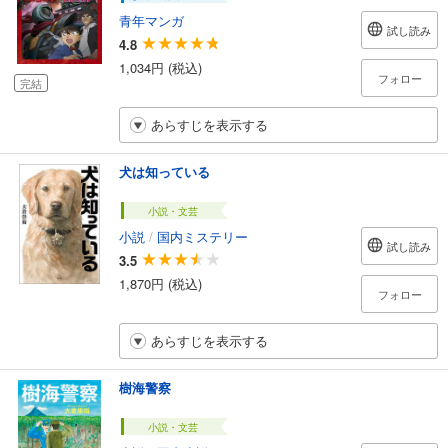
青年マンガ
試し読み
4.8
1,034円 (税込)
フォロー
完結
あらすじを表示する
犬は知っている
小説・文芸
小説
/
国内ミステリー
試し読み
3.5
1,870円 (税込)
フォロー
あらすじを表示する
樹海警察
小説・文芸