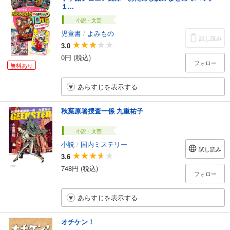
１...
小説・文芸
児童書
/
よみもの
試し読み
3.0
0円 (税込)
フォロー
無料あり
あらすじを表示する
秋葉原署捜査一係 九重祐子
小説・文芸
小説
/
国内ミステリー
試し読み
3.6
748円 (税込)
フォロー
あらすじを表示する
オチケン！