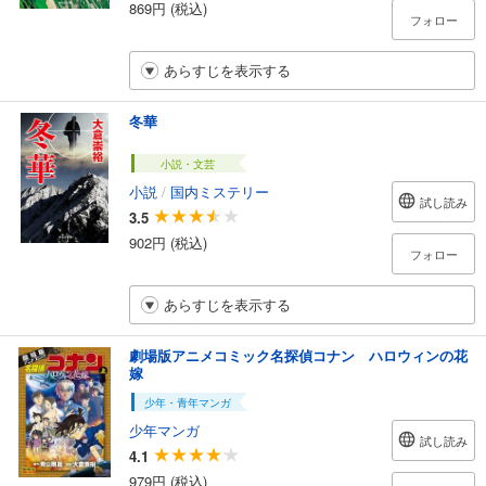
869円 (税込)
フォロー
あらすじを表示する
冬華
小説・文芸
小説
/
国内ミステリー
試し読み
3.5
902円 (税込)
フォロー
あらすじを表示する
劇場版アニメコミック名探偵コナン ハロウィンの花
嫁
少年・青年マンガ
少年マンガ
試し読み
4.1
979円 (税込)