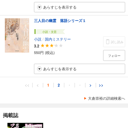
あらすじを表示する
三人目の幽霊 落語シリーズ１
小説・文芸
小説
/
国内ミステリー
試し読み
3.2
550円 (税込)
フォロー
あらすじを表示する
<<
<
1
2
・
・
>
>>
大倉崇裕の詳細検索へ
掲載誌