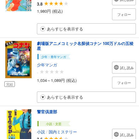
3.8
1,980円 (税込)
フォロー
あらすじを表示する
劇場版アニメコミック名探偵コナン 100万ドルの五稜
星
少年・青年マンガ
少年マンガ
試し読み
-
1,034～1,089円 (税込)
フォロー
完結
あらすじを表示する
警官倶楽部
小説・文芸
小説
/
国内ミステリー
試し読み