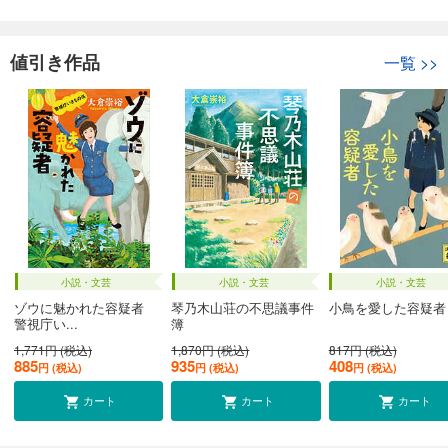
値引き作品
一覧
>>
小説・文芸
小説・文芸
小説・文芸
ゾウに魅かれた容疑者
琴乃木山荘の不思議事件
小鳥を愛した容疑者
警視庁い...
簿
1,771円 (税込)
1,870円 (税込)
817円 (税込)
885
935
408
円 (税込)
円 (税込)
円 (税込)
カート
カート
カート