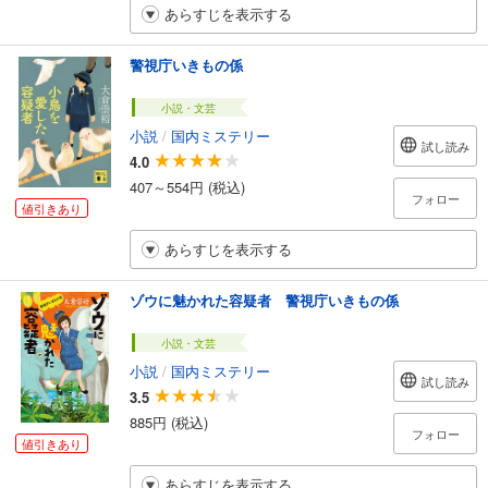
あらすじを表示する
警視庁いきもの係
小説・文芸
小説
/
国内ミステリー
試し読み
4.0
407～554円 (税込)
フォロー
値引きあり
あらすじを表示する
ゾウに魅かれた容疑者 警視庁いきもの係
小説・文芸
小説
/
国内ミステリー
試し読み
3.5
885円 (税込)
フォロー
値引きあり
あらすじを表示する