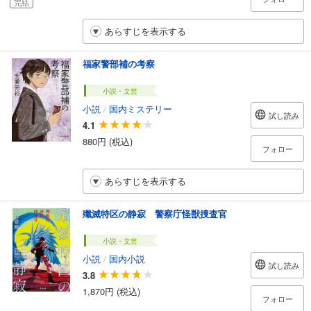
完結
あらすじを表示する
福家警部補の考察
小説・文芸
小説
/
国内ミステリー
試し読み
4.1
880円 (税込)
フォロー
あらすじを表示する
殲滅特区の静寂 警察庁怪獣捜査官
小説・文芸
小説
/
国内小説
試し読み
3.8
1,870円 (税込)
フォロー