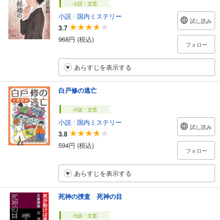
小説・文芸
小説
/
国内ミステリー
試し読み
3.7
968円 (税込)
フォロー
あらすじを表示する
白戸修の逃亡
小説・文芸
小説
/
国内ミステリー
試し読み
3.8
594円 (税込)
フォロー
あらすじを表示する
死神の捜査 死神の目
小説・文芸