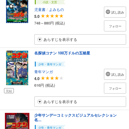
小説・文芸
児童書
/
よみもの
試し読み
5.0
748～880円 (税込)
フォロー
あらすじを表示する
名探偵コナン 100万ドルの五稜星
少年・青年マンガ
青年マンガ
試し読み
4.0
616円 (税込)
フォロー
完結
あらすじを表示する
少年サンデーコミックスビジュアルセレクション
名...
少年・青年マンガ