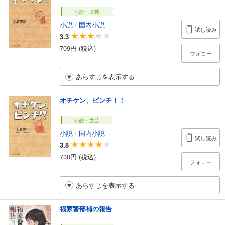
小説・文芸
小説
/
国内小説
試し読み
3.3
709円 (税込)
フォロー
あらすじを表示する
オチケン、ピンチ！！
小説・文芸
小説
/
国内小説
試し読み
3.8
730円 (税込)
フォロー
あらすじを表示する
福家警部補の報告