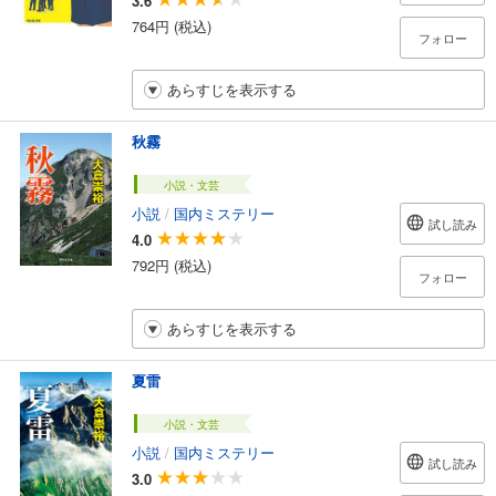
3.6
764円 (税込)
フォロー
あらすじを表示する
秋霧
小説・文芸
小説
/
国内ミステリー
試し読み
4.0
792円 (税込)
フォロー
あらすじを表示する
夏雷
小説・文芸
小説
/
国内ミステリー
試し読み
3.0