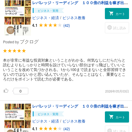
レバレッジ・リーディング １００倍の利益を稼ぎ出すビジネス書「多読」のすすめ
ビジネス・実用
カート
ビジネス・経済
/
ビジネス教養
4.1
(42)
試し読み
ブクログ
Posted by
本が非常に有益な投資対象ということがわかる。何気なしにだらだらと
読むよりもしっかりと時間を設けていらない部分はすっ飛ばしていいと
いうことを改めて気づかされる。1から100まで読まないと全部習得でき
ないのではないかと思い込んでいたが、そんなことはなく、重要なとこ
ろだけをポイントで読む力が必要である。
0
2026年05月03日
レバレッジ・リーディング １００倍の利益を稼ぎ出すビジネス書「多読」のすすめ
ビジネス・実用
カート
ビジネス・経済
/
ビジネス教養
4.1
(42)
試し読み