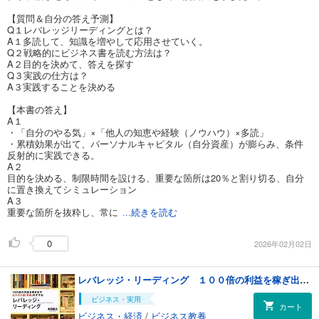
【質問＆自分の答え予測】
Q１レバレッジリーディングとは？
A１多読して、知識を増やして応用させていく。
Q２戦略的にビジネス書を読む方法は？
A２目的を決めて、答えを探す
Q３実践の仕方は？
A３実践することを決める
【本書の答え】
A１
・「自分のやる気」×「他人の知恵や経験（ノウハウ）×多読」
・累積効果が出て、パーソナルキャピタル（自分資産）が膨らみ、条件
反射的に実践できる。
A２
目的を決める、制限時間を設ける、重要な箇所は20％と割り切る、自分
に置き換えてシミュレーション
A３
重要な箇所を抜粋し、常に
...続きを読む
0
2026年02月02日
レバレッジ・リーディング １００倍の利益を稼ぎ出すビジネス書「多読」のすすめ
ビジネス・実用
カート
ビジネス・経済
/
ビジネス教養