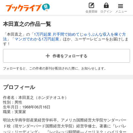
会員登録
ログイン
メニュー
本田直之の作品一覧
「本田直之」の「
1万円起業 片手間で始めてじゅうぶんな収入を稼ぐ方
法
」「
マンガでわかる1万円起業
」ほか、ユーザーレビューをお届けしま
す！
作者を
フォローする
フォローすると、この作者の新刊が配信された際に、お知らせします。
プロフィール
作者名：本田直之（ホンダナオユキ）
性別：男性
生年月日：1968年06月16日
職業：実業家
明治大学商学部産業経営学科卒。アメリカ国際経営大学院サンダーバー
ド校（現サンダーバード国際経営大学院）経営学修士。著書に『レバレ
ッジ・リーディング』、『レバレッジ時間術―ノーリスク・ハイリター