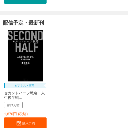
配信予定・最新刊
ビジネス・実用
セカンドハーフ戦略 人
生後半戦...
8/17入荷
1,870
円 (税込)
購入予約