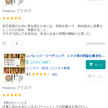
ブクログ
Posted by
自己投資のために本を読むためには、目的を持って、斜め読みし必要な
ところだけ読み、実践すること。
ダラダラ読んでる自分は、本当にお金と時間の無駄だと思った。
0
2026年05月06日
レバレッジ・リーディング １００倍の利益を稼ぎ出すビジネス書「多読」のすすめ
ビジネス・実用
カート
ビジネス・経済
/
ビジネス教養
4.1
(42)
試し読み
ブクログ
Posted by
【学びたいこと】
仕事に活かせるビジネスパーソンとしての読書法を学びたい。