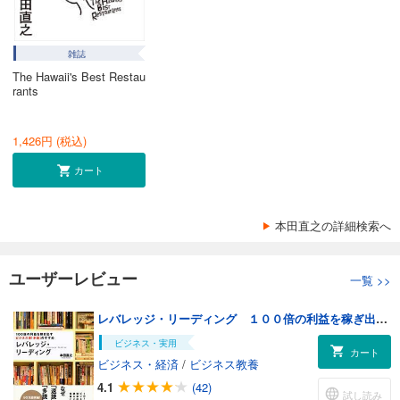
雑誌
The Hawaii's Best Restau
rants
1,426
円 (税込)
カート
本田直之の詳細検索へ
ユーザーレビュー
一覧
>>
レバレッジ・リーディング １００倍の利益を稼ぎ出すビジネス書「多読」のすすめ
ビジネス・実用
カート
ビジネス・経済
/
ビジネス教養
4.1
(42)
試し読み