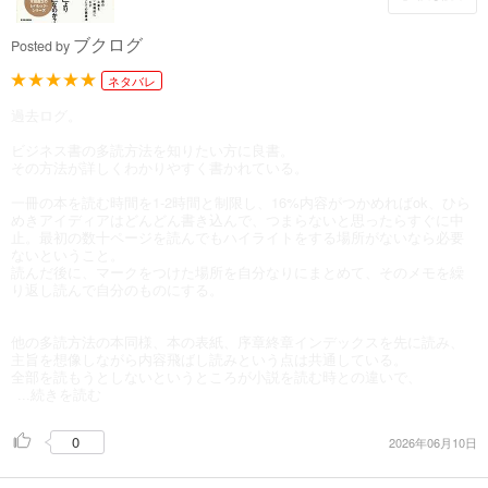
ブクログ
Posted by
ネタバレ
過去ログ。
ビジネス書の多読方法を知りたい方に良書。
その方法が詳しくわかりやすく書かれている。
一冊の本を読む時間を1-2時間と制限し、16%内容がつかめればok、ひら
めきアイディアはどんどん書き込んで、つまらないと思ったらすぐに中
止。最初の数十ページを読んでもハイライトをする場所がないなら必要
ないということ。
読んだ後に、マークをつけた場所を自分なりにまとめて、そのメモを繰
り返し読んで自分のものにする。
他の多読方法の本同様、本の表紙、序章終章インデックスを先に読み、
主旨を想像しながら内容飛ばし読みという点は共通している。
全部を読もうとしないというところが小説を読む時との違いで、
...続きを読む
0
2026年06月10日