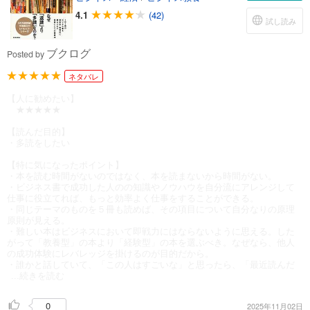
4.1
(42)
試し読み
ブクログ
Posted by
ネタバレ
【人に勧めたい】
★★★★★
【読んだ目的】
・多読をしたい
【特に気になったポイント】
・本を読む時間がないのではなく、本を読まないから時間がない。
・ビジネス書で成功した人のの知識やノウハウを自分流にアレンジして
仕事に役立てれば、もっと効率よく仕事をすることができる。
・同じテーマのものを５冊も読めば、その項目について自分なりの原理
原則が見える。
・難しい本はビジネスにおいて即戦力にはならないように思える。した
がって「教養型」の本より「経験型」の本を選ぶべき。なぜなら、他人
の成功体験にレバレッジを掛けるのが目的だから。
・誰かと話していて、「この人はすごいな」と思ったら、「最近読んだ
...続きを読む
0
2025年11月02日