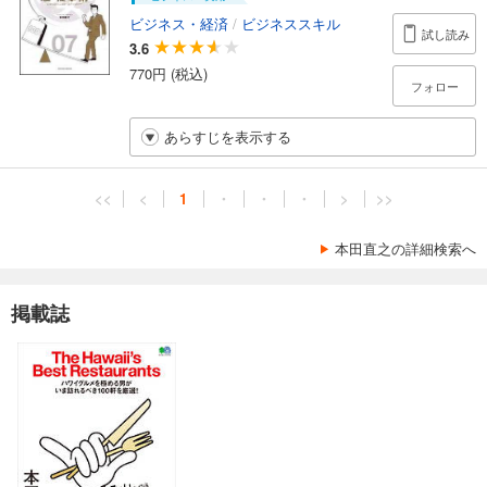
ビジネス・経済
/
ビジネススキル
試し読み
3.6
770円 (税込)
フォロー
あらすじを表示する
<<
<
1
・
・
・
>
>>
本田直之の詳細検索へ
掲載誌