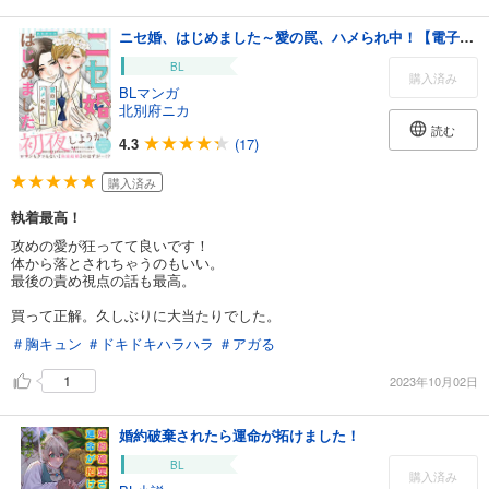
ニセ婚、はじめました～愛の罠、ハメられ中！【電子単行本版／限定特典まんが付き】
BL
購入済み
BLマンガ
北別府ニカ
読む
4.3
(17)
購入済み
執着最高！
攻めの愛が狂ってて良いです！
体から落とされちゃうのもいい。
最後の責め視点の話も最高。
買って正解。久しぶりに大当たりでした。
＃胸キュン
＃ドキドキハラハラ
＃アガる
1
2023年10月02日
婚約破棄されたら運命が拓けました！
BL
購入済み