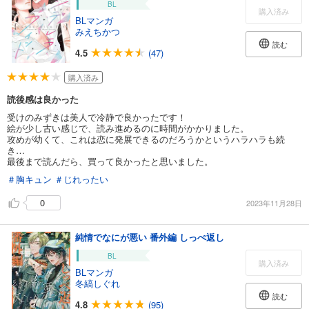
BL
購入済み
BLマンガ
みえちかつ
読む
4.5
(47)
購入済み
読後感は良かった
受けのみずきは美人で冷静で良かったです！
絵が少し古い感じで、読み進めるのに時間がかかりました。
攻めが幼くて、これは恋に発展できるのだろうかというハラハラも続
き…
最後まで読んだら、買って良かったと思いました。
＃胸キュン
＃じれったい
0
2023年11月28日
純情でなにが悪い 番外編 しっぺ返し
BL
購入済み
BLマンガ
冬縞しぐれ
読む
4.8
(95)