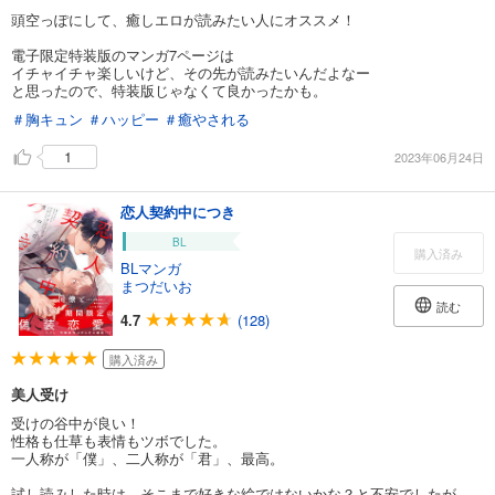
頭空っぽにして、癒しエロが読みたい人にオススメ！
電子限定特装版のマンガ7ページは
イチャイチャ楽しいけど、その先が読みたいんだよなー
と思ったので、特装版じゃなくて良かったかも。
＃胸キュン
＃ハッピー
＃癒やされる
1
2023年06月24日
恋人契約中につき
BL
購入済み
BLマンガ
まつだいお
読む
4.7
(128)
購入済み
美人受け
受けの谷中が良い！
性格も仕草も表情もツボでした。
一人称が「僕」、二人称が「君」、最高。
試し読みした時は、そこまで好きな絵ではないかな？と不安でしたが、