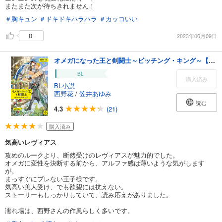
またまた次が待ちきれません！
＃胸キュン
＃ドキドキハラハラ
＃カッコいい
0
2023年06月09日
オメガになった王と剣闘士～ビッチング・キング～【特別版】(イラスト付き)
BL
購入済み
BL小説
西野花
/
笠井あゆみ
読む
4.3
(21)
購入済み
気高いレヴィアス
攻めのルークより、断然受けのレヴィアスが魅力的でした。
オメガに変性を決断する前から、アルファ感は薄いような気がします
が。
まっすぐにブレない王子様です。
気高い美人受け、でも欲望には抗えない。
ストーリーもしっかりしていて、読み応えがありました。
濡れ場は、西野さんの作風らしく多いです。