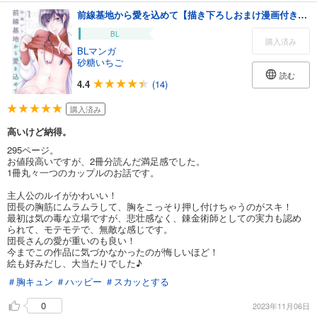
前線基地から愛を込めて【描き下ろしおまけ漫画付き】 1
BL
購入済み
BLマンガ
砂糖いちご
読む
4.4
(14)
購入済み
高いけど納得。
295ページ。
お値段高いですが、2冊分読んだ満足感でした。
1冊丸々一つのカップルのお話です。
主人公のルイがかわいい！
団長の胸筋にムラムラして、胸をこっそり押し付けちゃうのがスキ！
最初は気の毒な立場ですが、悲壮感なく、錬金術師としての実力も認め
られて、モテモテで、無敵な感じです。
団長さんの愛が重いのも良い！
今までこの作品に気づかなかったのが悔しいほど！
絵も好みだし、大当たりでした♪
＃胸キュン
＃ハッピー
＃スカッとする
0
2023年11月06日