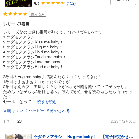
4.5
(152)
購入済み
シリーズ1巻目
シリーズなのに通し番号が無くて、分かりづらいです。
1.ケダモノアラシ
2.ケダモノアラシKiss me baby！
3.ケダモノアラシHug me baby！
4.ケダモノアラシHold me baby！
5.ケダモノアラシTouch me baby！
6.ケダモノアラシLove me baby！
7.ケダモノアラシBind me baby！
3巻目のHug me babyまで読んだら面白くなってきた！
1巻目はまぁまぁ面白かったのですが
2巻目は別カプ「美味しく召し上がれ」が4割を割いていてがっかり。
ためらいながらも3巻目を購入。読んでから1巻を読み返したら面白かっ
た！
セールになって
...続きを読む
＃胸キュン
＃ハッピー
＃癒やされる
28
2023年12月03日
ケダモノアラシ ―Hug me baby！―【電子限定かきおろし漫画付き】＜デジタル版＞