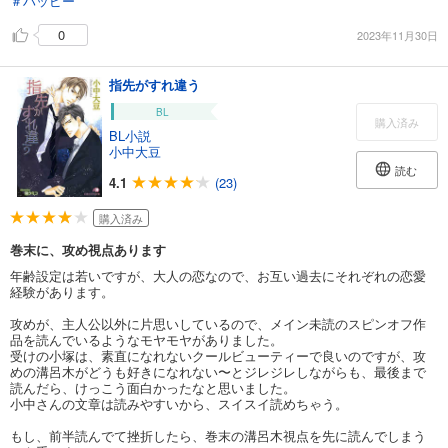
＃ハッピー
0
2023年11月30日
指先がすれ違う
BL
購入済み
BL小説
小中大豆
読む
4.1
(23)
購入済み
巻末に、攻め視点あります
年齢設定は若いですが、大人の恋なので、お互い過去にそれぞれの恋愛
経験があります。
攻めが、主人公以外に片思いしているので、メイン未読のスピンオフ作
品を読んでいるようなモヤモヤがありました。
受けの小塚は、素直になれないクールビューティーで良いのですが、攻
めの溝呂木がどうも好きになれない〜とジレジレしながらも、最後まで
読んだら、けっこう面白かったなと思いました。
小中さんの文章は読みやすいから、スイスイ読めちゃう。
もし、前半読んでて挫折したら、巻末の溝呂木視点を先に読んでしまう