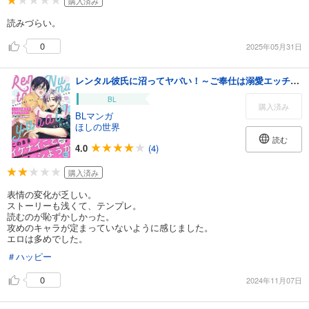
購入済み
読みづらい。
0
2025年05月31日
レンタル彼氏に沼ってヤバい！～ご奉仕は溺愛エッチ【電子単行本版／限定特典まんが付き】
BL
購入済み
BLマンガ
ほしの世界
読む
4.0
(4)
購入済み
表情の変化が乏しい。
ストーリーも浅くて、テンプレ。
読むのが恥ずかしかった。
攻めのキャラが定まっていないように感じました。
エロは多めでした。
＃ハッピー
0
2024年11月07日