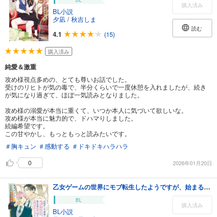
BL
購入済み
BL小説
夕凪
/
秋吉しま
読む
4.1
(15)
購入済み
純愛＆激重
攻め様視点多めの、とても尊いお話でした。
受けのリヒトが気の毒で、半分くらいで一度休憩を入れましたが、続き
が気になり過ぎて、ほぼ一気読みとなりました。
攻め様の溺愛が本当に重くて、いつか本人に気づいて欲しいな。
攻め様が本当に魅力的で、ドハマりしました。
続編希望です。
この甘やかし、もっともっと読みたいです。
＃胸キュン
＃感動する
＃ドキドキハラハラ
0
2026年01月20日
乙女ゲームの世界にモブ転生したようですが、始まる前に王子がドロップアウトしました【電子特別版】
BL
購入済み
BL小説