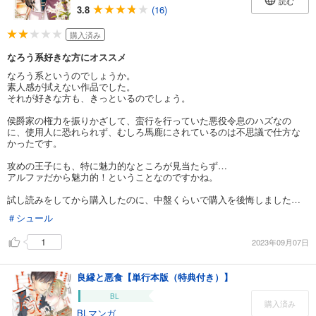
読む
3.8
(16)
購入済み
なろう系好きな方にオススメ
なろう系というのでしょうか。
素人感が拭えない作品でした。
それが好きな方も、きっといるのでしょう。
侯爵家の権力を振りかざして、蛮行を行っていた悪役令息のハズなの
に、使用人に恐れられず、むしろ馬鹿にされているのは不思議で仕方な
かったです。
攻めの王子にも、特に魅力的なところが見当たらず…
アルファだから魅力的！ということなのですかね。
試し読みをしてから購入したのに、中盤くらいで購入を後悔しました…
＃シュール
1
2023年09月07日
良縁と悪食【単行本版（特典付き）】
BL
購入済み
BLマンガ