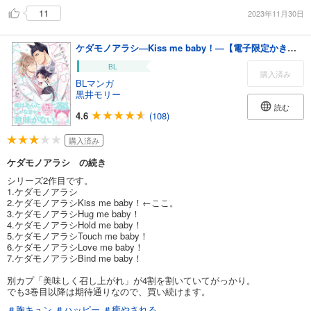
11
2023年11月30日
ケダモノアラシ―Kiss me baby！―【電子限定かきおろし漫画付き】
BL
購入済み
BLマンガ
黒井モリー
読む
4.6
(108)
購入済み
ケダモノアラシ の続き
シリーズ2作目です。
1.ケダモノアラシ
2.ケダモノアラシKiss me baby！←ここ。
3.ケダモノアラシHug me baby！
4.ケダモノアラシHold me baby！
5.ケダモノアラシTouch me baby！
6.ケダモノアラシLove me baby！
7.ケダモノアラシBind me baby！
別カプ「美味しく召し上がれ」が4割を割いていてがっかり。
でも3巻目以降は期待通りなので、買い続けます。
＃胸キュン
＃ハッピー
＃癒やされる