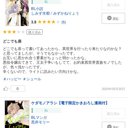
BL
購入済み
BL小説
しみず水都
/
みずかねりょう
読む
3.8
(5)
購入済み
どこでも扉
どこでも扉って書いてあったから、異世界を行ったり来たりなのかな？
と思ってましたが、そうでもなかったです。
お互いに惹かれ合う要素がちょっと弱かったかな。
悪役令嬢出てきて、王太子争いもしてて、お約束異世界貴族モノでした
が、色々浅かったです。
辛くないので、ライトに読みたい方向けかな。
＃ハッピー
＃シュール
0
2024年05月30日
ケダモノアラシ【電子限定かきおろし漫画付】
BL
購入済み
BLマンガ
黒井モリー
読む