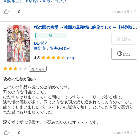
＃胸キュン
＃切ない
＃カッコいい
0
2023年05月28日
桜の園の蜜愛 ～強面の旦那様は絶倫でした～【特別版】(イラスト付き)
BL
購入済み
BL小説
西野花
/
笠井あゆみ
読む
4.5
(20)
購入済み
攻めの性欲が強い
この方の作品を読むのは初めてです。
TLのような作品でした。
ひたすらヤりまくっている間に、うっすらストーリーがある感じ。
濡れ場の回数が多く、同じような表現が繰り返されてしまうので、少し
飽きてしまいましたが、タイトルに嘘偽り無し、といった内容で裏切ら
れた感はありませんでした。
深く考えずに溺愛エチが読みたい方にオススメです。
0
2023年05月22日