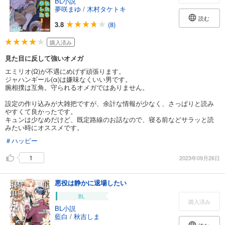
BL小説
夢咲まゆ
/
木村タケトキ
読む
3.8
(8)
購入済み
見た目に反して強いオメガ
エミリオ(Ω)が不遇にめげず頑張ります。
ジャハンギール(α)は嫌味なくいい男です。
腕相撲は互角。守られるオメガではありません。
設定の作り込みが大雑把ですが、余計な情報が少なく、さっぱりと読み
やすくて良かったです。
キュンは少なめだけど、既定路線のお話なので、寝る前などサラッと読
みたい時にオススメです。
＃ハッピー
1
2023年09月26日
悪役は静かに退場したい
BL
購入済み
BL小説
藍白
/
秋吉しま