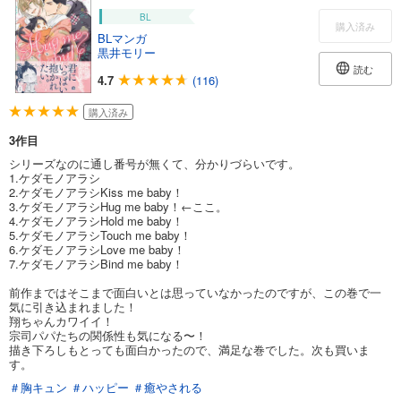
BL
購入済み
BLマンガ
黒井モリー
読む
4.7
(116)
購入済み
3作目
シリーズなのに通し番号が無くて、分かりづらいです。
1.ケダモノアラシ
2.ケダモノアラシKiss me baby！
3.ケダモノアラシHug me baby！←ここ。
4.ケダモノアラシHold me baby！
5.ケダモノアラシTouch me baby！
6.ケダモノアラシLove me baby！
7.ケダモノアラシBind me baby！
前作まではそこまで面白いとは思っていなかったのですが、この巻で一
気に引き込まれました！
翔ちゃんカワイイ！
宗司パパたちの関係性も気になる〜！
描き下ろしもとっても面白かったので、満足な巻でした。次も買いま
す。
＃胸キュン
＃ハッピー
＃癒やされる