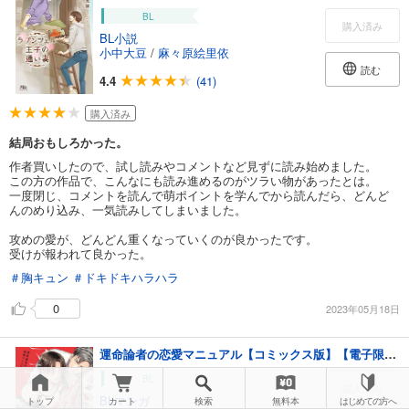
BL
購入済み
BL小説
小中大豆
/
麻々原絵里依
読む
4.4
(41)
購入済み
結局おもしろかった。
作者買いしたので、試し読みやコメントなど見ずに読み始めました。
この方の作品で、こんなにも読み進めるのがツラい物があったとは。
一度閉じ、コメントを読んで萌ポイントを学んでから読んだら、どんど
んのめり込み、一気読みしてしまいました。
攻めの愛が、どんどん重くなっていくのが良かったです。
受けが報われて良かった。
＃胸キュン
＃ドキドキハラハラ
0
2023年05月18日
運命論者の恋愛マニュアル【コミックス版】【電子限定描き下ろし漫画付き】
BL
購入済み
BLマンガ
トップ
カート
検索
無料本
はじめての方へ