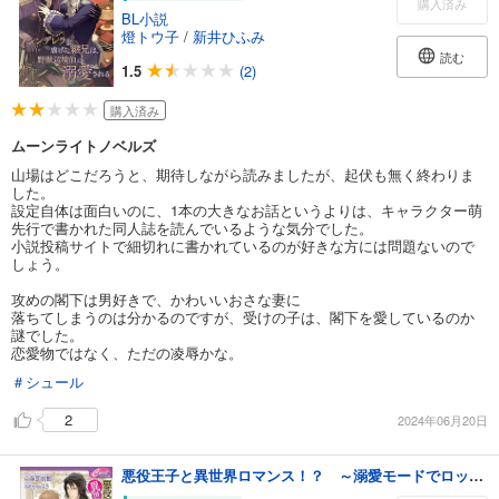
購入済み
BL小説
燈トウ子
/
新井ひふみ
読む
1.5
(2)
購入済み
ムーンライトノベルズ
山場はどこだろうと、期待しながら読みましたが、起伏も無く終わりま
した。
設定自体は面白いのに、1本の大きなお話というよりは、キャラクター萌
先行で書かれた同人誌を読んでいるような気分でした。
小説投稿サイトで細切れに書かれているのが好きな方には問題ないので
しょう。
攻めの閣下は男好きで、かわいいおさな妻に
落ちてしまうのは分かるのですが、受けの子は、閣下を愛しているのか
謎でした。
恋愛物ではなく、ただの凌辱かな。
＃シュール
2
2024年06月20日
悪役王子と異世界ロマンス！？ ～溺愛モードでロックオンされています～