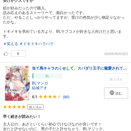
受けがクズですが
絵が好みだったので購入。
読み応えのあるストーリーで、面白かったです。
ただ、やることしっかりやってますが、受けの色気が少し物足りなかっ
たかな。
トキメキを求めている方より、BLラブコメが好きな人向けだと思いま
す。
＃笑える
＃ドキドキハラハラ
0
2023年09月02日
当て馬キャラのくせして、スパダリ王子に寵愛されています。1【単行本版特典ペーパー付き】
BL
購入済み
BLマンガ
結城アオ
読む
4.1
(90)
購入済み
早く続きが読みたい！
主人公の、あざといくらい初心でけなげなのが良いです！
女だと許せないのに、男の子だと許せちゃう、BLマジック。