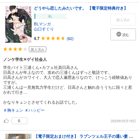
どうやら恋したみたいです。 【電子限定特典付き】
BL
購入済み
BLマンガ
山口すぐり
読む
4.7
(82)
購入済み
ノンケ学生✕ゲイ社会人
学生バイト三浦くん×カフェ社員日高さん
日高さんが年上なので、攻めの三浦くんはずっと敬語です。
日高さんがカワイイ。大人で恋人遍歴ありなので、けっこう経験値あり
ですが。
三浦くんは一見無気力学生だけど、日高さんと触れ合ううちに段々と惹
かれて行き…
かなりキュンとさせてくれるお話でした。
＃胸キュン
＃ハッピー
0
2023年05月19日
【電子限定おまけ付き】 ラプンツェル王子の通い妻 【イラスト付き】