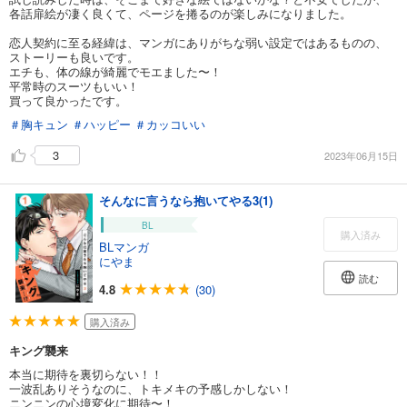
各話扉絵が凄く良くて、ページを捲るのが楽しみになりました。
恋人契約に至る経緯は、マンガにありがちな弱い設定ではあるものの、
ストーリーも良いです。
エチも、体の線が綺麗でモエました〜！
平常時のスーツもいい！
買って良かったです。
＃胸キュン
＃ハッピー
＃カッコいい
3
2023年06月15日
そんなに言うなら抱いてやる3(1)
BL
購入済み
BLマンガ
にやま
読む
4.8
(30)
購入済み
キング襲来
本当に期待を裏切らない！！
一波乱ありそうなのに、トキメキの予感しかしない！
ニンニンの心境変化に期待〜！