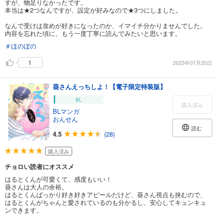
すが、物足りなかったです。
本当は★2つなんですが、設定が好みなので★3つにしました。
なんで受けは攻めが好きになったのか、イマイチ分かりませんでした。
内容を忘れた頃に、もう一度丁寧に読んでみたいと思います。
＃ほのぼの
1
2023年07月20日
葵さんえっちしよ！【電子限定特装版】
BL
購入済み
BLマンガ
おんせん
読む
4.5
(28)
購入済み
チョロい読者にオススメ
はるとくんが可愛くて、感度もいい！
葵さんは大人の余裕。
はるとくんばっかり好き好きアピールだけど、葵さん視点も挟むので、
はるとくんがちゃんと愛されているのも分かるし、安心してキュンキュ
ンできます。