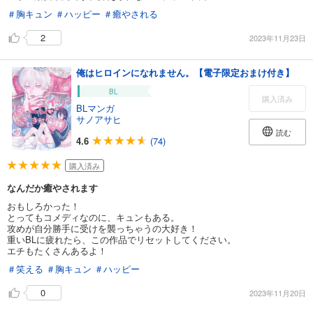
＃胸キュン
＃ハッピー
＃癒やされる
2
2023年11月23日
俺はヒロインになれません。【電子限定おまけ付き】
BL
購入済み
BLマンガ
サノアサヒ
読む
4.6
(74)
購入済み
なんだか癒やされます
おもしろかった！
とってもコメディなのに、キュンもある。
攻めが自分勝手に受けを襲っちゃうの大好き！
重いBLに疲れたら、この作品でリセットしてください。
エチもたくさんあるよ！
＃笑える
＃胸キュン
＃ハッピー
0
2023年11月20日