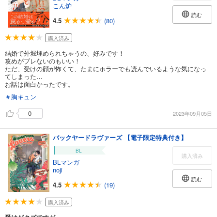
こん炉
読む
4.5
(80)
購入済み
結婚で外堀埋められちゃうの、好みです！
攻めがブレないのもいい！
ただ、受けの顔が怖くて、たまにホラーでも読んでいるような気になっ
てしまった…
お話は面白かったです。
＃胸キュン
0
2023年09月05日
バックヤードラヴァーズ 【電子限定特典付き】
BL
購入済み
BLマンガ
noji
読む
4.5
(19)
購入済み