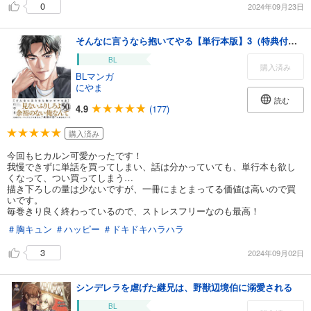
0
2024年09月23日
そんなに言うなら抱いてやる【単行本版】3（特典付き）
BL
購入済み
BLマンガ
にやま
読む
4.9
(177)
購入済み
今回もヒカルン可愛かったです！
我慢できずに単話を買ってしまい、話は分かっていても、単行本も欲し
くなって、つい買ってしまう…
描き下ろしの量は少ないですが、一冊にまとまってる価値は高いので買
いです。
毎巻きり良く終わっているので、ストレスフリーなのも最高！
＃胸キュン
＃ハッピー
＃ドキドキハラハラ
3
2024年09月02日
シンデレラを虐げた継兄は、野獣辺境伯に溺愛される
BL