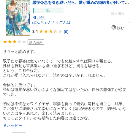
悪役令息を引き継いだら、愛が重めの婚約者が付いてきました
BL
購入済み
BL小説
ぽんちゃん
/
うごんば
読む
3.4
(9)
購入済み
サラッと読めます。
双子だが容姿は似ていなくて、でも化粧をすれば周りを騙せる。
性格も行動も言葉遣いも違い過ぎるけど、周りを騙せる。
という、ご都合設定。
これが受け入れられないと、読むのは辛いかもしれません。
全体的に浅いです。
読めば情景が思い浮かぶような描写ではないため、自分の想像力が必要
でした。
初めは不憫なカワイイ子が、容姿も偽って健気に毎日を過ごし、結果、
スパダリに溺愛されて幸せになっていくお話が好きなので、納得いかな
いとこは多々あれど、楽しく読みました。
ちょっとタイトルから期待した内容とは違うかな。
＃ハッピー