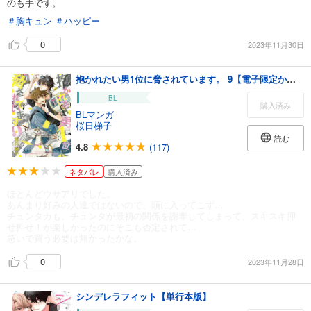
のも手です。
＃胸キュン
＃ハッピー
0
2023年11月30日
抱かれたい男1位に脅されています。 9【電子限定かきおろし付】
BL
購入済み
BLマンガ
桜日梯子
読む
4.8
(117)
ネタバレ
購入済み
ほとんどウサアリでした。
あんまり好みの人達ではないので、頭に入ってこず…
チュンタカも、チュンタが最初の関係を謝罪してしまって、スキスキ押
せ押せ！が楽しかったのにそこも否定されて…
急いで買う必要は無かったかな。
0
2023年11月28日
シンデレラフィット【単行本版】