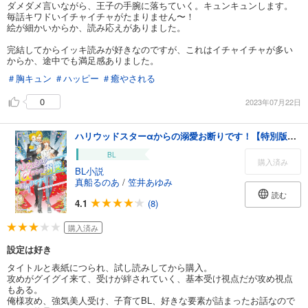
ダメダメ言いながら、王子の手腕に落ちていく。キュンキュンします。
毎話キワドいイチャイチャがたまりません〜！
絵が細かいからか、読み応えがありました。
完結してからイッキ読みが好きなのですが、これはイチャイチャが多い
からか、途中でも満足感ありました。
＃胸キュン
＃ハッピー
＃癒やされる
0
2023年07月22日
ハリウッドスターαからの溺愛お断りです！【特別版】(イラスト付き)
BL
購入済み
BL小説
真船るのあ
/
笠井あゆみ
読む
4.1
(8)
購入済み
設定は好き
タイトルと表紙につられ、試し読みしてから購入。
攻めがグイグイ来て、受けが絆されていく、基本受け視点だが攻め視点
もある。
俺様攻め、強気美人受け、子育てBL、好きな要素が詰まったお話なので