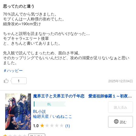
思ってたのと違う
70％読んでから気づきました。
モブくんは一人称僕の攻めでした。
細身攻め×190cm受け
ちゃんと説明を読まなかったのがいけなかった…
モブキャラ×エリート後輩
と、きちんと書いてありました。
先入観で読んでしまったため、面白さ半減。
そのカップリングでもいいんだけど、攻めの溺愛が足りないなぁと思い
ました。
＃ハッピー
1
2025年12月04日
魔界王子と天界王子の千年恋 愛道祖師修羅１～初夜編～
BL
購入済み
BL小説
輪廻天星
/
いぬねここ
読む
1.0
(1)