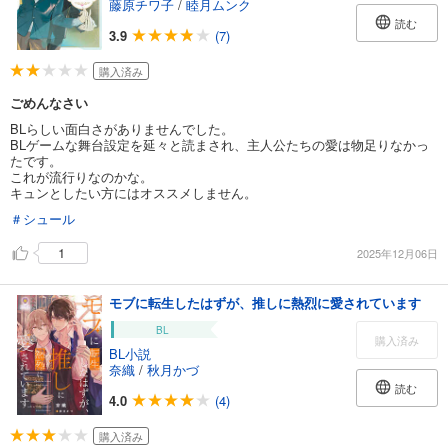
藤原チワ子
/
睦月ムンク
読む
3.9
(7)
購入済み
ごめんなさい
BLらしい面白さがありませんでした。
BLゲームな舞台設定を延々と読まされ、主人公たちの愛は物足りなかっ
たです。
これが流行りなのかな。
キュンとしたい方にはオススメしません。
＃シュール
1
2025年12月06日
モブに転生したはずが、推しに熱烈に愛されています
BL
購入済み
BL小説
奈織
/
秋月かづ
読む
4.0
(4)
購入済み