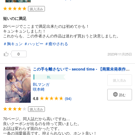
購入済み
短いのに満足
20ページでここまで満足出来たのは初めてかも！
キュンキュンしました！
これからも、この作者さんの作品は迷わず買おうと決意しました。
＃胸キュン
＃ハッピー
＃癒やされる
0
2023年11月25日
この手を離さないで - second time - 【商業未発表作品70P】
BL
購入済み
BLマンガ
咲本崎
読む
4.8
(94)
購入済み
70ページ。同人誌だから高いですね…
良いクーポンが出るのを待って買いました。
お話は変わらず面白かったです。
一条の溺愛最高です。抑えられないの、ホント良い！