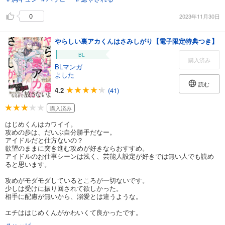
0
2023年11月30日
やらしい裏アカくんはさみしがり【電子限定特典つき】
BL
購入済み
BLマンガ
よした
読む
4.2
(41)
購入済み
はじめくんはカワイイ。
攻めの歩は、だいぶ自分勝手だなー。
アイドルだと仕方ないの？
欲望のままに突き進む攻めが好きならおすすめ。
アイドルのお仕事シーンは浅く、芸能人設定が好きでは無い人でも読め
ると思います。
攻めがモダモダしているところが一切ないです。
少しは受けに振り回されて欲しかった。
相手に配慮が無いから、溺愛とは違うような。
エチははじめくんがかわいくて良かったです。