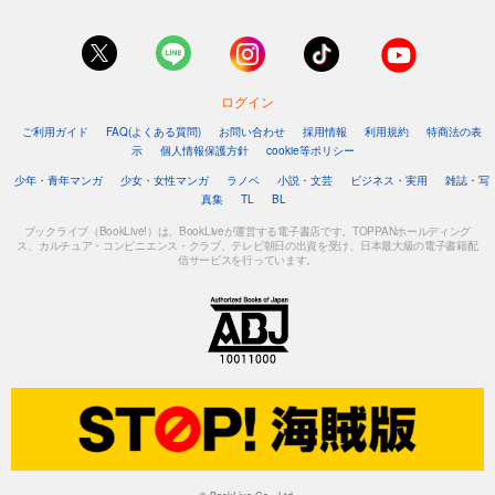
ログイン
ご利用ガイド
FAQ(よくある質問)
お問い合わせ
採用情報
利用規約
特商法の表
示
個人情報保護方針
cookie等ポリシー
少年・青年マンガ
少女・女性マンガ
ラノベ
小説・文芸
ビジネス・実用
雑誌・写
真集
TL
BL
ブックライブ（BookLive!）は、BookLiveが運営する電子書店です。TOPPANホールディング
ス、カルチュア・コンビニエンス・クラブ、テレビ朝日の出資を受け、日本最大級の電子書籍配
信サービスを行っています。