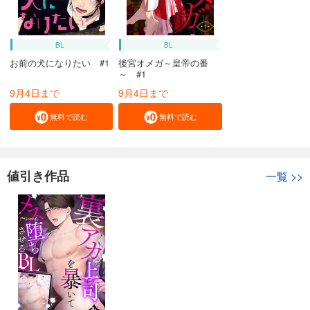
BL
BL
お前の犬になりたい #1
後宮オメガ～皇帝の番
～ #1
9月4日まで
9月4日まで
無料で読む
無料で読む
値引き作品
一覧
>>