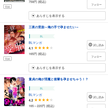
759円 (税込)
フォロー
完結
あらすじを表示する
三夜の受胎～俺の手で孕ませたい～
BL
BLマンガ
試し読み
4.1
165円 (税込)
フォロー
完結
あらすじを表示する
童貞の俺が淫魔と後輩を孕ませちゃう！？
BL
BLマンガ
試し読み
4.2
165～220円 (税込)