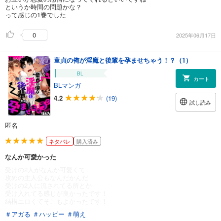
というか時間の問題かな？
って感じの1巻でした
0
2025年06月17日
童貞の俺が淫魔と後輩を孕ませちゃう！？（1）
BL
カート
BLマンガ
4.2
(19)
試し読み
匿名
ネタバレ
購入済み
なんか可愛かった
受けの2人がなんか可愛くて
攻めの主人公もなんだかんだ
受けの2人に流されてる所とか
受け入れてる感じが良かったです！
結構エロくてそこもよかったです！
＃アガる
＃ハッピー
＃萌え