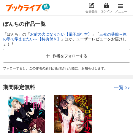
会員登録
ログイン
メニュー
ぼんちの作品一覧
「ぼんち」の「
お前の犬になりたい【電子単行本】
」「
三夜の受胎～俺
の手で孕ませたい～【特典付き】
」ほか、ユーザーレビューをお届けし
ます！
作者を
フォローする
フォローすると、この作者の新刊が配信された際に、お知らせします。
期間限定無料
一覧
>>