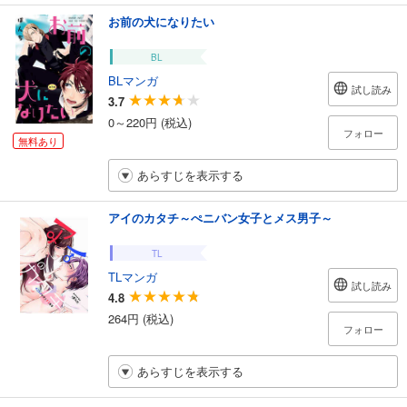
お前の犬になりたい
BL
BLマンガ
試し読み
3.7
0～220円 (税込)
フォロー
無料あり
あらすじを表示する
アイのカタチ～ぺニバン女子とメス男子～
TL
TLマンガ
試し読み
4.8
264円 (税込)
フォロー
あらすじを表示する