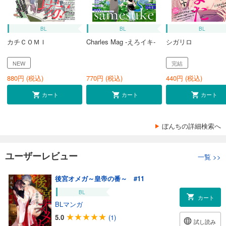
BL
BL
BL
カチＣＯＭＩ
Charles Mag -えろイキ-
シガリロ
NEW
完結
880
円 (税込)
770
円 (税込)
440
円 (税込)
カート
カート
カート
ぼんちの詳細検索へ
ユーザーレビュー
一覧
>>
後宮オメガ～皇帝の番～ #11
BL
カート
BLマンガ
5.0
(1)
試し読み