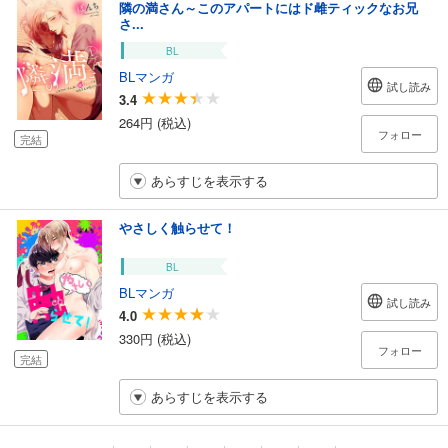
隣の満さん～このアパートにはド雌ティックなお兄
さ...
BL
BLマンガ
試し読み
3.4
264円 (税込)
フォロー
完結
あらすじを表示する
やさしく触らせて！
BL
BLマンガ
試し読み
4.0
330円 (税込)
フォロー
完結
あらすじを表示する