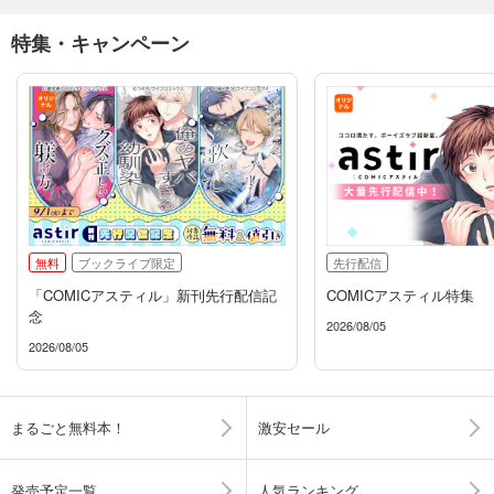
特集・キャンペーン
無料
ブックライブ限定
先行配信
「COMICアスティル」新刊先行配信記
COMICアスティル特集
念
2026/08/05
2026/08/05
まるごと無料本！
激安セール
発売予定一覧
人気ランキング