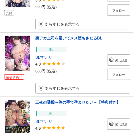
220円 (税込)
フォロー
完結
あらすじを表示する
裏アカ上司を暴いてメス堕ちさせるBL
BL
BLマンガ
試し読み
4.0
880円 (税込)
フォロー
値引きあり
あらすじを表示する
三夜の受胎～俺の手で孕ませたい～【特典付き】
BL
BLマンガ
試し読み
4.6