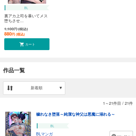
BL
裏アカ上司を暴いてメス
堕ちさせ...
1,100円 (税込)
880
円 (税込)
カート
作品一覧
新着順
1～21件目
/
21件
穢れなき堕落～純潔な神父は悪魔に溺れる～
BL
BLマンガ