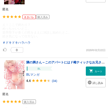
匿名
ネタバレ
購入済み
え！ここで終わり？
めっちゃいいとこ。
皇帝陛下が多くの民をまえに演説し始めたとこ。
続き気になって仕方ない。
＃ドキドキハラハラ
0
2026年02月22日
隣の満さん～このアパートにはド雌ティックなお兄さんが住んでいる～【コミックス版】【電子限定おまけ付き】
BL
カート
BLマンガ
4.4
(34)
試し読み
匿名
購入済み