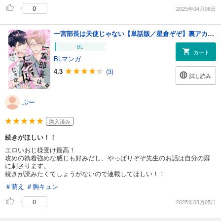
0
2025年04月06日
一宮部長は天使じゃない【単話版／星倉ぞぞ】裏アカ上司を暴いてメス堕ちさせるBL③
BL
カート
BLマンガ
4.3
(3)
試し読み
ぷー
購入済み
続きがほしい！！
エロいおじ様受け最高！
攻めの執着強めな感じも好みだし、やっぱりぞぞ先生のお話は自分の癖
に刺さります。
続きが読みたくてしょうがないので連載してほしい！！
＃萌え
＃胸キュン
0
2025年03月05日