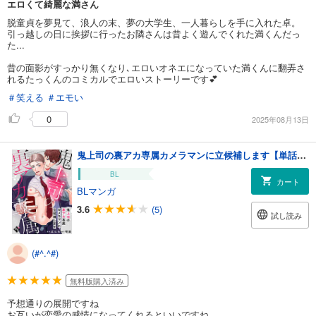
エロくて綺麗な満さん
脱童貞を夢見て、浪人の末、夢の大学生、一人暮らしを手に入れた卓。
引っ越しの日に挨拶に行ったお隣さんは昔よく遊んでくれた満くんだっ
た...
昔の面影がすっかり無くなり､エロいオネエになっていた満くんに翻弄さ
れるたっくんのコミカルでエロいストーリーです💕
＃笑える
＃エモい
0
2025年08月13日
鬼上司の裏アカ専属カメラマンに立候補します【単話版／ぼんち】裏アカ上司を暴いてメス堕ちさせるBL①
BL
カート
BLマンガ
3.6
(5)
試し読み
(#^.^#)
無料版購入済み
予想通りの展開ですね
お互いが恋愛の感情になってくれるといいですね