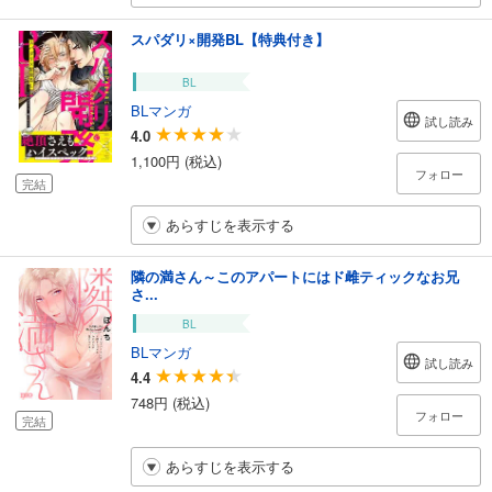
スパダリ×開発BL【特典付き】
BL
BLマンガ
試し読み
4.0
1,100円 (税込)
フォロー
完結
あらすじを表示する
隣の満さん～このアパートにはド雌ティックなお兄
さ...
BL
BLマンガ
試し読み
4.4
748円 (税込)
フォロー
完結
あらすじを表示する