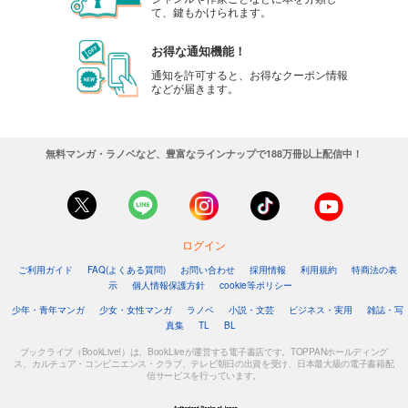
て、鍵もかけられます。
お得な通知機能！
通知を許可すると、お得なクーポン情報
などが届きます。
無料マンガ・ラノベなど、豊富なラインナップで188万冊以上配信中！
ログイン
ご利用ガイド
FAQ(よくある質問)
お問い合わせ
採用情報
利用規約
特商法の表
示
個人情報保護方針
cookie等ポリシー
少年・青年マンガ
少女・女性マンガ
ラノベ
小説・文芸
ビジネス・実用
雑誌・写
真集
TL
BL
ブックライブ（BookLive!）は、BookLiveが運営する電子書店です。TOPPANホールディング
ス、カルチュア・コンビニエンス・クラブ、テレビ朝日の出資を受け、日本最大級の電子書籍配
信サービスを行っています。