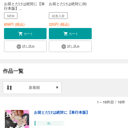
お前とだけは絶対に【単
お前とだけは絶対に(6)
行本版】...
NEW
続巻入荷
858
円 (税込)
220
円 (税込)
カート
カート
試し読み
試し読み
作品一覧
新着順
1～16件目
/
16件
お前とだけは絶対に【単行本版】
BL