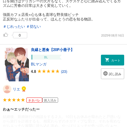
口を開けばデリカシーの欠片もなく、ズケズケと心に踏み込んでくるカ
ズムに芳春の日常は大きく変化していく。
強面カフェ店長×心も体も直球な野良猫ビッチ
正反対なふたりが出会って、ほんとうの恋を知る物語。
＃じれったい
＃切ない
0
2025年08月16日
良縁と悪食【20P小冊子】
BL
カート
BLマンガ
4.8
(23)
試し読み
リエ
ネタバレ
購入済み
わぁ〜エッチだったー
結婚後、新婚旅行の相談をする２人。10日もお休みが取れたと戸惑いな
がら旅行を計画するも、相変わらずのネガティブな受け。それを宥めな
がらエッチな展開に持ち込む攻め。やっぱりエッチが色っぽいなぁ〜。