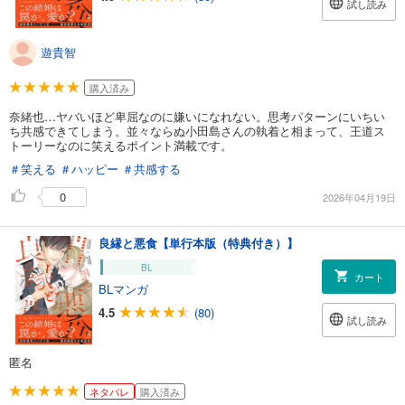
試し読み
遊貴智
購入済み
奈緒也…ヤバいほど卑屈なのに嫌いになれない。思考パターンにいちい
ち共感できてしまう。並々ならぬ小田島さんの執着と相まって、王道ス
トーリーなのに笑えるポイント満載です。
＃笑える
＃ハッピー
＃共感する
0
2026年04月19日
良縁と悪食【単行本版（特典付き）】
BL
カート
BLマンガ
4.5
(80)
試し読み
匿名
ネタバレ
購入済み