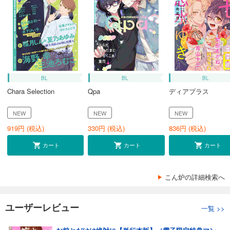
BL
BL
BL
Chara Selection
Qpa
ディアプラス
NEW
NEW
NEW
919
円 (税込)
330
円 (税込)
836
円 (税込)
カート
カート
カート
こん炉の詳細検索へ
ユーザーレビュー
一覧
>>