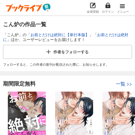
会員登録
ログイン
メニュー
こん炉の作品一覧
「こん炉」の「
お前とだけは絶対に【単行本版】
」「
お前とだけは絶対
に
」ほか、ユーザーレビューをお届けします！
作者を
フォローする
フォローすると、この作者の新刊が配信された際に、お知らせします。
期間限定無料
一覧
>>