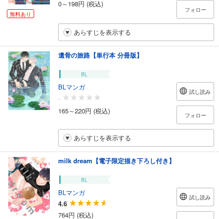
0～198円 (税込)
フォロー
無料あり
あらすじを表示する
遺骨の旅路【単行本 分冊版】
BL
BLマンガ
試し読み
-
165～220円 (税込)
フォロー
あらすじを表示する
milk dream【電子限定描き下ろし付き】
BL
BLマンガ
試し読み
4.6
764円 (税込)