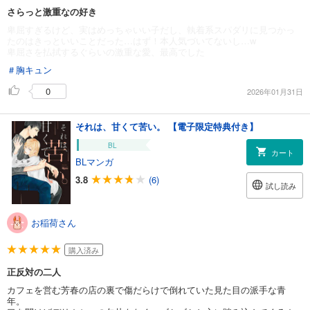
さらっと激重なの好き
卑屈すぎるけど、実はめっちゃいい子だし、執着系スパダリに見つかっ
たのはきっといいことだった…はず！本人気づいてないし…w
卑屈さを払拭するぐらいの激重な愛、最高でした
＃胸キュン
0
2026年01月31日
それは、甘くて苦い。 【電子限定特典付き】
BL
カート
BLマンガ
3.8
(6)
試し読み
お稲荷さん
購入済み
正反対の二人
カフェを営む芳春の店の裏で傷だらけで倒れていた見た目の派手な青
年。