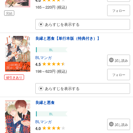
4.0
165～220円 (税込)
フォロー
完結
あらすじを表示する
良縁と悪食【単行本版（特典付き）】
BL
BLマンガ
試し読み
4.5
198～623円 (税込)
フォロー
値引きあり
あらすじを表示する
良縁と悪食
BL
BLマンガ
試し読み
4.0