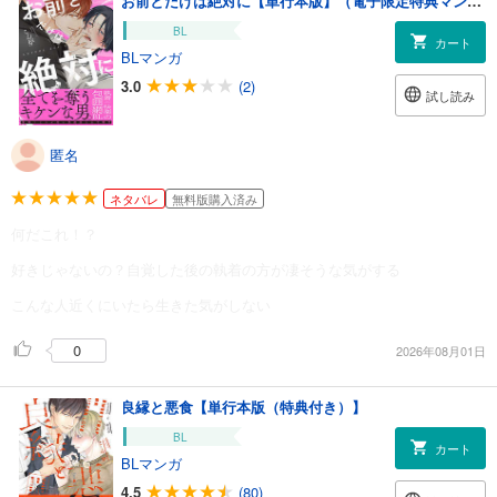
お前とだけは絶対に【単行本版】（電子限定特典マンガ付き）
BL
カート
BLマンガ
3.0
(2)
試し読み
匿名
ネタバレ
無料版購入済み
何だこれ！？
好きじゃないの？自覚した後の執着の方が凄そうな気がする
こんな人近くにいたら生きた気がしない
0
2026年08月01日
良縁と悪食【単行本版（特典付き）】
BL
カート
BLマンガ
4.5
(80)