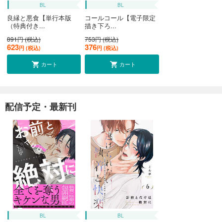
BL
BL
良縁と悪食【単行本版
コールコール【電子限定
（特典付き...
描き下ろ...
891円 (税込)
753円 (税込)
623
376
円 (税込)
円 (税込)
カート
カート
配信予定・最新刊
BL
BL