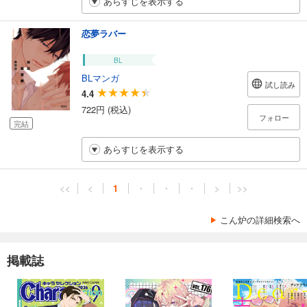
あらすじを表示する
恋夢ラバー
BL
BLマンガ
試し読み
4.4
722円 (税込)
フォロー
完結
あらすじを表示する
<<
<
1
・
・
・
>
>>
こん炉の詳細検索へ
掲載誌