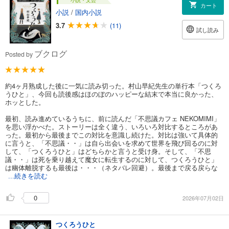
カート
小説
/
国内小説
3.7
(11)
試し読み
ブクログ
Posted by
約4ヶ月熟成した後に一気に読み切った。村山早紀先生の単行本「つくろ
うひと」、今回も読後感はほのぼのハッピーな結末で本当に良かった、
ホッとした。
最初、読み進めているうちに、前に読んだ「不思議カフェ NEKOMIMI」
を思い浮かべた。ストーリーは全く違う、いろいろ対比するところがあ
った。最初から最後までこの対比を意識し続けた。対比は強いて具体的
に言うと、「不思議・・」は自ら出会いを求めて世界を飛び回るのに対
して、「つくろうひと」はどちらかと言うと受け身。そして、「不思
議・・」は死を乗り越えて魔女に転生するのに対して、つくろうひと」
は幽体離脱するも最後は・・・（ネタバレ回避）。最後まで戻る戻らな
...続きを読む
0
2026年07月02日
つくろうひと