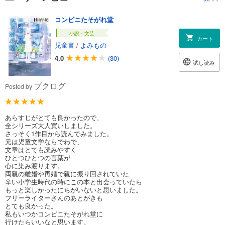
コンビニたそがれ堂
小説・文芸
カート
児童書
/
よみもの
4.0
(30)
試し読み
ブクログ
Posted by
あらすじがとても良かったので、
全シリーズ大人買いしました。
さっそく1作目から読んでみました。
元は児童文学ならでわで、
文章はとても読みやすく
ひとつひとつの言葉が
心に染み渡ります。
両親の離婚や再婚で親に振り回されていた
辛い小学生時代の時にこの本と出会っていたら
もっと楽しかったにちがいないと思いました。
フリーライターさんのあとがきも
とても良かった。
私もいつかコンビニたそがれ堂に
行けたらいいなと思います。