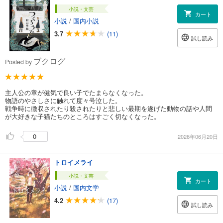
小説・文芸
カート
小説
/
国内小説
3.7
(11)
試し読み
ブクログ
Posted by
主人公の章が健気で良い子でたまらなくなった。
物語のやさしさに触れて度々号泣した。
戦争時に徴収されたり殺されたりと悲しい最期を遂げた動物の話や人間
が大好きな子猫たちのところはすごく切なくなった。
0
2026年06月20日
トロイメライ
小説・文芸
カート
小説
/
国内文学
4.2
(17)
試し読み