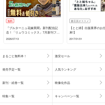
無料
書店員オススメ
『ブルターニュ花嫁異聞』新刊配信記
【とと姉】出版業界のお
念！「リュウコミックス」7月新刊フェ
来!】
ア
2026/07/13
2017/01/01
まるごと無料本！
激安セール
発売予定一覧
人気ランキング
新刊・続巻一覧
映像化作品
特集一覧
キャンペーン一覧