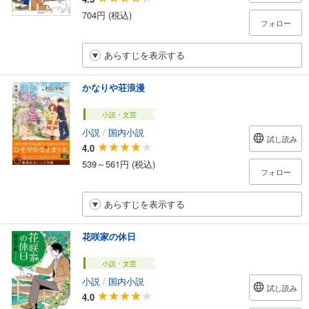
704円 (税込)
フォロー
あらすじを表示する
かなりや荘浪漫
小説・文芸
小説
/
国内小説
試し読み
4.0
539～561円 (税込)
フォロー
あらすじを表示する
花咲家の休日
小説・文芸
小説
/
国内小説
試し読み
4.0