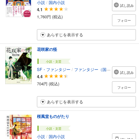
小説
/
国内小説
試し読み
4.1
1,760円 (税込)
フォロー
あらすじを表示する
花咲家の怪
小説・文芸
SF・ファンタジー
/
ファンタジー（国内）
試し読み
4.4
704円 (税込)
フォロー
あらすじを表示する
桜風堂ものがたり
小説・文芸
小説
/
国内小説