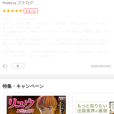
ブクログ
Posted by
ネタバレ
表題の「トロイメライ」
ロボットが人に混じって生活している世界、大事な人を失ってそっくり
なロボットがそばにいる。
その家族のように大事なロボットたち、人間の家族もが戦争に連れて行
かれてしまう。
ロボット達と過ごす平和な日々と、残される子ども達の切なさ、それを
変えたいと思う気持ちなどが、とても綺麗な絵と言葉で紡がれた作品だ
った。
ほか2作の短編も、人間と人間以外の生き物？との交流が温かく綴られて
いて、好きです。周りにも勧めたい
0
2026年06月09日
特集・キャンペーン