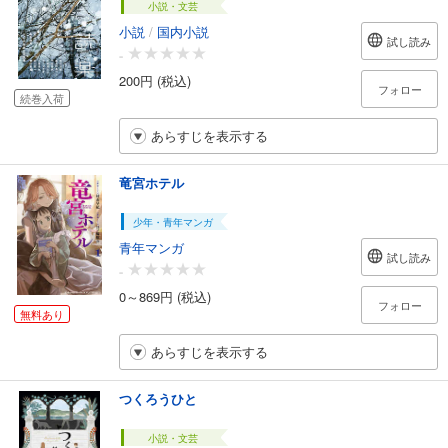
小説・文芸
小説
/
国内小説
試し読み
-
200円 (税込)
フォロー
続巻入荷
あらすじを表示する
竜宮ホテル
少年・青年マンガ
青年マンガ
試し読み
-
0～869円 (税込)
フォロー
無料あり
あらすじを表示する
つくろうひと
小説・文芸