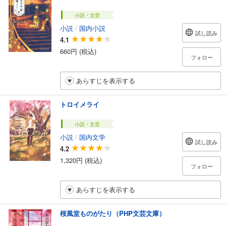
小説・文芸
小説
/
国内小説
試し読み
4.1
660円 (税込)
フォロー
あらすじを表示する
トロイメライ
小説・文芸
小説
/
国内文学
試し読み
4.2
1,320円 (税込)
フォロー
あらすじを表示する
桜風堂ものがたり（PHP文芸文庫）