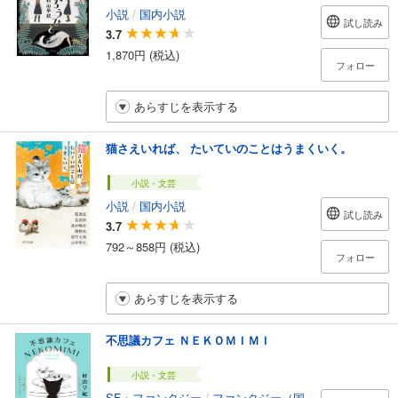
小説
/
国内小説
試し読み
3.7
1,870円 (税込)
フォロー
あらすじを表示する
猫さえいれば、 たいていのことはうまくいく。
小説・文芸
小説
/
国内小説
試し読み
3.7
792～858円 (税込)
フォロー
あらすじを表示する
不思議カフェ ＮＥＫＯＭＩＭＩ
小説・文芸
SF・ファンタジー
/
ファンタジー（国内）