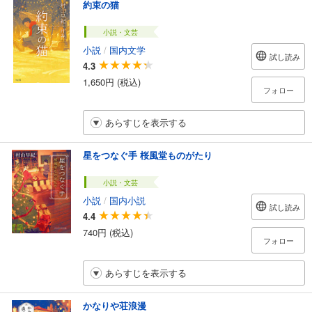
約束の猫
小説・文芸
小説
/
国内文学
試し読み
4.3
1,650円 (税込)
フォロー
あらすじを表示する
星をつなぐ手 桜風堂ものがたり
小説・文芸
小説
/
国内小説
試し読み
4.4
740円 (税込)
フォロー
あらすじを表示する
かなりや荘浪漫