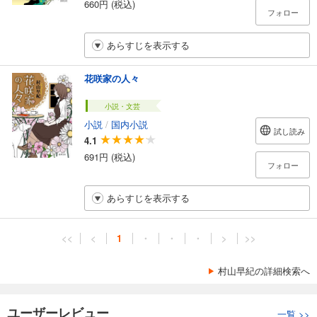
660円 (税込)
フォロー
あらすじを表示する
花咲家の人々
小説・文芸
小説
/
国内小説
試し読み
4.1
691円 (税込)
フォロー
あらすじを表示する
<<
<
1
・
・
・
>
>>
村山早紀の詳細検索へ
ユーザーレビュー
一覧
>>