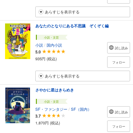
あらすじを表示する
あなたのとなりにある不思議 ぞくぞく編
小説・文芸
小説
/
国内小説
試し読み
5.0
935円 (税込)
フォロー
あらすじを表示する
さやかに星はきらめき
小説・文芸
SF・ファンタジー
/
SF（国内）
試し読み
3.7
1,870円 (税込)
フォロー