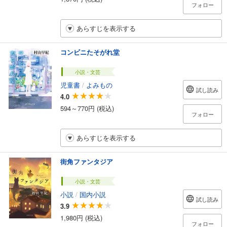
フォロー
あらすじを表示する
コンビニたそがれ堂
小説・文芸
児童書
/
よみもの
試し読み
4.0
594～770円 (税込)
フォロー
あらすじを表示する
街角ファンタジア
小説・文芸
小説
/
国内小説
試し読み
3.9
1,980円 (税込)
フォロー