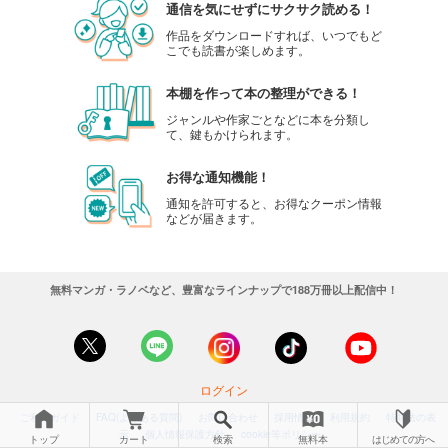
通信を気にせずにサクサク読める！
作品をダウンロードすれば、いつでもど
こでも読書が楽しめます。
本棚を作って本の整理ができる！
ジャンルや作家ごとなどに本を分類し
て、鍵もかけられます。
お得な通知機能！
通知を許可すると、お得なクーポン情報
などが届きます。
無料マンガ・ラノベなど、豊富なラインナップで188万冊以上配信中！
ログイン
ご利用ガイド
FAQ(よくある質問)
お問い合わせ
採用情報
利用規約
特商法の表
示
個人情報保護方針
cookie等ポリシー
トップ
カート
検索
無料本
はじめての方へ