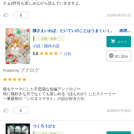
さぁ2作目も楽しみながら読んでいきますよ。
0
2026年08月01日
猫さえいれば、たいていのことはうまくいく。 肉球の巻
小説・文芸
カート
小説
/
国内小説
3.8
(13)
試し読み
ブクログ
Posted by
猫をテーマにした不思議な短編アンソロジー
特に猫好きな方でなくても楽しめる《ほんわか》したストーリー
一番最初の『シロネコマサト』の話が好きだわ
0
2026年07月30日
つくろうひと
小説・文芸