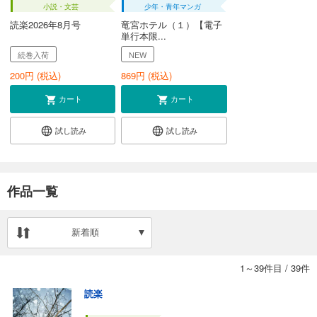
小説・文芸
少年・青年マンガ
読楽2026年8月号
竜宮ホテル（１）【電子
単行本限...
続巻入荷
NEW
200
円 (税込)
869
円 (税込)
カート
カート
試し読み
試し読み
作品一覧
新着順
1～39件目
/
39件
読楽