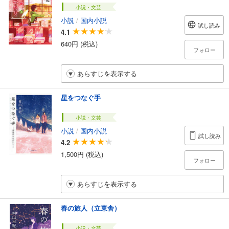
小説・文芸
小説
/
国内小説
試し読み
4.1
640円 (税込)
フォロー
あらすじを表示する
星をつなぐ手
小説・文芸
小説
/
国内小説
試し読み
4.2
1,500円 (税込)
フォロー
あらすじを表示する
春の旅人（立東舎）
小説・文芸