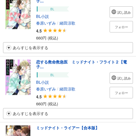
子...
BL
試し読み
BL小説
春原いずみ
/
緒田涼歌
フォロー
4.5
660円 (税込)
あらすじを表示する
恋する救命救急医 ミッドナイト・フライト２【電
子...
BL
試し読み
BL小説
春原いずみ
/
緒田涼歌
フォロー
4.5
660円 (税込)
あらすじを表示する
ミッドナイト・ライアー【合本版】