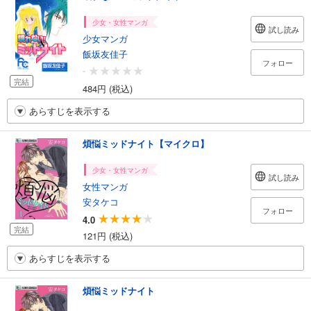
少女・女性マンガ
試し読み
少女マンガ
飯坂友佳子
フォロー
-
完結
484円 (税込)
あらすじを表示する
煩悩ミッドナイト【マイクロ】
少女・女性マンガ
試し読み
女性マンガ
安タケコ
フォロー
4.0
完結
121円 (税込)
あらすじを表示する
煩悩ミッドナイト