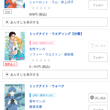
シャーロット・ラム
/
井上洋子
フォロー
-
完結
605円 (税込)
あらすじを表示する
ミッドナイト・ウエディング【分冊】
少女・女性マンガ
試し読み
女性マンガ
ソフィー・ウエストン
/
柴秋尾
フォロー
-
無料あり
0～61円 (税込)
あらすじを表示する
ミッドナイト・ウォーク
少年・青年マンガ
試し読み
青年マンガ
榎屋克優
フォロー