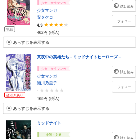
少女・女性マンガ
試し読み
少女マンガ
安タケコ
フォロー
4.3
完結
462円 (税込)
あらすじを表示する
真夜中の英雄たち－ミッドナイトヒーローズ－
少女・女性マンガ
試し読み
少女マンガ
瀬川乃里子
フォロー
-
値引きあり
165円 (税込)
あらすじを表示する
ミッドナイト
小説・文芸
試し読み