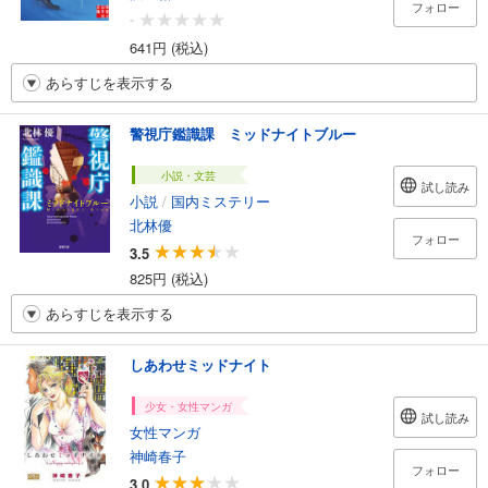
フォロー
-
641円 (税込)
あらすじを表示する
警視庁鑑識課 ミッドナイトブルー
小説・文芸
試し読み
小説
/
国内ミステリー
北林優
フォロー
3.5
825円 (税込)
あらすじを表示する
しあわせミッドナイト
少女・女性マンガ
試し読み
女性マンガ
神崎春子
フォロー
3.0