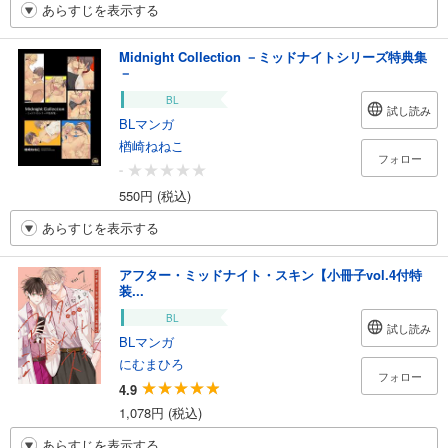
あらすじを表示する
Midnight Collection －ミッドナイトシリーズ特典集
－
BL
試し読み
BLマンガ
楢崎ねねこ
フォロー
-
550円 (税込)
あらすじを表示する
アフター・ミッドナイト・スキン【小冊子vol.4付特
装...
BL
試し読み
BLマンガ
にむまひろ
フォロー
4.9
1,078円 (税込)
あらすじを表示する