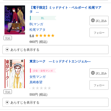
【電子限定】ミッドナイト・ベルボーイ 松尾マア
タ ...
BL
試し読み
BLマンガ
松尾マアタ
フォロー
5.0
完結
660円 (税込)
あらすじを表示する
東京シーク ―ミッドナイトエンジェル―
少女・女性マンガ
試し読み
女性マンガ
真崎春望
フォロー
-
完結
550円 (税込)
あらすじを表示する