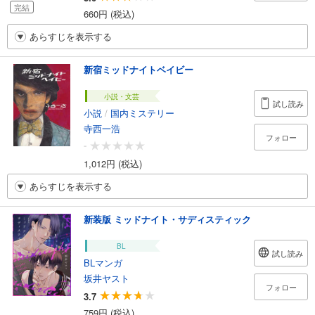
完結
660円 (税込)
あらすじを表示する
新宿ミッドナイトベイビー
小説・文芸
試し読み
小説
/
国内ミステリー
寺西一浩
フォロー
-
1,012円 (税込)
あらすじを表示する
新装版 ミッドナイト・サディスティック
BL
試し読み
BLマンガ
坂井ヤスト
フォロー
3.7
759円 (税込)