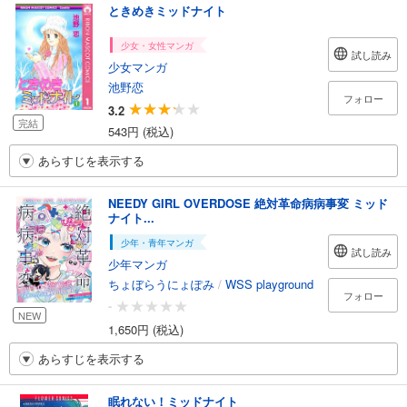
ときめきミッドナイト
少女・女性マンガ
試し読み
少女マンガ
池野恋
フォロー
3.2
完結
543円 (税込)
あらすじを表示する
NEEDY GIRL OVERDOSE 絶対革命病病事変 ミッド
ナイト...
少年・青年マンガ
試し読み
少年マンガ
ちょぼらうにょぽみ
/
WSS playground
フォロー
-
NEW
1,650円 (税込)
あらすじを表示する
眠れない！ミッドナイト