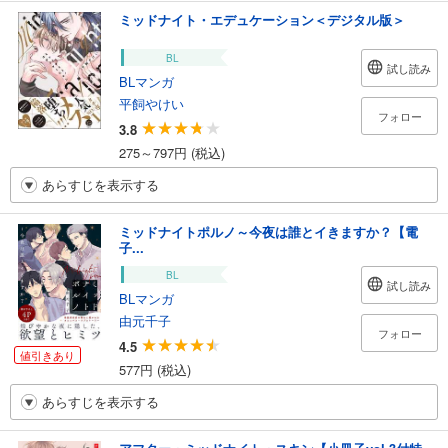
ミッドナイト・エデュケーション＜デジタル版＞
BL
試し読み
BLマンガ
平飼やけい
フォロー
3.8
275～797円 (税込)
あらすじを表示する
ミッドナイトポルノ～今夜は誰とイきますか？【電
子...
BL
試し読み
BLマンガ
由元千子
フォロー
4.5
値引きあり
577円 (税込)
あらすじを表示する