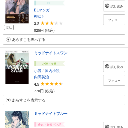
BL
試し読み
BLマンガ
柳ゆと
フォロー
3.2
完結
825円 (税込)
あらすじを表示する
ミッドナイトスワン
小説・文芸
試し読み
小説
/
国内小説
内田英治
フォロー
4.5
770円 (税込)
あらすじを表示する
ミッドナイトブルー
少女・女性マンガ
試し読み