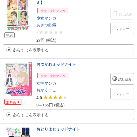
ミ】
少女・女性マンガ
試し読み
少女マンガ
あきつ鉄鋼
フォロー
-
完結
27円 (税込)
あらすじを表示する
おつかれミッドナイト
少女・女性マンガ
試し読み
女性マンガ
おかくーこ
フォロー
4.0
無料あり
0～165円 (税込)
あらすじを表示する
おとりよせミッドナイト