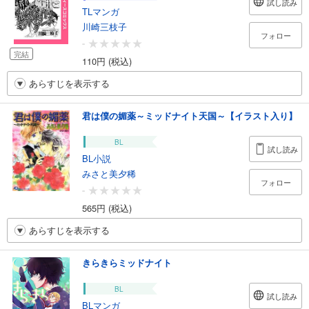
試し読み
TLマンガ
川崎三枝子
フォロー
-
完結
110円 (税込)
あらすじを表示する
君は僕の媚薬～ミッドナイト天国～【イラスト入り】
BL
試し読み
BL小説
みさと美夕稀
フォロー
-
565円 (税込)
あらすじを表示する
きらきらミッドナイト
BL
試し読み
BLマンガ