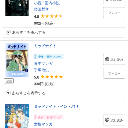
小説
/
国内小説
柴田哲孝
フォロー
4.5
902円 (税込)
あらすじを表示する
ミッドナイト
少年・青年マンガ
試し読み
青年マンガ
手塚治虫
フォロー
5.0
完結
330円 (税込)
あらすじを表示する
ミッドナイト・イン・パリ
少女・女性マンガ
試し読み
女性マンガ