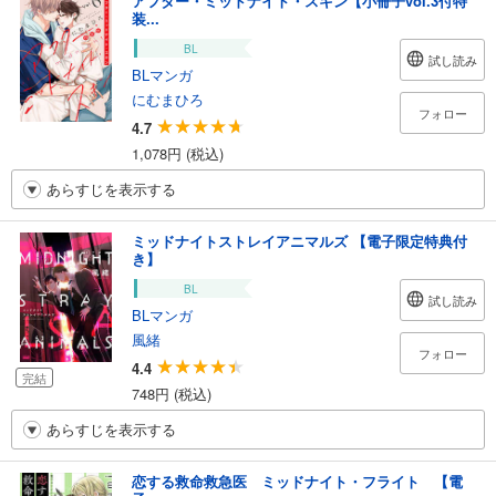
アフター・ミッドナイト・スキン【小冊子vol.3付特
装...
BL
試し読み
BLマンガ
にむまひろ
フォロー
4.7
1,078円 (税込)
あらすじを表示する
ミッドナイトストレイアニマルズ 【電子限定特典付
き】
BL
試し読み
BLマンガ
風緒
フォロー
4.4
完結
748円 (税込)
あらすじを表示する
恋する救命救急医 ミッドナイト・フライト 【電