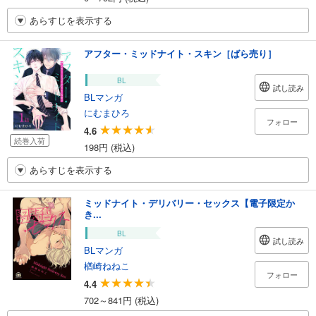
あらすじを表示する
アフター・ミッドナイト・スキン［ばら売り］
BL
試し読み
BLマンガ
にむまひろ
フォロー
4.6
続巻入荷
198円 (税込)
あらすじを表示する
ミッドナイト・デリバリー・セックス【電子限定か
き...
BL
試し読み
BLマンガ
楢崎ねねこ
フォロー
4.4
702～841円 (税込)