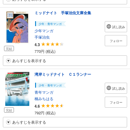
ミッドナイト 手塚治虫文庫全集
少年・青年マンガ
試し読み
少年マンガ
手塚治虫
フォロー
4.3
完結
770円 (税込)
あらすじを表示する
湾岸ミッドナイト Ｃ１ランナー
少年・青年マンガ
試し読み
青年マンガ
楠みちはる
フォロー
4.6
完結
792円 (税込)
あらすじを表示する