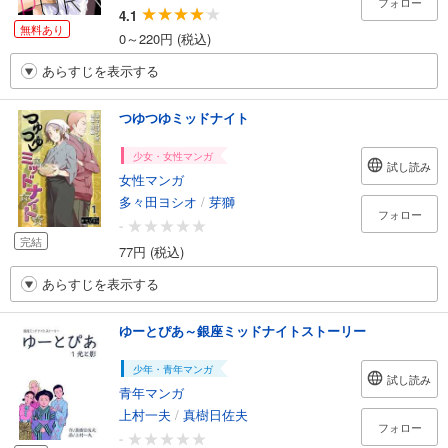
フォロー
4.1
無料あり
0～220円 (税込)
あらすじを表示する
つゆつゆミッドナイト
少女・女性マンガ
試し読み
女性マンガ
多々田ヨシオ
/
芽獅
フォロー
-
完結
77円 (税込)
あらすじを表示する
ゆーとぴあ～銀座ミッドナイトストーリー
少年・青年マンガ
試し読み
青年マンガ
上村一夫
/
真樹日佐夫
フォロー
-