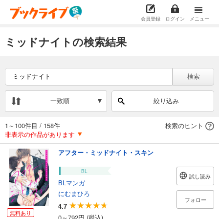
会員登録
ログイン
メニュー
ミッドナイトの検索結果
検索
一致順
絞り込み
1～100件目
/
158件
検索のヒント
非表示の作品があります
アフター・ミッドナイト・スキン
BL
試し読み
BLマンガ
にむまひろ
フォロー
4.7
無料あり
0～792円 (税込)