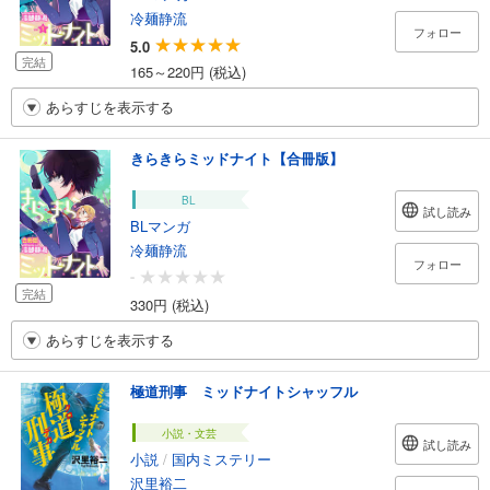
冷麺静流
フォロー
5.0
完結
165～220円 (税込)
あらすじを表示する
きらきらミッドナイト【合冊版】
BL
試し読み
BLマンガ
冷麺静流
フォロー
-
完結
330円 (税込)
あらすじを表示する
極道刑事 ミッドナイトシャッフル
小説・文芸
試し読み
小説
/
国内ミステリー
沢里裕二