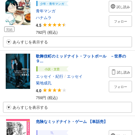
少年・青年マンガ
試し読み
青年マンガ
ハナムラ
フォロー
4.5
完結
792円 (税込)
あらすじを表示する
歌舞伎町のミッドナイト・フットボール －世界の
９...
小説・文芸
試し読み
エッセイ・紀行
/
エッセイ
菊地成孔
フォロー
4.0
759円 (税込)
あらすじを表示する
危険なミッドナイト・ゲーム 【単話売】
TL