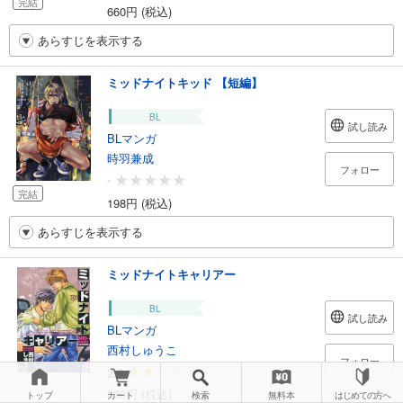
完結
660円 (税込)
あらすじを表示する
ミッドナイトキッド 【短編】
BL
試し読み
BLマンガ
時羽兼成
フォロー
-
完結
198円 (税込)
あらすじを表示する
ミッドナイトキャリアー
BL
試し読み
BLマンガ
西村しゅうこ
フォロー
2.0
660円 (税込)
トップ
カート
検索
無料本
はじめての方へ