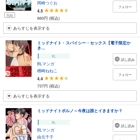
岡崎つぐお
フォロー
4.5
完結
660円 (税込)
あらすじを表示する
ミッドナイト・スパイシー・セックス【電子限定か
き...
BL
試し読み
BLマンガ
楢崎ねねこ
フォロー
4.4
737円 (税込)
あらすじを表示する
ミッドナイトポルノ～今夜は誰とイきますか？
BL
試し読み
BLマンガ
由元千子