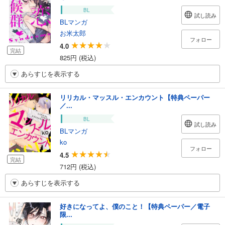
BL
試し読み
BLマンガ
お米太郎
フォロー
4.0
完結
825円 (税込)
あらすじを表示する
リリカル・マッスル・エンカウント【特典ペーパー
／...
BL
試し読み
BLマンガ
ko
フォロー
4.5
完結
712円 (税込)
あらすじを表示する
好きになってよ、僕のこと！【特典ペーパー／電子
限...