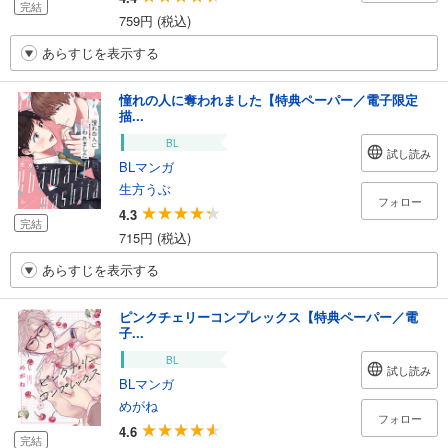
完結
759円 (税込)
あらすじを表示する
憧れの人に奪われました【特典ペーパー／電子限定
描...
BL
試し読み
BLマンガ
生方うぶ
フォロー
4.3
完結
715円 (税込)
あらすじを表示する
ピンクチェリーコンプレックス【特典ペーパー／電
子...
BL
試し読み
BLマンガ
めがね
フォロー
4.6
完結