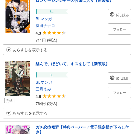
ロンリージンジャーのお気に入り【新装版】
BL
試し読み
BLマンガ
灰田ナナコ
フォロー
4.3
711円 (税込)
あらすじを表示する
結んで、ほどいて、キスをして【新装版】
BL
試し読み
BLマンガ
三月えみ
フォロー
4.6
完結
764円 (税込)
あらすじを表示する
ガチ恋症候群【特典ペーパー／電子限定描き下ろし付
き】