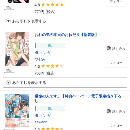
フォロー
4.8
完結
770円 (税込)
あらすじを表示する
おれの弟の本日のおねだり【新装版】
BL
試し読み
BLマンガ
つむみ
フォロー
4.3
完結
763円 (税込)
あらすじを表示する
運命の人です。【特典ペーパー／電子限定描き下ろ
し...
BL
試し読み
BLマンガ
sawaco
フォロー
4.4