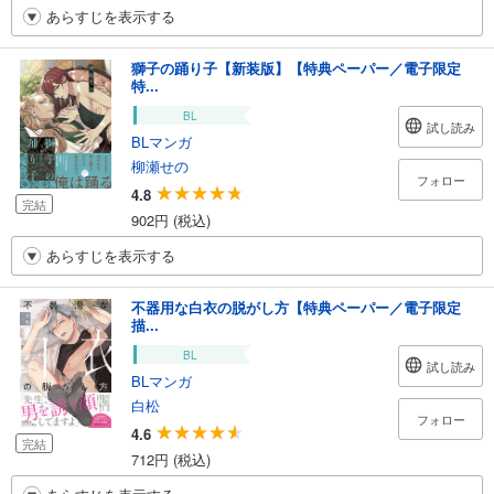
あらすじを表示する
獅子の踊り子【新装版】【特典ペーパー／電子限定
特...
BL
試し読み
BLマンガ
柳瀬せの
フォロー
4.8
完結
902円 (税込)
あらすじを表示する
不器用な白衣の脱がし方【特典ペーパー／電子限定
描...
BL
試し読み
BLマンガ
白松
フォロー
4.6
完結
712円 (税込)