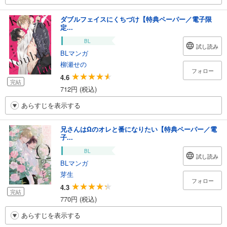
ダブルフェイスにくちづけ【特典ペーパー／電子限
定...
BL
試し読み
BLマンガ
柳瀬せの
フォロー
4.6
完結
712円 (税込)
あらすじを表示する
兄さんはΩのオレと番になりたい【特典ペーパー／電
子...
BL
試し読み
BLマンガ
芽生
フォロー
4.3
完結
770円 (税込)
あらすじを表示する