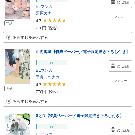
試し読み
BLマンガ
栗原カナ
フォロー
4.7
完結
770円 (税込)
あらすじを表示する
山向海噺【特典ペーパー／電子限定描き下ろし付き】
BL
試し読み
BLマンガ
平眞ミツナガ
フォロー
4.7
完結
770円 (税込)
あらすじを表示する
SとN【特典ペーパー／電子限定描き下ろし付き】
BL
試し読み
BLマンガ