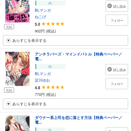
BL
試し読み
BLマンガ
ねこげ
フォロー
5.0
完結
902円 (税込)
あらすじを表示する
アンチラバーズ・マインドバトル【特典ペーパー／
電...
BL
試し読み
BLマンガ
淀川ゆお
フォロー
4.8
完結
770円 (税込)
あらすじを表示する
ダウナー系上司を恋に落とす方法【特典ペーパー／
電...
BL