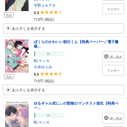
宇野ユキアキ
フォロー
4.3
完結
712円 (税込)
あらすじを表示する
ぼくらのかわいい朝日くん【特典ペーパー／電子書
籍...
BL
試し読み
BLマンガ
今井ゆうみ
フォロー
4.5
完結
712円 (税込)
あらすじを表示する
ゆるギャル武にぃの堅物ロマンチスト彼氏【特典ペ
ー...
BL
試し読み
BLマンガ