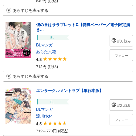
840円 (税込)
あらすじを表示する
僕の番はサラブレットΩ【特典ペーパー／電子限定描
き...
BL
試し読み
BLマンガ
あらた六花
フォロー
4.8
712円 (税込)
あらすじを表示する
エンサークルメントラブ【単行本版】
BL
試し読み
BLマンガ
淀川ゆお
フォロー
4.5
712～770円 (税込)