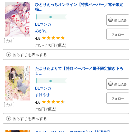
ひとりえっちオンライン【特典ペーパー／電子限定
描...
BL
試し読み
BLマンガ
めがね
フォロー
4.8
完結
715～770円 (税込)
あらすじを表示する
たよりたよりて【特典ペーパー／電子限定描き下ろ
し...
BL
試し読み
BLマンガ
すけやま
フォロー
4.6
完結
712円 (税込)
あらすじを表示する