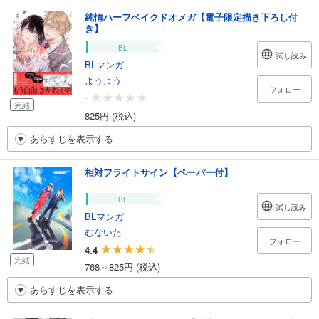
純情ハーフベイクドオメガ【電子限定描き下ろし付
き】
BL
試し読み
BLマンガ
ようよう
フォロー
-
完結
825円 (税込)
あらすじを表示する
相対フライトサイン【ペーパー付】
BL
試し読み
BLマンガ
むないた
フォロー
4.4
完結
768～825円 (税込)
あらすじを表示する