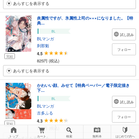
あらすじを表示する
炎属性ですが、氷属性上司の×××になりました。【特
典...
BL
試し読み
BLマンガ
刹那魁
フォロー
4.5
完結
825円 (税込)
あらすじを表示する
かわいい顔、みせて【特典ペーパー／電子限定描き
下...
BL
試し読み
BLマンガ
古多ふる
フォロー
4.3
完結
770円 (税込)
トップ
カート
検索
無料本
はじめての方へ
あらすじを表示する