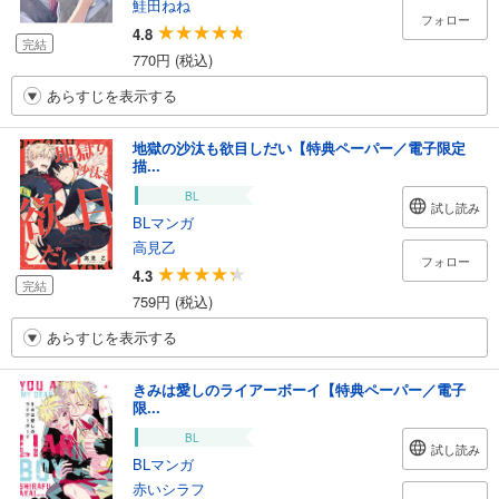
鮭田ねね
フォロー
4.8
完結
770円 (税込)
あらすじを表示する
地獄の沙汰も欲目しだい【特典ペーパー／電子限定
描...
BL
試し読み
BLマンガ
高見乙
フォロー
4.3
完結
759円 (税込)
あらすじを表示する
きみは愛しのライアーボーイ【特典ペーパー／電子
限...
BL
試し読み
BLマンガ
赤いシラフ