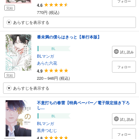
フォロー
4.6
完結
770円 (税込)
あらすじを表示する
番未満の僕らはきっと【単行本版】
BL
試し読み
BLマンガ
あらた六花
フォロー
4.9
完結
220～946円 (税込)
あらすじを表示する
不意打ちの春雷【特典ペーパー／電子限定描き下ろ
し...
BL
試し読み
BLマンガ
黒井つむじ
フォロー
4.8