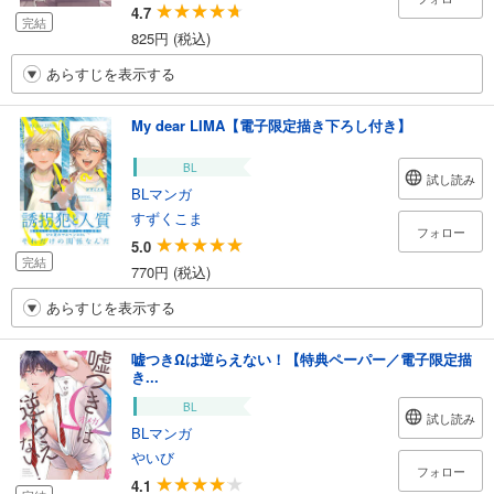
4.7
完結
825円 (税込)
あらすじを表示する
My dear LIMA【電子限定描き下ろし付き】
BL
試し読み
BLマンガ
すずくこま
フォロー
5.0
完結
770円 (税込)
あらすじを表示する
嘘つきΩは逆らえない！【特典ペーパー／電子限定描
き...
BL
試し読み
BLマンガ
やいび
フォロー
4.1