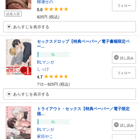
柳瀬せの
フォロー
5.0
続巻入荷
825円 (税込)
あらすじを表示する
セックスドロップ【特典ペーパー／電子書籍限定ペ
ー...
BL
試し読み
BLマンガ
しっけ
フォロー
4.7
712～825円 (税込)
あらすじを表示する
トライアウト・セックス【特典ペーパー／電子限定
描...
BL
試し読み
BLマンガ
家目やこ