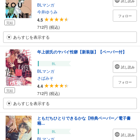
試し読み
BLマンガ
今井ゆうみ
フォロー
4.5
完結
712円 (税込)
あらすじを表示する
年上彼氏のヤバイ性癖【新装版】【ペーパー付】
BL
試し読み
BLマンガ
さばみそ
フォロー
4.4
完結
712円 (税込)
あらすじを表示する
ともだちひとりできるかな【特典ペーパー／電子書
籍...
BL
試し読み
BLマンガ