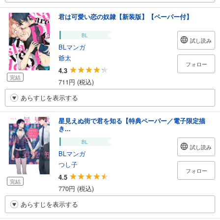
君は可愛い恋の奴隷【新装版】【ペーパー付】
BL
試し読み
BLマンガ
爺太
フォロー
4.3
完結
711円 (税込)
あらすじを表示する
星見えぬ街で君を知る【特典ペーパー／電子限定描
き...
BL
試し読み
BLマンガ
つし子
フォロー
4.5
完結
770円 (税込)
あらすじを表示する