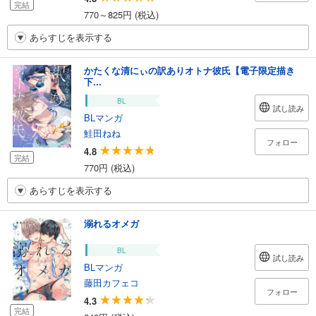
完結
770～825円 (税込)
あらすじを表示する
かたくな清にぃの訳ありオトナ彼氏【電子限定描き
下...
BL
試し読み
BLマンガ
鮭田ねね
フォロー
4.8
完結
770円 (税込)
あらすじを表示する
溺れるオメガ
BL
試し読み
BLマンガ
藤田カフェコ
フォロー
4.3
完結