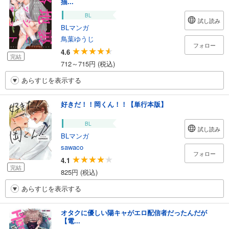
描...
BL
試し読み
BLマンガ
鳥葉ゆうじ
フォロー
4.6
完結
712～715円 (税込)
あらすじを表示する
好きだ！！岡くん！！【単行本版】
BL
試し読み
BLマンガ
sawaco
フォロー
4.1
完結
825円 (税込)
あらすじを表示する
オタクに優しい陽キャがエロ配信者だったんだが
【電...