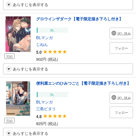
あらすじを表示する
グロウインザダーク【電子限定描き下ろし付き】
BL
試し読み
BLマンガ
じねん
フォロー
5.0
完結
902円 (税込)
あらすじを表示する
便利屋エンのひみつごと【電子限定描き下ろし付き】
BL
試し読み
BLマンガ
三島ピタリ
フォロー
4.8
完結
825円 (税込)
あらすじを表示する