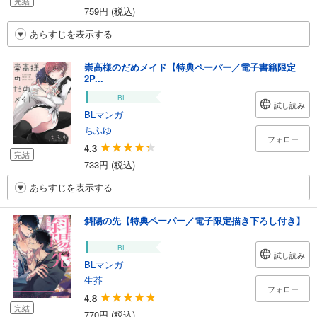
完結
759円 (税込)
あらすじを表示する
崇高様のだめメイド【特典ペーパー／電子書籍限定
2P...
BL
試し読み
BLマンガ
ちふゆ
フォロー
4.3
完結
733円 (税込)
あらすじを表示する
斜陽の先【特典ペーパー／電子限定描き下ろし付き】
BL
試し読み
BLマンガ
生芥
フォロー
4.8
完結
770円 (税込)