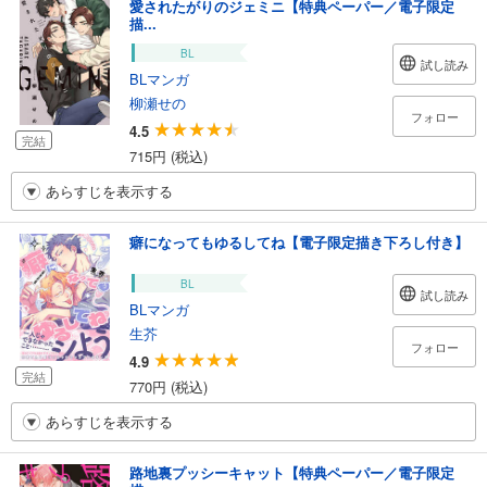
愛されたがりのジェミニ【特典ペーパー／電子限定
描...
BL
試し読み
BLマンガ
柳瀬せの
フォロー
4.5
完結
715円 (税込)
あらすじを表示する
癖になってもゆるしてね【電子限定描き下ろし付き】
BL
試し読み
BLマンガ
生芥
フォロー
4.9
完結
770円 (税込)
あらすじを表示する
路地裏プッシーキャット【特典ペーパー／電子限定