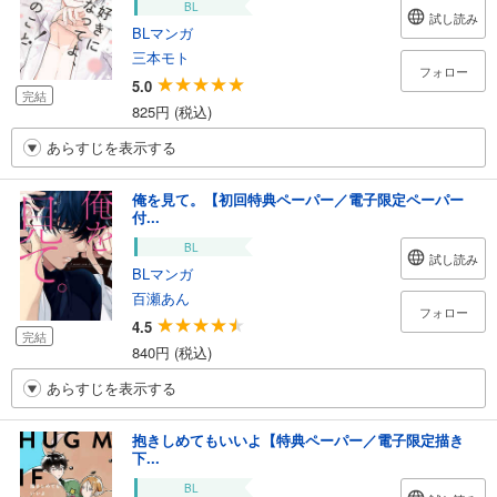
BL
試し読み
BLマンガ
三本モト
フォロー
5.0
完結
825円 (税込)
あらすじを表示する
俺を見て。【初回特典ペーパー／電子限定ペーパー
付...
BL
試し読み
BLマンガ
百瀬あん
フォロー
4.5
完結
840円 (税込)
あらすじを表示する
抱きしめてもいいよ【特典ペーパー／電子限定描き
下...
BL