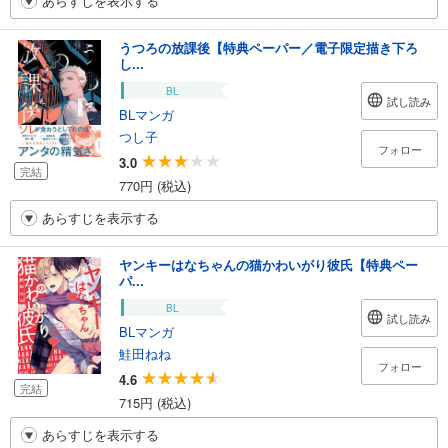
あらすじを表示する
うつろの放課後【特典ペーパー／電子限定描き下ろ
し...
BL
試し読み
BLマンガ
つし子
フォロー
3.0
完結
770円 (税込)
あらすじを表示する
ヤンキーはなちゃんの猫かわいがり彼氏【特典ペー
パ...
BL
試し読み
BLマンガ
鮭田ねね
フォロー
4.6
完結
715円 (税込)
あらすじを表示する