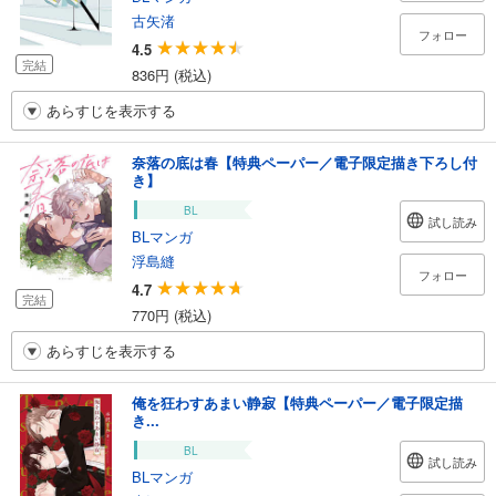
古矢渚
フォロー
4.5
完結
836円 (税込)
あらすじを表示する
奈落の底は春【特典ペーパー／電子限定描き下ろし付
き】
BL
試し読み
BLマンガ
浮島縫
フォロー
4.7
完結
770円 (税込)
あらすじを表示する
俺を狂わすあまい静寂【特典ペーパー／電子限定描
き...
BL
試し読み
BLマンガ