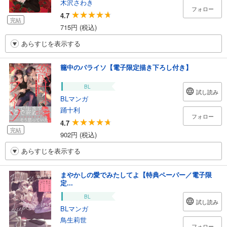
木沢さわき
フォロー
4.7
完結
715円 (税込)
あらすじを表示する
籠中のパライソ【電子限定描き下ろし付き】
BL
試し読み
BLマンガ
踊十利
フォロー
4.7
完結
902円 (税込)
あらすじを表示する
まやかしの愛でみたしてよ【特典ペーパー／電子限
定...
BL
試し読み
BLマンガ
鳥生莉世
フォロー