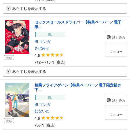
あらすじを表示する
セックスセールスドライバー【特典ペーパー／電子
限...
BL
試し読み
BLマンガ
さばみそ
フォロー
4.6
完結
712～715円 (税込)
あらすじを表示する
相乗フライアゲイン【特典ペーパー／電子限定描き
下...
BL
試し読み
BLマンガ
むないた
フォロー
4.6
完結
768円 (税込)