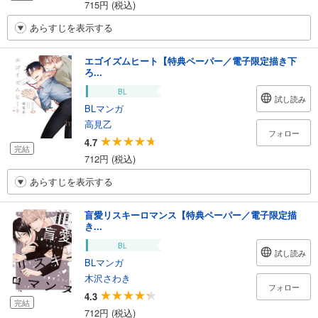
715円 (税込)
あらすじを表示する
エゴイズムヒート【特典ペーパー／電子限定描き下
ろ...
BL
試し読み
BLマンガ
高見乙
フォロー
4.7
完結
712円 (税込)
あらすじを表示する
盲愛リスキーロマンス【特典ペーパー／電子限定描
き...
BL
試し読み
BLマンガ
木沢さわき
フォロー
4.3
完結
712円 (税込)