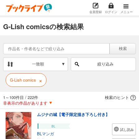
会員登録
ログイン
メニュー
G-Lish comicsの検索結果
検索
一致順
絞り込み
×
G-Lish comics
1～100件目
/
222件
検索のヒント
非表示の作品があります
ムジナの城【電子限定描き下ろし付き】
BL
試し読み
BLマンガ