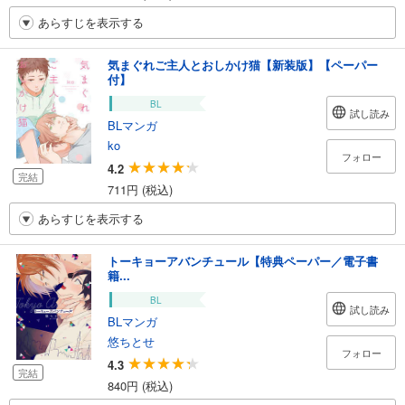
あらすじを表示する
気まぐれご主人とおしかけ猫【新装版】【ペーパー
付】
BL
試し読み
BLマンガ
ko
フォロー
4.2
完結
711円 (税込)
あらすじを表示する
トーキョーアバンチュール【特典ペーパー／電子書
籍...
BL
試し読み
BLマンガ
悠ちとせ
フォロー
4.3
完結
840円 (税込)