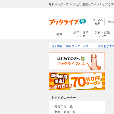
無料マンガ・ラノベなど、豊富なラインナップで18
絞り込み
検索
少年・青年
少女・女性
総合
マンガ
マンガ
電子書籍・漫画 ブックライブ
一等米おすす
おすすめコーナー
発売予定一覧
新刊・続巻一覧