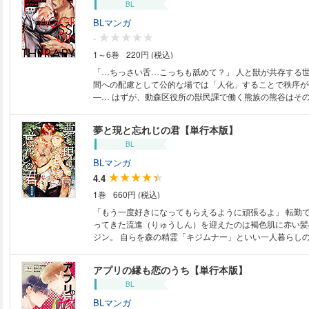
BL
にしない月ヶ瀬はある日職場で発情し倒れてしまう。 意
中、自分を介抱した男が「人化」した熊谷だと気が付かな
BLマンガ
識に体を押し付けると――― 「月ヶ瀬さん…すっごく濃い匂いがする…ず
-
っと我慢してたんだね」 熊なのに草食系？コワモテ「獣人」×性格キツめ
1～6巻
220円 (税込)
なワケあり美人「獣人」 トラウマを抱えた獣同士の抑え
―…！？ 「恋するビッチ」の一等米が描く超濃厚！汁だ
「…ちっさい舌…こっちも舐めて？」 人と獣が共存する世
ケモラブ！！
間への配慮として公的な場では「人化」することで秩序が
―… はずが、動森区役所の獣民課で働く熊族の熊谷はそ
な愛くるしい 「完獣化」姿で同僚たちにモフられるアイド
んな熊谷を目の敵にし「職場では人化しろ！」と喚き散ら
夢と現と忘れじの君【単行本版】
瀬。 頑なに自分の種族を明らかにしない月ヶ瀬はある日職場で発情し倒れ
BL
てしまう。 意識が朦朧とする中、自分を介抱した男が「
と気が付かない月ヶ瀬は 無意識に体を押し付けると――― 「月ヶ瀬
BLマンガ
ん…すっごく濃い匂いがする…ずっと我慢してたんだね」 熊なのに草
4.4
系？コワモテ「獣人」×性格キツめなワケあり美人「獣人」
1巻
660円 (税込)
えた獣同士の抑えきれない性衝動―…！？ 「恋するビッ
く超濃厚！汁だくエロのメガ盛りケモラブ！！
「もう一度好きになってもらえるように頑張るよ」 転勤
ってきた流進（りゅうしん）を迎えたのは褐色肌に赤い髪
ジン。 自らを森の精霊「キジムナー」といい一人暮らし
するジンを怪しむ流進。 だがその姿は夢の中で繰り返し
っくりで…。 無邪気なジンに振り回されながらやがて自
アプリの縁も恋のうち【単行本版】
た記憶があることに気が付く流進。 朧げな記憶を辿った
BL
ーマ）と人間の許されざる愛の結末とは…!? ※分冊版1～6話収録 ※このタ
イトルは『BLジェラート』から配信されていた同タイト
BLマンガ