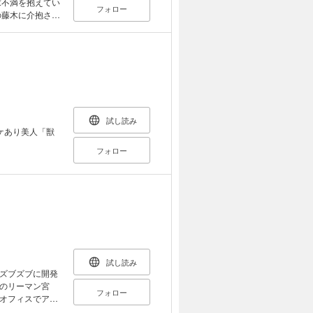
求不満を抱えてい
フォロー
の藤木に介抱され
試し読み
ケあり美人「獣
フォロー
試し読み
ズブズブに開発
のリーマン宮
フォロー
オフィスでア〇
たところを後輩