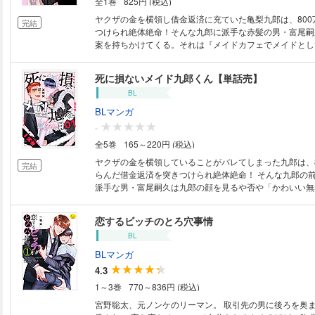
全1巻
825円 (税込)
ヤクザの金を横領し借金返済に充ていた亀梨九郎は、800
完結
つけられ絶体絶命！そんな九郎に派手な赤髪の男・富尾嗣
案を持ちかけてくる。それは『メイドカフェでメイドとし
――――断るという選択肢などなく、あれよという間に男
カフェに就職を決められてしまう。その上、債務者オプショ
死に損ないメイド九郎くん【単話売】
嗣久の家で飼われることになり、初キスを奪われ、貞操の
BL
し！？利子としては高すぎる地獄のような日々…かと思い
九郎は嗣久の言動ひとつひとつに心を揺さぶられるように
BLマンガ
-
全5巻
165～220円 (税込)
ヤクザの金を横領していることがバレてしまった九郎は、8
完結
らんだ借金返済を突きつけられ絶体絶命！ そんな九郎の
派手な男・富尾嗣久は九郎の顔を見るや否や「かわいい無
ち、あれよあれよという間に男ばかりのメイドカフェに就
う。その上、自分を猫可愛がりする嗣久の家で飼われるこ
恋するビッチのとろ穴事情
を奪われ、貞操の危機にも直面し…!? 破天荒陽キャヤク
BL
顔苦労人の借金返済ハッピーラブコメディ♪
BLマンガ
4.3
1～3巻
770～836円 (税込)
宮野聡太、元ノンケのリーマン。 取引先の男に後ろを奥