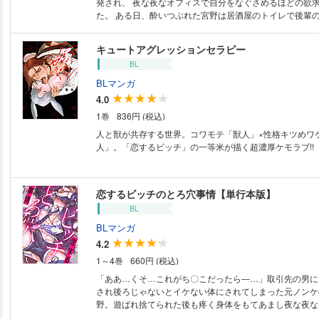
発され、 夜な夜なオフィスで自分をなぐさめるほどの欲
た。 ある日、酔いつぶれた宮野は居酒屋のトイレで後輩
て――。
キュートアグレッションセラピー
BL
BLマンガ
4.0
1巻
836円 (税込)
人と獣が共存する世界。コワモテ「獣人」×性格キツめワ
人」。「恋するビッチ」の一等米が描く超濃厚ケモラブ!!
恋するビッチのとろ穴事情【単行本版】
BL
BLマンガ
4.2
1～4巻
660円 (税込)
「ああ…くそ…これがち〇こだったら―…」取引先の男に
され後ろじゃないとイケない体にされてしまった元ノンケ
野。遊ばれ捨てられた後も疼く身体をもてあまし夜な夜な
ニーにふける毎日。そんな時、居酒屋のトイレで潰れてい