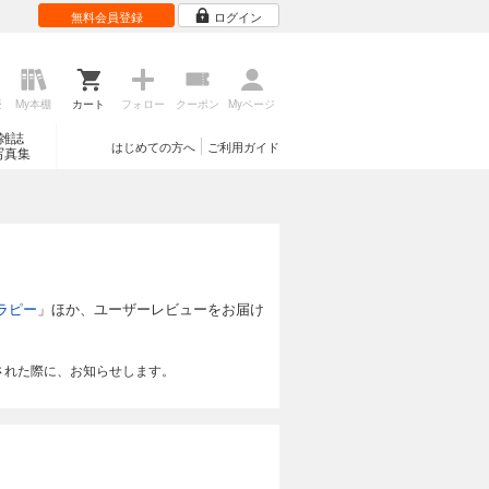
無料会員登録
ログイン
歴
My本棚
カート
フォロー
クーポン
Myページ
雑誌
はじめての方へ
ご利用ガイド
写真集
ラピー
」ほか、ユーザーレビューをお届け
された際に、お知らせします。