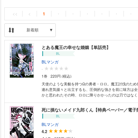
<<
<
1
・
・
・
・
・
・
新着順
とある魔王の幸せな婚姻【単話売】
BL
BLマンガ
-
1巻
220円 (税込)
天使のような美貌を持つΩの勇者・ロロ。魔王討伐のため
連れ意気揚々と出立するも、圧倒的な強さを前に味方は全
かと思われたその時、ロロに降りかかったのは刃ではなく
告白だった！敗北した人類に残された道は魔王から提示さ
ロと魔王の結婚による和平のみ…！抵抗するロロだったが
死に損ないメイド九郎くん【特典ペーパー／電子
の強力なフェロモンにより強制的にヒートを引き起こされて
BL
BLマンガ
4.2