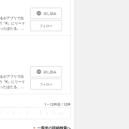
試し読み
るがアプリで出
の『K』にリード
フォロー
ったほたる。そ
…!? 『相性
ナシ?強引で自由
た結論とは
試し読み
るがアプリで出
の『K』にリード
フォロー
ったほたる。そ
…!? 『相性
ナシ?強引で自由
た結論とは
1～12件目
/
12件
・
・
・
>
>>
一等米の詳細検索へ