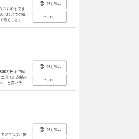
試し読み
万の返済を突き
久はひとつの提
フォロー
て働くこと』
ばかりのメイド
ン(？)として
危機にも直面
きや、いつしか
なるのだった。
試し読み
00万円まで膨
前に現れた赤髪の
フォロー
罪」と言い放
職を決めてしま
とになり初キス
ザ×ピュアな童
試し読み
までズブズブに開