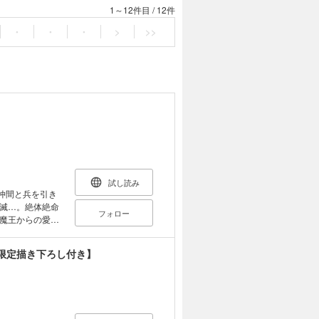
1～12件目
/
12件
・
・
・
>
>>
試し読み
仲間と兵を引き
滅…。絶体絶命
フォロー
魔王からの愛の
れた条件――ロ
、αである魔王
限定描き下ろし付き】
しまって…!?