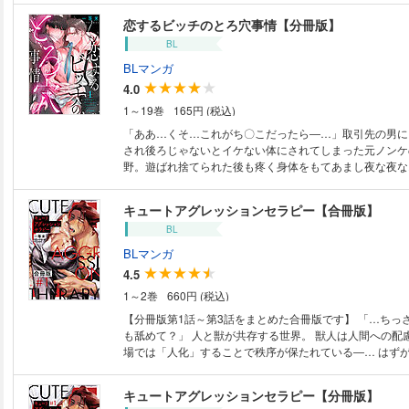
の藤木に介抱される。しかし宮野は藤木の優しさと自身の
恋するビッチのとろ穴事情【分冊版】
かせようと口に入れられた指にしゃぶりついた挙句「尻を
BL
と泣きついてしまい…!?隠れイケメン（おまけに絶倫）後
ックスが止まらない!!オフィスはもちろん、トイレで、ベ
BLマンガ
で、車内で…休む間もなく情熱的に求められ心もアソコも
4.0
野の前に現れたのは―…■分冊版1～5話収録■
1～19巻
165円 (税込)
「ああ…くそ…これがち〇こだったら―…」取引先の男に
され後ろじゃないとイケない体にされてしまった元ノンケ
野。遊ばれ捨てられた後も疼く身体をもてあまし夜な夜な
ニーにふける毎日。そんな時、居酒屋のトイレで潰れてい
の藤木に介抱される。しかし宮野は藤木の優しさと自身の
キュートアグレッションセラピー【合冊版】
かせようと口に入れられた指にしゃぶりついた挙句「尻を
BL
と泣きついてしまい…!?隠れイケメン（おまけに絶倫）後
ックスが止まらない!!オフィスはもちろん、トイレで、ベ
BLマンガ
で、車内で…休む間もなく情熱的に求められ心もアソコも
4.5
野の前に現れたのは―…
1～2巻
660円 (税込)
【分冊版第1話～第3話をまとめた合冊版です】 「…ちっ
も舐めて？」 人と獣が共存する世界。 獣人は人間への配
場では「人化」することで秩序が保たれている―… はず
獣民課で働く熊族の熊谷はその〇―さんのような愛くるし
で同僚たちにモフられるアイドル的存在。 そんな熊谷を
キュートアグレッションセラピー【分冊版】
では人化しろ！」と喚き散らす主任の月ヶ瀬。 頑なに自分の種族を明らか