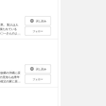
識が朦朧とする
い月ヶ瀬は 無意
きれない性衝動
試し読み
くエロのメガ盛り
界。 獣人は人
保たれている
フォロー
の〇―さんのよう
ル的存在。 そ
す主任の月ヶ
人化」した熊谷だ
さ
食
 トラウマを抱
チ」の一等米が描
試し読み
で故郷の沖縄に戻
の見知らぬ青年
フォロー
の祖父の家に居候
自分を抱く男にそ
分の中で抜け落ち
先に待つ精霊（セ
ルと同じ内容で