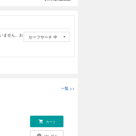
いません。お
セーフサーチ 中
一覧
>>
カート