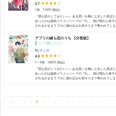
す。 重複購入にご注意ください。
3.7
1巻
715円 (税込)
『僕も恋がしてみたい―』ある思いを胸に上京した原ほた
会ったのは超絶イケメンハーフの『K』。遊び慣れた様子
されるがままラブホに連れ込まれ初キスまで奪われてしま
の場はなんとか逃げ切ったが思わぬ場所で再会してしまい―
99％』マッチングアプリから始まる恋愛はアリ?それとも
アプリの縁も恋のうち 【分冊版】
奔放な『K』に振り回されっぱなしのほたるがたどり着い
BL
―…!? !◆収録内容：分冊版1～5話◆
BLマンガ
4.0
1～5巻
165円 (税込)
『僕も恋がしてみたい―』ある思いを胸に上京した原ほた
会ったのは超絶イケメンハーフの『K』。遊び慣れた様子
されるがままラブホに連れ込まれ初キスまで奪われてしま
の場はなんとか逃げ切ったが思わぬ場所で再会してしまい―
99％』マッチングアプリから始まる恋愛はアリ?それとも
奔放な『K』に振り回されっぱなしのほたるがたどり着い
―…!?
<<
<
1
・
・
・
・
・
・