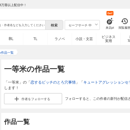
8万冊以上配信中！
Get!
セーフサーチ 中
来店pt
閲覧履
ビジネス
BL
TL
ラノベ
小説・文芸
実用
め作品一覧
一等米の作品一覧
「一等米」の「
恋するビッチのとろ穴事情
」「
キュートアグレッションセ
します！
フォローすると、この作者の新刊が配信
作者を
フォローする
作品一覧