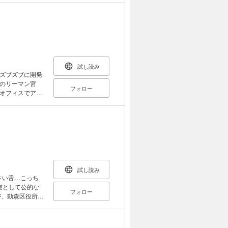
欲求不満から吐
犯してほしい」
輩・藤木とのセ
ッドで、お風呂
とろっとろな宮
試し読み
ズブズブに開発
のリーマン宮
フォロー
オフィスでア〇
たところを後輩
欲求不満から吐
犯してほしい」
輩・藤木とのセ
ッドで、風呂場
とろっとろな宮
試し読み
さい舌…こっち
慮として公的な
フォロー
が、動森区役所の
い 「完獣化」姿
目の敵にし「職場