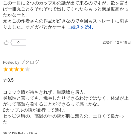
この一冊に２つのカップルの話が出て来るのですが、欲を言え
ば一冊丸ごとをそれぞれで出してくれたらもっと満足度高かっ
たかなーと。
元々この作者さんの作品が好きなので今回もストレートに刺さ
りました。オメガバとかケーキ
...続きを読む
2024年12月18日
0
ブクログ
Posted by
☆3.5
コミック版が待ちきれず、単話版を購入。
炎属性と言っても、燃やしたりできるわけではなく、体温が上
がって高熱を発することができるって感じかな。
2カップルの話が並行して進む。
セッ◯ス時の、高温の手の跡が肌に残るの、エロくて良かっ
た。
電子DMM 白抜き