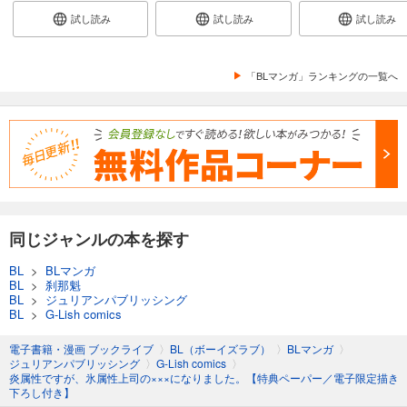
試し読み
試し読み
試し読み
「BLマンガ」ランキングの一覧へ
同じジャンルの本を探す
BL
>
BLマンガ
BL
>
刹那魁
BL
>
ジュリアンパブリッシング
BL
>
G-Lish comics
電子書籍・漫画 ブックライブ
〉
BL（ボーイズラブ）
〉
BLマンガ
〉
ジュリアンパブリッシング
〉
G-Lish comics
〉
炎属性ですが、氷属性上司の×××になりました。【特典ペーパー／電子限定描き
下ろし付き】