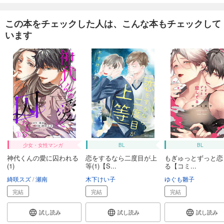
この本をチェックした人は、こんな本もチェックして
います
少女・女性マンガ
BL
BL
神代くんの愛に囚われる
恋をするなら二度目が上
もぎゅっとずっと恋
(1)
等(1)【S...
る【コミ...
綺咲スズ
瀬南
木下けい子
ゆぐも雛子
完結
完結
完結
試し読み
試し読み
試し読み