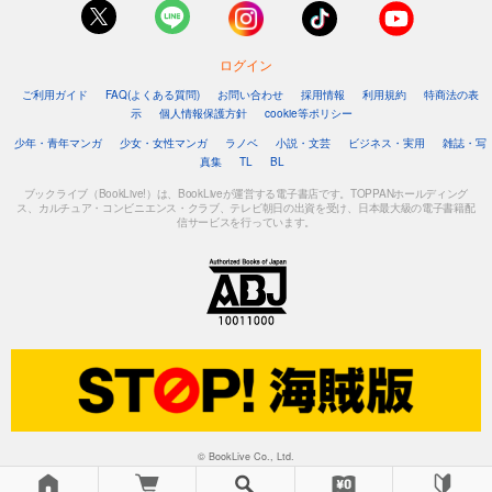
ログイン
ご利用ガイド
FAQ(よくある質問)
お問い合わせ
採用情報
利用規約
特商法の表
示
個人情報保護方針
cookie等ポリシー
少年・青年マンガ
少女・女性マンガ
ラノベ
小説・文芸
ビジネス・実用
雑誌・写
真集
TL
BL
ブックライブ（BookLive!）は、BookLiveが運営する電子書店です。TOPPANホールディング
ス、カルチュア・コンビニエンス・クラブ、テレビ朝日の出資を受け、日本最大級の電子書籍配
信サービスを行っています。
© BookLive Co., Ltd.