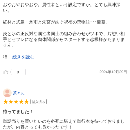
おやおやおやおや。属性者という設定ですか。とても興味深
い。
紅林と式島・氷雨と朱宮が紡ぐ祝福の恋物語･･･開幕。
炎と氷の正反対な属性者同士の組み合わせがツボで、片想い相
手とセフレになる肉体関係からスタートする恋模様がたまりま
せん。
特
...続きを読む
2024年12月29日
0
茶々丸
購入済み
待ってました！
単話売りを買いたいのを必死に堪えて単行本を待っておりまし
たが、内容とっても良かったです！