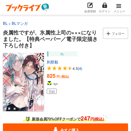
会員登録
ログイン
メニュー
BL
BLマンガ
炎属性ですが、氷属性上司の×××になり
フォロー
ました。【特典ペーパー／電子限定描き
下ろし付き】
BL
刹那魁
4.5
(4)
825
円 (税込)
4
pt
完結
247
新規会員70%OFFクーポンで
円(税込)
今すぐ購入