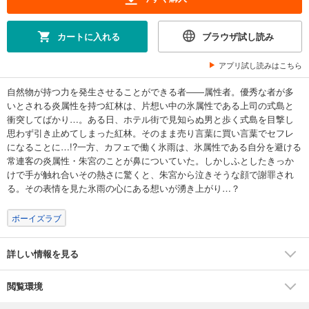
カートに入れる
ブラウザ試し読み
アプリ試し読みはこちら
自然物が持つ力を発生させることができる者――属性者。優秀な者が多
いとされる炎属性を持つ紅林は、片想い中の氷属性である上司の式島と
衝突してばかり…。ある日、ホテル街で見知らぬ男と歩く式島を目撃し
思わず引き止めてしまった紅林。そのまま売り言葉に買い言葉でセフレ
になることに…!?一方、カフェで働く氷雨は、氷属性である自分を避ける
常連客の炎属性・朱宮のことが鼻についていた。しかしふとしたきっか
けで手が触れ合いその熱さに驚くと、朱宮から泣きそうな顔で謝罪され
る。その表情を見た氷雨の心にある想いが湧き上がり…？
ボーイズラブ
詳しい情報を見る
閲覧環境