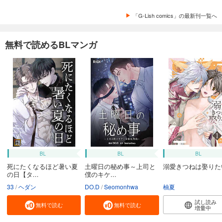
「G-Lish comics」の最新刊一覧へ
無料で読めるBLマンガ
BL
BL
BL
死にたくなるほど暑い夏
土曜日の秘め事～上司と
溺愛きつねは娶りた
の日【タ...
僕のキケ...
33
ヘダン
DO.D
Seomonhwa
柚夏
試し読み
無料で読む
無料で読む
増量中