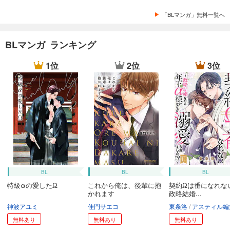
「BLマンガ」無料一覧へ
BLマンガ ランキング
1位
2位
3位
BL
BL
BL
特級αの愛したΩ
これから俺は、後輩に抱
契約Ωは番になれな
かれます
政略結婚...
神波アユミ
佳門サエコ
東条洛
アスティル編
無料あり
無料あり
無料あり