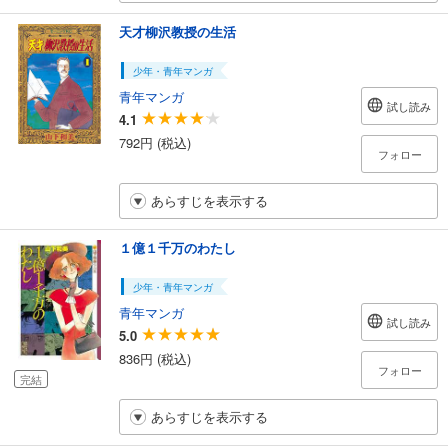
天才柳沢教授の生活
少年・青年マンガ
青年マンガ
試し読み
4.1
792円 (税込)
フォロー
あらすじを表示する
１億１千万のわたし
少年・青年マンガ
青年マンガ
試し読み
5.0
836円 (税込)
フォロー
完結
あらすじを表示する