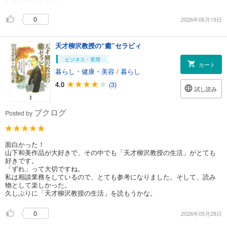
0
2026年06月19日
天才柳沢教授の“癒”セラピィ
ビジネス・実用
カート
暮らし・健康・美容
/
暮らし
4.0
(3)
試し読み
ブクログ
Posted by
面白かった！
山下和美作品が大好きで、その中でも「天才柳沢教授の生活」がとても
好きです。
「ずれ」って大切ですね。
私は相談業務をしているので、とても参考になりました。そして、読み
物として楽しかった。
久しぶりに「天才柳沢教授の生活」を読もうかな。
0
2026年05月28日