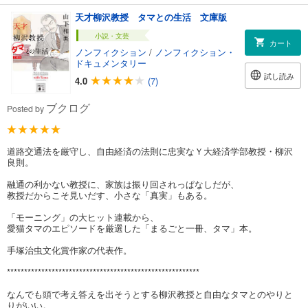
天才柳沢教授 タマとの生活 文庫版
小説・文芸
カート
ノンフィクション
/
ノンフィクション・
ドキュメンタリー
試し読み
4.0
(7)
ブクログ
Posted by
道路交通法を厳守し、自由経済の法則に忠実なＹ大経済学部教授・柳沢
良則。
融通の利かない教授に、家族は振り回されっぱなしだが、
教授だからこそ見いだす、小さな「真実」もある。
「モーニング」の大ヒット連載から、
愛猫タマのエピソードを厳選した「まるごと一冊、タマ」本。
手塚治虫文化賞作家の代表作。
********************************************************
なんでも頭で考え答えを出そうとする柳沢教授と自由なタマとのやりと
りがいい。