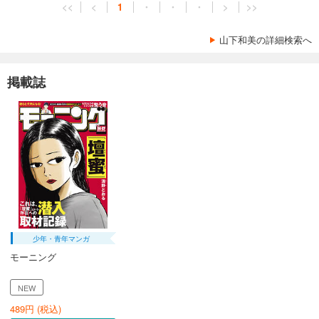
<<
<
1
・
・
・
>
>>
山下和美の詳細検索へ
掲載誌
少年・青年マンガ
モーニング
NEW
489
円 (税込)