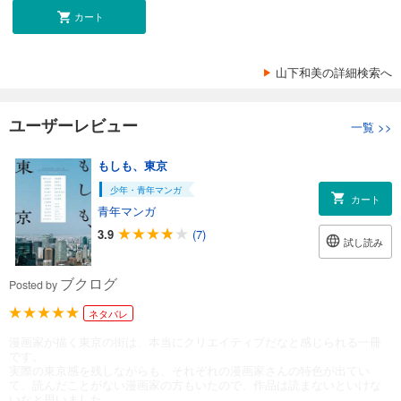
カート
山下和美の詳細検索へ
ユーザーレビュー
一覧
>>
もしも、東京
少年・青年マンガ
カート
青年マンガ
3.9
(7)
試し読み
ブクログ
Posted by
ネタバレ
漫画家が描く東京の街は、本当にクリエイティブだなと感じられる一冊
です。
実際の東京感を残しながらも、それぞれの漫画家さんの特色が出てい
て、読んだことがない漫画家の方もいたので、作品は読まないといけな
いなと思いました。