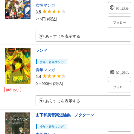
女性マンガ
試し読み
3.5
715円 (税込)
フォロー
あらすじを表示する
ランド
少年・青年マンガ
青年マンガ
試し読み
4.4
0～990円 (税込)
フォロー
無料あり
あらすじを表示する
山下和美音楽短編集 ノクターン
少年・青年マンガ
青年マンガ