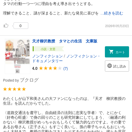
タマの行動一つ一つに理由を考え導き出そうとする。
理解できること、謎が深まること、新たな発見に喜びを
...続きを読む
0
2026年05月23日
天才柳沢教授 タマとの生活 文庫版
小説・文芸
カート
ノンフィクション
/
ノンフィクション・
ドキュメンタリー
試し読み
4.0
(7)
ブクログ
Posted by
わたくしが山下和美さんの大ファンになったのは、『天才 柳沢教授の
生活』を読んだからでした。
〈道路交通法を遵守し、自由経済の法則に忠実な学者〉で、とにかく
〈好奇心旺盛〉で身の回りのことも研究対象にしてしまう、〈融通の利
かない〉柳沢教授がめっちゃおもしろくて魅力的なのですよ。その妻で
あるお母さん（正子さん）もすごく良いし、孫の華子ちゃんもおじいち
ゃん大好きで、教授の言動をマネしたりするのもかわゆい。彼らを見守