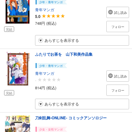
少年・青年マンガ
青年マンガ
試し読み
5.0
748円 (税込)
フォロー
完結
あらすじを表示する
ふたりでお茶を 山下和美作品集
少年・青年マンガ
青年マンガ
試し読み
-
814円 (税込)
フォロー
完結
あらすじを表示する
刀剣乱舞-ONLINE- コミックアンソロジー
少女・女性マンガ