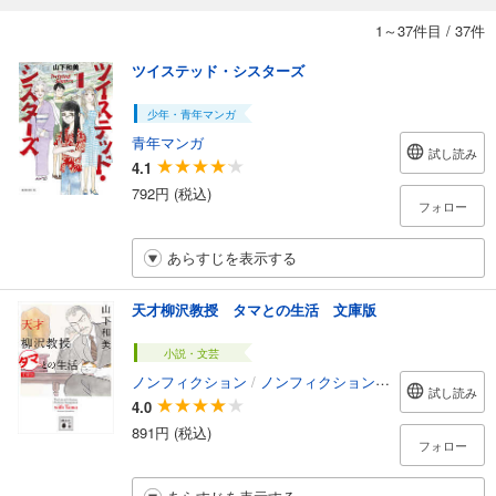
1～37件目
/
37件
ツイステッド・シスターズ
少年・青年マンガ
青年マンガ
試し読み
4.1
792円 (税込)
フォロー
あらすじを表示する
天才柳沢教授 タマとの生活 文庫版
小説・文芸
ノンフィクション
/
ノンフィクション・ドキュメンタリー
試し読み
4.0
891円 (税込)
フォロー