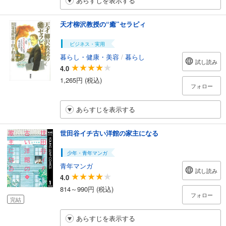
あらすじを表示する
天才柳沢教授の“癒”セラピィ
ビジネス・実用
暮らし・健康・美容
/
暮らし
試し読み
4.0
1,265円 (税込)
フォロー
あらすじを表示する
世田谷イチ古い洋館の家主になる
少年・青年マンガ
青年マンガ
試し読み
4.0
814～990円 (税込)
フォロー
完結
あらすじを表示する