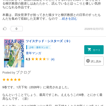
る柳沢教授の眼差しはあたたかく、読んでいるとほっこりと優しい気持
ちになれる作品です。
本書は、四女世津子が拾ってきた猫タマと柳沢教授との日常のすったも
んだを集めて収録した文庫です。なので
...続きを読む
0
2026年02月07日
ツイステッド・シスターズ（９）
少年・青年マンガ
カート
青年マンガ
4.3
(4)
試し読み
ブクログ
Posted by
9巻です。1月下旬（2026年）に発売されました。
なんということでしょう、最高ですこれ。ええもうこの9巻、とにかく最
高なんです。（涙）
なんとアレックスが30年ぶりに来日、純子姉さんと小太郎くんは⁉︎ そして