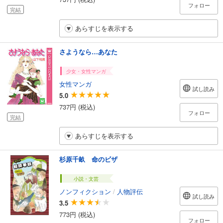
フォロー
完結
あらすじを表示する
さようなら…あなた
少女・女性マンガ
女性マンガ
試し読み
5.0
737円 (税込)
フォロー
完結
あらすじを表示する
杉原千畝 命のビザ
小説・文芸
ノンフィクション
/
人物評伝
試し読み
3.5
773円 (税込)
フォロー