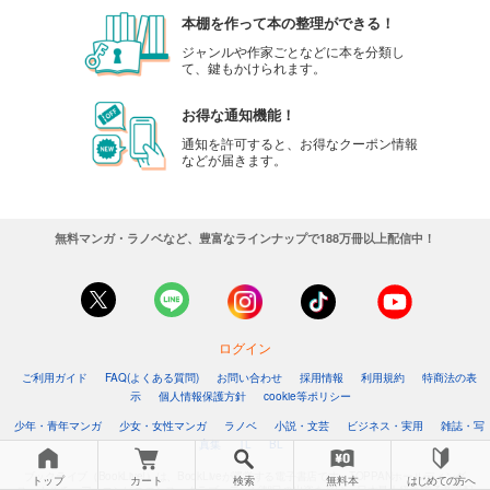
本棚を作って本の整理ができる！
ジャンルや作家ごとなどに本を分類し
て、鍵もかけられます。
お得な通知機能！
通知を許可すると、お得なクーポン情報
などが届きます。
無料マンガ・ラノベなど、豊富なラインナップで188万冊以上配信中！
ログイン
ご利用ガイド
FAQ(よくある質問)
お問い合わせ
採用情報
利用規約
特商法の表
示
個人情報保護方針
cookie等ポリシー
少年・青年マンガ
少女・女性マンガ
ラノベ
小説・文芸
ビジネス・実用
雑誌・写
真集
TL
BL
ブックライブ（BookLive!）は、BookLiveが運営する電子書店です。TOPPANホールディング
トップ
カート
検索
無料本
はじめての方へ