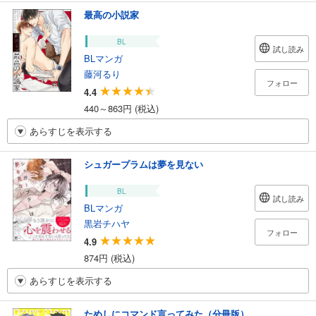
最高の小説家
BL
試し読み
BLマンガ
藤河るり
フォロー
4.4
440～863円 (税込)
あらすじを表示する
シュガープラムは夢を見ない
BL
試し読み
BLマンガ
黒岩チハヤ
フォロー
4.9
874円 (税込)
あらすじを表示する
ためしにコマンド言ってみた（分冊版）