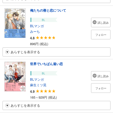
俺たちの善と恋について
BL
試し読み
BLマンガ
みーち
フォロー
4.8
896円 (税込)
あらすじを表示する
世界でいちばん遠い恋
BL
試し読み
BLマンガ
麻生ミツ晃
フォロー
4.9
165～929円 (税込)
あらすじを表示する