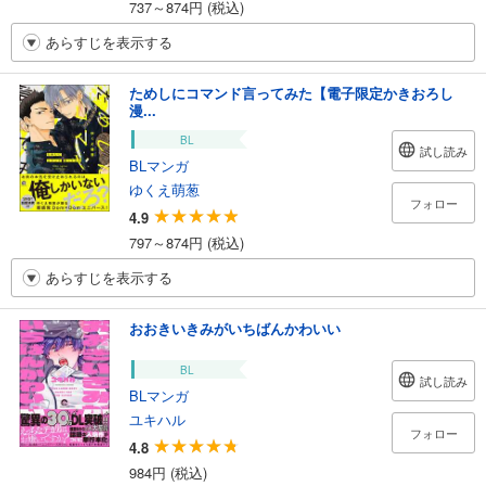
737～874円 (税込)
あらすじを表示する
ためしにコマンド言ってみた【電子限定かきおろし
漫...
BL
試し読み
BLマンガ
ゆくえ萌葱
フォロー
4.9
797～874円 (税込)
あらすじを表示する
おおきいきみがいちばんかわいい
BL
試し読み
BLマンガ
ユキハル
フォロー
4.8
984円 (税込)