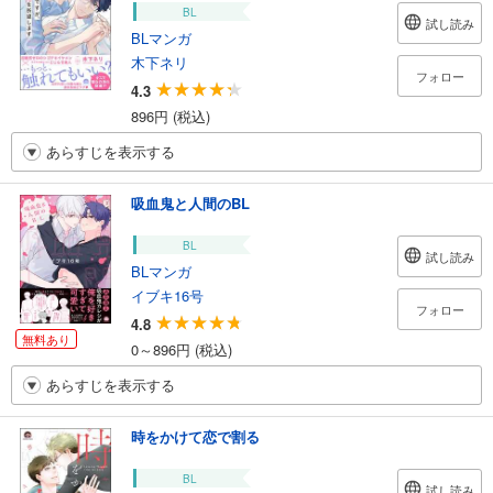
BL
試し読み
BLマンガ
木下ネリ
フォロー
4.3
896円 (税込)
あらすじを表示する
吸血鬼と人間のBL
BL
試し読み
BLマンガ
イブキ16号
フォロー
4.8
無料あり
0～896円 (税込)
あらすじを表示する
時をかけて恋で割る
BL
試し読み