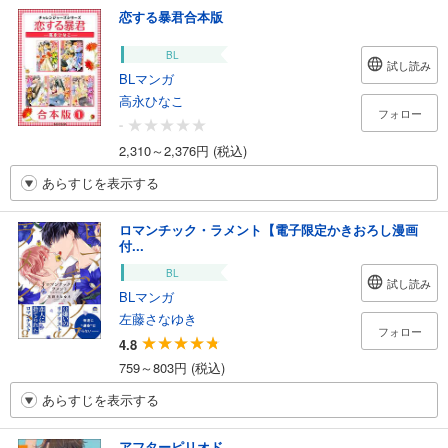
恋する暴君合本版
BL
試し読み
BLマンガ
高永ひなこ
フォロー
-
2,310～2,376円 (税込)
あらすじを表示する
ロマンチック・ラメント【電子限定かきおろし漫画
付...
BL
試し読み
BLマンガ
左藤さなゆき
フォロー
4.8
759～803円 (税込)
あらすじを表示する
アフターピリオド