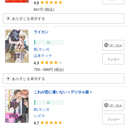
4.9
841円 (税込)
あらすじを表示する
ライカン
BL
試し読み
BLマンガ
山本ティナ
フォロー
4.3
759～896円 (税込)
あらすじを表示する
これが恋に違いない＜デジタル版＞
BL
試し読み
BLマンガ
シズマ
フォロー
4.7