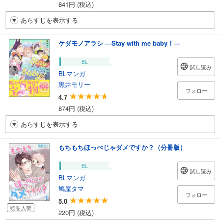
841円 (税込)
あらすじを表示する
ケダモノアラシ ―Stay with me baby！―
BL
試し読み
BLマンガ
黒井モリー
フォロー
4.7
874円 (税込)
あらすじを表示する
もちもちほっぺじゃダメですか？（分冊版）
BL
試し読み
BLマンガ
鳩屋タマ
フォロー
5.0
続巻入荷
220円 (税込)