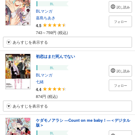
BL
試し読み
BLマンガ
嘉島ちあき
フォロー
4.5
743～759円 (税込)
あらすじを表示する
初恋はまだ死んでない
BL
試し読み
BLマンガ
七緒
フォロー
4.4
874円 (税込)
あらすじを表示する
ケダモノアラシ ―Count on me baby！―＜デジタル
版＞
BL