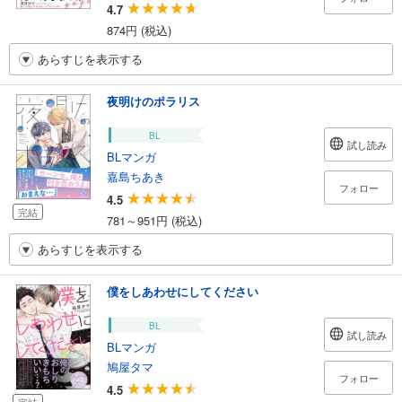
4.7
874円 (税込)
あらすじを表示する
夜明けのポラリス
BL
試し読み
BLマンガ
嘉島ちあき
フォロー
4.5
完結
781～951円 (税込)
あらすじを表示する
僕をしあわせにしてください
BL
試し読み
BLマンガ
鳩屋タマ
フォロー
4.5