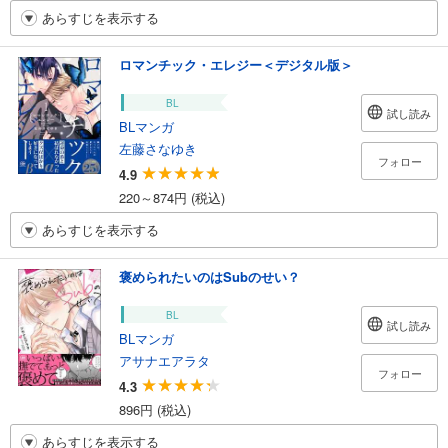
あらすじを表示する
ロマンチック・エレジー＜デジタル版＞
BL
試し読み
BLマンガ
左藤さなゆき
フォロー
4.9
220～874円 (税込)
あらすじを表示する
褒められたいのはSubのせい？
BL
試し読み
BLマンガ
アサナエアラタ
フォロー
4.3
896円 (税込)
あらすじを表示する