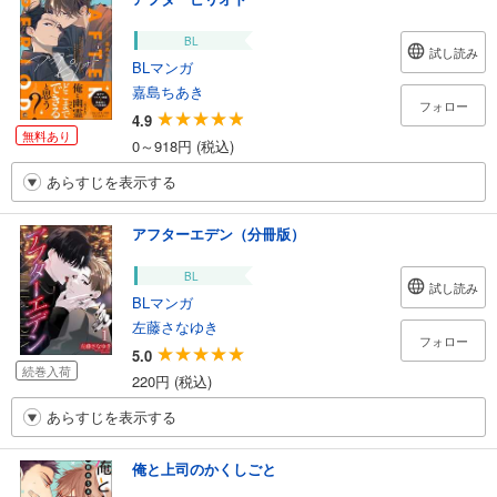
BL
試し読み
BLマンガ
嘉島ちあき
フォロー
4.9
無料あり
0～918円 (税込)
あらすじを表示する
アフターエデン（分冊版）
BL
試し読み
BLマンガ
左藤さなゆき
フォロー
5.0
続巻入荷
220円 (税込)
あらすじを表示する
俺と上司のかくしごと