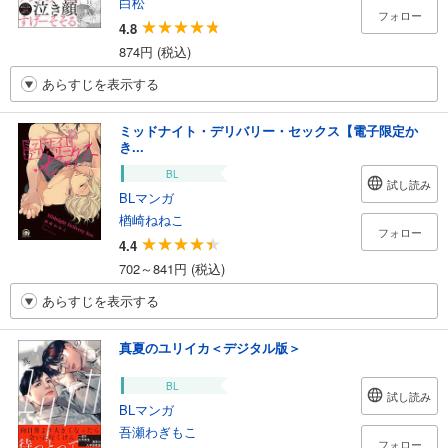
白松
フォロー
4.8
874円 (税込)
あらすじを表示する
ミッドナイト・デリバリー・セックス【電子限定か
き...
BL
試し読み
BLマンガ
楢崎ねねこ
フォロー
4.4
702～841円 (税込)
あらすじを表示する
真夏のユリイカ＜デジタル版＞
BL
試し読み
BLマンガ
吾瀬わぎもこ
フォロー