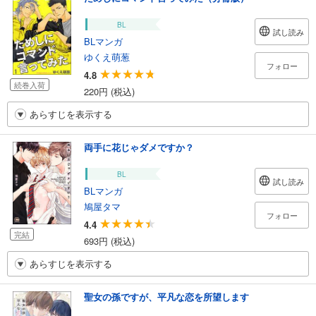
BL
試し読み
BLマンガ
ゆくえ萌葱
フォロー
4.8
続巻入荷
220円 (税込)
あらすじを表示する
両手に花じゃダメですか？
BL
試し読み
BLマンガ
鳩屋タマ
フォロー
4.4
完結
693円 (税込)
あらすじを表示する
聖女の孫ですが、平凡な恋を所望します