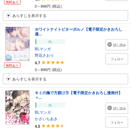
無料あり
0～896円 (税込)
あらすじを表示する
ホワイトナイトビターポルノ【電子限定かきおろし
漫...
BL
試し読み
BLマンガ
野花さおり
フォロー
4.7
無料あり
0～896円 (税込)
あらすじを表示する
キミの撫で方躾け方【電子限定かきおろし漫画付】
＜...
BL
試し読み
BLマンガ
かさいちあき
フォロー
4.5