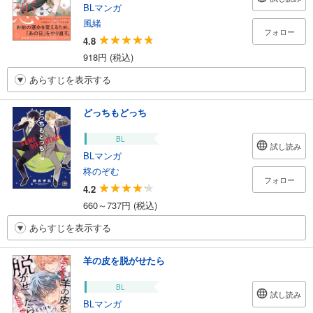
BLマンガ
風緒
フォロー
4.8
918円 (税込)
あらすじを表示する
どっちもどっち
BL
試し読み
BLマンガ
柊のぞむ
フォロー
4.2
660～737円 (税込)
あらすじを表示する
羊の皮を脱がせたら
BL
試し読み
BLマンガ