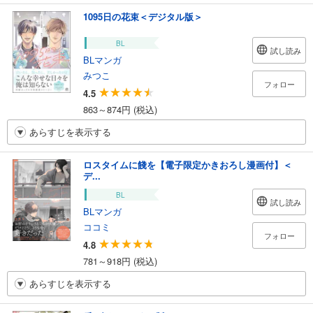
1095日の花束＜デジタル版＞
BL
試し読み
BLマンガ
みつこ
フォロー
4.5
863～874円 (税込)
あらすじを表示する
ロスタイムに餞を【電子限定かきおろし漫画付】＜
デ...
BL
試し読み
BLマンガ
ココミ
フォロー
4.8
781～918円 (税込)
あらすじを表示する