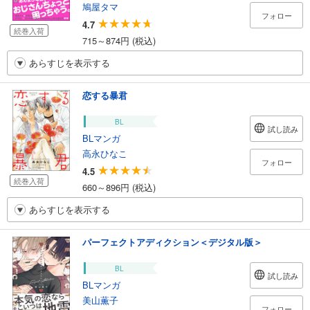
鳩屋タマ
フォロー
4.7
続巻入荷
715～874円 (税込)
あらすじを表示する
恋する暴君
BL
試し読み
BLマンガ
高永ひなこ
フォロー
4.5
続巻入荷
660～896円 (税込)
あらすじを表示する
パーフェクトアディクション＜デジタル版＞
BL
試し読み
BLマンガ
美山薫子
フォロー