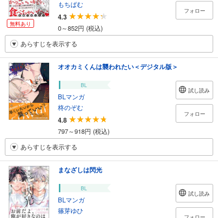
もちぱむ
フォロー
4.3
無料あり
0～852円 (税込)
あらすじを表示する
オオカミくんは襲われたい＜デジタル版＞
BL
試し読み
BLマンガ
柊のぞむ
フォロー
4.8
797～918円 (税込)
あらすじを表示する
まなざしは閃光
BL
試し読み
BLマンガ
篠芽ゆひ
フォロー