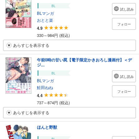
BL
試し読み
BLマンガ
おとと楽
フォロー
4.9
330～984円 (税込)
あらすじを表示する
午前0時の甘い罠【電子限定かきおろし漫画付】＜デ
ジ...
BL
試し読み
BLマンガ
鮭田ねね
フォロー
4.4
737～874円 (税込)
あらすじを表示する
ほんと野獣