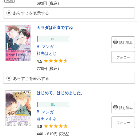
完結
693円 (税込)
あらすじを表示する
カラダは正直ですね
BL
試し読み
BLマンガ
衿先はとじ
フォロー
4.5
770円 (税込)
あらすじを表示する
はじめて、はじめました。
BL
試し読み
BLマンガ
暮田マキネ
フォロー
4.8
440～819円 (税込)