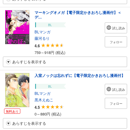
マーキングオメガ【電子限定かきおろし漫画付】＜
デ...
BL
試し読み
BLマンガ
藤河るり
フォロー
4.6
759～918円 (税込)
あらすじを表示する
入室ノックは忘れずに【電子限定かきおろし漫画付】
BL
試し読み
BLマンガ
黒木えぬこ
フォロー
4.5
無料あり
0～880円 (税込)
あらすじを表示する