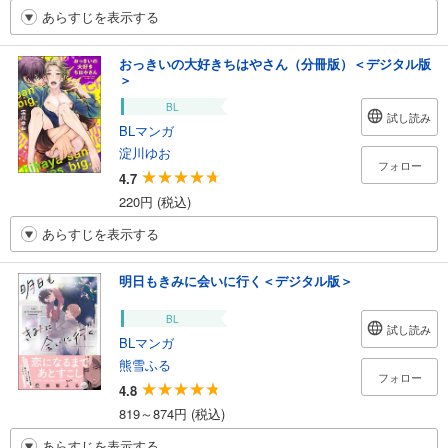
あらすじを表示する
おっきいの大好きちはやさん（分冊版）＜デジタル版
＞
BL
試し読み
BLマンガ
淀川ゆお
フォロー
4.7
220円 (税込)
あらすじを表示する
明日もきみに会いに行く＜デジタル版＞
BL
試し読み
BLマンガ
熊雪ふる
フォロー
4.8
819～874円 (税込)
あらすじを表示する