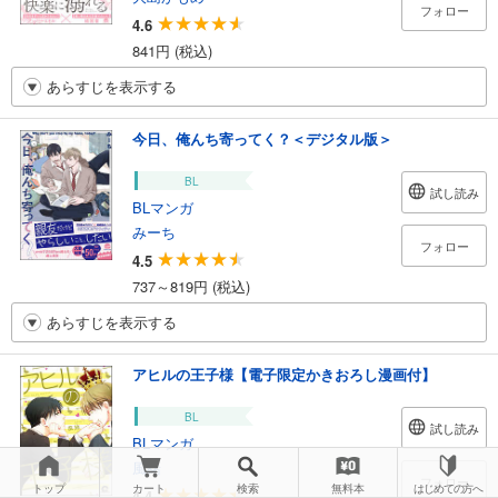
フォロー
4.6
841円 (税込)
あらすじを表示する
今日、俺んち寄ってく？＜デジタル版＞
BL
試し読み
BLマンガ
みーち
フォロー
4.5
737～819円 (税込)
あらすじを表示する
アヒルの王子様【電子限定かきおろし漫画付】
BL
試し読み
BLマンガ
風緒
フォロー
トップ
カート
検索
無料本
はじめての方へ
4.4