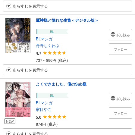
あらすじを表示する
鷹神様と憐れな生贄＜デジタル版＞
BL
試し読み
BLマンガ
丹野ちくわぶ
フォロー
4.7
737～896円 (税込)
あらすじを表示する
よくできました、僕のSub様
BL
試し読み
BLマンガ
家目やこ
フォロー
5.0
NEW
874円 (税込)
あらすじを表示する