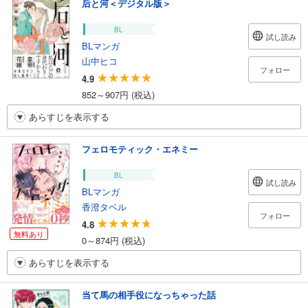
后と河＜デジタル版＞
BL
試し読み
BLマンガ
山中ヒコ
フォロー
4.9
852～907円 (税込)
あらすじを表示する
フェロモティック・エネミー
BL
試し読み
BLマンガ
香澄タベル
フォロー
4.8
無料あり
0～874円 (税込)
あらすじを表示する
当て馬の相手役になっちゃった話