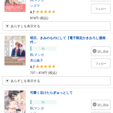
シズマ
フォロー
4.7
874円 (税込)
あらすじを表示する
明日、きみのものにして【電子限定かきおろし漫画
付...
BL
試し読み
BLマンガ
美山薫子
フォロー
4.7
737～874円 (税込)
あらすじを表示する
可愛く泣けたらぎゅっとして
BL
試し読み
BLマンガ