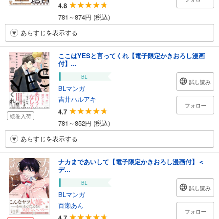
4.8
781～874円 (税込)
あらすじを表示する
ここはYESと言ってくれ【電子限定かきおろし漫画
付】...
BL
試し読み
BLマンガ
吉井ハルアキ
フォロー
4.7
続巻入荷
781～852円 (税込)
あらすじを表示する
ナカまであいして【電子限定かきおろし漫画付】＜
デ...
BL
試し読み
BLマンガ
百瀬あん
フォロー
4.7