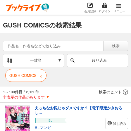
会員登録
ログイン
メニュー
GUSH COMICSの検索結果
検索
一致順
絞り込み
×
GUSH COMICS
1～100件目
/
2,150件
検索のヒント
非表示の作品があります
えっちなお尻じゃダメですか？【電子限定かきおろ
し...
BL
試し読み
BLマンガ