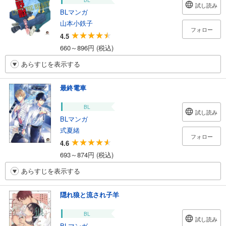
BL
試し読み
BLマンガ
山本小鉄子
フォロー
4.5
660～896円 (税込)
あらすじを表示する
最終電車
BL
試し読み
BLマンガ
式夏緒
フォロー
4.6
693～874円 (税込)
あらすじを表示する
隠れ狼と流され子羊
BL
試し読み
BLマンガ