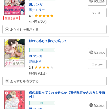
試し読み
BLマンガ
黒井モリー
フォロー
4.8
値引きあり
437円 (税込)
あらすじを表示する
触れて感じて撫でて笑って
BL
試し読み
BLマンガ
野萩あき
フォロー
3.8
896円 (税込)
あらすじを表示する
僕の血吸ってくれませんか【電子限定かきおろし漫画
付】
BL
試し読み
BLマンガ