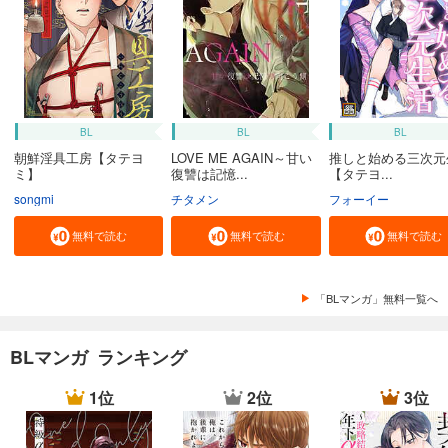
BL
BL
BL
朝鮮淫具工房【タテヨ
LOVE ME AGAIN～甘い
推しと始める三次元
ミ】
復讐は記憶...
【タテヨ...
songmi
チタメン
フォーイー
無料で読む
無料で読む
無料で読む
「BLマンガ」無料一覧へ
BLマンガ ランキング
1位
2位
3位