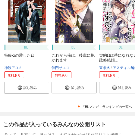
BL
BL
BL
特級αの愛したΩ
これから俺は、後輩に抱
契約Ωは番になれな
かれます
政略結婚...
神波アユミ
佳門サエコ
東条洛
アスティル編
無料あり
無料あり
無料あり
試し読み
試し読み
試し読み
「BLマンガ」ランキングの一覧へ
この作品が入っているみんなの公開リスト
作って、共有して、見つける。本好きがつながる公開リスト機能！