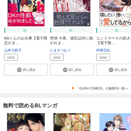
BL
BL
BL
tkbくんのお仕事【電子限
堕情 今夜、彼氏以外に抱
エンドマークの続き
定かき...
かれま...
【電子限...
山本小鉄子
たまきつむぐ
伊香亞紀
NEW
NEW
NEW
試し読み
試し読み
試し読み
「GUSH COMICS」の最新刊一覧へ
無料で読めるBLマンガ