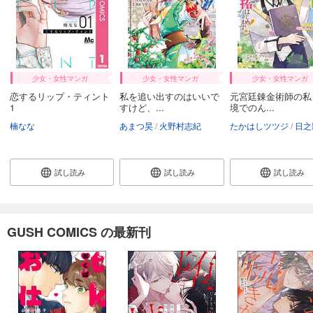
少女・女性マンガ
少女・女性マンガ
少女・女性マンガ
恋するリップ・ティント
私を追い出すのはいいで
元宮廷錬金術師の私
1
すけど、...
境でのん...
楠なな
あまつ昊
火野村志紀
たかはしツツジ
日之影
試し読み
試し読み
試し読み
GUSH COMICS の最新刊