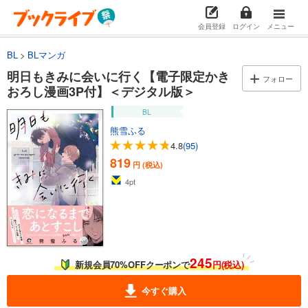
会員登録
ログイン
メニュー
BL
BLマンガ
明日もきみに会いに行く【電子限定かき
フォロー
おろし漫画3P付】＜デジタル版＞
BL
熊雪ふる
4.8
(95)
819
円 (税込)
4
pt
245
新規会員70%OFFクーポンで
円(税込)
今すぐ購入