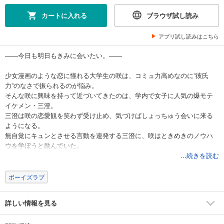
カートに入れる
ブラウザ試し読み
アプリ試し読みはこちら
――今日も明日もきみに会いたい。――
少女漫画のような恋に憧れる大学生の咲は、コミュ力高めなのに”彼氏
力”のなさで振られるのが悩み。
そんな咲に興味を持って近づいてきたのは、学内で女子に人気の爆モテ
イケメン・三澄。
三澄は咲の恋愛観を笑わず受け止め、気づけばしょっちゅう会いに来る
ようになる。
無自覚にキュンとさせる言動を連発する三澄に、咲はときめきのノウハ
ウを学ぼうと励んでいた。
しかしいつしか、本気で三澄にときめいてしまうようになり…!?
...続きを読む
★雑誌掲載時のカラーを完全収録!!
ボーイズラブ
★★電子のみで楽しめるスペシャル修正仕様★★
詳しい情報を見る