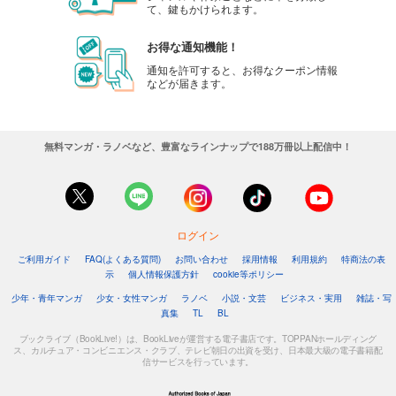
て、鍵もかけられます。
お得な通知機能！
通知を許可すると、お得なクーポン情報
などが届きます。
無料マンガ・ラノベなど、豊富なラインナップで188万冊以上配信中！
ログイン
ご利用ガイド
FAQ(よくある質問)
お問い合わせ
採用情報
利用規約
特商法の表
示
個人情報保護方針
cookie等ポリシー
少年・青年マンガ
少女・女性マンガ
ラノベ
小説・文芸
ビジネス・実用
雑誌・写
真集
TL
BL
ブックライブ（BookLive!）は、BookLiveが運営する電子書店です。TOPPANホールディング
ス、カルチュア・コンビニエンス・クラブ、テレビ朝日の出資を受け、日本最大級の電子書籍配
信サービスを行っています。