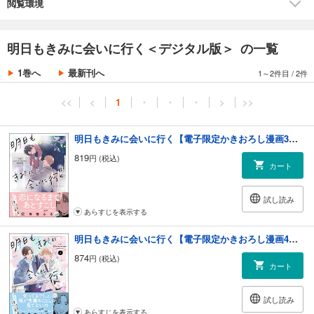
閲覧環境
明日もきみに会いに行く＜デジタル版＞ の一覧
1巻へ
最新刊へ
1～2件目
/
2件
<<
<
1
・
・
・
>
>>
明日もきみに会いに行く【電子限定かきおろし漫画3P付】＜デジタル版＞
819
円 (税込)
カート
試し読み
あらすじを表示する
明日もきみに会いに行く【電子限定かきおろし漫画4P付】＜デジタル版＞ （2）
874
円 (税込)
カート
試し読み
あらすじを表示する