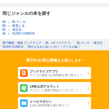
同じジャンルの本を探す
BL
>
BLマンガ
BL
>
熊雪ふる
BL
>
海王社
BL
>
GUSH COMICS
電子書籍・漫画 ブックライブ
〉
BL（ボーイズラブ）
〉
BLマンガ
〉
海王社
〉
GUSH COMICS
〉
明日もきみに会いに行く＜デジタル版＞
新刊やお得な情報
をお届けします！
ブックライブアプリ
アプリの通知でお得情報を受け取ろう！
LINE公式アカウント
アカウント連携で限定クーポンゲット！
メールマガジン
お得な最新情報を受け取ろう！