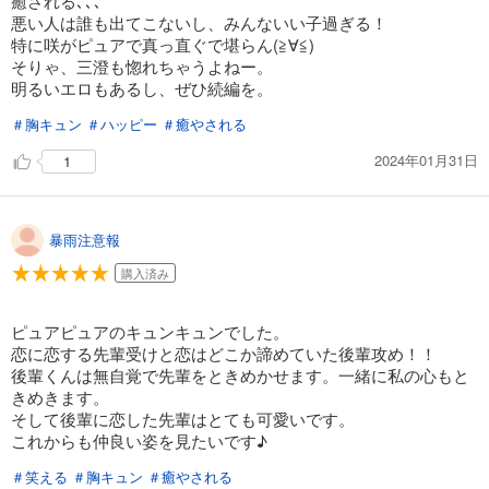
癒される､､､
悪い人は誰も出てこないし、みんないい子過ぎる！
特に咲がピュアで真っ直ぐで堪らん(≧∀≦)
そりゃ、三澄も惚れちゃうよねー。
明るいエロもあるし、ぜひ続編を。
＃胸キュン
＃ハッピー
＃癒やされる
2024年01月31日
1
暴雨注意報
購入済み
ピュアピュアのキュンキュンでした。
恋に恋する先輩受けと恋はどこか諦めていた後輩攻め！！
後輩くんは無自覚で先輩をときめかせます。一緒に私の心もと
きめきます。
そして後輩に恋した先輩はとても可愛いです。
これからも仲良い姿を見たいです♪
＃笑える
＃胸キュン
＃癒やされる