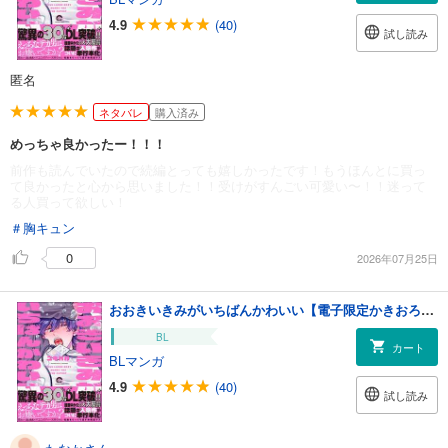
4.9
(40)
試し読み
匿名
ネタバレ
購入済み
めっちゃ良かったー！！！
前作も読んでいたので続編とっても嬉しかったです！もうほんとに買っ
て良かったと心から思いました！！受けがすんごい可愛い〜！！迷って
る人買って欲しい！
＃胸キュン
0
2026年07月25日
おおきいきみがいちばんかわいい【電子限定かきおろし漫画付】
BL
カート
BLマンガ
4.9
(40)
試し読み