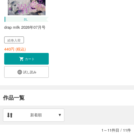
BL
drap milk 2026年07月号
続巻入荷
440
円 (税込)
カート
試し読み
作品一覧
新着順
1～11件目
/
11件