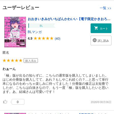
ユーザーレビュー
一覧
>>
おおきいきみがいちばんかわいい【電子限定かきおろし漫画付】
BL
カート
BLマンガ
4.9
(40)
試し読み
匿名
購入済み
わぁーん
「極」版が出るの知らずに、こちらの通常版を購入してしまいました。
はじめ分冊版を購入してて、あれ？もしやこれ続くの？…と思って単行
本になるのをめっちゃ楽しみに待ってました！分冊版の修正は太短冊で
したが、こちらは白抜きなので、もう一度「極」版を購入したいと思い
ます。あ、結城さんは可愛いです！
0
2026年08月06日