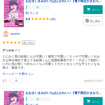
おおきいきみがいちばんかわいい【電子限定かきおろし漫画付】
BL
カート
BLマンガ
4.9
(40)
試し読み
ayame
購入済み
デッかわ！！
とにかく受の結城くんが可愛い！健気で可愛い！エッチで可愛い！おお
きな体を縮めて震えてる結城くんに庇護欲爆発です！！大きくて格好い
いのに気が弱くてめちゃくちゃ可愛くてそのくせエッチな守りたくなる
受け、最高です。
＃ハッピー
＃胸キュン
0
2026年07月25日
おおきいきみがいちばんかわいい【電子限定かきおろし漫画付】
BL
カート
BLマンガ