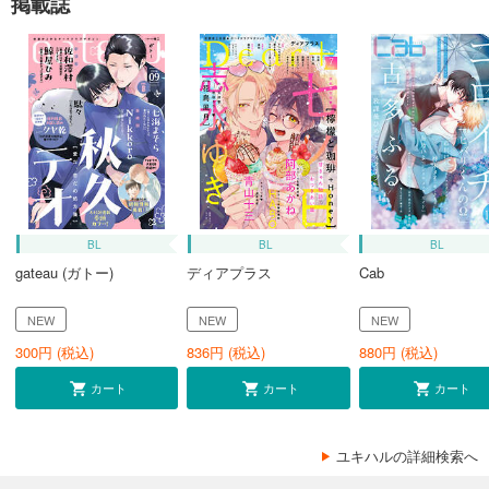
掲載誌
BL
BL
BL
gateau (ガトー)
ディアプラス
Cab
NEW
NEW
NEW
300
円 (税込)
836
円 (税込)
880
円 (税込)
カート
カート
カート
ユキハルの詳細検索へ