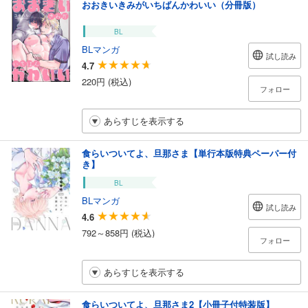
おおきいきみがいちばんかわいい（分冊版）
BL
BLマンガ
試し読み
4.7
220円 (税込)
フォロー
あらすじを表示する
食らいついてよ、旦那さま【単行本版特典ペーパー付
き】
BL
BLマンガ
試し読み
4.6
792～858円 (税込)
フォロー
あらすじを表示する
食らいついてよ、旦那さま2【小冊子付特装版】