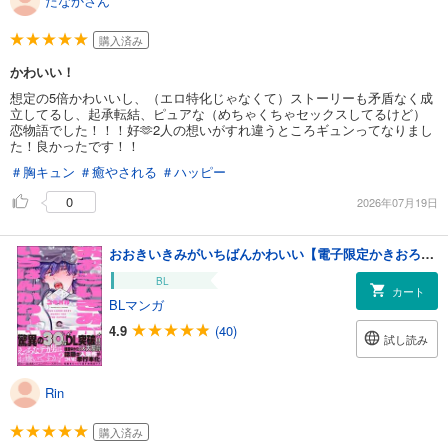
たなかさん
購入済み
かわいい！
想定の5倍かわいいし、（エロ特化じゃなくて）ストーリーも矛盾なく成
立してるし、起承転結、ピュアな（めちゃくちゃセックスしてるけど）
恋物語でした！！！好🫶2人の想いがすれ違うところギュンってなりまし
た！良かったです！！
＃胸キュン
＃癒やされる
＃ハッピー
0
2026年07月19日
おおきいきみがいちばんかわいい【電子限定かきおろし漫画付】
BL
カート
BLマンガ
4.9
(40)
試し読み
Rin
購入済み