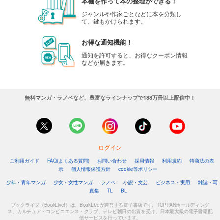
本棚を作って本の整理ができる！
ジャンルや作家ごとなどに本を分類し
て、鍵もかけられます。
お得な通知機能！
通知を許可すると、お得なクーポン情報
などが届きます。
無料マンガ・ラノベなど、豊富なラインナップで188万冊以上配信中！
ログイン
ご利用ガイド
FAQ(よくある質問)
お問い合わせ
採用情報
利用規約
特商法の表
示
個人情報保護方針
cookie等ポリシー
少年・青年マンガ
少女・女性マンガ
ラノベ
小説・文芸
ビジネス・実用
雑誌・写
真集
TL
BL
ブックライブ（BookLive!）は、BookLiveが運営する電子書店です。TOPPANホールディング
ス、カルチュア・コンビニエンス・クラブ、テレビ朝日の出資を受け、日本最大級の電子書籍配
信サービスを行っています。