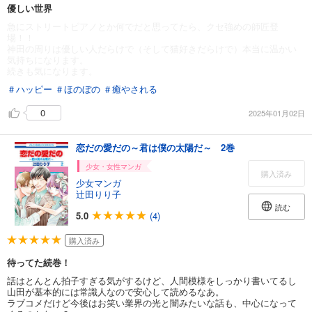
優しい世界
急にストリートピアノとか何でだと思ってたら、クセ強めの師匠登
場！！
神田の周りは優しい人だらけで（そして猫好きだらけで）本当に温かい
気持ちになります。
続きも気になります。
＃ハッピー
＃ほのぼの
＃癒やされる
0
2025年01月02日
恋だの愛だの～君は僕の太陽だ～ 2巻
少女・女性マンガ
購入済み
少女マンガ
辻田りり子
読む
5.0
(4)
購入済み
待ってた続巻！
話はとんとん拍子すぎる気がするけど、人間模様をしっかり書いてるし
山田が基本的には常識人なので安心して読めるなあ。
ラブコメだけど今後はお笑い業界の光と闇みたいな話も、中心になって