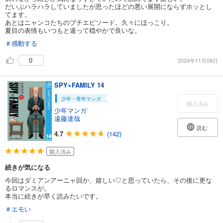
だいぶハラハラしていましたが思ったほどの悪い展開にならずホッとし
てます。
あとはニャンコたちのプチエピソード。久々にほっこり。
夏目の表情もいつもと違って穏やかで良いな。
＃感動する
0
2024年11月08日
SPY×FAMILY 14
少年・青年マンガ
購入済み
少年マンガ
遠藤達哉
読む
4.7
(142)
購入済み
続きが気になる
今回はダミアンアーニャ回か、嬉しい♡と思っていたら、その後に更な
るロマンスが。
本当に続きが早く読みたいです。
＃エモい