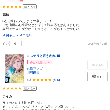
購入済み
完結
3巻で終わってしまうの寂しい…！
でも山田の心情変化とか深くて読み応えはありました。
表紙でラストが分かっちゃうところがちょっと惜しい。
＃胸キュン
＃エモい
0
2025年06月23日
ミステリと言う勿れ 15
少女・女性マンガ
購入済み
女性マンガ
田村由美
読む
4.8
(136)
購入済み
ライカ
ライカとのお別れの回です。
え、こんなにあっさり？！とも思いつつ寂しい…。