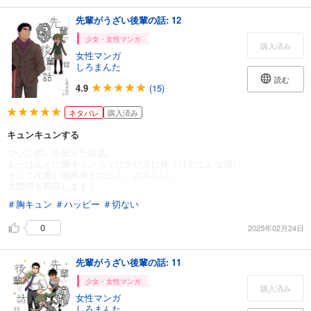
先輩がうざい後輩の話: 12
少女・女性マンガ
購入済み
女性マンガ
しろまんた
読む
4.9
(15)
ネタバレ
購入済み
キュンキュンする
ついに想いを伝えた双葉。
あーほんとに胸キュンってひさびさに使うけどこんな感じ。
そして次巻が最終巻とのこと、さみしい。
大団円を期待します！
＃胸キュン
＃ハッピー
＃切ない
0
2025年02月24日
先輩がうざい後輩の話: 11
少女・女性マンガ
購入済み
女性マンガ
しろまんた