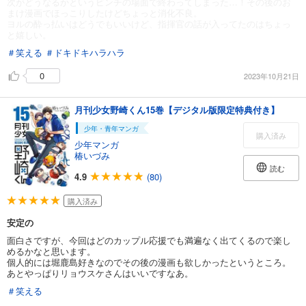
次がどうなるかというピンチの場面で終わってしまった…！その後のお
まけ漫画でほっこりしたけどちょっと消化不良。
ヨルの酔っ払いはどうでもいいけど、指揮官の話が入ってたのはちょっ
と嬉しい。
＃笑える
＃ドキドキハラハラ
0
2023年10月21日
月刊少女野崎くん15巻【デジタル版限定特典付き】
少年・青年マンガ
購入済み
少年マンガ
椿いづみ
読む
4.9
(80)
購入済み
安定の
面白さですが、今回はどのカップル応援でも満遍なく出てくるので楽し
めるかなと思います。
個人的には堀鹿島好きなのでその後の漫画も欲しかったというところ。
あとやっぱりリョウスケさんはいいですなあ。
＃笑える