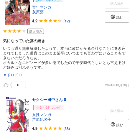
少年・青年マンガ
購入済み
青年マンガ
灰原薬
読む
4.2
(12)
購入済み
気になっていた宴の続き
いつも通り無事解決したようで、本当に政にかかる余計なことに巻き込
まれてしまった道真はこのまま業平にいつまでも言わずにいることもで
きないのだろうなあ。
オカルトなエピソードが多い巻でしたので平安時代らしいとも言えるけ
ど好みは別れそうです。
＃ドロドロ
0
2024年10月18日
セクシー田中さん 8
少女・女性マンガ
購入済み
女性マンガ
芦原妃名子
読む
4.9
(38)