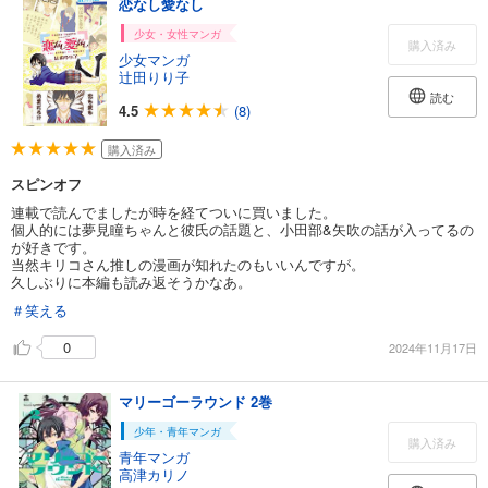
恋なし愛なし
少女・女性マンガ
購入済み
少女マンガ
辻田りり子
読む
4.5
(8)
購入済み
スピンオフ
連載で読んでましたが時を経てついに買いました。
個人的には夢見瞳ちゃんと彼氏の話題と、小田部&矢吹の話が入ってるの
が好きです。
当然キリコさん推しの漫画が知れたのもいいんですが。
久しぶりに本編も読み返そうかなあ。
＃笑える
0
2024年11月17日
マリーゴーラウンド 2巻
少年・青年マンガ
購入済み
青年マンガ
高津カリノ