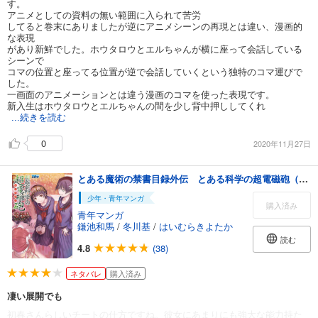
す。
アニメとしての資料の無い範囲に入られて苦労
してると巻末にありましたが逆にアニメシーンの再現とは違い、漫画的
な表現
があり新鮮でした。ホウタロウとエルちゃんが横に座って会話している
シーンで
コマの位置と座ってる位置が逆で会話していくという独特のコマ運びで
した。
一画面のアニメーションとは違う漫画のコマを使った表現です。
新入生はホウタロウとエルちゃんの間を少し背中押ししてくれ
...続きを読む
0
2020年11月27日
とある魔術の禁書目録外伝 とある科学の超電磁砲（１６）
少年・青年マンガ
購入済み
青年マンガ
鎌池和馬
/
冬川基
/
はいむらきよたか
読む
4.8
(38)
ネタバレ
購入済み
凄い展開でも
初春さんらしいチートの仕方ですね。彼女にあまりにも強大な能力持た