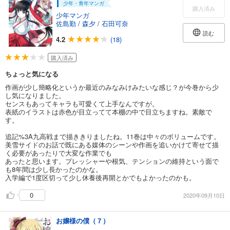
少年・青年マンガ
購入済み
少年マンガ
佐島勤
/
森夕
/
石田可奈
読む
4.2
(18)
購入済み
ちょっと気になる
作画が少し簡略化というか最近のみなみけみたいな感じ？が今巻から少
し気になりました。
センスもあってキャラも可愛くて上手なんですが。
表紙のイラストは赤色が目立ってて本棚の中で目立ちますね。素敵で
す。
追記%3A九高戦まで描ききりましたね。11巻は中々のボリュームです。
美雪サイドのお話で既にある媒体のシーンや作画を追いかけて寄せて描
く必要があったりで大変な作業でも
あったと思います。プレッシャーや根気、テンションの維持という面で
も8年間は少し長かったのかな。
入学編で1度区切って少し休養後再開とかでもよかったのかも。
0
2020年09月10日
お嬢様の僕（７）