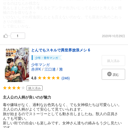
せるのはなんか残念な
気もしましたが良く考えるとアンテナ出力いじってるだけと考えると機
械の力を借りなきゃ
いけないしそれ程逸脱したとも言えないのかな。でも親友の為のこれっ
きりの覚醒に
して欲しいかな。
1
2020年10月29日
とんでもスキルで異世界放浪メシ 6
少年・青年マンガ
購入済み
少年マンガ
赤岸K
/
江口連
/
雅
読む
4.8
(246)
購入済み
主人公の人柄が良いのが魅力
毒や嫌味がなく、過剰なお色気もなく、でも女神様たちは可愛らしい。
主人公の人柄がよくて安心して見ていられます。
旅が始まるのでストーリーとしても動き出しましたね。獣人の店員さ
ん？も可愛い。
新しい街での出会いも楽しみです。女神さん達ちの絡みもう少し見たい
です。