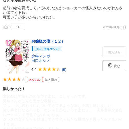
なんか怪獣みたいな
超能力者を育成しているのになんかショッカーの怪人みたいのがわんさ
か出てくるね。
可愛い子が多いからいいけど…
0
2023年04月01日
お嬢様の僕（１２）
少年・青年マンガ
購入済み
少年マンガ
田口ホシノ
読む
4.4
(5)
ネタバレ
購入済み
楽しかった！
文化祭は学園ものの華ですよね。楽しかったです。
翼ちゃんがこんな豊かな表情に。
でも、少し終わりに近づいてきてるような寂し予感も感じました。
皆が幸せになるハッピーエンドしかないですよねぇ。一夫多妻制か各自
ルートエンド用意でもいいかなぁ。
クラスの女子たちも登場してきて色々新たな展開がと思ったらアルバイ
トかぁ。
まだまだ続きそうで安心しました。