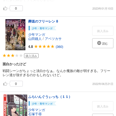
0
2023年01月10日
葬送のフリーレン 8
少年・青年マンガ
購入済み
少年マンガ
山田鐘人
/
アベツカサ
読む
4.8
(360)
購入済み
面白かったけど
戦闘シーンがちょっと淡白かなぁ。なんか魔族の敵が弱すぎる。フリー
レン達が強すぎるのかもしれないけど。
0
2022年06月21日
ふらいんぐうぃっち（１１）
少年・青年マンガ
購入済み
少年マンガ
石塚千尋