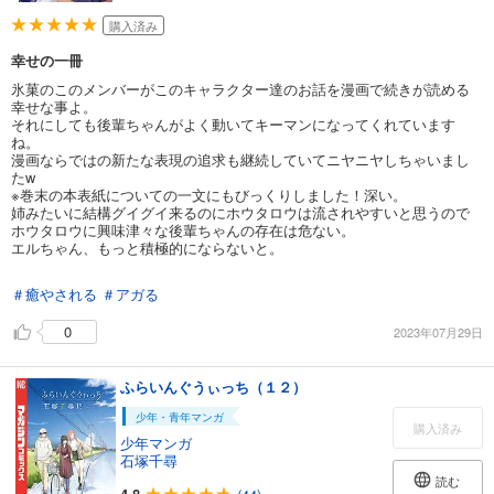
購入済み
幸せの一冊
氷菓のこのメンバーがこのキャラクター達のお話を漫画で続きが読める
幸せな事よ。
それにしても後輩ちゃんがよく動いてキーマンになってくれています
ね。
漫画ならではの新たな表現の追求も継続していてニヤニヤしちゃいまし
たw
※巻末の本表紙についての一文にもびっくりしました！深い。
姉みたいに結構グイグイ来るのにホウタロウは流されやすいと思うので
ホウタロウに興味津々な後輩ちゃんの存在は危ない。
エルちゃん、もっと積極的にならないと。
＃癒やされる
＃アガる
0
2023年07月29日
ふらいんぐうぃっち（１２）
少年・青年マンガ
購入済み
少年マンガ
石塚千尋
読む