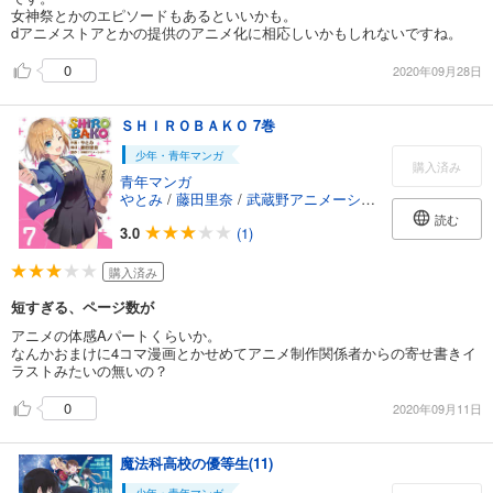
女神祭とかのエピソードもあるといいかも。
dアニメストアとかの提供のアニメ化に相応しいかもしれないですね。
0
2020年09月28日
ＳＨＩＲＯＢＡＫＯ 7巻
少年・青年マンガ
購入済み
青年マンガ
やとみ
/
藤田里奈
/
武蔵野アニメーション
読む
3.0
(1)
購入済み
短すぎる、ページ数が
アニメの体感Aパートくらいか。
なんかおまけに4コマ漫画とかせめてアニメ制作関係者からの寄せ書きイ
ラストみたいの無いの？
0
2020年09月11日
魔法科高校の優等生(11)