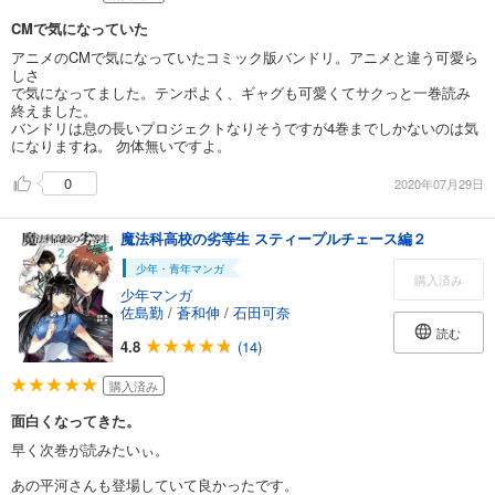
CMで気になっていた
アニメのCMで気になっていたコミック版バンドリ。アニメと違う可愛ら
しさ
で気になってました。テンポよく、ギャグも可愛くてサクっと一巻読み
終えました。
バンドリは息の長いプロジェクトなりそうですが4巻までしかないのは気
になりますね。 勿体無いですよ。
0
2020年07月29日
魔法科高校の劣等生 スティープルチェース編２
少年・青年マンガ
購入済み
少年マンガ
佐島勤
/
蒼和伸
/
石田可奈
読む
4.8
(14)
購入済み
面白くなってきた。
早く次巻が読みたいぃ。
あの平河さんも登場していて良かったです。