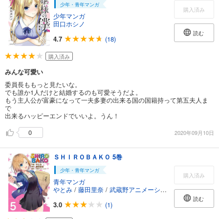
少年・青年マンガ
購入済み
少年マンガ
田口ホシノ
読む
4.7
(18)
購入済み
みんな可愛い
委員長ももっと見たいな。
でも誰か1人だけと結婚するのも可愛そうだよ。
もう主人公が富豪になって一夫多妻の出来る国の国籍持って第五夫人ま
で
出来るハッピーエンドでいいよ。うん！
0
2020年09月10日
ＳＨＩＲＯＢＡＫＯ 5巻
少年・青年マンガ
購入済み
青年マンガ
やとみ
/
藤田里奈
/
武蔵野アニメーション
読む
3.0
(1)