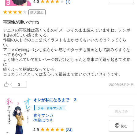
4.0
(1)
購入済み
再現性が凄いですね
アニメの再現性は高くてあのイメージそのまま読んでいますね。テンポ
もあの忙しい感じ出てる。
作画の人もそのまま公式イラストもまかせてもいいのでは？ってくら
い。
アニメの作画より少し柔らかい感じのタッチも漫画として読みやすくな
ってるかな？
よく練られていて短いページ数だけどちゃんと巻末に問題が起きて次巻
に
続くよって構成になっている。
コミカライズとしては安心して最後まで追いかけていけそうです。
0
2020年08月24日
オレが私になるまで ３
少年・青年マンガ
購入済み
青年マンガ
佐藤はつき
読む
4.9
(24)