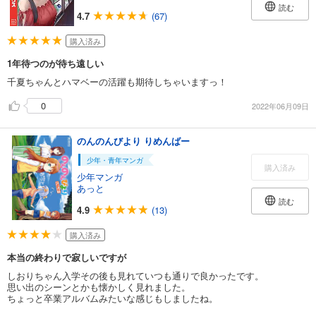
読む
4.7
(67)
購入済み
1年待つのが待ち遠しい
千夏ちゃんとハマベーの活躍も期待しちゃいますっ！
0
2022年06月09日
のんのんびより りめんばー
少年・青年マンガ
購入済み
少年マンガ
あっと
読む
4.9
(13)
購入済み
本当の終わりで寂しいですが
しおりちゃん入学その後も見れていつも通りで良かったです。
思い出のシーンとかも懐かしく見れました。
ちょっと卒業アルバムみたいな感じもしましたね。