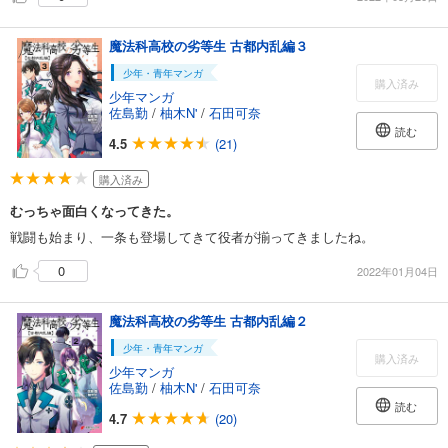
魔法科高校の劣等生 古都内乱編３
少年・青年マンガ
購入済み
少年マンガ
佐島勤
/
柚木N'
/
石田可奈
読む
4.5
(21)
購入済み
むっちゃ面白くなってきた。
戦闘も始まり、一条も登場してきて役者が揃ってきましたね。
0
2022年01月04日
魔法科高校の劣等生 古都内乱編２
少年・青年マンガ
購入済み
少年マンガ
佐島勤
/
柚木N'
/
石田可奈
読む
4.7
(20)