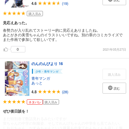
4.6
(19)
購入済み
見応えあった。
各勢力が入り乱れてストーリー的に見応えありましたね。
あとがきの美雪ちゃんのイラストいいですね。別の章のコミカライズで
また作画で参加して欲しいです。
0
2021年05月27日
のんのんびより 16
少年・青年マンガ
購入済み
青年マンガ
あっと
読む
4.8
(28)
ネタバレ
購入済み
ぜひ後日談を！
まだ特別巻で数話見れるみたいですが
蛍ちゃんの中学の制服姿、そしてれんげちゃんの中学生も見てみたい。
しおりちゃん、かすみちゃんという後輩も出来てれんちょんも寂しく無