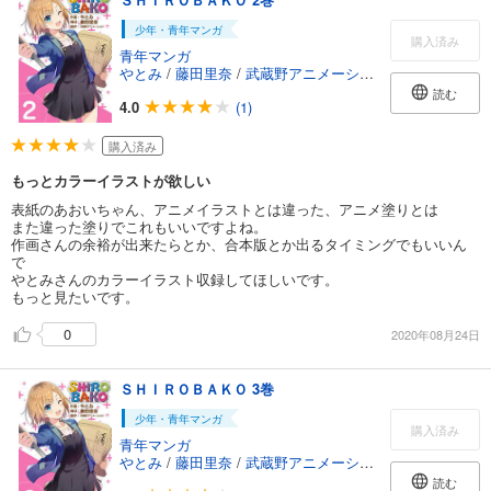
少年・青年マンガ
購入済み
青年マンガ
やとみ
/
藤田里奈
/
武蔵野アニメーション
読む
4.0
(1)
購入済み
もっとカラーイラストが欲しい
表紙のあおいちゃん、アニメイラストとは違った、アニメ塗りとは
また違った塗りでこれもいいですよね。
作画さんの余裕が出来たらとか、合本版とか出るタイミングでもいいん
で
やとみさんのカラーイラスト収録してほしいです。
もっと見たいです。
0
2020年08月24日
ＳＨＩＲＯＢＡＫＯ 3巻
少年・青年マンガ
購入済み
青年マンガ
やとみ
/
藤田里奈
/
武蔵野アニメーション
読む