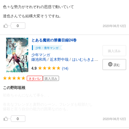
色々な勢力がそれぞれの思惑で動いていて
達也さんでも結構大変そうですね。
0
2020年06月12日
とある魔術の禁書目録24巻
少年・青年マンガ
購入済み
少年マンガ
鎌池和馬
/
近木野中哉
/
はいむらきよたか
読む
4.9
(14)
ネタバレ
購入済み
この野郎垣根
初春ちゃんになんて事を、、
有名なフレンダと麦野のシーン。フレンダも暗部だし
爆殺と言う自分の能力の因果なのかも。
0
2020年06月12日