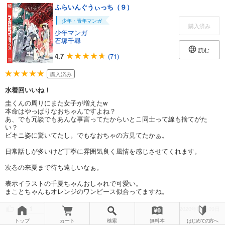
ふらいんぐうぃっち（９）
少年・青年マンガ
購入済み
少年マンガ
石塚千尋
読む
4.7
(71)
購入済み
水着回いいね！
圭くんの周りにまた女子が増えたw
本命はやっぱりなおちゃんですよね？
あ、でも冗談でもあんな事言ってたからいとこ同士って線も捨てがた
い？
ビキニ姿に驚いてたし。でもなおちゃの方見てたかぁ。
日常話しが多いけど丁寧に雰囲気良く風情を感じさせてくれます。
次巻の来夏まで待ち遠しいなぁ。
表示イラストの千夏ちゃんおしゃれで可愛い。
まことちゃんもオレンジのワンピース似合ってますね。
1
2020年06月09日
トップ
カート
検索
無料本
はじめての方へ