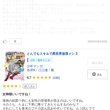
わり方で良かったです。
山路さんのキャラは最初はクセが強かったですが、決め絵はどんどん格
好よく、女の子も可愛くなっていきました。
結標も可愛かったですよ。画力もどんどん上がってきてるのにここで終
わるのは勿体ないですよね。
ネクター編も可愛い女の子多かったし、敵の無茶ぶりも派手で(でないと
一方通行相手は格下すぎる)
アニメでも映えると思います。二期行けるんじゃないですかね？
あ、エステルちゃんと上条さんの絡みのスピンオフ
...続きを読む
0
2020年08月29日
とんでもスキルで異世界放浪メシ 3
少年・青年マンガ
購入済み
少年マンガ
赤岸K
/
江口連
/
雅
読む
4.7
(246)
購入済み
女神様いいですね！
漫画の絵図？的にも女性の登場率が高まのはいいですね。
そのうち、たまに下界に降りてきたりもするのかな？
それにしても巻末のプチ小説も読みやすいですね。もう読んでて