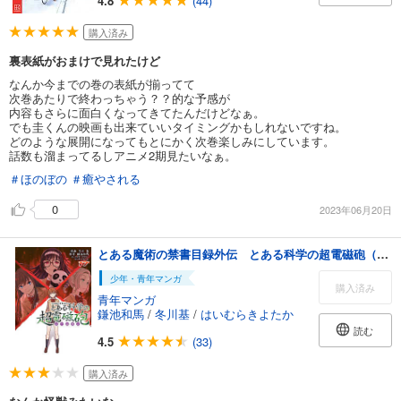
4.8
(44)
購入済み
裏表紙がおまけで見れたけど
なんか今までの巻の表紙が揃ってて
次巻あたりで終わっちゃう？？的な予感が
内容もさらに面白くなってきてたんだけどなぁ。
でも圭くんの映画も出来ていいタイミングかもしれないですね。
どのような展開になってもとにかく次巻楽しみにしています。
話数も溜まってるしアニメ2期見たいなぁ。
＃ほのぼの
＃癒やされる
0
2023年06月20日
とある魔術の禁書目録外伝 とある科学の超電磁砲（１７）
少年・青年マンガ
購入済み
青年マンガ
鎌池和馬
/
冬川基
/
はいむらきよたか
読む
4.5
(33)
購入済み