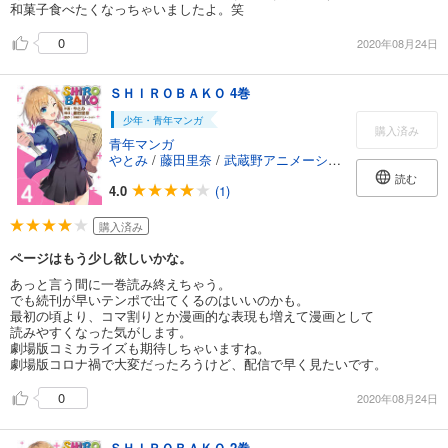
和菓子食べたくなっちゃいましたよ。笑
0
2020年08月24日
ＳＨＩＲＯＢＡＫＯ 4巻
少年・青年マンガ
購入済み
青年マンガ
やとみ
/
藤田里奈
/
武蔵野アニメーション
読む
4.0
(1)
購入済み
ページはもう少し欲しいかな。
あっと言う間に一巻読み終えちゃう。
でも続刊が早いテンポで出てくるのはいいのかも。
最初の頃より、コマ割りとか漫画的な表現も増えて漫画として
読みやすくなった気がします。
劇場版コミカライズも期待しちゃいますね。
劇場版コロナ禍で大変だったろうけど、配信で早く見たいです。
0
2020年08月24日
ＳＨＩＲＯＢＡＫＯ 2巻