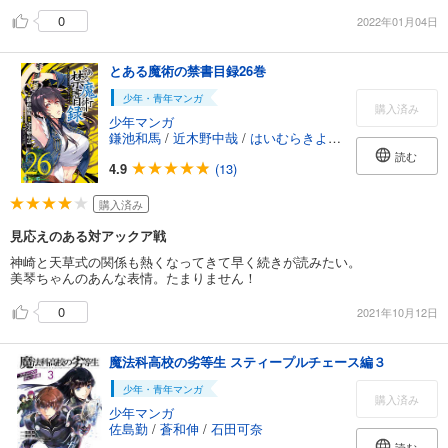
0
2022年01月04日
とある魔術の禁書目録26巻
少年・青年マンガ
購入済み
少年マンガ
鎌池和馬
/
近木野中哉
/
はいむらきよたか
読む
4.9
(13)
購入済み
見応えのある対アックア戦
神崎と天草式の関係も熱くなってきて早く続きが読みたい。
美琴ちゃんのあんな表情。たまりません！
0
2021年10月12日
魔法科高校の劣等生 スティープルチェース編３
少年・青年マンガ
購入済み
少年マンガ
佐島勤
/
蒼和伸
/
石田可奈
読む