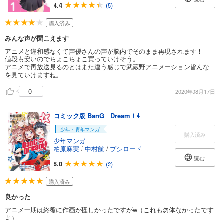
4.4
(5)
購入済み
みんな声が聞こえます
アニメと違和感なくて声優さんの声が脳内でそのまま再現されます！
値段も安いのでちょこちょこ買っていけそう。
アニメで再放送見るのとはまた違う感じで武蔵野アニメーション皆んな
を見ていけますね。
0
2020年08月17日
コミック版 BanG Dream！4
少年・青年マンガ
購入済み
少年マンガ
柏原麻実
/
中村航
/
ブシロード
読む
5.0
(2)
購入済み
良かった
アニメ一期は終盤に作画が怪しかったですがw（これも勿体なかったです
よ）