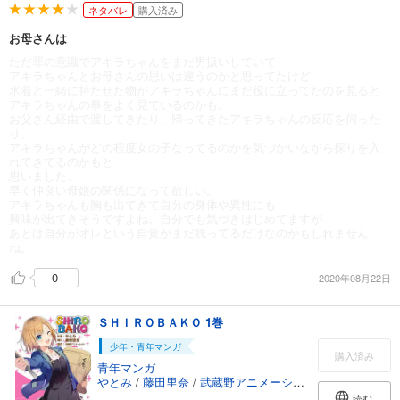
ネタバレ
購入済み
お母さんは
ただ罪の意識でアキラちゃんをまだ男扱いしていて
アキラちゃんとお母さんの思いは違うのかと思ってたけど
水着と一緒に持たせた物がアキラちゃんにまだ役に立ってたのを見ると
アキラちゃんの事をよく見ているのかも。
お父さん経由で渡してきたり、帰ってきたアキラちゃんの反応を伺った
り、
アキラちゃんがどの程度女の子なってるのかを気づかいながら探りを入
れてきてるのかもと
思いました。
早く仲良い母娘の関係になって欲しい。
アキラちゃんも胸も出てきて自分の身体や異性にも
興味が出てきそうですよね。自分でも気づきはじめてますが
あとは自分がオレという自覚がまだ残ってるだけなのかもしれません
ね。
0
2020年08月22日
ＳＨＩＲＯＢＡＫＯ 1巻
少年・青年マンガ
購入済み
青年マンガ
やとみ
/
藤田里奈
/
武蔵野アニメーション
読む