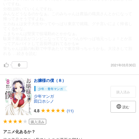
いですね。
分校は続いていくんですね。
みんなどうなるのかなぁ。このみちゃんは農協の職員さんとかになって
帰ってきそうですよね。
ヒカねぇは女子大生やってやっぱり東京で就職。グチ言いによく帰省し
てくるかな。
こまちゃんは堅実で役場勤めとかかなぁ。
駄菓子屋は店がコンビニなっててなっつんがやっぱ地元っしょ！とか言
ってアルバイトして店長呼ばれてるかもw
蛍ちゃんは親の転勤で中学あたりで東京帰っちゃうかも。大泣きして別
れる
...続きを読む
0
2021年03月30日
お嬢様の僕（８）
少年・青年マンガ
購入済み
少年マンガ
田口ホシノ
読む
4.8
(11)
購入済み
アニメ化あるか？