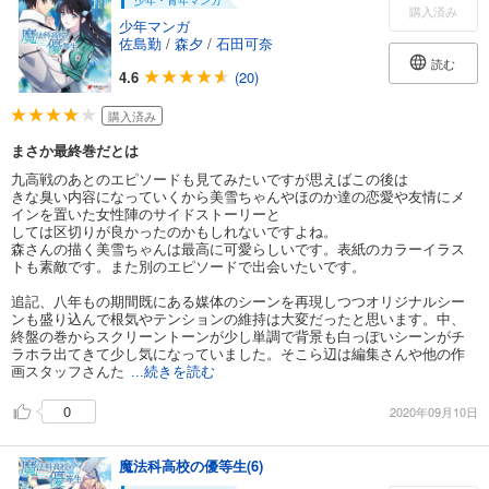
少年・青年マンガ
購入済み
少年マンガ
佐島勤
/
森夕
/
石田可奈
読む
4.6
(20)
購入済み
まさか最終巻だとは
九高戦のあとのエピソードも見てみたいですが思えばこの後は
きな臭い内容になっていくから美雪ちゃんやほのか達の恋愛や友情にメ
インを置いた女性陣のサイドストーリーと
しては区切りが良かったのかもしれないですよね。
森さんの描く美雪ちゃんは最高に可愛らしいです。表紙のカラーイラス
トも素敵です。また別のエピソードで出会いたいです。
追記、八年もの期間既にある媒体のシーンを再現しつつオリジナルシー
ンも盛り込んで根気やテンションの維持は大変だったと思います。中、
終盤の巻からスクリーントーンが少し単調で背景も白っぽいシーンがチ
ラホラ出てきて少し気になっていました。そこら辺は編集さんや他の作
画スタッフさんた
...続きを読む
0
2020年09月10日
魔法科高校の優等生(6)