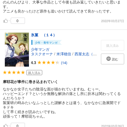
のんのんびより、大事な作品として今後も読み返していきたいと思いま
す。
アニメも良かったけど原作も追いかけて読んできて良かったです。
0
2022年03月27日
氷菓 （１４）
少年・青年マンガ
購入済み
少年マンガ
タスクオーナ
/
米澤穂信
/
西屋太志（京都アニメーション）
読む
4.3
(14)
購入済み
摩耶花が事件に巻き込まれていく
なかなか女子たちの陰湿な面が描かれていますね。むぅー。
ハッピーエンド？というか無難な解決の落とし所に折木は関わってくる
んだろうか？
製菓研の時みたいなふっとした謎解きとは違う、なかなかに急展開でド
キドキ
して早く続きが読みたいですね。
頑張って！摩耶花ちゃん。
0
2022年03月26日