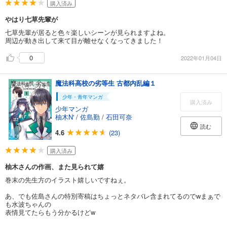
購入済み
やはり七草先輩が
七草先輩が居ると色々楽しいシーンが見られますよね。
周辺が動き出して来て目が離せなくなってきました！
0
2022年01月04日
魔法科高校の劣等生 古都内乱編１
少年・青年マンガ
購入済み
少年マンガ
柚木N'
/
佐島勤
/
石田可奈
読む
4.6
(23)
購入済み
柚木さんの作画、また見られて嬉
巻末の先生方のイラスト嬉しいですねぇ。
あ、でも佐島さんの特別寄稿はちょっとネタバレ含まれてるのでwまぁで
も水波ちゃんの
表情見てたらもう分かるけどw