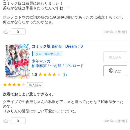
コミック版は綺麗に終わりました！
柔らかな線は手書きだったんですね！！
ホシノコドウの歌詞の所のにJASRAC書いてあったのは残念！もう少し
何とかならなかったのかなぁ。
0
2020年07月29日
コミック版 BanG Dream！3
少年・青年マンガ
購入済み
少年マンガ
柏原麻実
/
中村航
/
ブシロード
読む
4.0
(1)
購入済み
次巻でおしまい悲しすぎるぅ。
クライブでの香澄ちゃんの私服がアニメと違ってたかな？印象深かった
ので。
りみりんの髪型はすごい可愛かってですね。
0
2020年07月29日