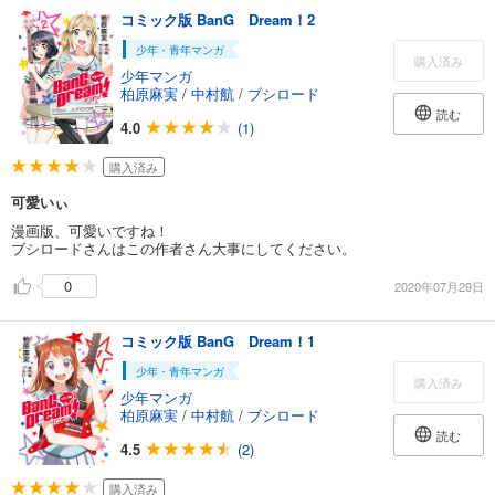
コミック版 BanG Dream！2
少年・青年マンガ
購入済み
少年マンガ
柏原麻実
/
中村航
/
ブシロード
読む
4.0
(1)
購入済み
可愛いぃ
漫画版、可愛いですね！
ブシロードさんはこの作者さん大事にしてください。
0
2020年07月29日
コミック版 BanG Dream！1
少年・青年マンガ
購入済み
少年マンガ
柏原麻実
/
中村航
/
ブシロード
読む
4.5
(2)
購入済み