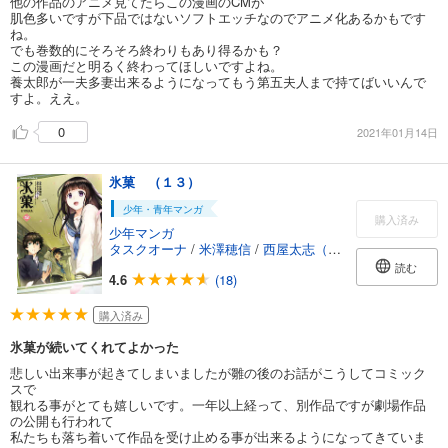
他の作品のアニメ見てたらこの漫画のCMが
肌色多いですが下品ではないソフトエッチなのでアニメ化あるかもです
ね。
でも巻数的にそろそろ終わりもあり得るかも？
この漫画だと明るく終わってほしいですよね。
養太郎が一夫多妻出来るようになってもう第五夫人まで持てばいいんで
すよ。ええ。
0
2021年01月14日
氷菓 （１３）
少年・青年マンガ
購入済み
少年マンガ
タスクオーナ
/
米澤穂信
/
西屋太志（京都アニメーション）
読む
4.6
(18)
購入済み
氷菓が続いてくれてよかった
悲しい出来事が起きてしまいましたが雛の後のお話がこうしてコミック
スで
観れる事がとても嬉しいです。一年以上経って、別作品ですが劇場作品
の公開も行われて
私たちも落ち着いて作品を受け止める事が出来るようになってきていま