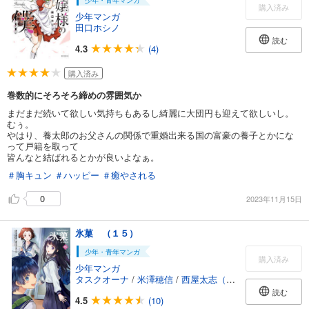
少年・青年マンガ
購入済み
少年マンガ
田口ホシノ
読む
4.3
(4)
購入済み
巻数的にそろそろ締めの雰囲気か
まだまだ続いて欲しい気持ちもあるし綺麗に大団円も迎えて欲しいし。
むぅ。
やはり、養太郎のお父さんの関係で重婚出来る国の富豪の養子とかにな
って戸籍を取って
皆んなと結ばれるとかが良いよなぁ。
＃胸キュン
＃ハッピー
＃癒やされる
0
2023年11月15日
氷菓 （１５）
少年・青年マンガ
購入済み
少年マンガ
タスクオーナ
/
米澤穂信
/
西屋太志（京都アニメーション）
読む
4.5
(10)