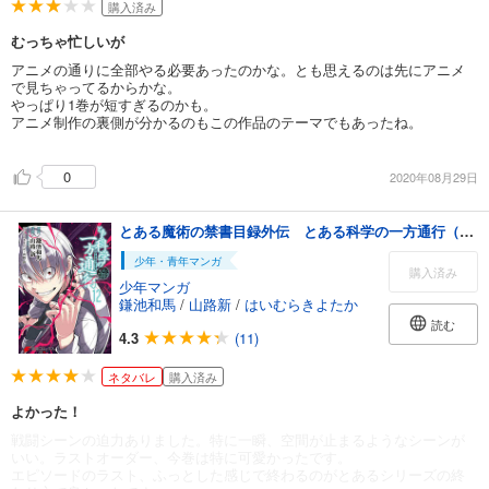
購入済み
むっちゃ忙しいが
アニメの通りに全部やる必要あったのかな。とも思えるのは先にアニメ
で見ちゃってるからかな。
やっぱり1巻が短すぎるのかも。
アニメ制作の裏側が分かるのもこの作品のテーマでもあったね。
0
2020年08月29日
とある魔術の禁書目録外伝 とある科学の一方通行（12）
少年・青年マンガ
購入済み
少年マンガ
鎌池和馬
/
山路新
/
はいむらきよたか
読む
4.3
(11)
ネタバレ
購入済み
よかった！
戦闘シーンの迫力ありました。特に一瞬、空間が止まるようなシーンが
いい。ラストオーダー、今巻は特に可愛かったです。
エピソードのラスト、ふっとした感じで終わるのがとあるシリーズの終