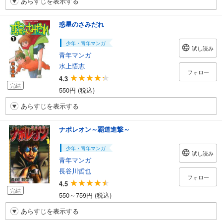
あらすじを表示する
惑星のさみだれ
少年・青年マンガ
試し読み
青年マンガ
水上悟志
フォロー
4.3
完結
550円 (税込)
あらすじを表示する
ナポレオン～覇道進撃～
少年・青年マンガ
試し読み
青年マンガ
長谷川哲也
フォロー
4.5
完結
550～759円 (税込)
あらすじを表示する