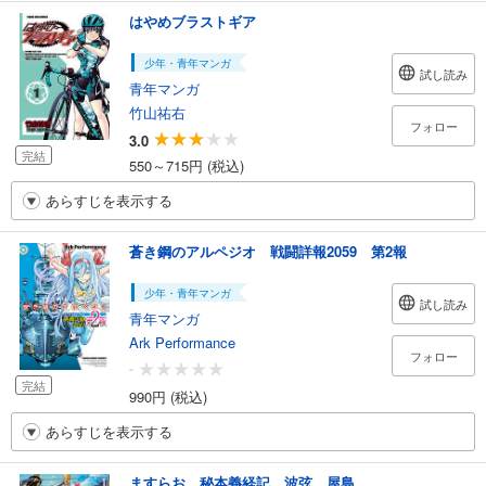
はやめブラストギア
少年・青年マンガ
試し読み
青年マンガ
竹山祐右
フォロー
3.0
完結
550～715円 (税込)
あらすじを表示する
蒼き鋼のアルペジオ 戦闘詳報2059 第2報
少年・青年マンガ
試し読み
青年マンガ
Ark Performance
フォロー
-
完結
990円 (税込)
あらすじを表示する
ますらお 秘本義経記 波弦、屋島