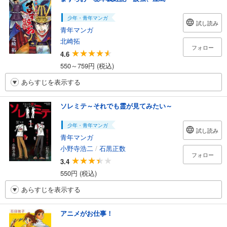
少年・青年マンガ
試し読み
青年マンガ
北崎拓
フォロー
4.6
550～759円 (税込)
あらすじを表示する
ソレミテ～それでも霊が見てみたい～
少年・青年マンガ
試し読み
青年マンガ
小野寺浩二
/
石黒正数
フォロー
3.4
550円 (税込)
あらすじを表示する
アニメがお仕事！