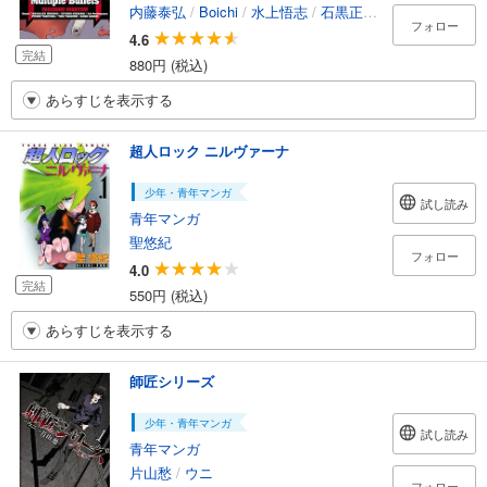
内藤泰弘
/
Boichi
/
水上悟志
/
石黒正数
/
Ark Performan
フォロー
4.6
完結
880円 (税込)
あらすじを表示する
超人ロック ニルヴァーナ
少年・青年マンガ
試し読み
青年マンガ
聖悠紀
フォロー
4.0
完結
550円 (税込)
あらすじを表示する
師匠シリーズ
少年・青年マンガ
試し読み
青年マンガ
片山愁
/
ウニ
フォロー