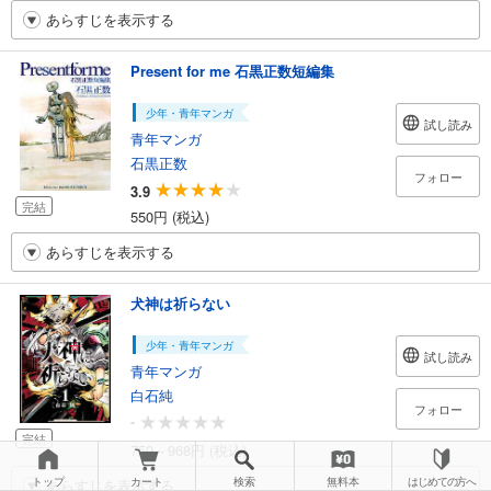
あらすじを表示する
Present for me 石黒正数短編集
少年・青年マンガ
試し読み
青年マンガ
石黒正数
フォロー
3.9
完結
550円 (税込)
あらすじを表示する
犬神は祈らない
少年・青年マンガ
試し読み
青年マンガ
白石純
フォロー
-
完結
759～968円 (税込)
トップ
カート
検索
無料本
はじめての方へ
あらすじを表示する