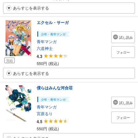
あらすじを表示する
エクセル・サーガ
少年・青年マンガ
試し読み
青年マンガ
六道神士
フォロー
4.3
完結
550円 (税込)
あらすじを表示する
僕らはみんな河合荘
少年・青年マンガ
試し読み
青年マンガ
宮原るり
フォロー
4.5
550円 (税込)