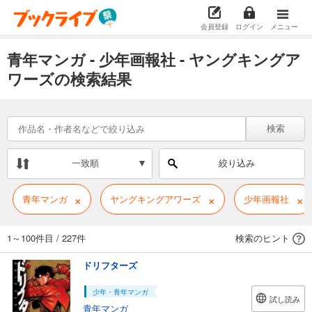
会員登録
ログイン
メニュー
青年マンガ - 少年画報社 - ヤングキングア
ワーズの検索結果
検索
一致順
絞り込み
×
×
×
青年マンガ
ヤングキングアワーズ
少年画報社
1～100件目
/
227件
検索のヒント
ドリフターズ
少年・青年マンガ
試し読み
青年マンガ