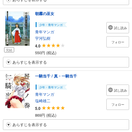
朝霧の巫女
少年・青年マンガ
試し読み
青年マンガ
宇河弘樹
フォロー
4.0
完結
550円 (税込)
あらすじを表示する
一騎当千 / 真・一騎当千
少年・青年マンガ
試し読み
青年マンガ
塩崎雄二
フォロー
5.0
869円 (税込)
あらすじを表示する