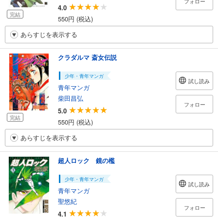
フォロー
4.0
完結
550円 (税込)
あらすじを表示する
クラダルマ 斎女伝説
少年・青年マンガ
試し読み
青年マンガ
柴田昌弘
フォロー
5.0
完結
550円 (税込)
あらすじを表示する
超人ロック 鏡の檻
少年・青年マンガ
試し読み
青年マンガ
聖悠紀
フォロー
4.1