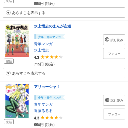
完結
550円 (税込)
あらすじを表示する
水上悟志のまんが左道
少年・青年マンガ
試し読み
青年マンガ
水上悟志
フォロー
4.3
完結
715円 (税込)
あらすじを表示する
アリョーシャ！
少年・青年マンガ
試し読み
青年マンガ
近藤るるる
フォロー
4.3
完結
550円 (税込)