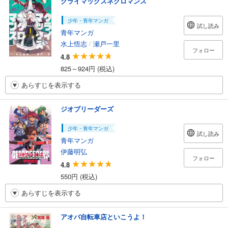
クライマックスネクロマンス
少年・青年マンガ
試し読み
青年マンガ
水上悟志
/
瀬戸一里
フォロー
4.8
825～924円 (税込)
あらすじを表示する
ジオブリーダーズ
少年・青年マンガ
試し読み
青年マンガ
伊藤明弘
フォロー
4.8
550円 (税込)
あらすじを表示する
アオバ自転車店といこうよ！