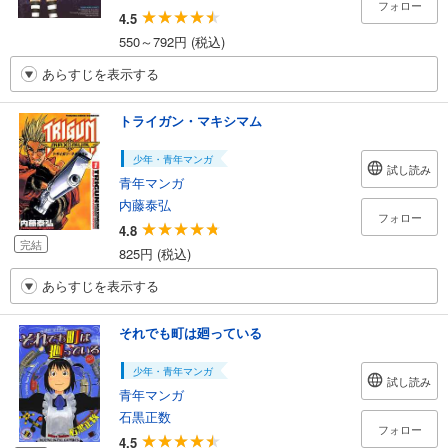
フォロー
4.5
550～792円 (税込)
あらすじを表示する
トライガン・マキシマム
少年・青年マンガ
試し読み
青年マンガ
内藤泰弘
フォロー
4.8
完結
825円 (税込)
あらすじを表示する
それでも町は廻っている
少年・青年マンガ
試し読み
青年マンガ
石黒正数
フォロー
4.5