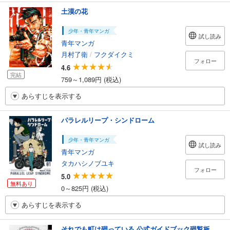
土漠の花
少年・青年マンガ
試し読み
青年マンガ
月村了衛
/
フクダイクミ
フォロー
4.6
完結
759～1,089円 (税込)
あらすじを表示する
パラレルリープ・シンドローム
少年・青年マンガ
試し読み
青年マンガ
タカハシノブユキ
フォロー
5.0
無料あり
0～825円 (税込)
あらすじを表示する
それでも町は廻っている 公式ガイドブック廻覧板