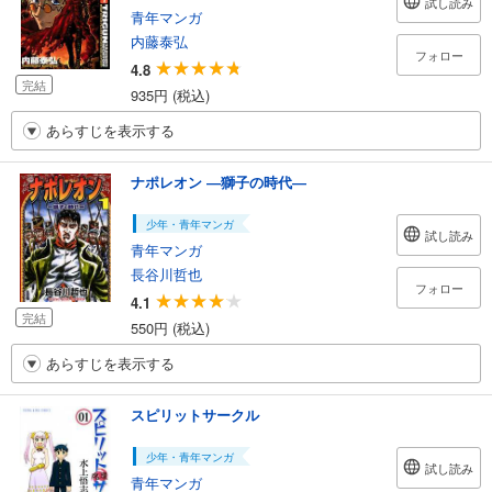
試し読み
青年マンガ
内藤泰弘
フォロー
4.8
完結
935円 (税込)
あらすじを表示する
ナポレオン ―獅子の時代―
少年・青年マンガ
試し読み
青年マンガ
長谷川哲也
フォロー
4.1
完結
550円 (税込)
あらすじを表示する
スピリットサークル
少年・青年マンガ
試し読み
青年マンガ