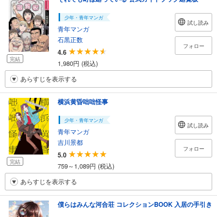
少年・青年マンガ
試し読み
青年マンガ
石黒正数
フォロー
4.6
完結
1,980円 (税込)
あらすじを表示する
横浜黄昏咄咄怪事
少年・青年マンガ
試し読み
青年マンガ
吉川景都
フォロー
5.0
完結
759～1,089円 (税込)
あらすじを表示する
僕らはみんな河合荘 コレクションBOOK 入居の手引き