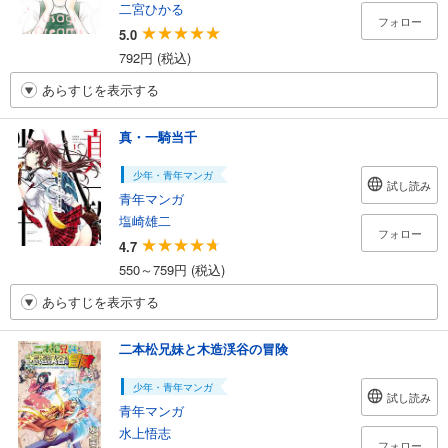
二宮ひかる
フォロー
5.0
792円 (税込)
あらすじを表示する
真・一騎当千
少年・青年マンガ
試し読み
青年マンガ
塩崎雄二
フォロー
4.7
550～759円 (税込)
あらすじを表示する
二本松兄妹と木造渓谷の冒険
少年・青年マンガ
試し読み
青年マンガ
水上悟志
フォロー