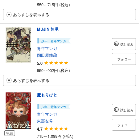
550～715円 (税込)
あらすじを表示する
MUJIN 無尽
少年・青年マンガ
試し読み
青年マンガ
岡田屋鉄蔵
フォロー
5.0
550～902円 (税込)
あらすじを表示する
魔もりびと
少年・青年マンガ
試し読み
青年マンガ
東裏友希
フォロー
4.7
完結
715～1,089円 (税込)