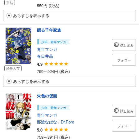
完結
550円 (税込)
あらすじを表示する
踊る千年家族
少年・青年マンガ
試し読み
青年マンガ
春日井晶
フォロー
4.9
続巻入荷
759～924円 (税込)
あらすじを表示する
朱色の仮面
少年・青年マンガ
試し読み
青年マンガ
那波なばな
/
Dr.Poro
フォロー
5.0
759～891円 (税込)