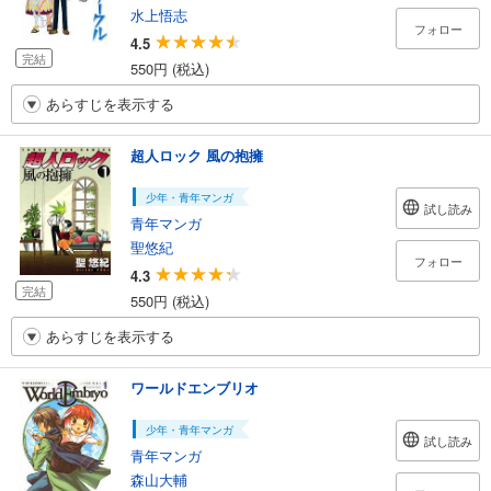
水上悟志
フォロー
4.5
完結
550円 (税込)
あらすじを表示する
超人ロック 風の抱擁
少年・青年マンガ
試し読み
青年マンガ
聖悠紀
フォロー
4.3
完結
550円 (税込)
あらすじを表示する
ワールドエンブリオ
少年・青年マンガ
試し読み
青年マンガ
森山大輔