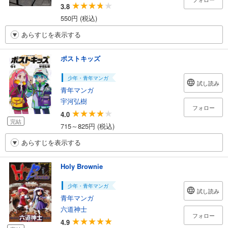
3.8
550円 (税込)
あらすじを表示する
ポストキッズ
少年・青年マンガ
試し読み
青年マンガ
宇河弘樹
フォロー
4.0
完結
715～825円 (税込)
あらすじを表示する
Holy Brownie
少年・青年マンガ
試し読み
青年マンガ
六道神士
フォロー
4.9