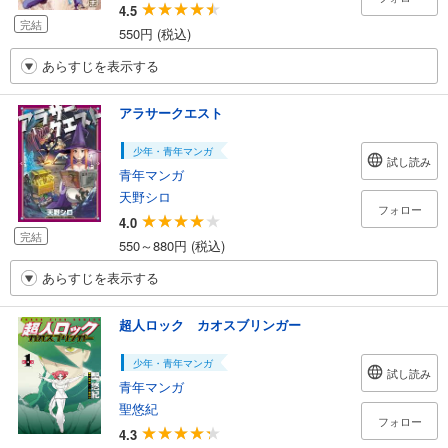
4.5
完結
550円 (税込)
あらすじを表示する
アラサークエスト
少年・青年マンガ
試し読み
青年マンガ
天野シロ
フォロー
4.0
完結
550～880円 (税込)
あらすじを表示する
超人ロック カオスブリンガー
少年・青年マンガ
試し読み
青年マンガ
聖悠紀
フォロー
4.3