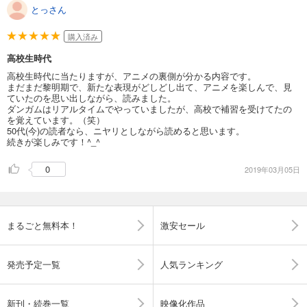
とっさん
購入済み
高校生時代
高校生時代に当たりますが、アニメの裏側が分かる内容です。
まだまだ黎明期で、新たな表現がどしどし出て、アニメを楽しんで、見
ていたのを思い出しながら、読みました。
ダンガムはリアルタイムでやっていましたが、高校で補習を受けてたの
を覚えています。（笑）
50代(今)の読者なら、ニヤリとしながら読めると思います。
続きが楽しみです！^_^
0
2019年03月05日
まるごと無料本！
激安セール
発売予定一覧
人気ランキング
新刊・続巻一覧
映像化作品