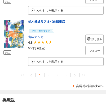
完結
あらすじを表示する
並木橋通りアオバ自転車店
少年・青年マンガ
青年マンガ
試し読み
4.6
550円 (税込)
フォロー
完結
あらすじを表示する
<<
<
1
・
・
・
>
>>
宮尾岳の詳細検索へ
掲載誌