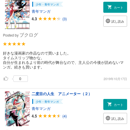
少年・青年マンガ
カート
青年マンガ
4.3
(3)
試し読み
ブクログ
Posted by
好きな漫画家の作品なので買いました。
タイムスリップ物かな。
自分が生まれるより前の時代が舞台なので、主人公の今後が読めないマ
ンガ。続きも買います。
0
2019年10月17日
二度目の人生 アニメーター（２）
少年・青年マンガ
カート
青年マンガ
4.5
(4)
試し読み