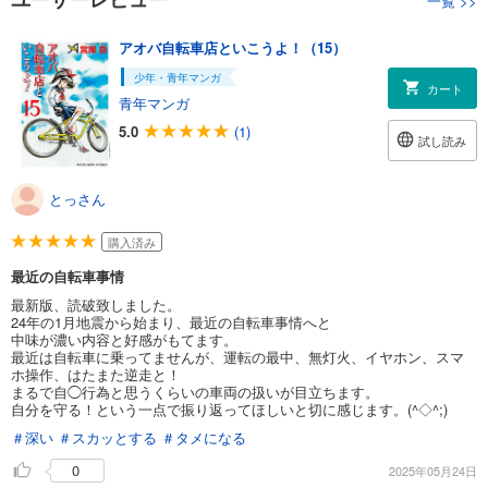
一覧
>>
アオバ自転車店といこうよ！（15）
少年・青年マンガ
カート
青年マンガ
5.0
(1)
試し読み
とっさん
購入済み
最近の自転車事情
最新版、読破致しました。
24年の1月地震から始まり、最近の自転車事情へと
中味が濃い内容と好感がもてます。
最近は自転車に乗ってませんが、運転の最中、無灯火、イヤホン、スマ
ホ操作、はたまた逆走と！
まるで自◯行為と思うくらいの車両の扱いが目立ちます。
自分を守る！という一点で振り返ってほしいと切に感じます。(^◇^;)
＃深い
＃スカッとする
＃タメになる
0
2025年05月24日