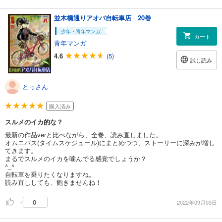
並木橋通りアオバ自転車店 20巻
少年・青年マンガ
カート
青年マンガ
4.6
(5)
試し読み
とっさん
購入済み
スルメのイカ的な？
最新の作品verと比べながら、全巻、読み直しました。
オムニバス(タイムスケジュール)にまとめつつ、ストーリーに深みが増し
てきます。
まるでスルメのイカを噛んでる感覚でしょうか？
^_^
自転車を乗りたくなりますね。
読み直ししても、飽きませんね！
0
2022年09月03日