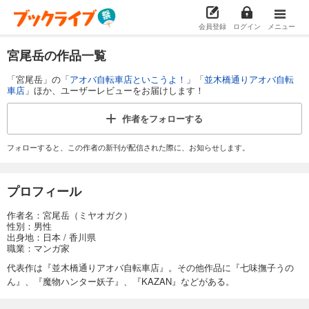
会員登録
ログイン
メニュー
宮尾岳の作品一覧
「宮尾岳」の「
アオバ自転車店といこうよ！
」「
並木橋通りアオバ自転
車店
」ほか、ユーザーレビューをお届けします！
作者を
フォローする
フォローすると、この作者の新刊が配信された際に、お知らせします。
プロフィール
作者名：宮尾岳（ミヤオガク）
性別：男性
出身地：日本 / 香川県
職業：マンガ家
代表作は『並木橋通りアオバ自転車店』。その他作品に『七味撫子うの
ん』、『魔物ハンター妖子』、『KAZAN』などがある。