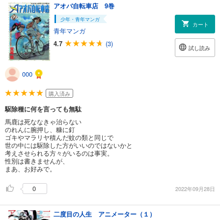
アオバ自転車店 9巻
少年・青年マンガ
カート
青年マンガ
4.7
(3)
試し読み
000
購入済み
駆除種に何を言っても無駄
馬鹿は死ななきゃ治らない
のれんに腕押し、糠に釘
ゴキやマラリヤ積んだ蚊の類と同じで
世の中には駆除した方がいいのではないかと
考えさせられる方々がいるのは事実。
性別は書きませんが、
まあ、お好みで。
0
2022年09月28日
二度目の人生 アニメーター（１）