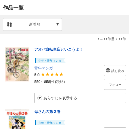
作品一覧
新着順
1～11件目
/
11件
アオバ自転車店といこうよ！
少年・青年マンガ
青年マンガ
試し読み
5.0
550～858円 (税込)
フォロー
あらすじを表示する
母さんの第２巻
少年・青年マンガ