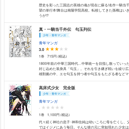
歴史を彩った三国志の英雄の魂が現在に蘇る!名作一騎当
望の単行本!舞台は南陽学院高校。転校してきた孫権はい
うが!?
真・一騎当千外伝 勾玉列伝
少年・青年マンガ
青年マンガ
3.0
1巻
715円 (税込)
1800年前の中華三国時代…中華統一を目指し散っていっ
封じ込めた装身具「勾玉」。それを引き継ぎ戦いを繰り広
雄割拠の中、エセ勾玉を持つ者や勾玉をもたざる者などマ
の知られざる外伝が描かれる真・一騎当千スピンオフ！
高床式少女 完全版
少年・青年マンガ
青年マンガ
-
1巻
1,100円 (税込)
代々続く神社の息子･神和住純は幼いころに母を亡くし、
ではイジメにあう毎日。そんな彼の元に突如現れた少女は