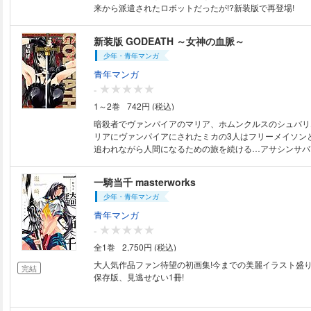
来から派遣されたロボットだったが!?新装版で再登場!
新装版 GODEATH ～女神の血脈～
少年・青年マンガ
青年マンガ
-
1～2巻
742円 (税込)
暗殺者でヴァンパイアのマリア、ホムンクルスのシュバリ
リアにヴァンパイアにされたミカの3人はフリーメイソン
追われながら人間になるための旅を続ける…アサシンサバ
ン新装版!
一騎当千 masterworks
少年・青年マンガ
青年マンガ
-
全1巻
2,750円 (税込)
大人気作品ファン待望の初画集!今までの美麗イラスト盛り
完結
保存版、見逃せない1冊!