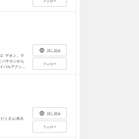
フォロー
試し読み
エ･デオン、マ
とバチカンから
フォロー
イバルアクショ
試し読み
だくさん!永久
フォロー