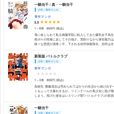
一騎当千 / 真・一騎当千
少年・青年マンガ
青年マンガ
5.0
1～8巻
869円 (税込)
母に命じられて私立南陽学院に転入してきた爆乳女子高生
然ボケの性格に反してその強さ、荒削りながら潜在能力は
様々な思惑が渦巻く中、下される伯符抹殺指令。伯符は次
に勝つ事ができるのか! ?
新装版 バトルクラブ
少年・青年マンガ
青年マンガ
-
1～3巻
869円 (税込)
高校生･齋藤茂吉は苛められてばかりの生活から抜け出す
トをふって大暴れするが、ツインテールの美少女に投げ飛
しまう。投げた彼女はレスリング部｢バトルクラブ｣の部員
ングコメディ!
一騎当千
少年・青年マンガ