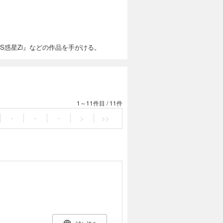
S惑星Zi』などの作品を手がける。
1～11件目
/
11件
・
・
・
>
>>