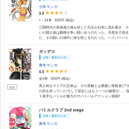
少年マンガ
3.5
1～24巻
550円 (税込)
三国時代の英雄達の魂を封じた勾玉が日本に流れ着き、そ
いだ闘士達は覇権を争い闘い合うのだった。天然女子高生
た、その闘いの渦中に身を投じるのだった。ハイパーバト
こに開幕する!!
ガッデス
少年・青年マンガ
青年マンガ
4.5
全3巻
550円 (税込)
美人剣士マリアの正体は、その美貌とは裏腹に暗殺者(アサ
完結
の顔を持っていた!そして彼女にはもう一つの秘密が……
ド派手なバトルが魅力のサバイバルアクション漫画!!
バトルクラブ 2nd stage
少年・青年マンガ
青年マンガ