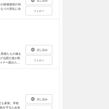
試し読み
千の移籍後初の待
きなりの洗礼に合
フォロー
試し読み
た英雄たちの魂を
げる闘士達が群
フォロー
イナー闘士たち
試し読み
父も蒸発。学校
純を守るため未