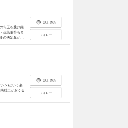
試し読み
の勾玉を受け継
・孫策伯符もま
フォロー
ルの決定版がこ
試し読み
シン)という裏
塩崎雄二がおくる
フォロー