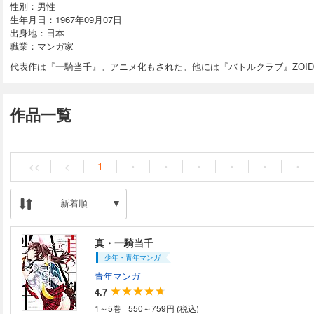
性別：男性
生年月日：1967年09月07日
出身地：日本
職業：マンガ家
代表作は『一騎当千』。アニメ化もされた。他には『バトルクラブ』ZOID
作品一覧
<<
<
1
・
・
・
・
・
・
新着順
真・一騎当千
少年・青年マンガ
青年マンガ
4.7
1～5巻
550～759円 (税込)