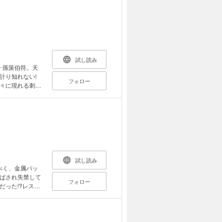
試し読み
･孫策伯符。天
計り知れない!
フォロー
々に現れる刺客
試し読み
べく、金属バッ
ばされ失禁して
フォロー
だった!?レスリ