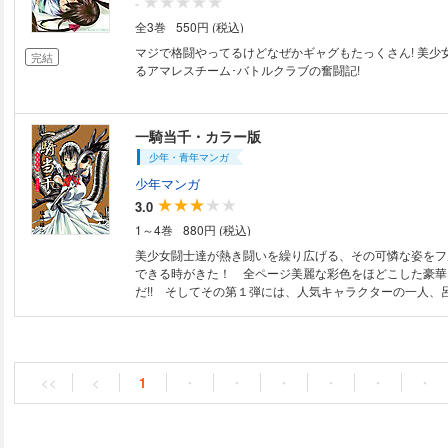
-
全3巻
550円 (税込)
マジで格闘やってるけどなぜかギャグもたっくさん! 美少
完結
るアマレスチーム･バトルクラブの奮闘記!
一騎当千・カラー版
少年・青年マンガ
少年マンガ
3.0
1～4巻
880円 (税込)
美少女闘士達が熱き闘いを繰り広げる、その可憐な姿をフ
できる時がきた！ 全ページ美麗な彩色をほどこした豪華
だ!! そしてその第１弾には、人気キャラクターの一人、
クアップ！ 呂蒙が全ページに渡って活躍するぞ!!
<<
<
1
・
・
・
・
・
・