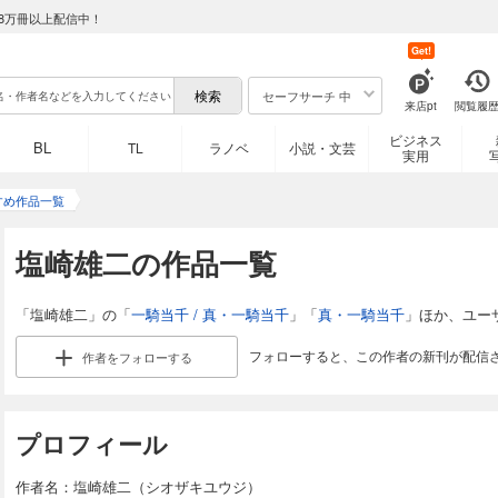
8万冊以上配信中！
Get!
セーフサーチ 中
来店pt
閲覧履
ビジネス
BL
TL
ラノベ
小説・文芸
実用
すめ作品一覧
塩崎雄二の作品一覧
「塩崎雄二」の「
一騎当千 / 真・一騎当千
」「
真・一騎当千
」ほか、ユー
フォローすると、この作者の新刊が配信
作者を
フォローする
プロフィール
作者名：塩崎雄二（シオザキユウジ）