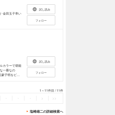
試し読み
女･金田玉子率い
フォロー
試し読み
ルカラーで堪能
な一冊なの
フォロー
呂蒙子明をピッ
1～11件目
/
11件
・
・
・
>
>>
塩崎雄二の詳細検索へ