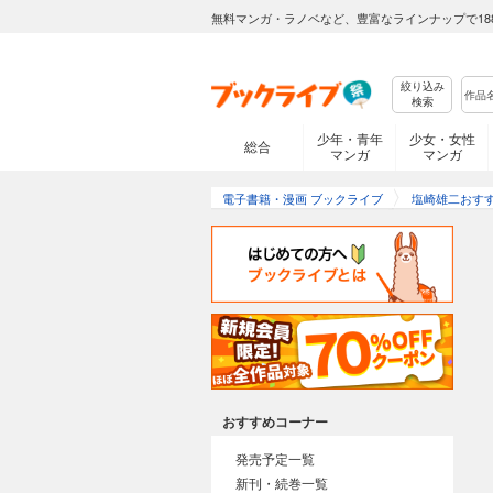
無料マンガ・ラノベなど、豊富なラインナップで18
絞り込み
検索
少年・青年
少女・女性
総合
マンガ
マンガ
電子書籍・漫画 ブックライブ
塩崎雄二おす
おすすめコーナー
発売予定一覧
新刊・続巻一覧