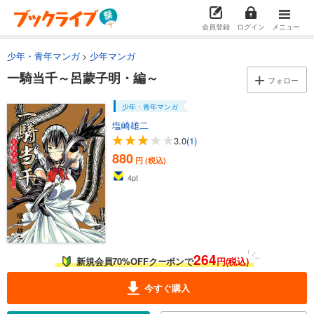
会員登録
ログイン
メニュー
少年・青年マンガ
少年マンガ
一騎当千～呂蒙子明・編～
フォロー
少年・青年マンガ
塩崎雄二
3.0
(1)
880
円 (税込)
4
pt
264
新規会員70%OFFクーポンで
円(税込)
今すぐ購入