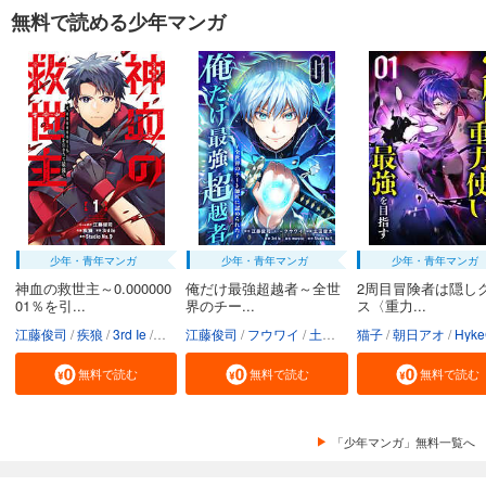
無料で読める少年マンガ
少年・青年マンガ
少年・青年マンガ
少年・青年マンガ
神血の救世主～0.000000
俺だけ最強超越者～全世
2周目冒険者は隠し
01％を引...
界のチー...
ス〈重力...
江藤俊司
疾狼
3rd Ie
Studio No.9
江藤俊司
フウワイ
土田健太
猫子
3rd Ie
朝日アオ
maruco
HykeC
St
無料で読む
無料で読む
無料で読む
「少年マンガ」無料一覧へ