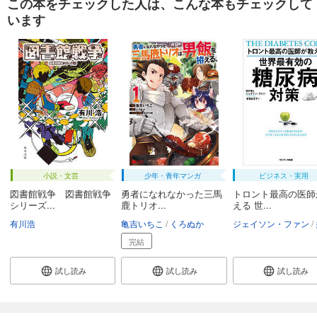
この本をチェックした人は、こんな本もチェックして
います
小説・文芸
少年・青年マンガ
ビジネス・実用
図書館戦争 図書館戦争
勇者になれなかった三馬
トロント最高の医師
シリーズ...
鹿トリオ...
える 世...
有川浩
亀吉いちこ
くろぬか
ジェイソン・ファン
完結
試し読み
試し読み
試し読み