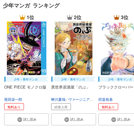
少年マンガ ランキング
1位
2位
3位
少年・青年マンガ
少年・青年マンガ
少年・青年マンガ
ONE PIECE モノクロ版
異世界居酒屋「のぶ」
ブラッククローバー
尾田栄一郎
蝉川夏哉
ヴァージニア二等兵
田畠裕基
転
無料あり
続巻入荷
無料あり
試し読み
試し読み
試し読み