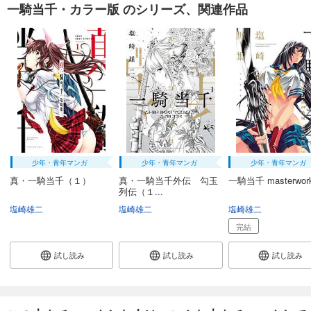
一騎当千・カラー版 のシリーズ、関連作品
少年・青年マンガ
少年・青年マンガ
少年・青年マンガ
真・一騎当千（１）
真・一騎当千外伝 勾玉
一騎当千 masterwor
列伝（１...
塩崎雄二
塩崎雄二
塩崎雄二
完結
試し読み
試し読み
試し読み