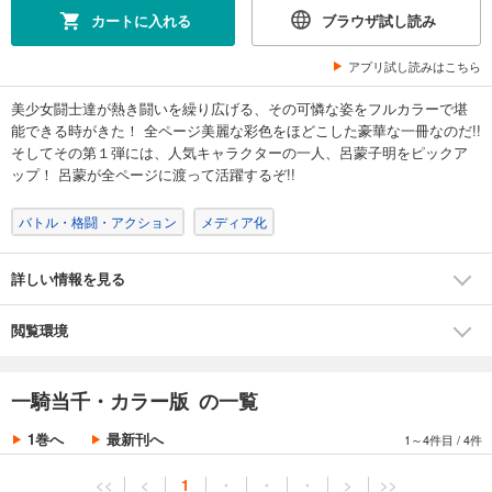
カートに入れる
ブラウザ試し読み
アプリ試し読みはこちら
美少女闘士達が熱き闘いを繰り広げる、その可憐な姿をフルカラーで堪
能できる時がきた！ 全ページ美麗な彩色をほどこした豪華な一冊なのだ!!
そしてその第１弾には、人気キャラクターの一人、呂蒙子明をピックア
ップ！ 呂蒙が全ページに渡って活躍するぞ!!
バトル・格闘・アクション
メディア化
詳しい情報を見る
閲覧環境
一騎当千・カラー版 の一覧
1巻へ
最新刊へ
1～4件目
/
4件
<<
<
1
・
・
・
>
>>