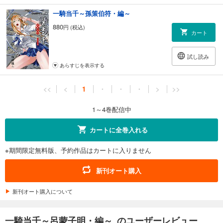
一騎当千～孫策伯符・編～
880
円 (税込)
カート
試し読み
あらすじを表示する
<<
<
1
・
・
・
>
>>
1～4巻配信中
カートに全巻入れる
※期間限定無料版、予約作品はカートに入りません
新刊オート購入
新刊オート購入について
一騎当千～呂蒙子明・編～ のユーザーレビュー