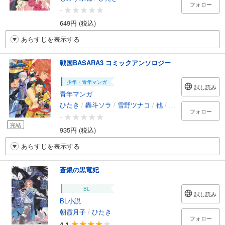
フォロー
-
649円 (税込)
あらすじを表示する
戦国BASARA3 コミックアンソロジー
少年・青年マンガ
試し読み
青年マンガ
ひたき
/
轟斗ソラ
/
雪野ツナコ
/
他
/
株式会社カプコン
フォロー
-
完結
935円 (税込)
あらすじを表示する
蒼銀の黒竜妃
BL
試し読み
BL小説
朝霞月子
/
ひたき
フォロー
4.1