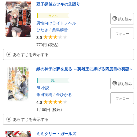
双子探偵ムツキの先廻り
ラノベ
試し読み
男性向けライトノベル
ひたき
/
桑島黎音
フォロー
3.0
770円 (税込)
あらすじを表示する
緑の神子は夢を見る ～英雄王に捧げる四度目の初恋～
BL
試し読み
BL小説
飯田実樹
/
金ひかる
フォロー
4.0
1,100円 (税込)
あらすじを表示する
ミミクリー・ガールズ