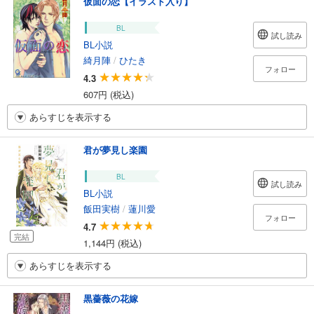
仮面の恋【イラスト入り】
BL
試し読み
BL小説
綺月陣
/
ひたき
フォロー
4.3
607円 (税込)
あらすじを表示する
君が夢見し楽園
BL
試し読み
BL小説
飯田実樹
/
蓮川愛
フォロー
4.7
完結
1,144円 (税込)
あらすじを表示する
黒薔薇の花嫁