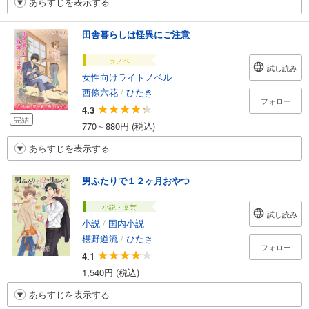
あらすじを表示する
田舎暮らしは怪異にご注意
ラノベ
試し読み
女性向けライトノベル
西條六花
/
ひたき
フォロー
4.3
完結
770～880円 (税込)
あらすじを表示する
男ふたりで１２ヶ月おやつ
小説・文芸
試し読み
小説
/
国内小説
椹野道流
/
ひたき
フォロー
4.1
1,540円 (税込)
あらすじを表示する