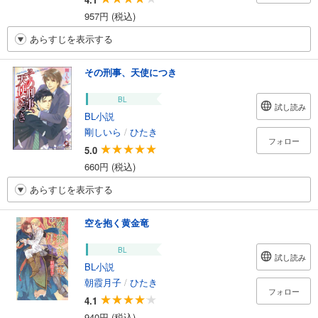
957円 (税込)
あらすじを表示する
その刑事、天使につき
BL
試し読み
BL小説
剛しいら
/
ひたき
フォロー
5.0
660円 (税込)
あらすじを表示する
空を抱く黄金竜
BL
試し読み
BL小説
朝霞月子
/
ひたき
フォロー
4.1
940円 (税込)