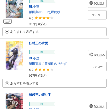
BL
試し読み
BL小説
飯田実樹
/
円之屋穂積
フォロー
4.0
完結
957円 (税込)
あらすじを表示する
妖精王の求愛
BL
試し読み
BL小説
飯田実樹
/
亜樹良のりかず
フォロー
4.2
957円 (税込)
あらすじを表示する
妖精王の護り手
BL
試し読み