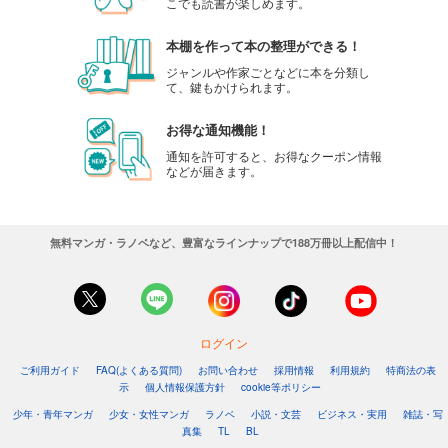
こでも読書が楽しめます。
本棚を作って本の整理ができる！
ジャンルや作家ごとなどに本を分類し
て、鍵もかけられます。
お得な通知機能！
通知を許可すると、お得なクーポン情報
などが届きます。
無料マンガ・ラノベなど、豊富なラインナップで188万冊以上配信中！
ログイン
ご利用ガイド
FAQ(よくある質問)
お問い合わせ
採用情報
利用規約
特商法の表
示
個人情報保護方針
cookie等ポリシー
少年・青年マンガ
少女・女性マンガ
ラノベ
小説・文芸
ビジネス・実用
雑誌・写
真集
TL
BL