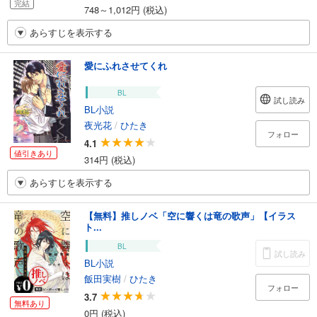
完結
748～1,012円 (税込)
あらすじを表示する
愛にふれさせてくれ
BL
試し読み
BL小説
夜光花
/
ひたき
フォロー
4.1
値引きあり
314円 (税込)
あらすじを表示する
【無料】推しノベ「空に響くは竜の歌声」【イラス
ト...
BL
試し読み
BL小説
飯田実樹
/
ひたき
フォロー
3.7
無料あり
0円 (税込)