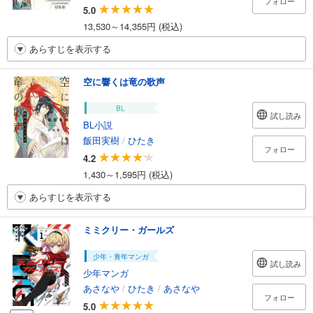
フォロー
5.0
13,530～14,355円 (税込)
あらすじを表示する
空に響くは竜の歌声
BL
試し読み
BL小説
飯田実樹
/
ひたき
フォロー
4.2
1,430～1,595円 (税込)
あらすじを表示する
ミミクリー・ガールズ
少年・青年マンガ
試し読み
少年マンガ
あさなや
/
ひたき
/
あさなや
フォロー
5.0