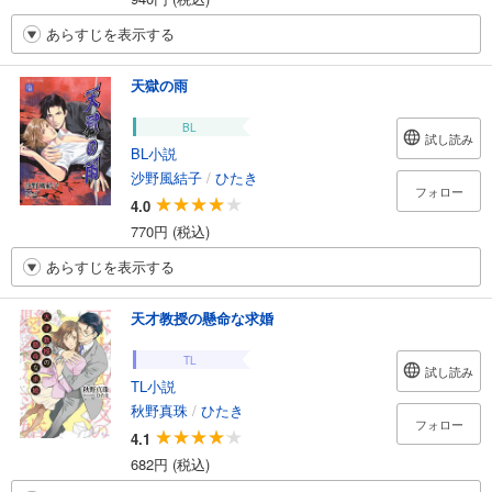
あらすじを表示する
天獄の雨
BL
試し読み
BL小説
沙野風結子
/
ひたき
フォロー
4.0
770円 (税込)
あらすじを表示する
天才教授の懸命な求婚
TL
試し読み
TL小説
秋野真珠
/
ひたき
フォロー
4.1
682円 (税込)