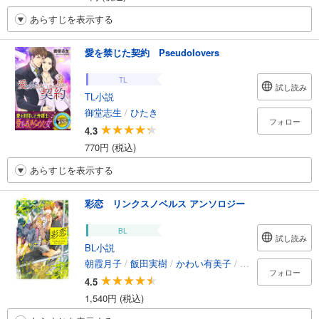
あらすじを表示する
愛を禁じた契約 Pseudolovers
TL
試し読み
TL小説
御堂志生
/
ひたき
フォロー
4.3
770円 (税込)
あらすじを表示する
彩恋 リンクスノベルス アンソロジー
BL
試し読み
BL小説
朝霞月子
/
飯田実樹
/
かわい有美子
/
水壬楓子
/
笠井あ
フォロー
4.5
1,540円 (税込)