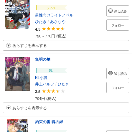
ラノベ
試し読み
男性向けライトノベル
ひたき
/
あさなや
フォロー
4.5
726～770円 (税込)
あらすじを表示する
無明の華
BL
試し読み
BL小説
井上ハルヲ
/
ひたき
フォロー
3.5
704円 (税込)
あらすじを表示する
約束の番 魂の絆