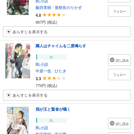
BL小説
飯田実樹
/
亜樹良のりかず
フォロー
4.0
957円 (税込)
あらすじを表示する
隣人はチャイムを二度鳴らす
BL
試し読み
BL小説
中原一也
/
ひたき
フォロー
3.3
770円 (税込)
あらすじを表示する
我が王と賢者が囁く
BL
試し読み
BL小説