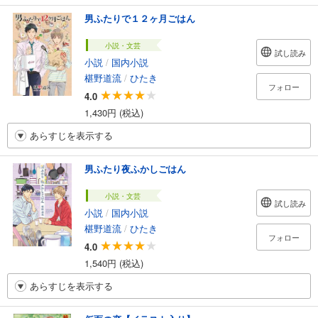
男ふたりで１２ヶ月ごはん
小説・文芸
試し読み
小説
/
国内小説
椹野道流
/
ひたき
フォロー
4.0
1,430円 (税込)
あらすじを表示する
男ふたり夜ふかしごはん
小説・文芸
試し読み
小説
/
国内小説
椹野道流
/
ひたき
フォロー
4.0
1,540円 (税込)
あらすじを表示する