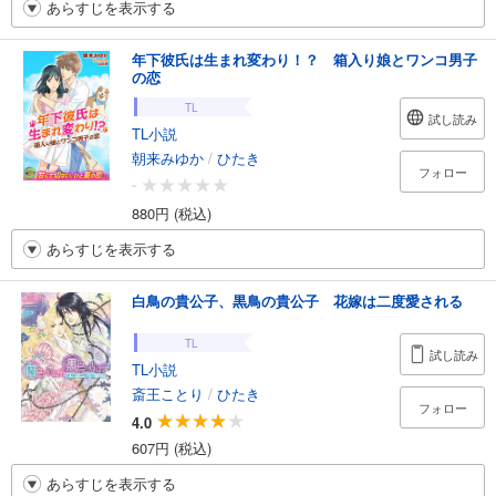
あらすじを表示する
年下彼氏は生まれ変わり！？ 箱入り娘とワンコ男子
の恋
TL
試し読み
TL小説
朝来みゆか
/
ひたき
フォロー
-
880円 (税込)
あらすじを表示する
白鳥の貴公子、黒鳥の貴公子 花嫁は二度愛される
TL
試し読み
TL小説
斎王ことり
/
ひたき
フォロー
4.0
607円 (税込)
あらすじを表示する