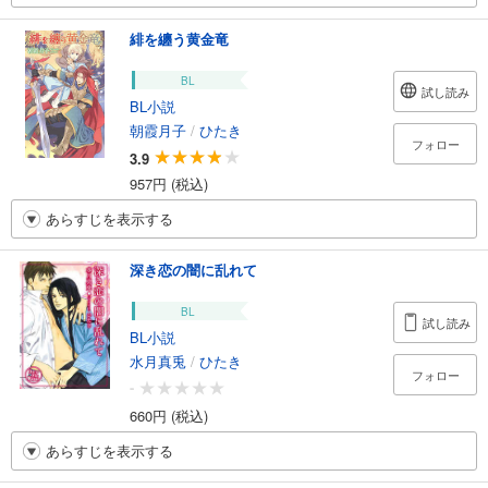
緋を纏う黄金竜
BL
試し読み
BL小説
朝霞月子
/
ひたき
フォロー
3.9
957円 (税込)
あらすじを表示する
深き恋の闇に乱れて
BL
試し読み
BL小説
水月真兎
/
ひたき
フォロー
-
660円 (税込)
あらすじを表示する