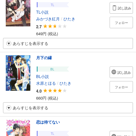
TL
試し読み
TL小説
みかづき紅月
/
ひたき
フォロー
2.7
649円 (税込)
あらすじを表示する
月下の縁
BL
試し読み
BL小説
水原とほる
/
ひたき
フォロー
4.0
660円 (税込)
あらすじを表示する
恋は待てない
TL