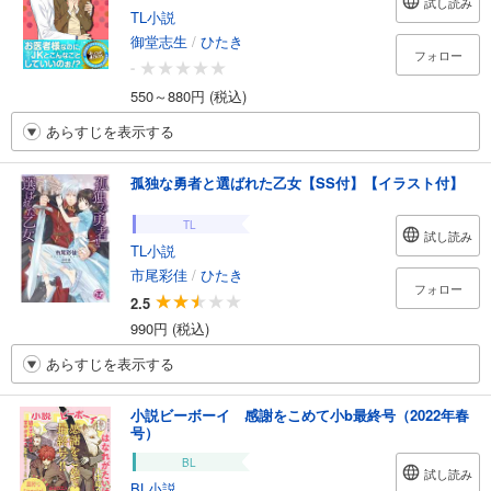
試し読み
TL小説
御堂志生
/
ひたき
フォロー
-
550～880円 (税込)
あらすじを表示する
孤独な勇者と選ばれた乙女【SS付】【イラスト付】
TL
試し読み
TL小説
市尾彩佳
/
ひたき
フォロー
2.5
990円 (税込)
あらすじを表示する
小説ビーボーイ 感謝をこめて小b最終号（2022年春
号）
BL
試し読み
BL小説