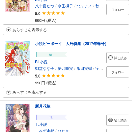
八十庭たづ
/
水壬楓子
/
北ミチノ
/
秋山みち花
/
彩寧一
フォロー
5.0
990円 (税込)
あらすじを表示する
小説ビーボーイ 人外特集（2017年春号）
BL
試し読み
BL小説
御堂なな子
/
夢乃咲実
/
飯田実樹
/
宇喜田紅
/
桑原水菜
フォロー
5.0
990円 (税込)
あらすじを表示する
新月花嫁
TL
試し読み
TL小説
しみず水都
/
ひたき