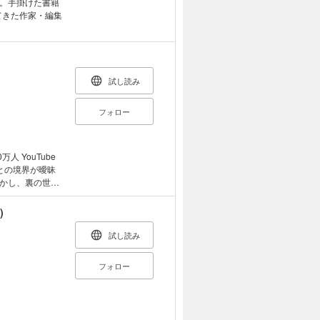
。手掛けた書籍
てきた作家・編集
試し読み
フォロー
 YouTube
かし、裏の世界
。 本書では、裏
った。身を守る
)
まな事情を詳細
ているのか? ど
試し読み
富な経験から語ら
フォロー