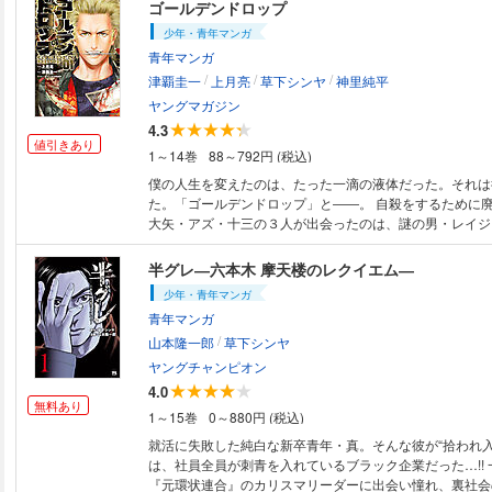
小林有吾 ●『胚培養士ミズイロ』 おかざき真里 ●最新1
ゴールデンドロップ
黒のデスゲーム組曲、巻中カラー！『ROPPEN-六篇-』 宮
少年・青年マンガ
JAPAN』 山本英夫 ●『ひらやすみ』 真造圭伍 ●『あ
青年マンガ
も』 売野機子 ●『夢なし先生の進路指導』 笠原真樹 
/
/
/
ロップス』 若木民喜 ●『健康で文化的な最低限度の生活
津覇圭一
上月亮
草下シンヤ
神里純平
●『ごくりっ』 前原タケル ●『声の降るへや』 原作：
ヤングマガジン
画：たかはしツツジ ●大好評！“超”教育的学園ドラマ、新展
4.3
喰』 近藤しぐれ ●『魔界の議場』 原作：三田紀房／漫
値引きあり
1～14巻
88～792円 (税込)
●『ぬいの式日』 志摩七春 ●『レ・セルバン』 濱田浩輔
ト、描いていいんですか！？』 えのき ●『気まぐれコン
僕の人生を変えたのは、たった一滴の液体だった。それは
チョイ・プロ ＊「週刊スピリッツ」デジタル版には、紙版の付録、特典等
た。「ゴールデンドロップ」と――。 自殺をするために
は含まれません。 また、紙版と一部内容が異なる場合が
大矢・アズ・十三の３人が出会ったのは、謎の男・レイジ
ください。
だった。 「どうせ死ぬつもりなら、運ぶのとか売るのと
い？」レイジの一言から、４人の運命は動き始める。
半グレ―六本木 摩天楼のレクイエム―
少年・青年マンガ
青年マンガ
/
山本隆一郎
草下シンヤ
ヤングチャンピオン
4.0
無料あり
1～15巻
0～880円 (税込)
就活に失敗した純白な新卒青年・真。そんな彼が“拾われ入
は、社員全員が刺青を入れているブラック企業だった…!!
『元環状連合』のカリスマリーダーに出会い憧れ、裏社会の