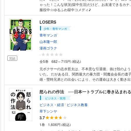
ゃった！こんな状況(獄中生活)だけど、お友達できるカナ
服役中☆ゆるふわ獄中コメディ♪
LOSERS
少年・青年マンガ
青年マンガ
山本隆一郎
漫画ゴラク
-
完結
全5巻
682～715円 (税込)
元ボクサーの志水哲太は、不本意な引退後、抜け殻のよう
いた。 だがある日、関西最大の暴力団・閻魔会会長の遺
雄・塁時兄弟との出会いにより、その運命は大きく動き出す…！ 
Ｄ」「サムライソルジャー」「元ヤン」に続く、山本隆一
ウトロー伝、ここに開幕!!
怒られの作法 ──日本一トラブルに巻き込まれ
ビジネス・実用
/
ビジネス・経済
ビジネス教養
草下シンヤ
3.7
1巻
1,606円 (税込)