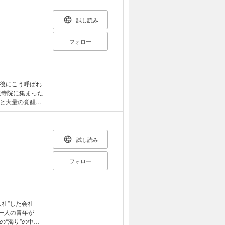
2集、大反響！漆
下 暁 ●『酔拳
りす、宇宙まで
試し読み
●『ヨシダ檸檬ド
』 柏木ハルコ
フォロー
ＨＥＲＯ／漫
開カラー!!『教
画：魚戸おさむ
 ●『そんなコ
セプト』 ホイ
後にこう呼ばれ
廃寺院に集まった
あります。ご了承
と大量の覚醒剤
か手伝ってくんな
試し読み
フォロー
社”した会社
 一人の青年が
“濁り”の中で