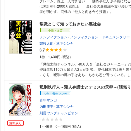
クレーム、炎上、人付き合い……揉め事ぜんぶ平気になる
は累計発行2000万部以上！ 裏社会の最前線を渡り歩い
者が明かす、究極の「他人と向き合う技術」。
常識として知っておきたい裏社会
小説・文芸
/
ノンフィクション
ノンフィクション・ドキュメンタリー
/
懲役太郎
草下シンヤ
3.7
1巻
1,430円 (税込)
「懲役太郎チャンネル」40万人＆「裏社会ジャーニー」70万人
登録者数110万人超えの2人が対談。 現代日本では表と裏との境界が曖昧
になり、犯罪の魔の手はあちこちから忍び寄っている。し
の実情について、一般からうかがい知ることは困難だろう
社会情報の発信者として注目を集める2名による対談を行
私刑執行人～殺人弁護士とテミスの天秤～(話売り
ためにも「常識」として知っておきたい、裏社会のさまざ
少年・青年マンガ
に解説。 ヤクザや半グレとは何か? どのような活動を行っ
青年マンガ
こに危険が潜んでいるのか? 警察や刑務所の内情は? 豊
/
れる真実がここにある!
内田康平
草下シンヤ
別冊ヤングチャンピオン
-
無料あり
1～46巻
0～165円 (税込)