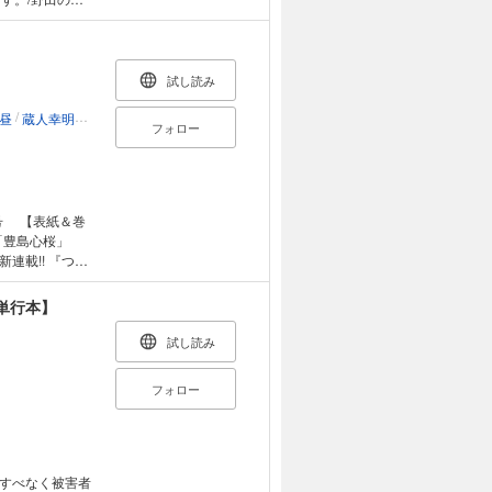
ク～一ノ瀬姉妹
ロールズ/カズ・
ズウェル細木】
ートなどへの応
試し読み
了承ください
/
/
/
/
/
/
/
昼
蔵人幸明
榊原宗々
綱本将也
谷嶋イサオ
草下シンヤ
内田康平
サレンダー
フォロー
号 【表紙＆巻
 「豊島心桜」
連載!! 『つぎ
イル＆眩しい笑
売となる『信長を
単行本】
誌での付録は含ま
せん。また作品
試し読み
フォロー
すべなく被害者