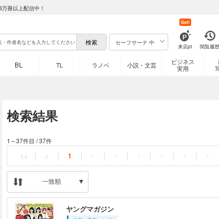
8万冊以上配信中！
Get!
セーフサーチ 中
来店pt
閲覧履
ビジネス
BL
TL
ラノベ
小説・文芸
実用
検索結果
1～37件目
/
37件
<<
<
1
・
・
・
・
・
・
一致順
ヤングマガジン