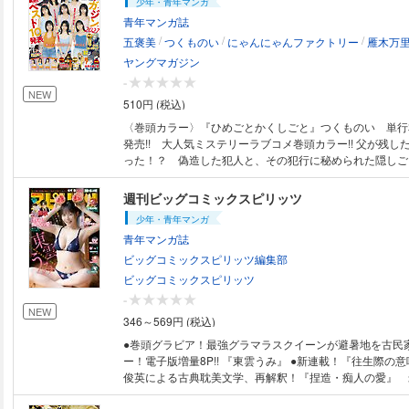
少年・青年マンガ
青年マンガ誌
/
/
/
五褒美
つくものい
にゃんにゃんファクトリー
雁木万
ヤングマガジン
-
NEW
510円 (税込)
〈巻頭カラー〉『ひめごとかくしごと』つくものい 単行
発売!! 大人気ミステリーラブコメ巻頭カラー!! 父が残し
った！？ 偽造した犯人と、その犯行に秘められた隠し
〈巻中カラー〉『社長と酒と星』ずり騎士 第8巻発売記念
石墨にイケナイお願い！？？？ 〈巻中カラー〉『ラット
週刊ビッグコミックスピリッツ
大村知空 単行本第1巻 8月6日 発売直前。 爺に導かれ
少年・青年マンガ
深部へ....。 〈巻中カラー〉『アンダーニンジャ』花
青年マンガ誌
新第18巻8月6日（金）発売！ネオ七人衆旗揚げのとき―
トへ！ 〈巻頭＆巻中グラビア〉１白石杏衣 ２花守雛
ビッグコミックスピリッツ編集部
富田莉代 ５瀬戸りおん ６小山くるみ ７成瀬光 ８林
ビッグコミックスピリッツ
璃 10弓家つばき 11内田祭莉 12中山未來 13用松杏
-
乃 15中村釉香 16野間愛希 17新井乃愛 18白椛れ
NEW
346～569円 (税込)
20新木美衣 ミスマガジン２０２７ベスト１０決定！！
ち抜いた１０名を大発表──ッ☆〈巻末グラビア〉市倉侑季奈 
●巻頭グラビア！最強グラマラスクイーンが避暑地を古民
Girls！」での初グラビアが大反響！ NEXTヒロインは侑
ー！電子版増量8P!! 『東雲うみ』 ●新連載！『往生際の
り♪ 〈巻末グラビア〉 次にくる美女4人を紹介!! Pick Up Gi
俊英による古典耽美文学、再解釈！『捏造・痴人の愛』 
里 畑中萌衣 中瀬 葵 戸咲さくら
谷崎潤一郎 ●『土竜の唄』 高橋のぼる ●『アオアシ 