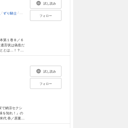
試し読み
/
/
/
/
/
/
/
/
里
ずり騎士
南勝久
蓮尾トウト
仲里はるな
浅村壮平
内藤光太郎
大橋ユウ
西
フォロー
本第１巻８／６
た遺言状は偽造だ
ごととは…！？
！ 黒川課長が
コレクティブ』
、物語はリ東京の
沢健吾 単行本最
試し読み
―いざUNのアジ
 ３上山沙希 ４
フォロー
春花 ９世波柊
莉 14山本日菜
い 19蟻波りん
歴史的大激闘を勝
「Pick Up
家で納涼セクシ
季奈ちゃんで決ま
意味を知れ！』の
rls!! 斉藤千
米代 恭／原案：
ブラザーフット』