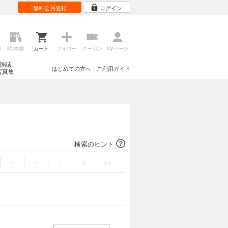
無料会員登録
ログイン
歴
My本棚
カート
フォロー
クーポン
Myページ
雑誌
はじめての方へ
ご利用ガイド
写真集
検索のヒント
・
・
・
>
>>