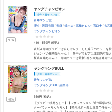
灰色に染まってゆく……。東京アンダーグラウンド狂想詩、
ヤングチャンピオン
少年・青年マンガ
青年マンガ誌
/
/
/
/
/
/
理央
沢辺有司
春輝
鈴木大
高橋ヒロシ
石口十
大和
ヤングチャンピオン
-
NEW
440～559円 (税込)
表紙＆巻頭グラビアは自らセレクトした珠玉のカットを披
ジェンドの篠崎愛ちゃん！ 巻中グラビアは圧倒的可愛さ
桜庭奈緒ちゃん！ 巻頭カラーは最新9巻が大好評発売中
イズ～国がサラリーマンになって働く会社～」！ 巻中カ
が大好評発売中の「センセ。」！ ※電子版には付録は含
ヤングキングBULL
プレゼント・アンケート等への応募もできません。また作
少年・青年マンガ
プが目次と異なる場合もございます。
青年マンガ誌
ヤングキングBULL編集部
-
550円 (税込)
NEW
【グラビア/桃月なしこ】【レザレクション -近代医学の
ター-/てぃーろんたろん】【時尾地所～殺し屋専門仲介～
ンケツ第2章/たーし】【あなたのストーカー500円で×し