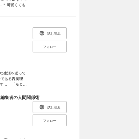
…？ 可愛くても
試し読み
フォロー
な生活を送って
子である轟魔理
「ＧＯＬ
郎入魂の壮絶ア
る編集者の人間関係術
試し読み
フォロー