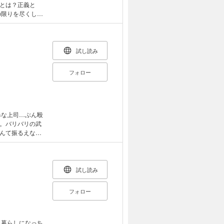
とは？正義と
の限りを尽くし裁
シンヤと「黒羽
ミック、解
試し読み
フォロー
暴な上司…ぶん殴
。バリバリの武
んて振るえな
に新たな問題が
ンヤと、迫力ある
異色作！
試し読み
フォロー
ョ暮らしになっち