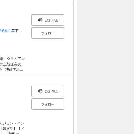
開劇ッ!!
試し読み
/
/
/
/
/
/
/
田秀樹
草下シンヤ
藤村緋二
山本隆一郎
岡田和人
志名坂高次
葉月京
キュー
フォロー
露、グラビアレ
の正統派美女、
の「地政学ボー
ラーは最新17巻
まれておらず、
品のラインナッ
試し読み
フォロー
怪人ジョン・ハン
/小幡文生】【ド
ます。/野田のん