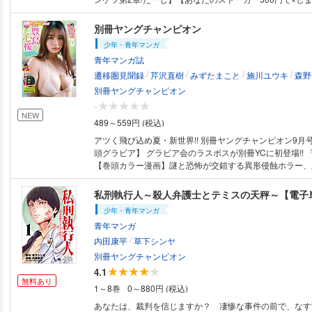
だ】 【罰/柳内大樹】【清水さん/伊藤あんよ】【メシモ
の食卓～/おぐりイコ】【白牡丹/えれまどか】【ROLLS 
別冊ヤングチャンピオン
ヤンセ】【先生の罪と痕/東洋トタン】【おきばりやす/ラ
少年・青年マンガ
【しばいづけ/田中現兎】※電子版ではプレゼント、アンケ
青年マンガ誌
募はできません。また、付録は付いておりません。予めご
/
/
/
/
遷移圏見聞録
芹沢直樹
みずたまこと
施川ユウキ
森野
別冊ヤングチャンピオン
-
NEW
489～559円 (税込)
アツく飛び込め夏・新世界!! 別冊ヤングチャンピオン9月
頭グラビア】 グラビア会のラスボスが別冊YCに初登場!!
【巻頭カラー漫画】謎と恐怖が交錯する異形侵蝕ホラー、新
はぎのくに 遷移圏見聞録』 【巻中グラビア】抜群スタ
顔!! 「愛花」 【センターカラー漫画】第10巻が8/20発
私刑執行人～殺人弁護士とテミスの天秤～【電子
殺した男～日輪のデマルカシオン～』 [電子版には紙雑
少年・青年マンガ
れておらず、プレゼント・アンケート等への応募もできま
青年マンガ
のラインナップが目次と異なる場合もございます］
/
内田康平
草下シンヤ
別冊ヤングチャンピオン
4.1
無料あり
1～8巻
0～880円 (税込)
あなたは、裁判を信じますか？ 凄惨な事件の前で、なす