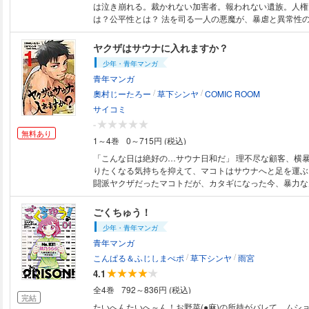
は泣き崩れる。裁かれない加害者。報われない遺族。人権
は？公平性とは？ 法を司る一人の悪魔が、暴虐と異常性
きの鉄槌はくだされる！ 「半グレ」「ごくちゅう」草下
白書」内田康平、強力タッグ結成。戦慄の弁護士殺人鬼コ
ヤクザはサウナに入れますか？
禁。 人の命とは本当に平等なのか…―――。
少年・青年マンガ
青年マンガ
/
/
奧村じーたろー
草下シンヤ
COMIC ROOM
サイコミ
-
無料あり
1～4巻
0～715円 (税込)
「こんな日は絶好の…サウナ日和だ」 理不尽な顧客、横
りたくなる気持ちを抑えて、マコトはサウナへと足を運ぶ
闘派ヤクザだったマコトだが、カタギになった今、暴力な
い。サウナだけが心の支え。しかし『ととのった』マコト
降りかかって…！？ 社会の闇をリアルに描き出す草下シ
ごくちゅう！
作画で魅せる奧村じーたろーが贈る『ヤクザ×サウナ』の
少年・青年マンガ
青年マンガ
/
/
こんぱる＆ふじしまぺポ
草下シンヤ
雨宮
4.1
全4巻
792～836円 (税込)
完結
たいへんたいへ～ん！お野菜(●麻)の所持がバレて、ムシ