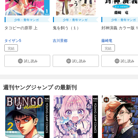
少年・青年マンガ
少年・青年マンガ
少年・青年マンガ
タコピーの原罪 上
鬼を飼う（１）
封神演義 カラー版 1
タイザン5
吉川景都
藤崎竜
完結
完結
試し読み
試し読み
試し読み
週刊ヤングジャンプ の最新刊