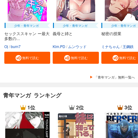
少年・青年マンガ
少年・青年マンガ
少年・青年マンガ
セックススキャン ー最大
義母と姉と
秘密の授業
多数の...
Oj
burn7
Kim.PD
ムンウッド
ミナちゃん
王鋼鉄
無料で読む
無料で読む
無料で読む
「青年マンガ」無料一覧へ
青年マンガ ランキング
1位
2位
3位