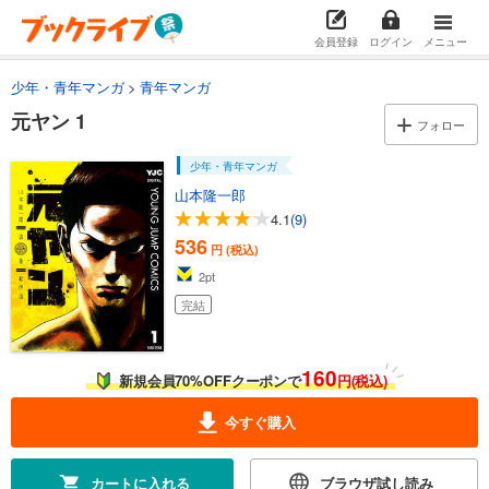
会員登録
ログイン
メニュー
少年・青年マンガ
青年マンガ
元ヤン 1
フォロー
少年・青年マンガ
山本隆一郎
4.1
(9)
536
円 (税込)
2
pt
完結
160
新規会員70%OFFクーポンで
円(税込)
今すぐ購入
カートに入れる
ブラウザ試し読み