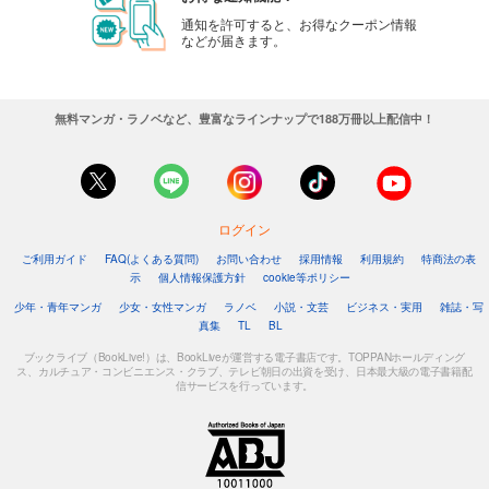
通知を許可すると、お得なクーポン情報
などが届きます。
無料マンガ・ラノベなど、豊富なラインナップで188万冊以上配信中！
ログイン
ご利用ガイド
FAQ(よくある質問)
お問い合わせ
採用情報
利用規約
特商法の表
示
個人情報保護方針
cookie等ポリシー
少年・青年マンガ
少女・女性マンガ
ラノベ
小説・文芸
ビジネス・実用
雑誌・写
真集
TL
BL
ブックライブ（BookLive!）は、BookLiveが運営する電子書店です。TOPPANホールディング
ス、カルチュア・コンビニエンス・クラブ、テレビ朝日の出資を受け、日本最大級の電子書籍配
信サービスを行っています。