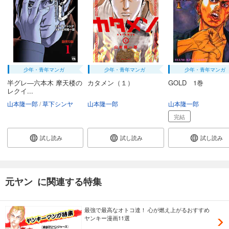
少年・青年マンガ
少年・青年マンガ
少年・青年マンガ
半グレ―六本木 摩天楼の
カタメン（１）
GOLD 1巻
レクイ...
山本隆一郎
草下シンヤ
山本隆一郎
山本隆一郎
完結
試し読み
試し読み
試し読み
元ヤン に関連する特集
最強で最高なオトコ達！ 心が燃え上がるおすすめ
ヤンキー漫画11選