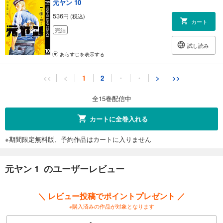
元ヤン 10
536
円 (税込)
カート
完結
試し読み
あらすじを表示する
元ヤン 11
<<
<
1
2
・
・
>
>>
536
円 (税込)
カート
全15巻配信中
完結
試し読み
カートに全巻入れる
あらすじを表示する
※期間限定無料版、予約作品はカートに入りません
元ヤン 12
536
円 (税込)
カート
元ヤン 1 のユーザーレビュー
完結
試し読み
＼ レビュー投稿でポイントプレゼント ／
あらすじを表示する
※購入済みの作品が対象となります
元ヤン 13