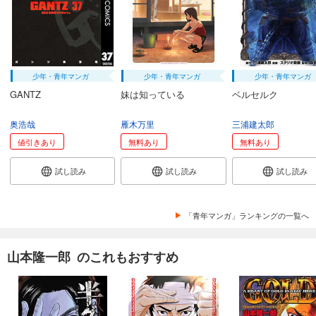
少年・青年マンガ
少年・青年マンガ
少年・青年マンガ
GANTZ
妹は知っている
ベルセルク
奥浩哉
雁木万里
三浦建太郎
値引きあり
無料あり
無料あり
試し読み
試し読み
試し読み
「青年マンガ」ランキングの一覧へ
山本隆一郎 のこれもおすすめ