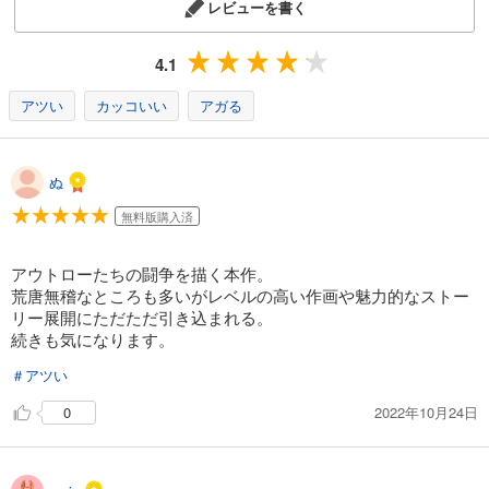
レビューを書く
564
円 (税込)
カート
完結
4.1
試し読み
あらすじを表示する
アツい
カッコいい
アガる
元ヤン 14
564
円 (税込)
ぬ
カート
完結
無料版購入済
試し読み
あらすじを表示する
アウトローたちの闘争を描く本作。
荒唐無稽なところも多いがレベルの高い作画や魅力的なストー
元ヤン 15
リー展開にただただ引き込まれる。
564
円 (税込)
続きも気になります。
カート
完結
＃アツい
試し読み
2022年10月24日
0
あらすじを表示する