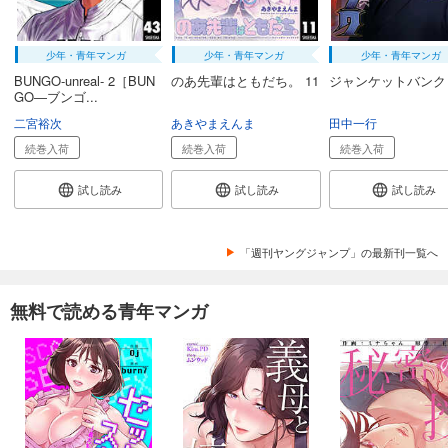
少年・青年マンガ
少年・青年マンガ
少年・青年マンガ
BUNGO-unreal- 2［BUN
のあ先輩はともだち。 11
ジャンケットバンク 
GO―ブンゴ...
二宮裕次
あきやまえんま
田中一行
続巻入荷
続巻入荷
続巻入荷
試し読み
試し読み
試し読み
「週刊ヤングジャンプ」の最新刊一覧へ
無料で読める青年マンガ