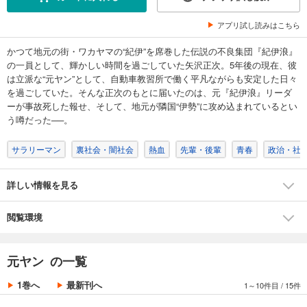
アプリ試し読みはこちら
かつて地元の街・ワカヤマの“紀伊”を席巻した伝説の不良集団『紀伊浪』
の一員として、輝かしい時間を過ごしていた矢沢正次。5年後の現在、彼
は立派な“元ヤン”として、自動車教習所で働く平凡ながらも安定した日々
を過ごしていた。そんな正次のもとに届いたのは、元『紀伊浪』リーダ
ーが事故死した報せ、そして、地元が隣国“伊勢”に攻め込まれているとい
う噂だった──。
サラリーマン
裏社会・闇社会
熱血
先輩・後輩
青春
政治・社
詳しい情報を見る
閲覧環境
元ヤン の一覧
1巻へ
最新刊へ
1～10件目
/
15件