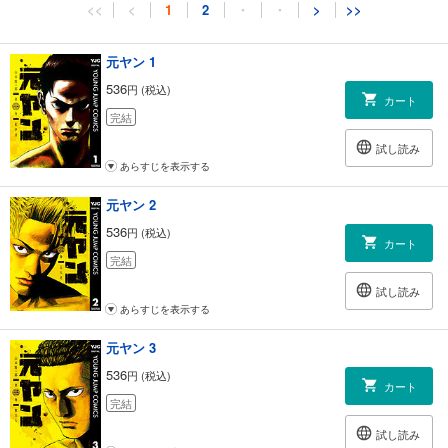
<<
<
1
2
・
・
>
>>
元ヤン 1
536
円 (税込)
カート
完結
試し読み
あらすじを表示する
元ヤン 2
536
円 (税込)
カート
完結
試し読み
あらすじを表示する
元ヤン 3
536
円 (税込)
カート
完結
試し読み