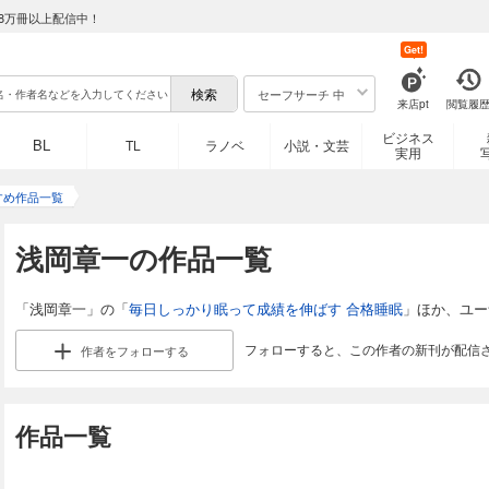
8万冊以上配信中！
Get!
セーフサーチ 中
来店pt
閲覧履
ビジネス
BL
TL
ラノベ
小説・文芸
実用
すめ作品一覧
浅岡章一の作品一覧
「浅岡章一」の「
毎日しっかり眠って成績を伸ばす 合格睡眠
」ほか、ユー
フォローすると、この作者の新刊が配信
作者を
フォローする
作品一覧