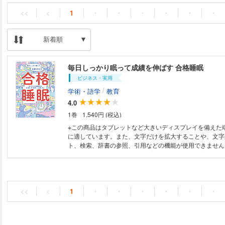
<<
<
1
・
・
・
・
・
・
新着順
毎日しっかり眠って成績を伸ばす 合格睡眠
ビジネス・実用
/
学術・語学
教育
4.0
1巻
1,540円 (税込)
※この商品はタブレットなど大きいディスプレイを備えた
に適しています。また、文字だけを拡大することや、文字
ト、検索、辞書の参照、引用などの機能が使用できません。 「高校生
んな睡眠不足？」「実は本当の力を発揮できていない！？
能力の観点から、成績アップのために理想の睡眠の長さや
紹介。学習コンディションを整え、合格に近づくための一
<<
<
1
・
・
・
・
・
・