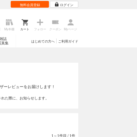
無料会員登録
ログイン
歴
My本棚
カート
フォロー
クーポン
Myページ
雑誌
はじめての方へ
ご利用ガイド
写真集
ザーレビューをお届けします！
された際に、お知らせします。
1～1件目
/
1件