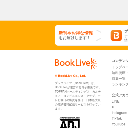
ブ
新刊やお得な情報
ア
をお届けします！
情
コンテン
トップペ
無料漫画
© BookLive Co., Ltd.
特集一覧
ブックライブ（BookLive!）は、
ランキン
BookLiveが運営する電子書店です。
TOPPANホールディングス、カルチ
公式アカ
ュア・コンビニエンス・クラブ、テ
レビ朝日の出資を受け、日本最大級
LINE
の電子書籍配信サービスを行ってい
X
ます。
Instagram
TikTok
YouTube