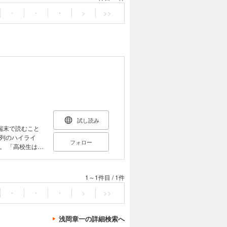
・
・
・
>
>>
試し読み
端末で読むこと
列のハイライ
フォロー
はみ
」。睡眠と認知
生活習慣などを
冊。
1～1件目
/
1件
・
・
・
>
>>
浅岡章一の詳細検索へ