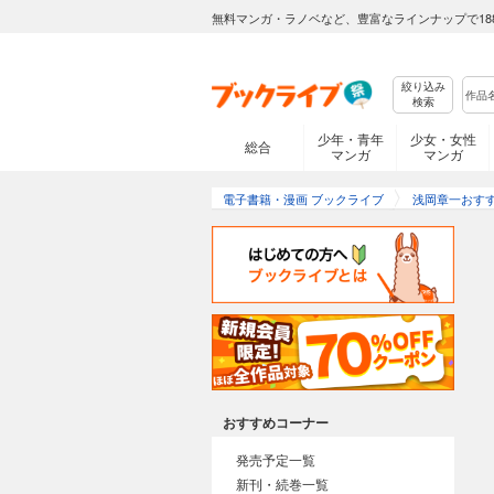
無料マンガ・ラノベなど、豊富なラインナップで18
絞り込み
検索
少年・青年
少女・女性
総合
マンガ
マンガ
電子書籍・漫画 ブックライブ
浅岡章一おす
おすすめコーナー
発売予定一覧
新刊・続巻一覧