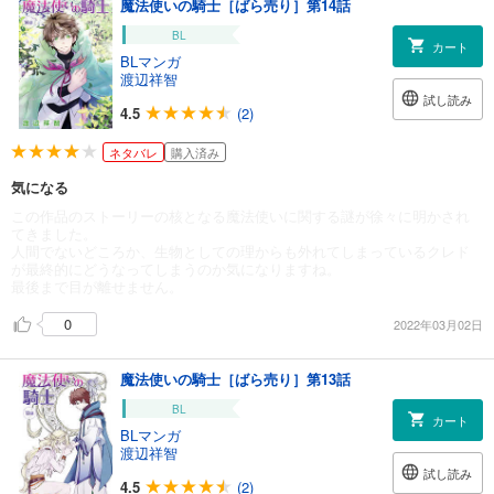
魔法使いの騎士［ばら売り］第14話
BL
カート
BLマンガ
渡辺祥智
試し読み
4.5
(2)
ネタバレ
購入済み
気になる
この作品のストーリーの核となる魔法使いに関する謎が徐々に明かされ
てきました。
人間でないどころか、生物としての理からも外れてしまっているクレド
が最終的にどうなってしまうのか気になりますね。
最後まで目が離せません。
0
2022年03月02日
魔法使いの騎士［ばら売り］第13話
BL
カート
BLマンガ
渡辺祥智
試し読み
4.5
(2)