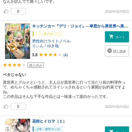
なんか読んでて痛々しいです。
0
2022年03月02日
キッチンカー『デリ・ジョイ』―車窓から異世界へ美味いもの密輸販売中！―【電子書籍限定書き下ろしSS付き】
ラノベ
カート
男性向けライトノベル
りぃん
/
ゆき哉
試し読み
3.8
(4)
購入済み
ベタじゃない
異世界とグルメというと、主人公が異世界に行って当たり前の料理作っ
て、めちゃくちゃ感動されてヨイショされるという展開がお約束ですよ
ね。
この作品はそんな下手な作品とは一味違って面白かったです。
0
2022年03月02日
花街ヒイロヲ（１）
少年・青年マンガ