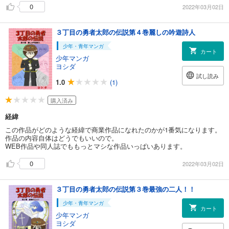
0
2022年03月02日
３丁目の勇者太郎の伝説第４巻麗しの吟遊詩人
少年・青年マンガ
カート
少年マンガ
ヨシダ
試し読み
1.0
(1)
購入済み
経緯
この作品がどのような経緯で商業作品になれたのかが1番気になります。
作品の内容自体はどうでもいいので。
WEB作品や同人誌でももっとマシな作品いっぱいあります。
0
2022年03月02日
３丁目の勇者太郎の伝説第３巻最強の二人！！
少年・青年マンガ
カート
少年マンガ
ヨシダ