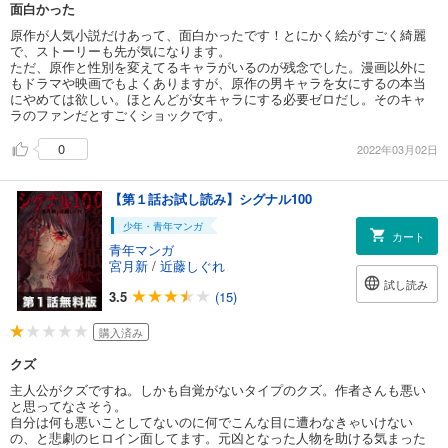
面白かった
原作が人気小説だけあって、面白かったです！とにかく絵がすごく綺麗
で、ストーリーも先が気になります。
ただ、原作と性別を変えてるキャラがいるのが残念でした。漫画以外に
もドラマや映画でもよくありますが、原作の男キャラを女にするの本当
にやめては欲しい。ほとんどが女キャラにする必要ゼロだし。そのキャ
ラのファンだとすごくショックです。
0
2022年03月02日
【第１話お試し読み】シグナル100
少年・青年マンガ
カート
青年マンガ
宮月新
/
近藤しぐれ
試し読み
3.5
(15)
購入済み
クズ
主人公がクズですね。しかも自覚がないタイプのクズ。作者さんも悪い
と思ってなさそう。
自分は何も悪いことしてないのに何でこんな目に遭わなきゃいけない
の、と悲劇のヒロイン面してます。元凶となった人物を助ける気まった