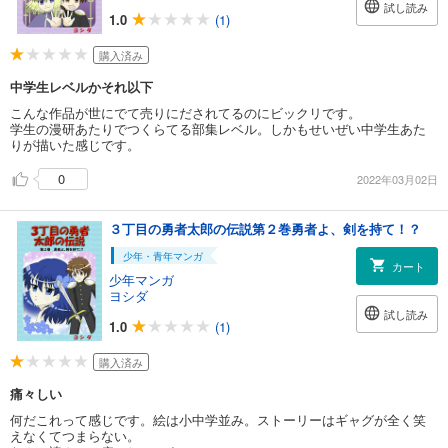
試し読み
1.0
(1)
購入済み
中学生レベルかそれ以下
こんな作品が世にでて売りにだされてるのにビックリです。
学生の漫研あたりでつくらてる部集レベル。しかもせいぜい中学生あた
りが描いた感じです。
0
2022年03月02日
３丁目の勇者太郎の伝説第２巻勇者よ、剣を持て！？
少年・青年マンガ
カート
少年マンガ
ヨシダ
試し読み
1.0
(1)
購入済み
痛々しい
何だこれって感じです。絵は小中学並み。ストーリーはギャグが全く笑
えなくてつまらない。