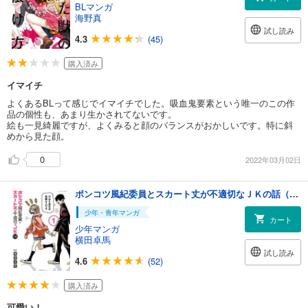
BLマンガ
海野真
試し読み
4.3
(45)
購入済み
イマイチ
よくあるBLって感じでイマイチでした。吸血鬼要素という唯一のこの作
品の個性も、あまり生かされてないです。
絵も一見綺麗ですが、よくみると顔のバランスがおかしいです。特に斜
めから見た顔。
0
2022年03月02日
ポンコツ風紀委員とスカート丈が不適切なＪＫの話（１）
少年・青年マンガ
カート
少年マンガ
横田卓馬
試し読み
4.6
(52)
購入済み
可愛い！