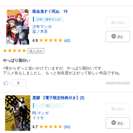
吸血鬼すぐ死ぬ 19
少年・青年マンガ
購入済み
少年マンガ
盆ノ木至
読む
4.9
(42)
購入済み
やっぱり面白い
1巻からずっと追いかけていますが、やっぱり面白いです。
アニメ化もしましたし、もっと知名度が上がって欲しい作品ですね。
0
2022年03月02日
悪癖 【電子限定特典付き】(2)
BL
購入済み
BLマンガ
イイモ
読む
4.7
(50)