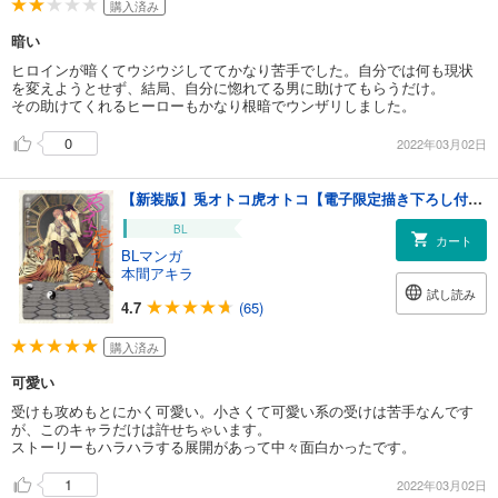
購入済み
暗い
ヒロインが暗くてウジウジしててかなり苦手でした。自分では何も現状
を変えようとせず、結局、自分に惚れてる男に助けてもらうだけ。
その助けてくれるヒーローもかなり根暗でウンザリしました。
0
2022年03月02日
【新装版】兎オトコ虎オトコ【電子限定描き下ろし付き】 4巻
BL
カート
BLマンガ
本間アキラ
試し読み
4.7
(65)
購入済み
可愛い
受けも攻めもとにかく可愛い。小さくて可愛い系の受けは苦手なんです
が、このキャラだけは許せちゃいます。
ストーリーもハラハラする展開があって中々面白かったです。
1
2022年03月02日