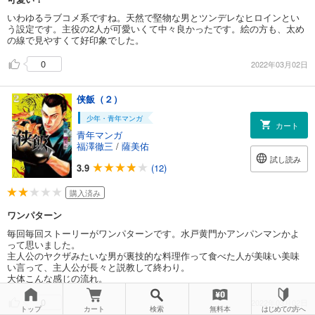
いわゆるラブコメ系ですね。天然で堅物な男とツンデレなヒロインとい
う設定です。主役の2人が可愛いくて中々良かったです。絵の方も、太め
の線で見やすくて好印象でした。
0
2022年03月02日
侠飯（２）
少年・青年マンガ
カート
青年マンガ
福澤徹三
/
薩美佑
試し読み
3.9
(12)
購入済み
ワンパターン
毎回毎回ストーリーがワンパターンです。水戸黄門かアンパンマンかよ
って思いました。
主人公のヤクザみたいな男が裏技的な料理作って食べた人が美味い美味
い言って、主人公が長々と説教して終わり。
大体こんな感じの流れ。
0
2022年03月02日
トップ
カート
検索
無料本
はじめての方へ