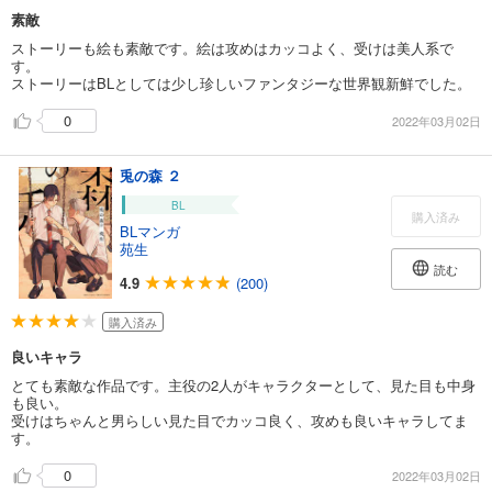
素敵
ストーリーも絵も素敵です。絵は攻めはカッコよく、受けは美人系で
す。
ストーリーはBLとしては少し珍しいファンタジーな世界観新鮮でした。
0
2022年03月02日
兎の森 ２
BL
購入済み
BLマンガ
苑生
読む
4.9
(200)
購入済み
良いキャラ
とても素敵な作品です。主役の2人がキャラクターとして、見た目も中身
も良い。
受けはちゃんと男らしい見た目でカッコ良く、攻めも良いキャラしてま
す。
0
2022年03月02日