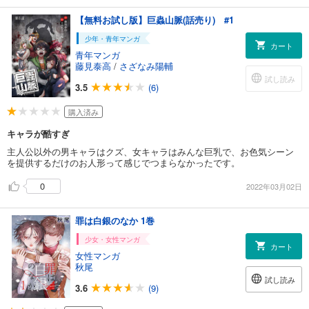
【無料お試し版】巨蟲山脈(話売り) #1
少年・青年マンガ
カート
青年マンガ
藤見泰高
/
さざなみ陽輔
試し読み
3.5
(6)
購入済み
キャラが酷すぎ
主人公以外の男キャラはクズ、女キャラはみんな巨乳で、お色気シーン
を提供するだけのお人形って感じでつまらなかったです。
0
2022年03月02日
罪は白銀のなか 1巻
少女・女性マンガ
カート
女性マンガ
秋尾
試し読み
3.6
(9)