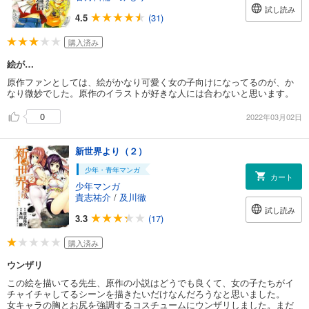
試し読み
4.5
(31)
購入済み
絵が…
原作ファンとしては、絵がかなり可愛く女の子向けになってるのが、か
なり微妙でした。原作のイラストが好きな人には合わないと思います。
0
2022年03月02日
新世界より（２）
少年・青年マンガ
カート
少年マンガ
貴志祐介
/
及川徹
試し読み
3.3
(17)
購入済み
ウンザリ
この絵を描いてる先生、原作の小説はどうでも良くて、女の子たちがイ
チャイチャしてるシーンを描きたいだけなんだろうなと思いました。
女キャラの胸とお尻を強調するコスチュームにウンザリしました。まだ