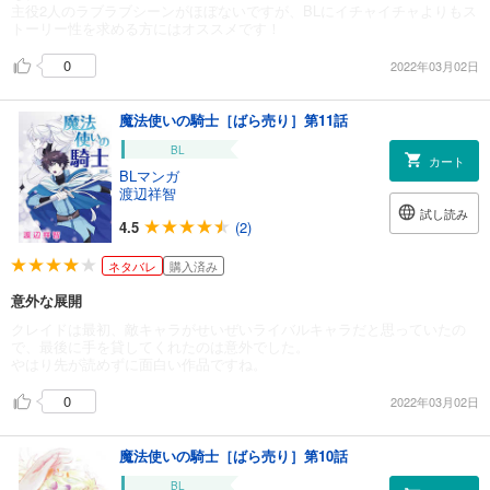
主役2人のラブラブシーンがほぼないですが、BLにイチャイチャよりもス
トーリー性を求める方にはオススメです！
0
2022年03月02日
魔法使いの騎士［ばら売り］第11話
BL
カート
BLマンガ
渡辺祥智
試し読み
4.5
(2)
ネタバレ
購入済み
意外な展開
クレイドは最初、敵キャラがせいぜいライバルキャラだと思っていたの
で、最後に手を貸してくれたのは意外でした。
やはり先が読めずに面白い作品ですね。
0
2022年03月02日
魔法使いの騎士［ばら売り］第10話
BL