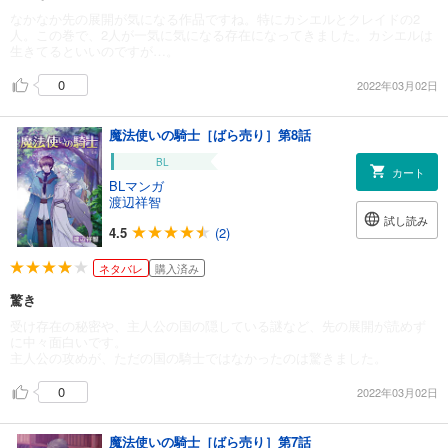
なかなか先の展開が気になる作品ですね。特にカシエルとクレイドの2
人。この巻で、2人が一気に気になる存在になってきました。カシエルは
生きてるといいのですが…。
0
2022年03月02日
魔法使いの騎士［ばら売り］第8話
BL
カート
BLマンガ
渡辺祥智
試し読み
4.5
(2)
ネタバレ
購入済み
驚き
受け存在の秘密や、主人公の国の隠している謎など、先の展開が読めず
に中々面白いです。
主人公の攻めが、ただの国の騎士ではなかったのは驚きました。
0
2022年03月02日
魔法使いの騎士［ばら売り］第7話