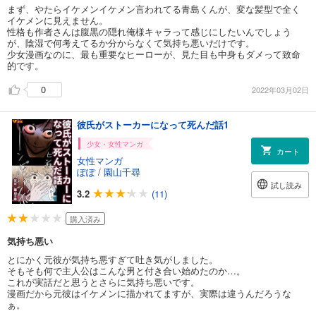
まず、やたらイケメンイケメン言われてる青島くんが、変な髪型で全く
イケメンに見えません。
性格も作者さんは腹黒の隠れ俺様キャラって感じにしたいんでしょう
が、陰湿で何考えてるか分からなくて気持ち悪いだけです。
少女漫画なのに、最も重要なヒーローが、見た目も中身もダメって致命
的です。
0
2022年03月02日
彼氏がストーカーになって死んだ話1
少女・女性マンガ
カート
女性マンガ
ぽぽ
/
園山千尋
試し読み
3.2
(11)
購入済み
気持ち悪い
とにかく元彼が気持ち悪すぎて吐き気がしました。
そもそも何で主人公はこんな男と付き合い始めたのか…。
これが実話だと思うとさらに気持ち悪いです。
漫画だから元彼はイケメンに描かれてますが、実際は違うんだろうな
ぁ。