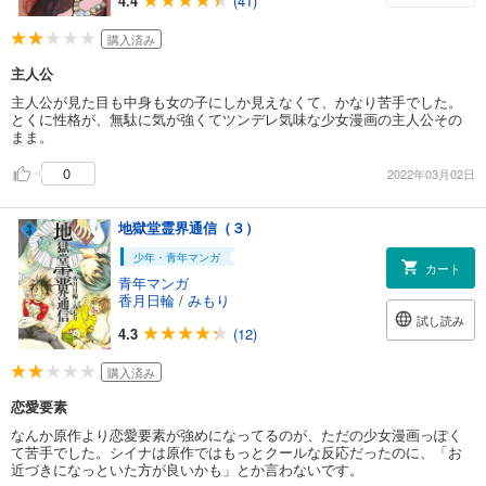
4.4
(41)
購入済み
主人公
主人公が見た目も中身も女の子にしか見えなくて、かなり苦手でした。
とくに性格が、無駄に気が強くてツンデレ気味な少女漫画の主人公その
まま。
0
2022年03月02日
地獄堂霊界通信（３）
少年・青年マンガ
カート
青年マンガ
香月日輪
/
みもり
試し読み
4.3
(12)
購入済み
恋愛要素
なんか原作より恋愛要素が強めになってるのが、ただの少女漫画っぽく
て苦手でした。シイナは原作ではもっとクールな反応だったのに、「お
近づきになっといた方が良いかも」とか言わないです。