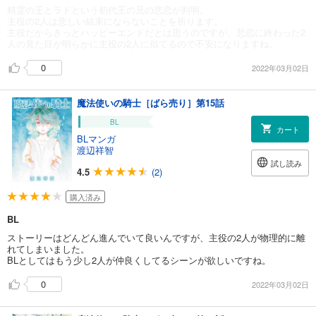
精霊の王とラドという初代王の兄の悲恋が判明。
主役の2人は悲しい結末にならないことを祈ります。
主役だからきっとハッピーエンドだとは思うのですが、悲恋に終わった2
人の見た目が明らかに主役の2人に似てるので不安になりますね。
0
2022年03月02日
魔法使いの騎士［ばら売り］第15話
BL
カート
BLマンガ
渡辺祥智
試し読み
4.5
(2)
購入済み
BL
ストーリーはどんどん進んでいて良いんですが、主役の2人が物理的に離
れてしまいました。
BLとしてはもう少し2人が仲良くしてるシーンが欲しいですね。
0
2022年03月02日