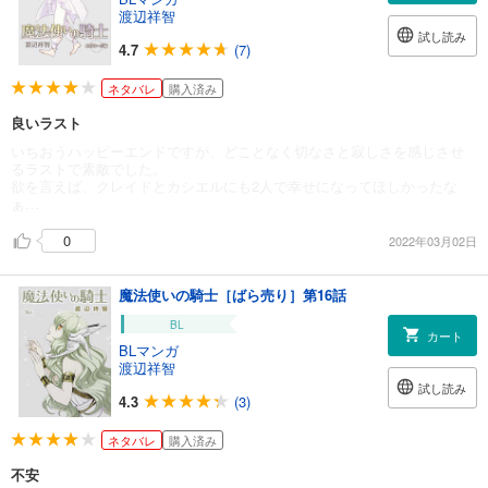
渡辺祥智
試し読み
4.7
(7)
ネタバレ
購入済み
良いラスト
いちおうハッピーエンドですが、どことなく切なさと寂しさを感じさせ
るラストで素敵でした。
欲を言えば、クレイドとカシエルにも2人で幸せになってほしかったな
ぁ…
0
2022年03月02日
魔法使いの騎士［ばら売り］第16話
BL
カート
BLマンガ
渡辺祥智
試し読み
4.3
(3)
ネタバレ
購入済み
不安