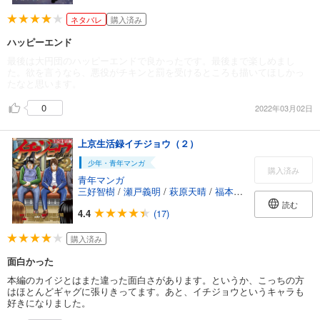
ネタバレ
購入済み
ハッピーエンド
最後は大円団のハッピーエンドで良かったです。最後まで楽しめまし
た。欲を言うなら、悪役がチキンと罰を受けるところも描いてほしかっ
たなと思います。
0
2022年03月02日
上京生活録イチジョウ（２）
少年・青年マンガ
購入済み
青年マンガ
三好智樹
/
瀬戸義明
/
萩原天晴
/
福本伸行
読む
4.4
(17)
購入済み
面白かった
本編のカイジとはまた違った面白さがあります。というか、こっちの方
はほとんどギャグに張りきってます。あと、イチジョウというキャラも
好きになりました。