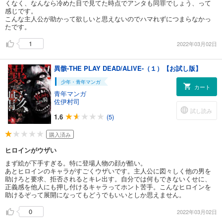
くなく、なんなら冷めた目で見てた時点でアンタも同罪でしょう、って
感じです。
こんな主人公が助かって欲しいと思えないのでハマれずにつまらなかっ
たです。
1
2022年03月02日
異骸-THE PLAY DEAD/ALIVE-（１）【お試し版】
少年・青年マンガ
カート
青年マンガ
佐伊村司
試し読み
1.6
(5)
購入済み
ヒロインがウザい
まず絵が下手すぎる。特に登場人物の顔が酷い。
あとヒロインのキャラがすごくウザいです。主人公に図々しく他の男を
助けろと要求、拒否されるとキレ出す。自分では何もできないくせに、
正義感を他人にも押し付けるキャラってホント苦手。こんなヒロインを
助けるぞって展開になってもどうでもいいとしか思えません。
0
2022年03月02日