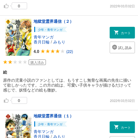
0
2022年03月02日
地獄堂霊界通信（２）
少年・青年マンガ
カート
青年マンガ
香月日輪
/
みもり
試し読み
4.0
(22)
購入済み
絵
原作の児童小説のファンとしては、もうすこし無骨な画風の先生に描い
て欲しかったです。この方の絵は、可愛い子供キャラが描けるだけって
感じで、妖怪などの絵も微妙。
0
2022年03月02日
地獄堂霊界通信（１）
少年・青年マンガ
カート
青年マンガ
香月日輪
/
みもり