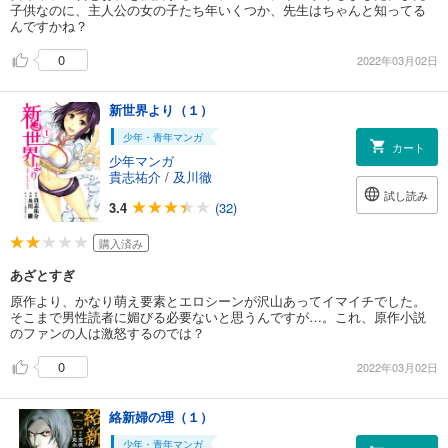
子供なのに、主人公の女の子たち年いくつか、先生はちゃんと知ってる
んですかね？
0
2022年03月02日
新世界より（１）
少年・青年マンガ
カート
少年マンガ
貴志祐介
/
及川徹
試し読み
3.4
(32)
購入済み
あざとすぎ
原作より、かなり萌え要素とエロシーンが沢山あってイマイチでした。
そこまで男性読者に媚びる必要ないと思うんですが…。これ、原作小説
のファンの人は激怒するのでは？
0
2022年03月02日
絡新婦の理（１）
少年・青年マンガ