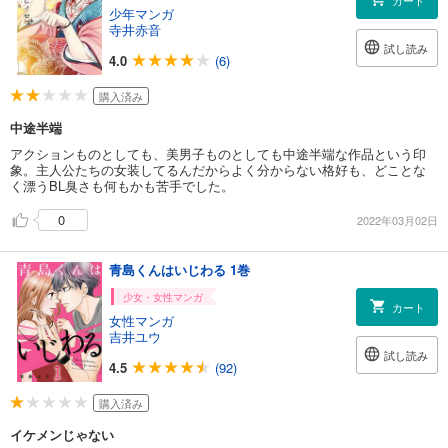
カート
少年マンガ
寺井赤音
試し読み
4.0
(6)
購入済み
中途半端
アクションものとしても、美男子ものとしても中途半端な作品という印
象。主人公たちの女装してるんだからよく分からない格好も、どことな
く漂うBL臭さも何もかも苦手でした。
0
2022年03月02日
青島くんはいじわる 1巻
少女・女性マンガ
カート
女性マンガ
吉井ユウ
試し読み
4.5
(92)
購入済み
イケメンじゃない