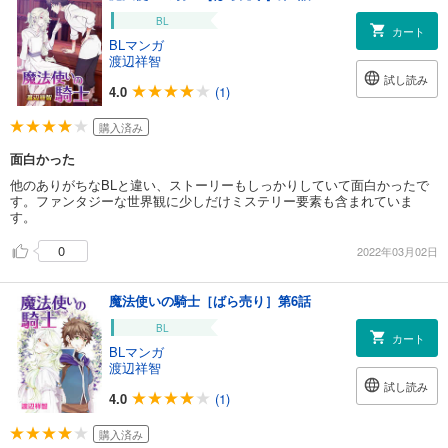
BL
カート
BLマンガ
渡辺祥智
試し読み
4.0
(1)
購入済み
面白かった
他のありがちなBLと違い、ストーリーもしっかりしていて面白かったで
す。ファンタジーな世界観に少しだけミステリー要素も含まれていま
す。
0
2022年03月02日
魔法使いの騎士［ばら売り］第6話
BL
カート
BLマンガ
渡辺祥智
試し読み
4.0
(1)
購入済み