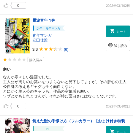
0
2022年03月02日
電波青年 1巻
少年・青年マンガ
カート
青年マンガ
安田佳澄
試し読み
3.3
(6)
購入済み
寒い
なんか寒々しい漫画でした。
主人公が周りのお笑いをつまらないと見下してますが、その肝心の主人
公自身の考えるギャグも全く面白くない。
とにかく主人公のキャラも、作品の空気感も寒い。
ワザとかもしれませんが、それが特に面白さにはなってないです。
0
2022年03月02日
飢えた獣の手懐け方（フルカラー）【おまけ付き特装版】 2
BL
カート