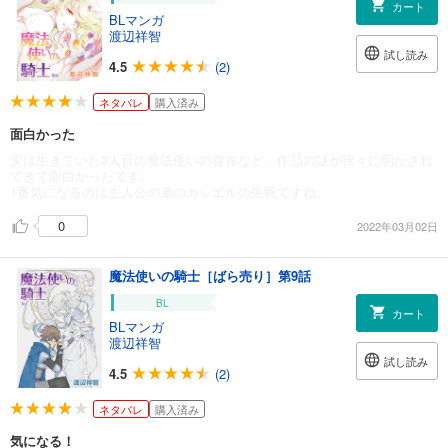
カート
BLマンガ
渡辺祥智
試し読み
4.5
(2)
ネタバレ
購入済み
面白かった
実は生きていた3人目の魔法使いの存在など、作品の謎が徐々に明かされ
てきて面白かったです。
1番気になるのは主人公の弟のカシエルの生死ですね。
0
2022年03月02日
魔法使いの騎士［ばら売り］第9話
BL
カート
BLマンガ
渡辺祥智
試し読み
4.5
(2)
ネタバレ
購入済み
気になる！