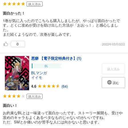
購入済み
面白かった！
1巻が気に入ったのでこちらも購入しましたが、やっぱり面白かったで
す。とくに攻めが受けを助け出した方法が「おおっ！」と感心しまし
た。
まだ続くようなので、次巻が楽しみです。
0
2022年03月02日
悪癖 【電子限定特典付き】(1)
BL
購入済み
BLマンガ
イイモ
読む
4.6
(64)
購入済み
面白い！
お約束なBLとは一味違って面白かったです。ストーリー展開も、受けや
攻めのキャラもよくあるベタなものじゃないのがいいですね。
ただ、SMとか痛いのが苦手な人には向かないと思います。