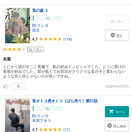
兎の森 １
BL
購入済み
BLマンガ
苑生
読む
4.7
(174)
購入済み
美麗
とにかく絵がすごく美麗で、私の好みドンピシャでした。とくに受けの
造形が好みでした。背が低くてお目目がクリクリな女の子と変わらない
ような見た目じゃないのが良いですね。
0
2022年03月02日
兎オトコ虎オトコ［ばら売り］第21話
BL
カート
BLマンガ
本間アキラ
試し読み
4.7
(17)