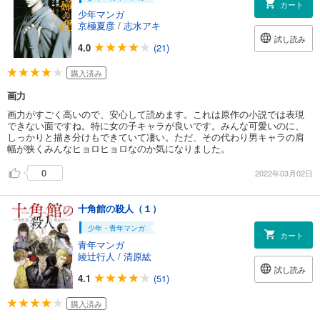
カート
少年マンガ
京極夏彦
/
志水アキ
試し読み
4.0
(21)
購入済み
画力
画力がすごく高いので、安心して読めます。これは原作の小説では表現
できない面ですね。特に女の子キャラが良いです。みんな可愛いのに、
しっかりと描き分けもできていて凄い。ただ、その代わり男キャラの肩
幅が狭くみんなヒョロヒョロなのか気になりました。
0
2022年03月02日
十角館の殺人（１）
少年・青年マンガ
カート
青年マンガ
綾辻行人
/
清原紘
試し読み
4.1
(51)
購入済み