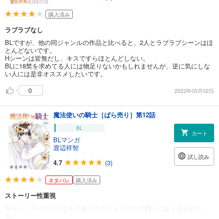
購入済み
ラブラブなし
BLですが、他の同ジャンルの作品と比べると、2人とラブラブシーンはほ
とんどないです。
Hシーンは皆無だし、キスですらほとんどしない。
BLに18禁を求めてる人には物足りないかもしれませんが、逆に気にしな
い人には是非オススメしたいです。
0
2022年03月02日
魔法使いの騎士［ばら売り］第12話
BL
カート
BLマンガ
渡辺祥智
試し読み
4.7
(3)
ネタバレ
購入済み
ストーリー性重視
おそらくラスボスとなるであろうクレメイアとの戦いに赴く主人公た
ち。