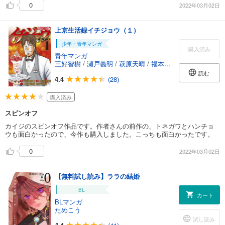
0
2022年03月02日
上京生活録イチジョウ（１）
少年・青年マンガ
購入済み
青年マンガ
三好智樹
/
瀬戸義明
/
萩原天晴
/
福本伸行
読む
4.4
(28)
購入済み
スピンオフ
カイジのスピンオフ作品です。作者さんの前作の、トネガワとハンチョ
ウも面白かったので、今作も購入しました。こっちも面白かったです。
0
2022年03月02日
【無料試し読み】ララの結婚
BL
カート
BLマンガ
ためこう
試し読み