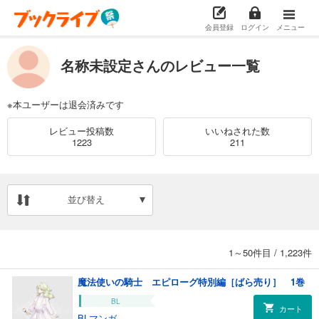
会員登録
ログイン
メニュー
名称未設定さんのレビュー一覧
※本ユーザーは退会済みです
レビュー投稿数
いいねされた数
1223
211
並び替え
1～50件目
/
1,223件
魔法使いの騎士 エピローグ特別編［ばら売り］ 1巻
BL
カート
BLマンガ