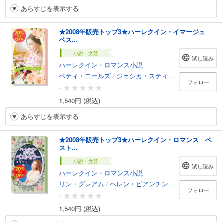
あらすじを表示する
★2008年販売トップ3★ハーレクイン・イマージュ
ベス...
小説・文芸
試し読み
ハーレクイン・ロマンス小説
ベティ・ニールズ
/
ジェシカ・スティール
/
テレサ・サ
フォロー
-
1,540円 (税込)
あらすじを表示する
★2008年販売トップ3★ハーレクイン・ロマンス ベ
スト...
小説・文芸
試し読み
ハーレクイン・ロマンス小説
リン・グレアム
/
ヘレン・ビアンチン
/
ミランダ・リー
フォロー
-
1,540円 (税込)