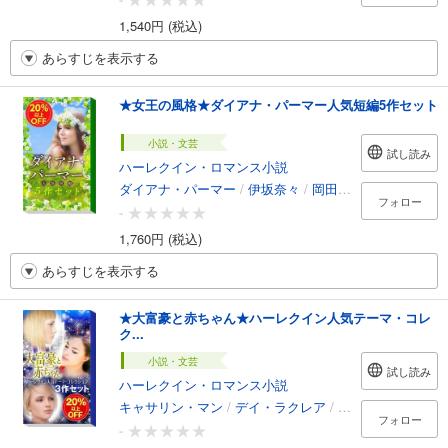
1,540円 (税込)
あらすじを表示する
★女王の風格★ダイアナ・パーマー人気短編5作セット
小説・文芸
試し読み
ハーレクイン・ロマンス小説
ダイアナ・パーマー
/
伊坂奈々
/
岡田久実子
/
松村和紀
フォロー
-
1,760円 (税込)
あらすじを表示する
★大富豪と赤ちゃん★ハーレクイン人気テーマ・コレ
ク...
小説・文芸
試し読み
ハーレクイン・ロマンス小説
キャサリン・マン
/
デイ・ラクレア
/
モーリーン・チャ
フォロー
-