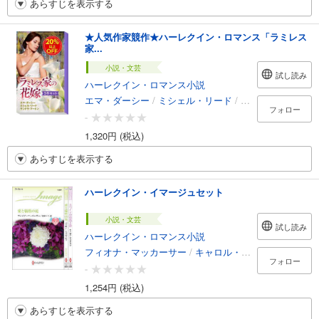
あらすじを表示する
★人気作家競作★ハーレクイン・ロマンス「ラミレス
家...
小説・文芸
試し読み
ハーレクイン・ロマンス小説
エマ・ダーシー
/
ミシェル・リード
/
サンドラ・マート
フォロー
-
1,320円 (税込)
あらすじを表示する
ハーレクイン・イマージュセット
小説・文芸
試し読み
ハーレクイン・ロマンス小説
フィオナ・マッカーサー
/
キャロル・マリネッリ
/
杉本
フォロー
-
1,254円 (税込)
あらすじを表示する