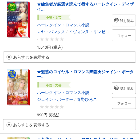
★編集者が厳選★読んで得するハーレクイン・ディザ
イ...
小説・文芸
試し読み
ハーレクイン・ロマンス小説
マヤ・バンクス
/
イヴォンヌ・リンゼイ
/
アンドレア・
フォロー
-
1,540円 (税込)
あらすじを表示する
★魅惑のロイヤル・ロマンス降臨★ジェイン・ポータ
ー...
小説・文芸
試し読み
ハーレクイン・ロマンス小説
ジェイン・ポーター
/
春野ひろこ
フォロー
-
990円 (税込)
あらすじを表示する