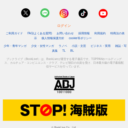
ログイン
ご利用ガイド
FAQ(よくある質問)
お問い合わせ
採用情報
利用規約
特商法の表
示
個人情報保護方針
cookie等ポリシー
少年・青年マンガ
少女・女性マンガ
ラノベ
小説・文芸
ビジネス・実用
雑誌・写
真集
TL
BL
ブックライブ（BookLive!）は、BookLiveが運営する電子書店です。TOPPANホールディング
ス、カルチュア・コンビニエンス・クラブ、テレビ朝日の出資を受け、日本最大級の電子書籍配
信サービスを行っています。
© BookLive Co., Ltd.