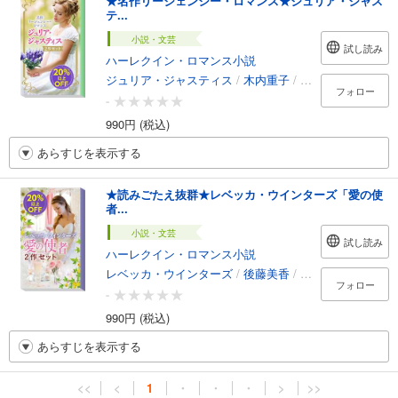
★名作リージェンシー・ロマンス★ジュリア・ジャス
テ...
小説・文芸
試し読み
ハーレクイン・ロマンス小説
ジュリア・ジャスティス
/
木内重子
/
遠坂恵子
フォロー
-
990円 (税込)
あらすじを表示する
★読みごたえ抜群★レベッカ・ウインターズ「愛の使
者...
小説・文芸
試し読み
ハーレクイン・ロマンス小説
レベッカ・ウインターズ
/
後藤美香
/
宇丹貴代実
フォロー
-
990円 (税込)
あらすじを表示する
<<
<
1
・
・
・
>
>>