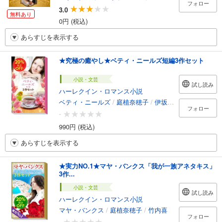
フォロー
3.0
無料あり
0円 (税込)
あらすじを表示する
★究極の癒やし★ベティ・ニールズ短編3作セット
小説・文芸
試し読み
ハーレクイン・ロマンス小説
ベティ・ニールズ
/
庭植奈穂子
/
伊坂奈々
/
浜口祐実
フォロー
-
990円 (税込)
あらすじを表示する
★実力NO.1★マヤ・バンクス「我が一族アネタキス」
3作...
小説・文芸
試し読み
ハーレクイン・ロマンス小説
マヤ・バンクス
/
庭植奈穂子
/
竹内喜
フォロー
-