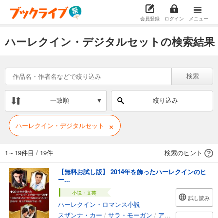
会員登録
ログイン
メニュー
ハーレクイン・デジタルセットの検索結果
検索
一致順
絞り込み
×
ハーレクイン・デジタルセット
1～19件目
/
19件
検索のヒント
【無料お試し版】 2014年を飾ったハーレクインのヒ
ー...
小説・文芸
試し読み
ハーレクイン・ロマンス小説
スザンナ・カー
/
サラ・モーガン
/
アニー・バロウズ
/