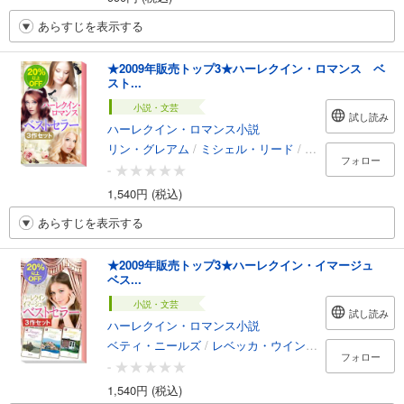
あらすじを表示する
★2009年販売トップ3★ハーレクイン・ロマンス ベ
スト...
小説・文芸
試し読み
ハーレクイン・ロマンス小説
リン・グレアム
/
ミシェル・リード
/
サラ・モーガン
/
フォロー
-
1,540円 (税込)
あらすじを表示する
★2009年販売トップ3★ハーレクイン・イマージュ
ベス...
小説・文芸
試し読み
ハーレクイン・ロマンス小説
ベティ・ニールズ
/
レベッカ・ウインターズ
/
オリヴィ
フォロー
-
1,540円 (税込)