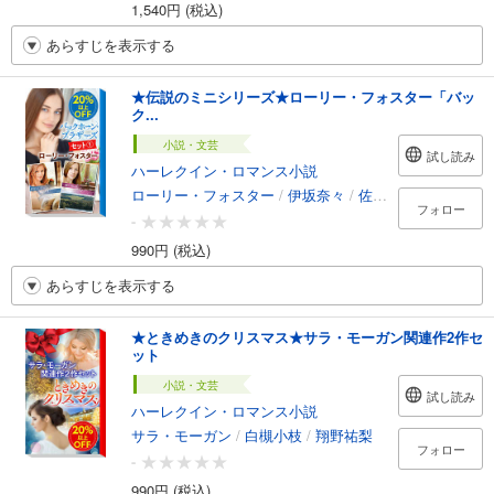
1,540円 (税込)
あらすじを表示する
★伝説のミニシリーズ★ローリー・フォスター「バッ
ク...
小説・文芸
試し読み
ハーレクイン・ロマンス小説
ローリー・フォスター
/
伊坂奈々
/
佐々木真澄
フォロー
-
990円 (税込)
あらすじを表示する
★ときめきのクリスマス★サラ・モーガン関連作2作セ
ット
小説・文芸
試し読み
ハーレクイン・ロマンス小説
サラ・モーガン
/
白槻小枝
/
翔野祐梨
フォロー
-
990円 (税込)