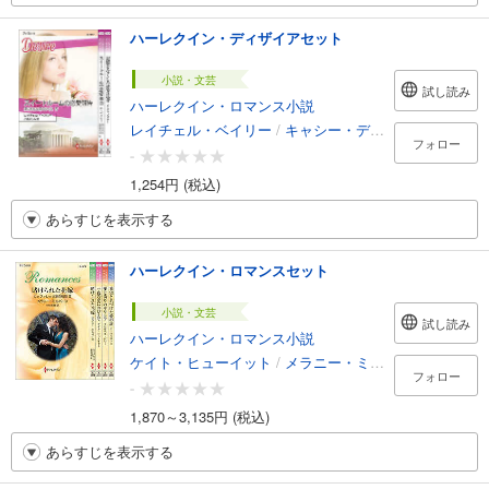
ハーレクイン・ディザイアセット
小説・文芸
試し読み
ハーレクイン・ロマンス小説
レイチェル・ベイリー
/
キャシー・ディノスキー
/
八坂
フォロー
-
1,254円 (税込)
あらすじを表示する
ハーレクイン・ロマンスセット
小説・文芸
試し読み
ハーレクイン・ロマンス小説
ケイト・ヒューイット
/
メラニー・ミルバーン
/
エリザ
フォロー
-
1,870～3,135円 (税込)
あらすじを表示する