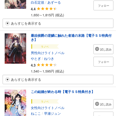
白石定規
/
あずーる
フォロー
4.4
1,650～1,815円 (税込)
あらすじを表示する
最凶侯爵の逆鱗に触れた者達の末路【電子ＳＳ特典付
き】
ラノベ
試し読み
男性向けライトノベル
やとぎ
/
ねつき
フォロー
4.3
1,540～1,595円 (税込)
あらすじを表示する
この結婚が終わる時【電子ＳＳ特典付き】
ラノベ
試し読み
女性向けライトノベル
ねここ
/
早瀬ジュン