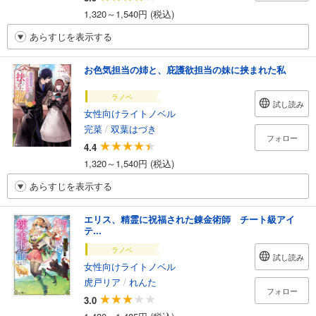
1,320～1,540円 (税込)
あらすじを表示する
お色気担当の姉と、庇護欲担当の妹に挟まれた私
ラノベ
試し読み
女性向けライトノベル
完菜
/
双葉はづき
フォロー
4.4
1,320～1,540円 (税込)
あらすじを表示する
エリス、精霊に祝福された錬金術師 チート級アイ
テ...
ラノベ
試し読み
女性向けライトノベル
虎戸リア
/
れんた
フォロー
3.0