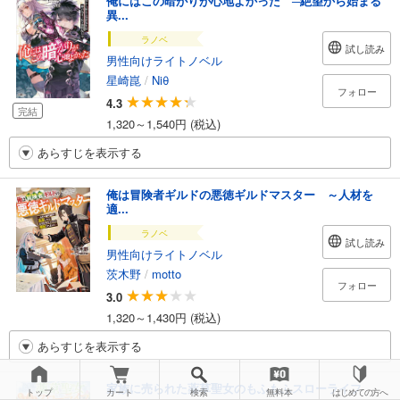
俺にはこの暗がりが心地よかった ─絶望から始まる
異...
ラノベ
試し読み
男性向けライトノベル
星崎崑
/
Niθ
フォロー
4.3
完結
1,320～1,540円 (税込)
あらすじを表示する
俺は冒険者ギルドの悪徳ギルドマスター ～人材を
適...
ラノベ
試し読み
男性向けライトノベル
茨木野
/
motto
フォロー
3.0
1,320～1,430円 (税込)
あらすじを表示する
家族に売られた薬草聖女のもふもふスローライフ
トップ
カート
検索
無料本
はじめての方へ