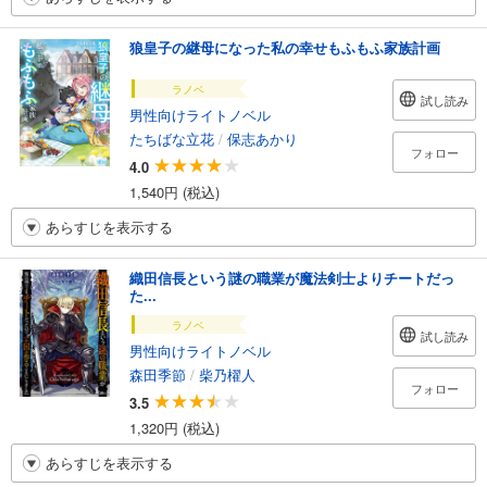
狼皇子の継母になった私の幸せもふもふ家族計画
ラノベ
試し読み
男性向けライトノベル
たちばな立花
/
保志あかり
フォロー
4.0
1,540円 (税込)
あらすじを表示する
織田信長という謎の職業が魔法剣士よりチートだっ
た...
ラノベ
試し読み
男性向けライトノベル
森田季節
/
柴乃櫂人
フォロー
3.5
1,320円 (税込)
あらすじを表示する