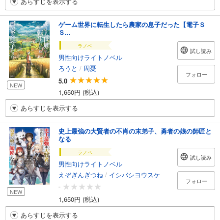
あらすじを表示する
ゲーム世界に転生したら農家の息子だった【電子Ｓ
Ｓ...
ラノベ
試し読み
男性向けライトノベル
ろうと
/
周憂
フォロー
5.0
NEW
1,650円 (税込)
あらすじを表示する
史上最強の大賢者の不肖の末弟子、勇者の娘の師匠と
なる
ラノベ
試し読み
男性向けライトノベル
えぞぎんぎつね
/
イシバシヨウスケ
フォロー
-
NEW
1,650円 (税込)
あらすじを表示する