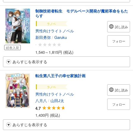
制御技術者転生 モデルベース開発が魔術革命をもた
らす
ラノベ
試し読み
男性向けライトノベル
新田勇弥
/
Garuku
フォロー
-
続巻入荷
1,540～1,815円 (税込)
あらすじを表示する
転生第八王子の幸せ家族計画
ラノベ
試し読み
男性向けライトノベル
八月八
/
山田J太
フォロー
4.7
1,430円 (税込)
あらすじを表示する