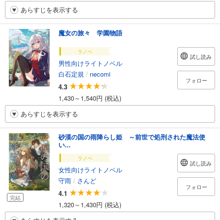
あらすじを表示する
魔女の旅々 学園物語
ラノベ
試し読み
男性向けライトノベル
白石定規
/
necomi
フォロー
4.3
1,430～1,540円 (税込)
あらすじを表示する
砂漠の国の雨降らし姫 ～前世で処刑された魔法使
い...
ラノベ
試し読み
女性向けライトノベル
守雨
/
さんど
フォロー
4.1
完結
1,320～1,430円 (税込)