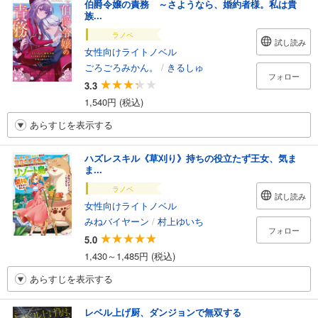
伯爵令嬢の責務 ～さようなら、婚約者様。私は貴
族...
ラノベ
試し読み
女性向けライトノベル
ごろごろみかん。
/
きるしゅ
フォロー
3.3
1,540円 (税込)
あらすじを表示する
ハズレスキル《草刈り》持ちの役立たず王女、気ま
ま...
ラノベ
試し読み
女性向けライトノベル
みねバイヤーン
/
村上ゆいち
フォロー
5.0
1,430～1,485円 (税込)
あらすじを表示する
レベル上げ厨、ダンジョンで無双する