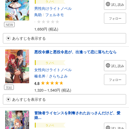
ラノベ
試し読み
男性向けライトノベル
鳥助
/
フェルネモ
フォロー
-
NEW
1,650円 (税込)
あらすじを表示する
悪役令嬢と悪役令息が、出逢って恋に落ちたなら
ラノベ
試し読み
女性向けライトノベル
榛名丼
/
さらちよみ
フォロー
4.8
完結
1,320～1,540円 (税込)
あらすじを表示する
冒険者ライセンスを剥奪されたおっさんだけど、愛
娘...
ラノベ
試し読み