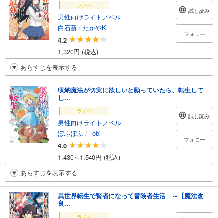
ラノベ
試し読み
男性向けライトノベル
白石新
/
たかやKi
フォロー
4.2
1,320円 (税込)
あらすじを表示する
収納魔法が切実に欲しいと願っていたら、転生して
し...
ラノベ
試し読み
男性向けライトノベル
ぽふぽふ
/
Tobi
フォロー
4.0
1,430～1,540円 (税込)
あらすじを表示する
異世界転生で賢者になって冒険者生活 ～【魔法改
良...
ラノベ