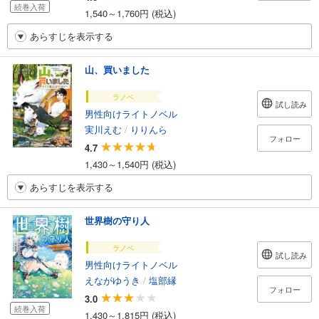
続巻入荷
1,540～1,760円 (税込)
あらすじを表示する
山、買いました
ラノベ
試し読み
男性向けライトノベル
実川えむ
/
りりんら
フォロー
4.7
1,430～1,540円 (税込)
あらすじを表示する
世界樹の守り人
ラノベ
試し読み
男性向けライトノベル
えながゆうき
/
塩部縁
フォロー
3.0
続巻入荷
1,430～1,815円 (税込)