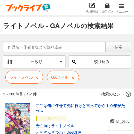
会員登録
ログイン
メニュー
ライトノベル - GAノベルの検索結果
検索
一致順
絞り込み
×
×
ライトノベル
GAノベル
1～100件目
/
151件
検索のヒント
ここは俺に任せて先に行けと言ってから１０年がた
っ...
ラノベ
試し読み
男性向けライトノベル
えぞぎんぎつね
/
DeeCHA