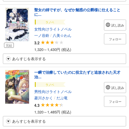
聖女の姉ですが、なぜか魅惑の公爵様に仕えること
に...
ラノベ
試し読み
女性向けライトノベル
一ノ谷鈴
/
八美☆わん
フォロー
3.2
完結
1,320～1,430円 (税込)
あらすじを表示する
一瞬で治療していたのに役立たずと追放された天才
治...
ラノベ
試し読み
男性向けライトノベル
菱川さかく
/
だぶ竜
フォロー
4.3
1,320～1,485円 (税込)
あらすじを表示する