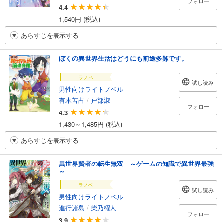
フォロー
4.4
1,540円 (税込)
あらすじを表示する
ぼくの異世界生活はどうにも前途多難です。
ラノベ
試し読み
男性向けライトノベル
有木苫占
/
戸部淑
フォロー
4.3
1,430～1,485円 (税込)
あらすじを表示する
異世界賢者の転生無双 ～ゲームの知識で異世界最強
～
ラノベ
試し読み
男性向けライトノベル
進行諸島
/
柴乃櫂人
フォロー
3.9