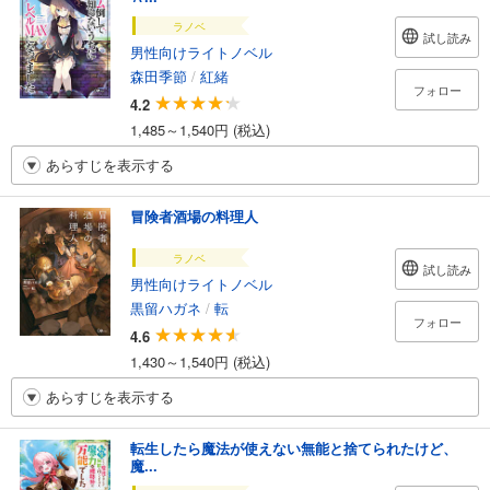
ラノベ
試し読み
男性向けライトノベル
森田季節
/
紅緒
フォロー
4.2
1,485～1,540円 (税込)
あらすじを表示する
冒険者酒場の料理人
ラノベ
試し読み
男性向けライトノベル
黒留ハガネ
/
転
フォロー
4.6
1,430～1,540円 (税込)
あらすじを表示する
転生したら魔法が使えない無能と捨てられたけど、
魔...