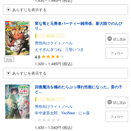
1,430～1,485円 (税込)
あらすじを表示する
変な竜と元勇者パーティー雑用係、新大陸でのんび
り...
ラノベ
試し読み
男性向けライトノベル
えぞぎんぎつね
/
三登いつき
フォロー
4.0
完結
1,320～1,485円 (税込)
あらすじを表示する
回復魔法を極めたらぶっ壊れ性能になった。妾の子
と...
ラノベ
試し読み
男性向けライトノベル
年中麦茶太郎
/
YeoNwa
/
にゃ藻
フォロー
-
1,430～1,540円 (税込)