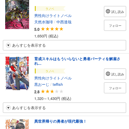
ラノベ
試し読み
男性向けライトノベル
天然水珈琲
/
中西達哉
フォロー
5.0
1,650円 (税込)
あらすじを表示する
育成スキルはもういらないと勇者パーティを解雇さ
れ...
ラノベ
試し読み
男性向けライトノベル
黒おーじ
/
teffish
フォロー
2.8
1,320～1,430円 (税込)
あらすじを表示する
異世界帰りの勇者が現代最強！