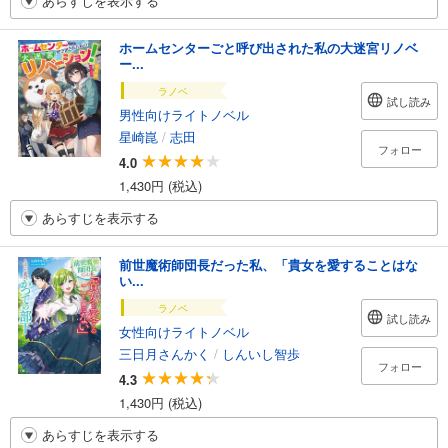
あらすじを表示する
ホームセンターごと呼び出された私の大迷宮リノベ
ー...
ラノベ
試し読み
男性向けライトノベル
星崎崑
/
志田
フォロー
4.0
1,430円 (税込)
あらすじを表示する
前世魔術師団長だった私、「貴女を愛することはな
い...
ラノベ
試し読み
女性向けライトノベル
三日月さんかく
/
しんいし智歩
フォロー
4.3
1,430円 (税込)
あらすじを表示する