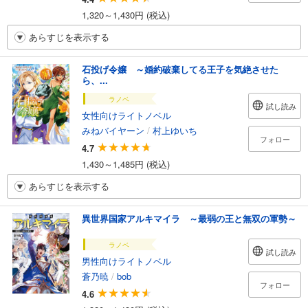
1,320～1,430円 (税込)
あらすじを表示する
石投げ令嬢 ～婚約破棄してる王子を気絶させた
ら、...
ラノベ
試し読み
女性向けライトノベル
みねバイヤーン
/
村上ゆいち
フォロー
4.7
1,430～1,485円 (税込)
あらすじを表示する
異世界国家アルキマイラ ～最弱の王と無双の軍勢～
ラノベ
試し読み
男性向けライトノベル
蒼乃暁
/
bob
フォロー
4.6