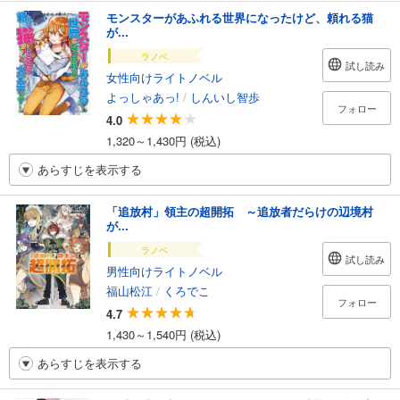
モンスターがあふれる世界になったけど、頼れる猫
が...
ラノベ
試し読み
女性向けライトノベル
よっしゃあっ!
/
しんいし智歩
フォロー
4.0
1,320～1,430円 (税込)
あらすじを表示する
「追放村」領主の超開拓 ～追放者だらけの辺境村
が...
ラノベ
試し読み
男性向けライトノベル
福山松江
/
くろでこ
フォロー
4.7
1,430～1,540円 (税込)
あらすじを表示する