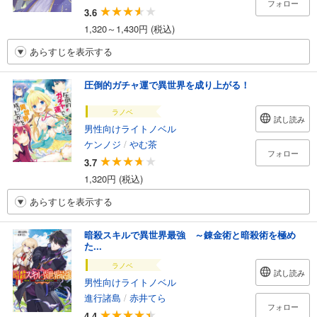
フォロー
3.6
1,320～1,430円 (税込)
あらすじを表示する
圧倒的ガチャ運で異世界を成り上がる！
ラノベ
試し読み
男性向けライトノベル
ケンノジ
/
やむ茶
フォロー
3.7
1,320円 (税込)
あらすじを表示する
暗殺スキルで異世界最強 ～錬金術と暗殺術を極め
た...
ラノベ
試し読み
男性向けライトノベル
進行諸島
/
赤井てら
フォロー
4.4