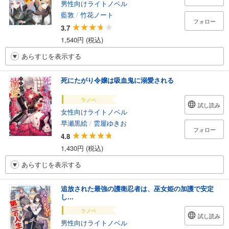
男性向けライトノベル
藍敦
/
竹花ノート
フォロー
3.7
1,540円 (税込)
あらすじを表示する
死にたがり令嬢は吸血鬼に溺愛される
ラノベ
試し読み
女性向けライトノベル
早瀬黒絵
/
雲屋ゆきお
フォロー
4.8
1,430円 (税込)
あらすじを表示する
追放された最強の護衛忍者は、巫女姫の加護で安定
し...
ラノベ
試し読み
男性向けライトノベル