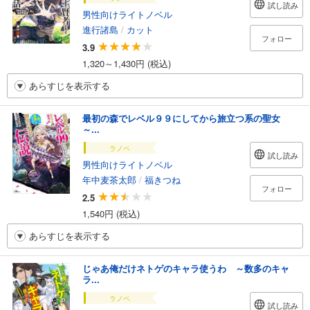
試し読み
男性向けライトノベル
進行諸島
/
カット
フォロー
3.9
1,320～1,430円 (税込)
あらすじを表示する
最初の森でレベル９９にしてから旅立つ系の聖女
～...
ラノベ
試し読み
男性向けライトノベル
年中麦茶太郎
/
福きつね
フォロー
2.5
1,540円 (税込)
あらすじを表示する
じゃあ俺だけネトゲのキャラ使うわ ～数多のキャ
ラ...
ラノベ
試し読み