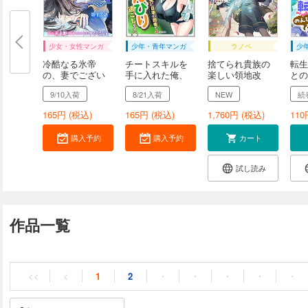
少女・女性マンガ
少年・青年マンガ
ラノベ
少
冷酷なる氷帝
チートスキルを
捨てられ貴族の
転生
の、妻でござい
手に入れた俺、
楽しい領地改
との
ます...
異...
革 ...
す...
9/10入荷
8/21入荷
NEW
続
165
円 (税込)
165
円 (税込)
1,760
円 (税込)
110
購入予約
購入予約
カート
試し読み
作品一覧
<<
<
1
2
・
・
・
・
・