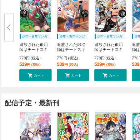
少年・青年マンガ
少年・青年マンガ
少年・青年マンガ
少
追放された鍛冶
追放された鍛冶
追放された鍛冶
追放
師はチートスキ
師はチートスキ
師はチートスキ
師は
ル...
ル...
ル...
ル...
770円 (税込)
770円 (税込)
770円 (税込)
770
539
539
539
539
円 (税込)
円 (税込)
円 (税込)
カート
カート
カート
配信予定・最新刊