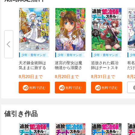
少年・青年マンガ
少年・青年マンガ
少年・青年マンガ
少
天才錬金術師は
迷宮の聖女は魔
追放された鍛冶
有名
気ままに旅する
物達から溺愛さ
師はチートスキ
だけ
１...
れ...
ル...
俺...
8月20日まで
8月20日まで
8月31日まで
8月
無料で読む
無料で読む
無料で読む
値引き作品