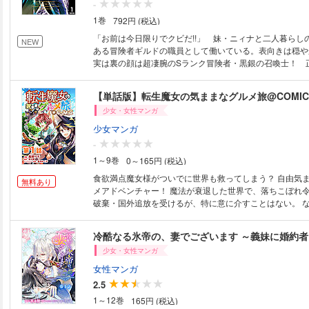
-
1巻
792円 (税込)
「お前は今日限りでクビだ!!」 妹・ニィナと二人暮らし
NEW
ある冒険者ギルドの職員として働いている。表向きは穏や
実は裏の顔は超凄腕のSランク冒険者・黒銀の召喚士！ 
ら働いていたが、ある日突然クビを言い渡されてしまう。
たキルトだが、新たなギルドからスカウトされたことで運
【単話版】転生魔女の気ままなグルメ旅@COMIC
――!? 仕事を追放された男の大逆転無双劇、開幕!!
少女・女性マンガ
少女マンガ
-
1～9巻
0～165円 (税込)
食欲満点魔女様がついでに世界も救ってしまう？ 自由気
無料あり
メアドベンチャー！ 魔法が衰退した世界で、落ちこぼれ令嬢マリィは婚約
破棄・国外追放を受けるが、特に意に介すことはない。 
前世で世界を救った伝説的魔女神の生まれ変わりであり、
魔法使いだったから。 最高の力と自由を手にしたマリィ
てドラゴンを討伐した時に偶然助けたのはカイトという少
少女・女性マンガ
が調理してくれたドラゴン料理に魅了されたマリィは、こ
的を決める。 『もっとこの世界の美味しいものが食べてみ
女性マンガ
見ぬ魔物グルメを求めて、日々魔物を討伐し、ついでに世
2.5
う!? 食欲満点魔女様の自由気ままな勘違いグルメアドベ
1～12巻
165円 (税込)