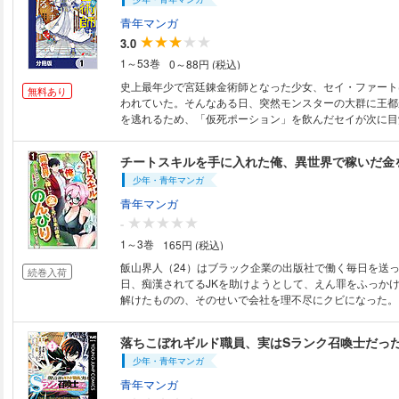
の技術は瞬く間にあちこちで噂になっていき……!? 天才
びりスローライフな旅がはじまる！
青年マンガ
3.0
1～53巻
0～88円 (税込)
史上最年少で宮廷錬金術師となった少女、セイ・ファート
無料あり
われていた。そんなある日、突然モンスターの大群に王都
を逃れるため、「仮死ポーション」を飲んだセイが次に目覚
年後だった……!? 王都は既に滅んでおり、激務から解放
すっかり変わってしまった世界をポーションを作りながら
決意する。だが自由気ままに旅をするはずが、セイの天才
少年・青年マンガ
の技術は瞬く間にあちこちで噂になっていき……!? 天才
びりスローライフな旅がはじまる！ 分冊版第1弾。 ※本
青年マンガ
分割したもので、本編内容は同一のものとなります。重複
-
ださい。
1～3巻
165円 (税込)
飯山界人（24）はブラック企業の出版社で働く毎日を送っ
続巻入荷
日、痴漢されてるJKを助けようとして、えん罪をふっか
解けたものの、そのせいで会社を理不尽にクビになった。
に辟易した界人は、田舎の実家へと戻る。 両親は既に他
けしか居ないが、祖母の姿も見当たらず埃っぽい祖母の家
ていると、不思議な鏡を見つける。 それは異世界へのゲ
少年・青年マンガ
の世界と現実とを行き来できる力を得た。 実は祖母がすごい魔女だったこ
とが判明し、家にあった武器やアイテムを使って超レベル
青年マンガ
ンもワンパンできるようになり…!?