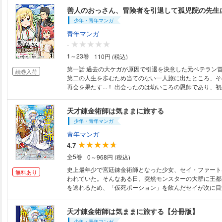
っぴりハードモードだけど、チートすぎる最強猫と一緒に
て、新しい人生を楽しみます♪
少年・青年マンガ
青年マンガ
-
1～23巻
110円 (税込)
第一話 過去の大ケガが原因で引退を決意した元ベテラン
続巻入荷
第二の人生を歩むため当てのない一人旅に出たところ、そ
再会を果たす...！ 出会ったのは幼いころの恩師であり、初恋相手でもある
エルフのコレットだった!! 貧しいながら孤児院を営む彼
持ち前の特殊技能【物体や魔法をコピーする】能力を活用
天才錬金術師は気ままに旅する
けようとするが...？ 楽しくって温かい、癒されスローライフはじまりま
少年・青年マンガ
す！
青年マンガ
4.7
全5巻
0～968円 (税込)
史上最年少で宮廷錬金術師となった少女、セイ・ファート
無料あり
われていた。そんなある日、突然モンスターの大群に王都
を逃れるため、「仮死ポーション」を飲んだセイが次に目覚
年後だった……!? 王都は既に滅んでおり、激務から解放
すっかり変わってしまった世界をポーションを作りながら
天才錬金術師は気ままに旅する【分冊版】
決意する。だが自由気ままに旅をするはずが、セイの天才
少年・青年マンガ