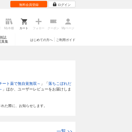
無料会員登録
ログイン
歴
My本棚
カート
フォロー
クーポン
Myページ
雑誌
はじめての方へ
ご利用ガイド
写真集
チート薬で無自覚無双～
」「
落ちこぼれだ
～
」ほか、ユーザーレビューをお届けしま
された際に、お知らせします。
一覧
>>