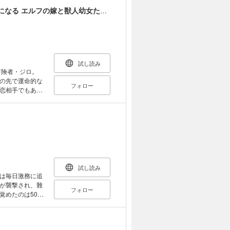
のんびり旅をし
善人のおっさん、冒険者を引退して孤児院の先生になる エルフの嫁と獣人幼女たちと楽しく暮らしてます 【連載版】
試し読み
冒険者・ジロ。
の先で運命的な
フォロー
女のため、ジロは
して、彼女を助
試し読み
は毎日激務に追
が襲撃され、難
フォロー
めたのは500
されたセイは、
旅してみようと
的なポーション