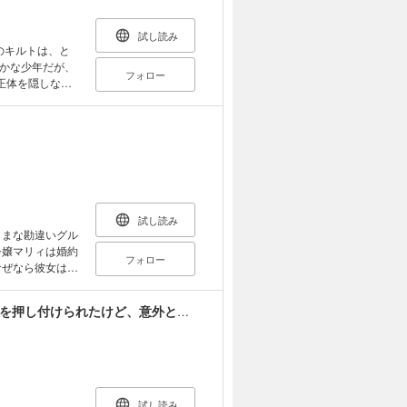
試し読み
のキルトは、と
かな少年だが、
フォロー
正体を隠しなが
途方に暮れてい
命が一変して
試し読み
ままな勘違いグル
フォロー
なぜなら彼女は、
今世では唯一の
が、食料調達とし
冷酷なる氷帝の、妻でございます ～義妹に婚約者を押し付けられたけど、意外と可愛い彼に溺愛され幸せに暮らしてる～ 分冊版
年。 お礼にと彼
れからの旅の目
たい！』 まだ
界も救ってしま
ンチャー！
試し読み