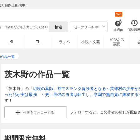
8万冊以上配信中！
Get!
セーフサーチ 中
来店pt
閲覧履
ビジネス
BL
TL
ラノベ
小説・文芸
実用
め作品一覧
茨木野の作品一覧
「茨木野」の「
辺境の薬師、都でＳランク冒険者となる～英雄村の少年が
った兄が実は最強 ～史上最強の勇者は転生し、学園で無自覚に無双する
す！
フォローすると、この作者の新刊が配信
作者を
フォローする
期間限定無料