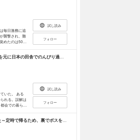
錬金術師ののん
試し読み
は毎日激務に追
が襲撃され、難
フォロー
めたのは500
されたセイは、
旅してみようと
チートスキルを手に入れた俺、異世界で稼いだ金を元に日本の田舎でのんびり過ごします。 コミック版（分冊版）
的なポーション
錬金術師ののん
作品は単行本を
購入にご注意く
試し読み
ていた。 ある
けられる。誤解は
フォロー
 都会での暮らし
界しており祖母だ
の土蔵を探索し
落ちこぼれギルド職員、実はSランク召喚士だった～定時で帰るため、裏でボスを倒してたら追放されました～
ートで、界人は別
アップ、ドラゴ