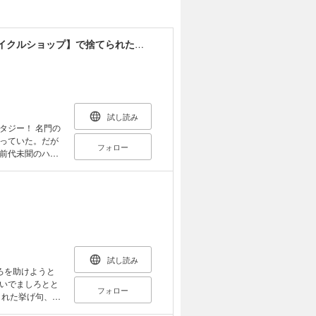
捨てられ貴族の楽しい領地改革 ～スキル【リサイクルショップ】で捨てられた悪役令嬢（英雄）や神器を仕入れて修理したら、いつの間にか最強国家になってました～
試し読み
！ 名門の
っていた。だが
フォロー
前代未聞のハズ
追放されてしま
上に修復・改造で
 捨てられたモ
いくリオン。や
――。 捨てられ
快領地開拓ファ
試し読み
ろを助けようと
いでましろとと
フォロー
まれた挙げ句、幼
て……!? ちょ