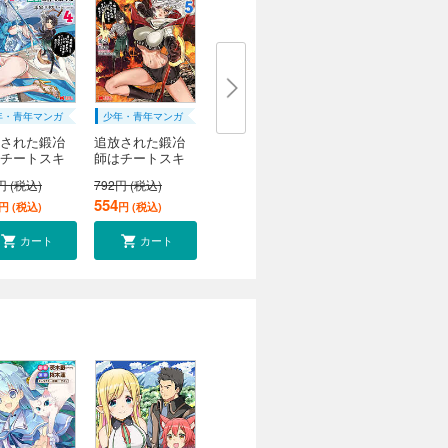
年・青年マンガ
少年・青年マンガ
された鍛冶
追放された鍛冶
チートスキ
師はチートスキ
ル...
円 (税込)
792円 (税込)
554
円 (税込)
円 (税込)
カート
カート