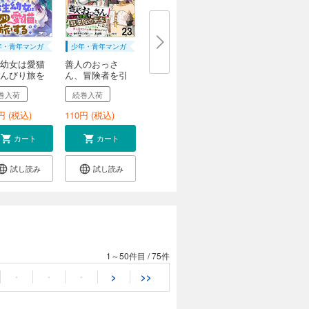
年・青年マンガ
少年・青年マンガ
幼女は愛猫
善人のおっさ
んびり旅を
ん、冒険者を引
退し...
巻入荷
続巻入荷
円 (税込)
110
円 (税込)
カート
カート
試し読み
試し読み
1～50件目
/
75件
・
・
・
>
>>