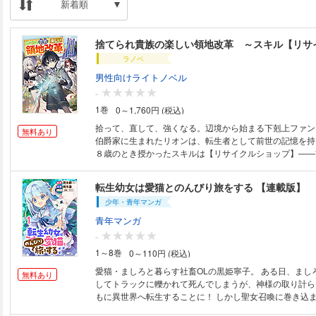
新着順
ラノベ
男性向けライトノベル
-
1巻
0～1,760円 (税込)
拾って、直して、強くなる。辺境から始まる下剋上ファンタジー
無料あり
伯爵家に生まれたリオンは、転生者として前世の記憶を持
８歳のとき授かったスキルは【リサイクルショップ】――
レスキルと判定され、東の果ての廃棄都市デッドエンドへ
う。 しかし、ゴミをポイントに変換し壊れた物を新品以
転生幼女は愛猫とのんびり旅をする 【連載版】
きる彼にとって、そこは無限の資源が眠る宝の山だった！
少年・青年マンガ
ノから価値を掘り起こし、荒れ果てた土地を次々と整えて
がて廃棄都市は人が集い暮らせる領地へと姿を変え始める
青年マンガ
た少年が規格外のスキルで辺境を最高の楽園へと導く、痛
-
ンタジー！ ※電子版は紙書籍版と一部異なる場合がありますので、あらか
1～8巻
0～110円 (税込)
じめご了承ください
愛猫・ましろと暮らす社畜OLの黒姫寧子。 ある日、まし
無料あり
してトラックに轢かれて死んでしまうが、神様の取り計ら
もに異世界へ転生することに！ しかし聖女召喚に巻き込
女だからといって、魔物のうろつく死の森に置き去りにされ