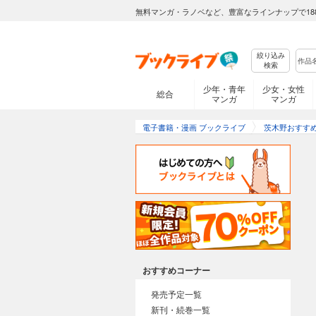
無料マンガ・ラノベなど、豊富なラインナップで18
絞り込み
検索
少年・青年
少女・女性
総合
マンガ
マンガ
電子書籍・漫画 ブックライブ
茨木野おすす
おすすめコーナー
発売予定一覧
新刊・続巻一覧