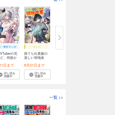
年・青年マンガ
ラノベ
VTuberの兄
捨てられ貴族の
ど、何故か
楽しい領地改
革 ...
21日まで
8月21日まで
試し読み
試し読み
増量中
増量中
一覧
>>