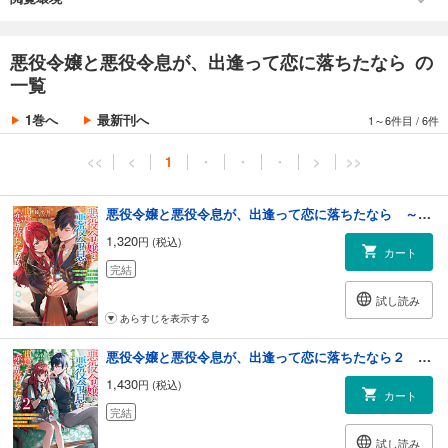
そんな中、彼女が契約した最弱精霊にも覚醒の兆しが見え始め……？
――これは無能と蔑まれる悪役令嬢と、天才と敬遠される悪役令息が惹
かれ合い、やがて恋に落ちていく物語。
悪役令嬢と悪役令息が、出逢って恋に落ちたなら の
一覧
※電子版は紙書籍版と一部異なる場合がありますので、あらかじめご了承
ください
1巻へ
最新刊へ
1～6件目
/
6件
<<
<
1
・
・
・
>
>>
悪役令嬢と悪役令息が、出逢って恋に落ちたなら ～名無しの精霊と契約して追い出された令嬢は、今日も令息と競い合っているようです～
1,320
円 (税込)
カート
完結
試し読み
あらすじを表示する
悪役令嬢と悪役令息が、出逢って恋に落ちたなら２ ～名無しの精霊と契約して追い出された令嬢は、今日も令息と競い合っているようです～
1,430
円 (税込)
カート
完結
試し読み