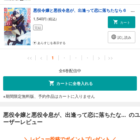
悪役令嬢と悪役令息が、出逢って恋に落ちたなら６ ～名無しの精霊と契約して追い出された令嬢は、今日も令息と競い合っているようです～【電子ＳＳ特典付き】
1,540
円 (税込)
カート
完結
試し読み
あらすじを表示する
<<
<
1
・
・
・
>
>>
全6巻配信中
カートに全巻入れる
※期間限定無料版、予約作品はカートに入りません
悪役令嬢と悪役令息が、出逢って恋に落ちたな... のユ
ーザーレビュー
＼ レビュー投稿でポイントプレゼント ／