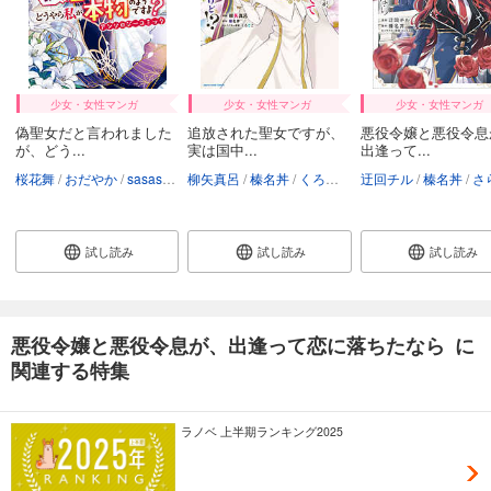
少女・女性マンガ
少女・女性マンガ
少女・女性マンガ
偽聖女だと言われました
追放された聖女ですが、
悪役令嬢と悪役令息
が、どう...
実は国中...
出逢って...
桜花舞
おだやか
sasasa
アズマミドリ
柳矢真呂
榛名丼
公社
くろでこ
奈院ゆりえ
迂回チル
榛名丼
榛名丼
綾瀬きょ
さらち
試し読み
試し読み
試し読み
悪役令嬢と悪役令息が、出逢って恋に落ちたなら に
関連する特集
ラノベ 上半期ランキング2025