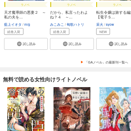
ラノベ
ラノベ
ラノベ
天才魔導師の悪妻２ ～
だから、私言ったわよ
転生令嬢は旅する編
私の夫を...
ね？４ ～...
【電子Ｓ...
藍上イオタ
m/g
みこみこ
匈歌ハトリ
采火
syow
続巻入荷
続巻入荷
NEW
試し読み
試し読み
試し読み
「GAノベル」の最新刊一覧へ
無料で読める女性向けライトノベル