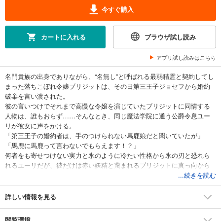
今すぐ購入
カートに入れる
ブラウザ試し読み
アプリ試し読みはこちら
名門貴族の出身でありながら、“名無し”と呼ばれる最弱精霊と契約してし
まった落ちこぼれ令嬢ブリジットは、その日第三王子ジョセフから婚約
破棄を言い渡された。
彼の言いつけでそれまで高慢な令嬢を演じていたブリジットに同情する
人物は、誰もおらず……そんなとき、同じ魔法学院に通う公爵令息ユー
リが彼女に声をかける。
「第三王子の婚約者は、手のつけられない馬鹿娘だと聞いていたが」
「馬鹿に馬鹿って言わないでもらえます！？」
何者をも寄せつけない実力と氷のように冷たい性格から氷の刃と恐れら
れるユーリだが、彼だけは赤い妖精と蔑まれるブリジットに真っ向から
向き合う。
...続きを読む
やがてその巡り合わせは、落ちていくしかなかったブリジットの未来を
変えていくきっかけになり――。
詳しい情報を見る
「……まったく、無駄に心配させられた」
「……心配、してくださったんですの？」
閲覧環境