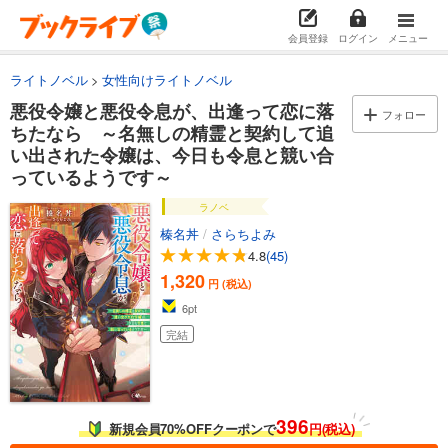
会員登録
ログイン
メニュー
ライトノベル
女性向けライトノベル
悪役令嬢と悪役令息が、出逢って恋に落
フォロー
ちたなら ～名無しの精霊と契約して追
い出された令嬢は、今日も令息と競い合
っているようです～
ラノベ
榛名丼
/
さらちよみ
4.8
(45)
1,320
円 (税込)
6
pt
完結
396
新規会員70%OFFクーポンで
円(税込)