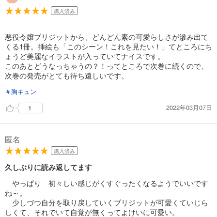
購入済み
悪役令嬢ブリジットから、どんどん素の可愛らしさが滲み出て
くる1冊。挿絵も「このシーン！これを見たい！」てところにち
ょうど美麗なイラストが入っていてナイスです。
このあとどうなっちゃうの？！ってところで次巻に続くので、
次巻の発売がとても待ち遠しいです。
＃胸キュン
2022年03月07日
1
匿名
購入済み
久しぶりに読み返してます
やっぱり 初々しい感じがくすぐったくなるようでいいです
ね～。
少しづつ自分を取り戻していくブリジットが可愛くていじら
しくて、それでいて自覚が無くってよけいに可愛い。