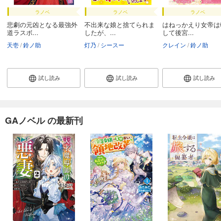
ラノベ
ラノベ
ラノベ
悲劇の元凶となる最強外
不出来な娘と捨てられま
はねっかえり女帝は
道ラスボ...
したが、...
して後宮...
天壱
鈴ノ助
灯乃
シースー
クレイン
鈴ノ助
試し読み
試し読み
試し読み
GAノベル の最新刊