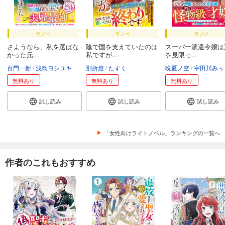
ラノベ
ラノベ
ラノベ
さようなら、私を選ばな
陰で国を支えていたのは
スーパー派遣令嬢は
かった元...
私ですが...
を見限っ...
百門一新
浅島ヨシユキ
別所燈
たすく
晩夏ノ空
宇田川みぅ
無料あり
無料あり
無料あり
試し読み
試し読み
試し読み
「女性向けライトノベル」ランキングの一覧へ
作者のこれもおすすめ