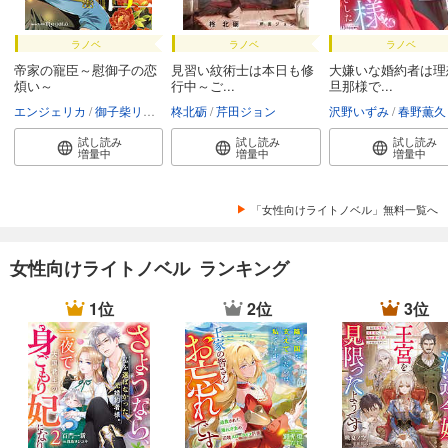
ラノベ
ラノベ
ラノベ
帝家の寵臣～慰御子の恋
見習い紋術士は本日も修
大嫌いな婚約者は理
煩い～
行中～ご...
旦那様で...
エンジェリカ
御子柴リョウ
柊北砺
芹田ジョン
沢野いずみ
春野薫久
試し読み
試し読み
試し読み
増量中
増量中
増量中
「女性向けライトノベル」無料一覧へ
女性向けライトノベル ランキング
1位
2位
3位