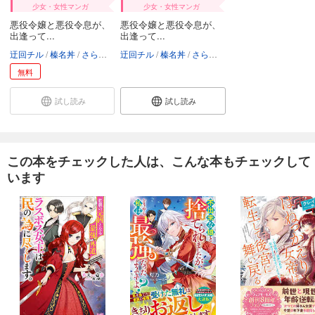
少女・女性マンガ
少女・女性マンガ
悪役令嬢と悪役令息が、
悪役令嬢と悪役令息が、
出逢って...
出逢って...
迂回チル
榛名丼
さらちよみ
迂回チル
榛名丼
さらちよみ
無料
試し読み
試し読み
この本をチェックした人は、こんな本もチェックして
います