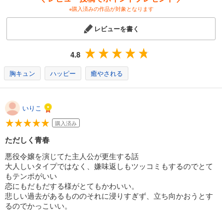
※購入済みの作品が対象となります
レビューを書く
4.8
胸キュン
ハッピー
癒やされる
いりこ
購入済み
ただしく青春
悪役令嬢を演じてた主人公が更生する話
大人しいタイプではなく、嫌味返しもツッコミもするのでとて
もテンポがいい
恋にもだもだする様がとてもかわいい。
悲しい過去があるもののそれに浸りすぎず、立ち向かおうとす
るのでかっこいい。