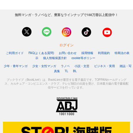
無料マンガ・ラノベなど、豊富なラインナップで188万冊以上配信中！
ログイン
ご利用ガイド
FAQ(よくある質問)
お問い合わせ
採用情報
利用規約
特商法の表
示
個人情報保護方針
cookie等ポリシー
少年・青年マンガ
少女・女性マンガ
ラノベ
小説・文芸
ビジネス・実用
雑誌・写
真集
TL
BL
ブックライブ（BookLive!）は、BookLiveが運営する電子書店です。TOPPANホールディング
ス、カルチュア・コンビニエンス・クラブ、テレビ朝日の出資を受け、日本最大級の電子書籍配
信サービスを行っています。