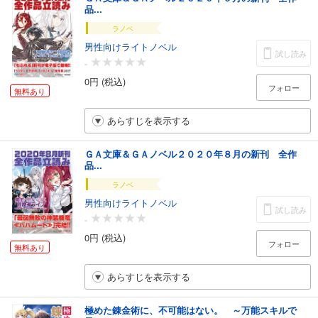
品...
ラノベ
男性向けライトノベル
試し読み
-
0円 (税込)
フォロー
無料あり
あらすじを表示する
ＧＡ文庫＆ＧＡノベル２０２０年８月の新刊 全作
品...
ラノベ
男性向けライトノベル
試し読み
-
0円 (税込)
フォロー
無料あり
あらすじを表示する
極めた錬金術に、不可能はない。 ～万能スキルで