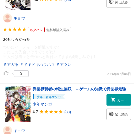
試し読み
キョウ
ネタバレ
無料版購入済み
おもしろかった
ついにパーティーを解散ですか❗️
またこの先会いそうですがね❗️
主人公は着々と最強へと近付いてますね❗️楽しみです❗️
＃アガる
＃ドキドキハラハラ
＃アツい
0
2026年07月04日
異世界賢者の転生無双 ～ゲームの知識で異世界最強～ 2巻
少年・青年マンガ
カート
少年マンガ
4.7
(83)
試し読み
キョウ