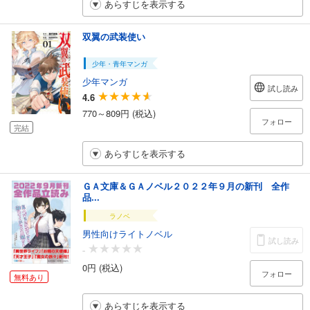
あらすじを表示する
双翼の武装使い
少年・青年マンガ
少年マンガ
試し読み
4.6
770～809円 (税込)
フォロー
完結
あらすじを表示する
ＧＡ文庫＆ＧＡノベル２０２２年９月の新刊 全作
品...
ラノベ
男性向けライトノベル
試し読み
-
0円 (税込)
フォロー
無料あり
あらすじを表示する