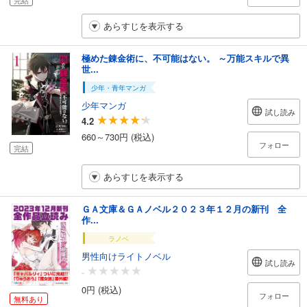
あらすじを表示する
極めた錬金術に、不可能はない。 ～万能スキルで異
世...
少年・青年マンガ
少年マンガ
試し読み
4.2
660～730円 (税込)
フォロー
完結
あらすじを表示する
ＧＡ文庫＆ＧＡノベル２０２３年１２月の新刊 全
作...
ラノベ
男性向けライトノベル
試し読み
-
0円 (税込)
フォロー
無料あり