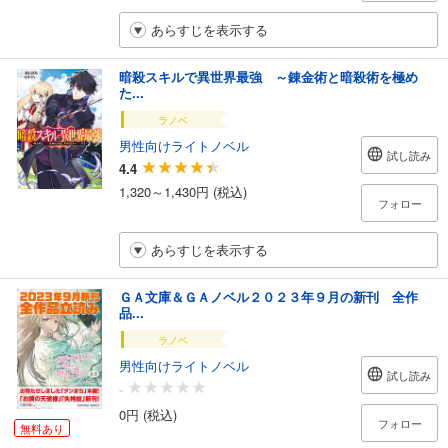
あらすじを表示する
暗殺スキルで異世界最強 ～錬金術と暗殺術を極め
た...
ラノベ
男性向けライトノベル
試し読み
4.4
1,320～1,430円 (税込)
フォロー
あらすじを表示する
ＧＡ文庫＆ＧＡノベル２０２３年９月の新刊 全作
品...
ラノベ
男性向けライトノベル
試し読み
-
0円 (税込)
フォロー
無料あり