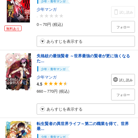
少年・青年マンガ
少年マンガ
試し読み
-
0～70円 (税込)
フォロー
無料あり
あらすじを表示する
失格紋の最強賢者 ～世界最強の賢者が更に強くなる
た...
少年・青年マンガ
少年マンガ
試し読み
4.5
660～770円 (税込)
フォロー
あらすじを表示する
転生賢者の異世界ライフ～第二の職業を得て、世界
最...
少年・青年マンガ