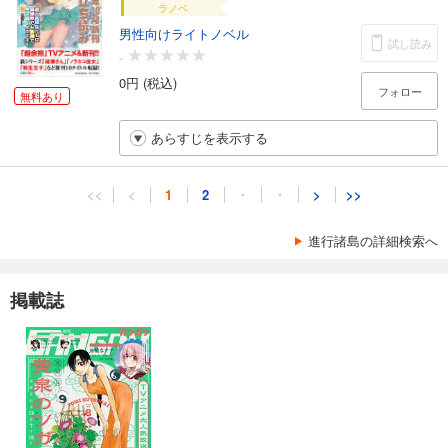
ラノベ
男性向けライトノベル
試し読み
-
0円 (税込)
フォロー
無料あり
あらすじを表示する
<<
<
1
2
・
・
>
>>
進行諸島の詳細検索へ
掲載誌