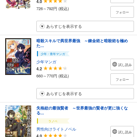
4.0
726～792円 (税込)
フォロー
あらすじを表示する
暗殺スキルで異世界最強 ～錬金術と暗殺術を極め
た...
少年・青年マンガ
少年マンガ
試し読み
4.2
660～770円 (税込)
フォロー
あらすじを表示する
失格紋の最強賢者 ～世界最強の賢者が更に強くな
る...
ラノベ
男性向けライトノベル
試し読み
4.0