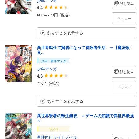
少年マンガ
試し読み
4.4
660～770円 (税込)
フォロー
あらすじを表示する
異世界転生で賢者になって冒険者生活 ～【魔法改
良...
少年・青年マンガ
少年マンガ
試し読み
4.3
770円 (税込)
フォロー
あらすじを表示する
異世界賢者の転生無双 ～ゲームの知識で異世界最強
～
ラノベ
男性向けライトノベル