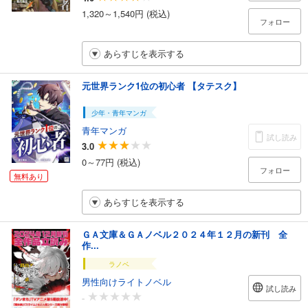
1,320～1,540円 (税込)
フォロー
あらすじを表示する
元世界ランク1位の初心者 【タテスク】
少年・青年マンガ
青年マンガ
試し読み
3.0
0～77円 (税込)
フォロー
無料あり
あらすじを表示する
ＧＡ文庫＆ＧＡノベル２０２４年１２月の新刊 全
作...
ラノベ
男性向けライトノベル
試し読み
-