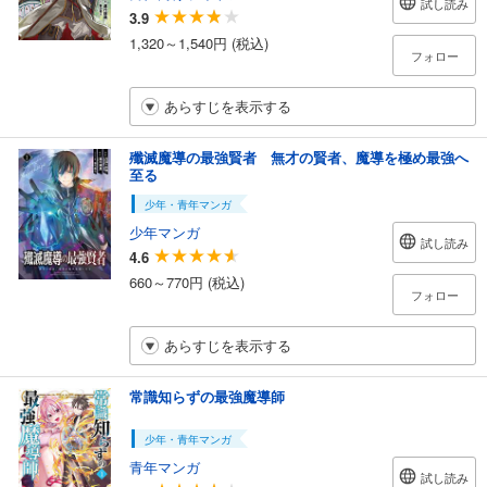
試し読み
3.9
1,320～1,540円 (税込)
フォロー
あらすじを表示する
殲滅魔導の最強賢者 無才の賢者、魔導を極め最強へ
至る
少年・青年マンガ
少年マンガ
試し読み
4.6
660～770円 (税込)
フォロー
あらすじを表示する
常識知らずの最強魔導師
少年・青年マンガ
青年マンガ
試し読み