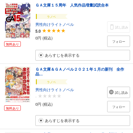
ＧＡ文庫１５周年 人気作品増量試読合本
ラノベ
男性向けライトノベル
試し読み
5.0
0円 (税込)
フォロー
無料あり
あらすじを表示する
ＧＡ文庫＆ＧＡノベル２０２１年１月の新刊 全作
品...
ラノベ
男性向けライトノベル
試し読み
-
0円 (税込)
フォロー
無料あり
あらすじを表示する