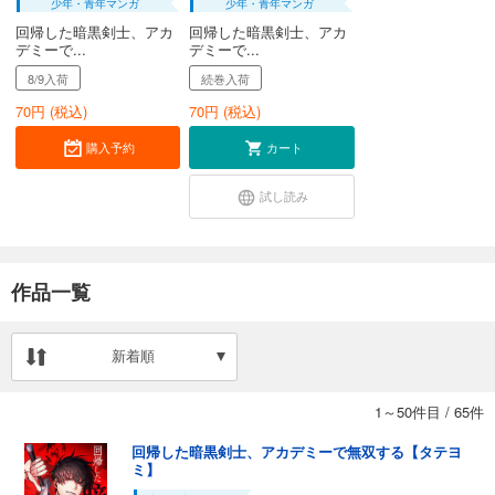
少年・青年マンガ
少年・青年マンガ
回帰した暗黒剣士、アカ
回帰した暗黒剣士、アカ
デミーで...
デミーで...
8/9入荷
続巻入荷
70
円 (税込)
70
円 (税込)
購入予約
カート
試し読み
作品一覧
新着順
1～50件目
/
65件
回帰した暗黒剣士、アカデミーで無双する【タテヨ
ミ】