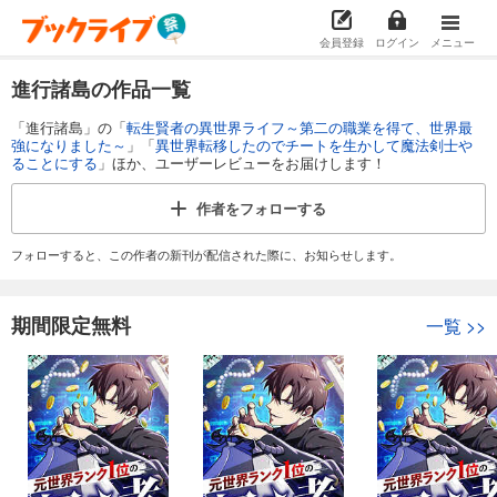
会員登録
ログイン
メニュー
進行諸島の作品一覧
「進行諸島」の「
転生賢者の異世界ライフ～第二の職業を得て、世界最
強になりました～
」「
異世界転移したのでチートを生かして魔法剣士や
ることにする
」ほか、ユーザーレビューをお届けします！
作者を
フォローする
フォローすると、この作者の新刊が配信された際に、お知らせします。
期間限定無料
一覧
>>