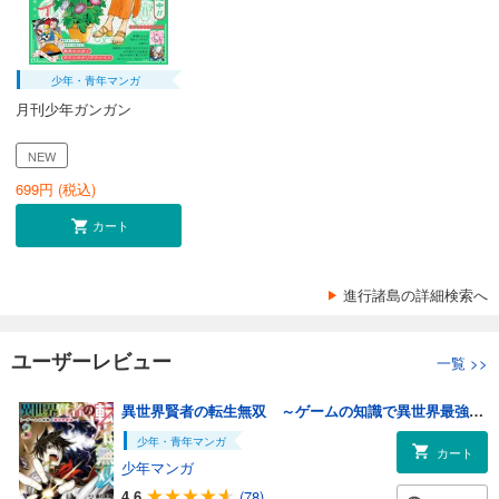
少年・青年マンガ
月刊少年ガンガン
NEW
699
円 (税込)
カート
進行諸島の詳細検索へ
ユーザーレビュー
一覧
>>
異世界賢者の転生無双 ～ゲームの知識で異世界最強～ 3巻
少年・青年マンガ
カート
少年マンガ
4.6
(78)