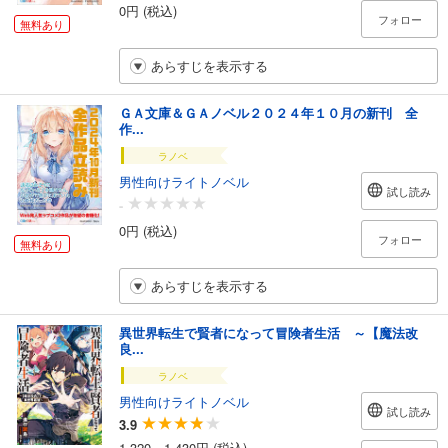
0円 (税込)
フォロー
無料あり
あらすじを表示する
ＧＡ文庫＆ＧＡノベル２０２４年１０月の新刊 全
作...
ラノベ
男性向けライトノベル
試し読み
-
0円 (税込)
フォロー
無料あり
あらすじを表示する
異世界転生で賢者になって冒険者生活 ～【魔法改
良...
ラノベ
男性向けライトノベル
試し読み
3.9
1,320～1,430円 (税込)