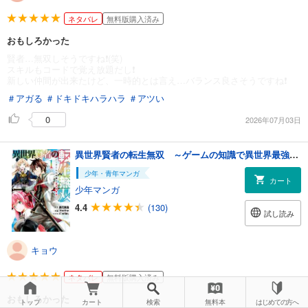
ネタバレ
無料版購入済み
おもしろかった
賢者…無双しそうですね❗️(笑)
スキルもコードで覚え放題だし❗️
新しい仲間が出来たけど、一時的とは言え…バランス良さそうですね❗️
＃アガる
＃ドキドキハラハラ
＃アツい
0
2026年07月03日
異世界賢者の転生無双 ～ゲームの知識で異世界最強～ 1巻
少年・青年マンガ
カート
少年マンガ
4.4
(130)
試し読み
キョウ
ネタバレ
無料版購入済み
おもしろかった
トップ
カート
検索
無料本
はじめての方へ