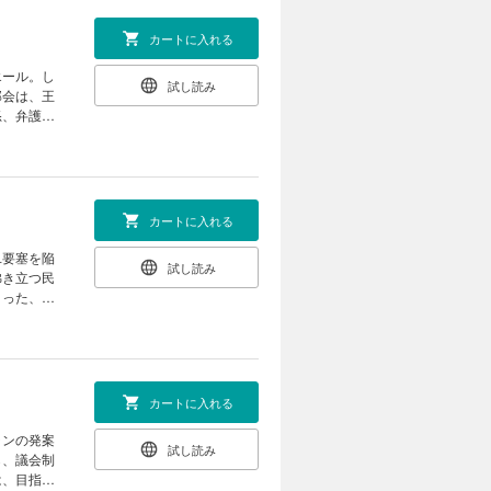
カートに入れる
エール。し
試し読み
部会は、王
怒、弁護士
カートに入れる
ユ要塞を陥
試し読み
沸き立つ民
とった、大
カートに入れる
ランの発案
試し読み
ら、議会制
は、目指す