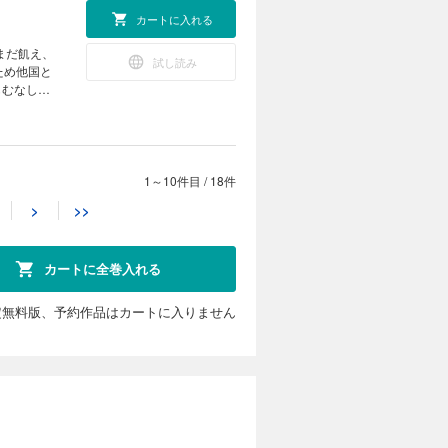
カートに入れる
まだ飢え、
試し読み
ため他国と
もむなし
1～10件目
/
18件
カートに入れる
>
>>
戦に敗退。
試し読み
あえなく失
が、再びパ
カートに全巻入れる
定無料版、予約作品はカートに入りません
カートに入れる
者たちを
試し読み
ュストの演
の死刑が確