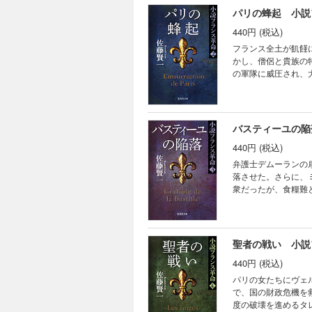
パリの蜂起 小説
440円 (税込)
フランス全土が飢饉
かし、僧侶と貴族の
の軍隊に威圧され、
デムーランの演説に
バスティーユの陥
440円 (税込)
弁護士デムーランの
落させた。さらに、
衆だったが、食糧難
胆な手段とは――。
聖者の戦い 小説
440円 (税込)
パリの女たちにヴェ
で、国の財政危機を
度の破壊を進めるタ