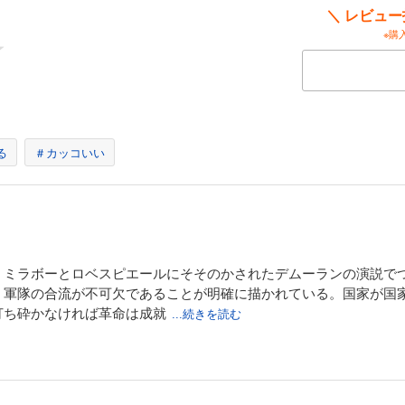
＼ レビュ
※購
の暴走 小説フランス革命13
文化賞特別賞受賞作】国王ルイ16世を断頭台に送り込み、共和政の道を歩み始めたフ
ところを知らず、対外戦争ではフランス包囲網が敷かれ戦況は暗転、国内ではヴァ
。国内外の脅威に無為無策ながら、政権を手放さないジロンド派がマラを告発した
キュロットら庶民の怒りが膨れ上がり――。民意が革命を暴走させる、第13巻。
る
＃カッコいい
裁 小説フランス革命14
文化賞特別賞受賞作】国内外の危機を放置し、革命を停滞させるジロンド派の排除を
コバン派を率いて議会で攻勢をかける一方で、パリの市民にも蜂起を呼びかける。
、ミラボーとロベスピエールにそそのかされたデムーランの演説で
行し、庶民に絶大な人気を誇るエベールの働きもあり、パリは三度目の蜂起に突入
）軍隊の合流が不可欠であることが明確に描かれている。国家が国
が、議会に押し寄せ――。フランスが一党独裁への道を走り始める、怒涛の第14巻
打ち砕かなければ革命は成就
...続きを読む
ランス革命15
文化賞特別賞受賞作】ジャコバン派の中心人物の一人で、大衆から熱狂的な支持を受