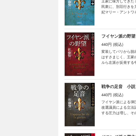
王家に味方してきた
民衆に、別荘行きを
妃マリー・アントワ
ほころびはじめ…。
フイヤン派の野望
440円 (税込)
変装してパリから脱
はすさまじく、王家
ルら左派が反発する
気に緊張する。そし
戦争の足音 小説
440円 (税込)
フイヤン派による弾
改選議員による立法
する圧力は増し、そ
取った道は。フラン