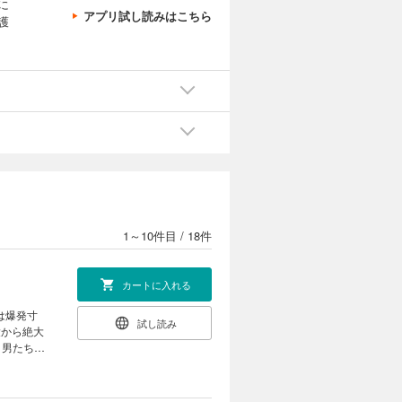
に
アプリ試し読みはこちら
護
1～10件目
/
18件
カートに入れる
は爆発寸
試し読み
衆から絶大
。男たちの