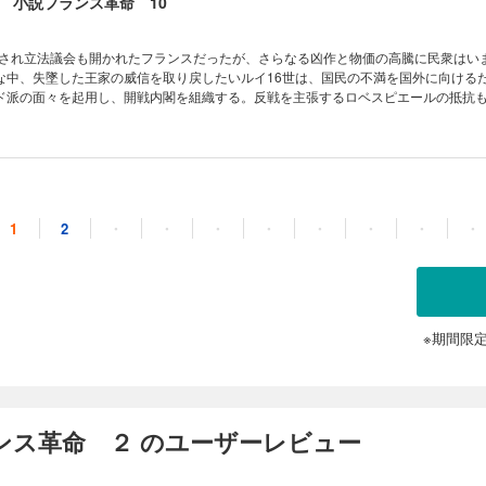
 小説フランス革命 10
制定され立法議会も開かれたフランスだったが、さらなる凶作と物価の高騰に民衆はい
な中、失墜した王家の威信を取り戻したいルイ16世は、国民の不満を国外に向ける
ド派の面々を起用し、開戦内閣を組織する。反戦を主張するロベスピエールの抵抗
に戦争を開始し――。歴史巨編、新章突入!
フランス革命11
1
2
・
・
・
・
・
・
・
・
うとする諸外国に宣戦布告したフランス。しかし戦場の兵士たちの士気は低く、緒
ンド派は窮地におちいる。敗戦の責任を王家に転嫁しようと民衆の蜂起を促すも、
命が行き詰まりかけた時、フランスの未来を拓くために、ダントンが、デムーラン
 革命が大きく舵を切る、運命の第11巻。
※期間限
説フランス革命12
起で王権が停止され、国王一家はタンプル塔に幽閉された。パリの民衆は反革命の容疑
ンス革命 ２ のユーザーレビュー
力の嵐が吹き荒れ、立法議会に代わって国民公会が開幕すると、新人議員サン・ジ
裁判が開かれることに。議員たちのさまざまな思惑が交錯する中、ついにルイ16世
王政の最期を描く、血塗られた第12巻。