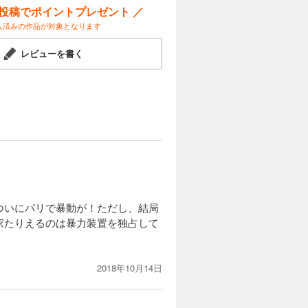
ー投稿でポイントプレゼント ／
入済みの作品が対象となります
カートに入れる
レビューを書く
ランス。し
試し読み
ンデ県を発
ことで、マ
カートに入れる
決意したロ
試し読み
新聞「デュ
ついにパリで暴動が！ただし、結局
。ジロンド
家たりえるのは暴力装置を独占して
。
2018年10月14日
カートに入れる
けるマラが
試し読み