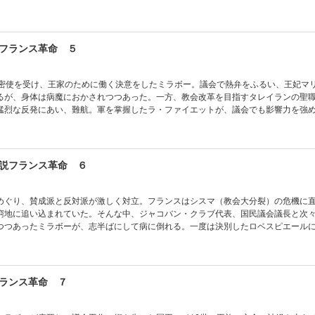
分かつことに…。革命が深化する、第4巻。
フランス革命 ５
の密使を受け、王家のために働く決意をしたミラボー。議会で熱弁をふるい、王妃マ
るが、身体は病魔におかされつつあった。一方、教会改革を目指すタレイランの聖
猛烈な反発にあい、難航。軍を掌握したラ・ファイエットが、議会でも影響力を強
化する権力闘争――革命の行方は？ 波乱の第5巻。
説フランス革命 ６
めぐり、賛成派と反対派が激しく対立。フランスはシスマ（教会大分裂）の危機に
窮地に追い込まれていた。そんな中、ジャコバン・クラブ代表、国民議会議長と次
つつあったミラボーが、志半ばにして病に倒れる。一度は決別したロベスピエール
葉とは――。巨星、墜つ。喪失の第6巻。
ランス革命 ７