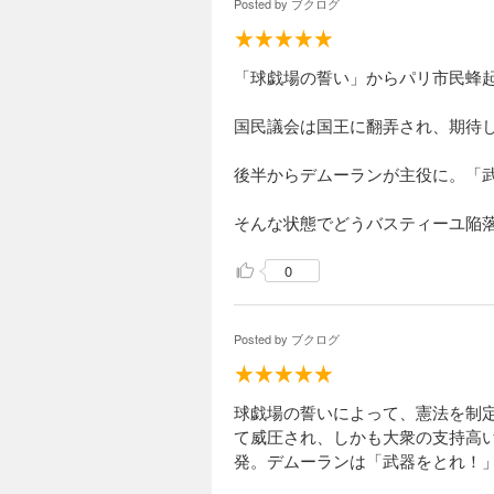
Posted by
ブクログ
暗殺された。マラの
指導者となることを
アントワネットやジ
「球戯場の誓い」からパリ市民蜂
徳の政治 小説フ
国民議会は国王に翻弄され、期待
638円 (税込)
【第68回毎日出版
後半からデムーランが主役に。「
は徳が必要であり、
た。一方、激しい政
そんな状態でどうバスティーユ陥
失敗。行く手には革
0
ダントン派の処刑
671円 (税込)
Posted by
ブクログ
【第68回毎日出版
ルは、革命当初から
捕された夫を救おう
球戯場の誓いによって、憲法を制
に理想を追い闘って
て威圧され、しかも大衆の支持高
発。デムーランは「武器をとれ！
革命の終焉 小説