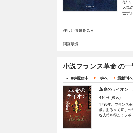
ない
人気
士デ
詳しい情報を見る
閲覧環境
小説フランス革命 の一
1～18巻配信中
1巻へ
最新刊へ
革命のライオン 
440円 (税込)
1789年。フラン
前。財政立て直しの
な支持を得たミラボ
理想が、野望が、歴