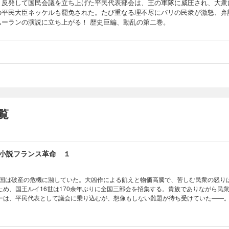
。反発して国民会議を立ち上げた平民代表部会は、王の軍隊に威圧され、大衆
の平民大臣ネッケルも罷免された。たび重なる理不尽にパリの民衆が激怒、弁
ムーランの演説に立ち上がる！ 歴史巨編、動乱の第二巻。
覧
小説フランス革命 １
ス王国は破産の危機に瀕していた。大凶作による飢えと物価高騰で、苦しむ民衆の怒り
ため、国王ルイ16世は170余年ぶりに全国三部会を招集する。貴族でありながら民
ーは、平民代表として議会に乗り込むが、想像もしない難題が待ち受けていた――
史を変える！ 一大巨編、ここに開幕。