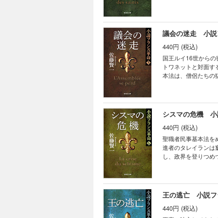
理想の違いから袂を
議会の迷走 小説
440円 (税込)
国王ルイ16世から
トワネットと対面す
本法は、僧侶たちの
入り乱れる思惑、激
シスマの危機 小
440円 (税込)
聖職者民事基本法を
進者のタレイランは
し、政界を登りつめ
ーが遺した最期の言
王の逃亡 小説フ
440円 (税込)