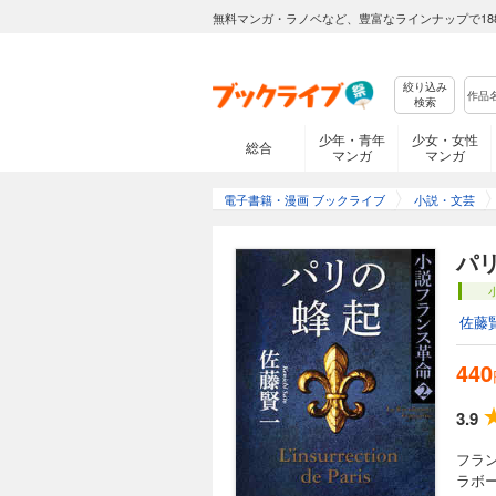
無料マンガ・ラノベなど、豊富なラインナップで18
絞り込み
検索
少年・青年
少女・女性
総合
マンガ
マンガ
電子書籍・漫画 ブックライブ
小説・文芸
パ
佐藤
440
3.9
フラ
ラボ