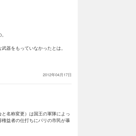
派の強力な
妃マリー・
。
の。
カートに入れる
福に導くに
な武器をもっていなかったとは。
試し読み
進めてい
、あえなく
2012年04月17日
カートに入れる
ベスピエー
試し読み
シルは、逮
れ――。共
会と名称変更）は国王の軍隊によっ
。
得権益者の仕打ちにパリの市民が暴