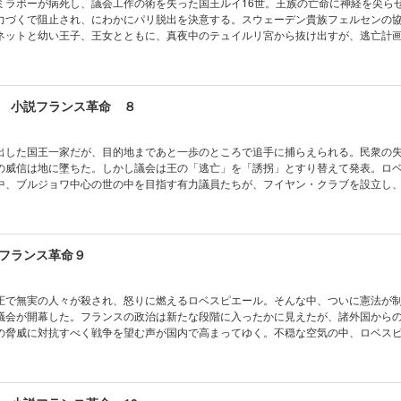
ミラボーが病死し、議会工作の術を失った国王ルイ16世。王族の亡命に神経を尖ら
力づくで阻止され、にわかにパリ脱出を決意する。スウェーデン貴族フェルセンの
ネットと幼い王子、王女とともに、真夜中のテュイルリ宮から抜け出すが、逃亡計
国王一家の運命や、いかに。緊迫の第7巻。
 小説フランス革命 ８
出した国王一家だが、目的地まであと一歩のところで追手に捕らえられる。民衆の
の威信は地に墜ちた。しかし議会は王の「逃亡」を「誘拐」とすり替えて発表。ロ
中、ブルジョワ中心の世の中を目指す有力議員たちが、フイヤン・クラブを設立し
てついに、流血の惨事が――。激震の第8巻。
フランス革命９
圧で無実の人々が殺され、怒りに燃えるロベスピエール。そんな中、ついに憲法が
議会が開幕した。フランスの政治は新たな段階に入ったかに見えたが、諸外国から
の脅威に対抗すべく戦争を望む声が国内で高まってゆく。不穏な空気の中、ロベス
ス再生はかなうのか？ 革命が岐路に立つ、第９巻。