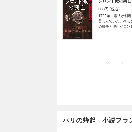
ジロンド派の興亡
638円 (税込)
1792年。憲法が
苦しんでいた。そん
の戦争を望むジロン
く、フランスはつい
八月の蜂起 小説
616円 (税込)
<<
<
革命に圧力を加えよ
開戦を主張したジロ
敗。政局が混乱し革
リを起ち上がらせる!
共和政の樹立 小
594円 (税込)
1792年8月の蜂
パリの蜂起 小説フラ
次々に虐殺。街に暴
説をきっかけに国王
定し――。フランス