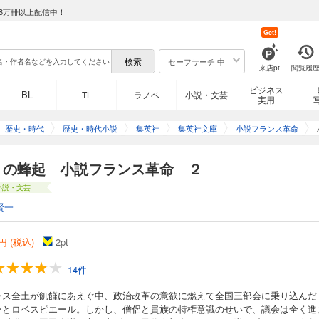
8万冊以上配信中！
Get!
セーフサーチ 中
来店pt
閲覧履
ビジネス
BL
TL
ラノベ
小説・文芸
実用
歴史・時代
歴史・時代小説
集英社
集英社文庫
小説フランス革命
リの蜂起 小説フランス革命 ２
小説・文芸
賢一
円 (税込)
2
pt
14件
ンス全土が飢饉にあえぐ中、政治改革の意欲に燃えて全国三部会に乗り込んだ
ーとロベスピエール。しかし、僧侶と貴族の特権意識のせいで、議会は全く進