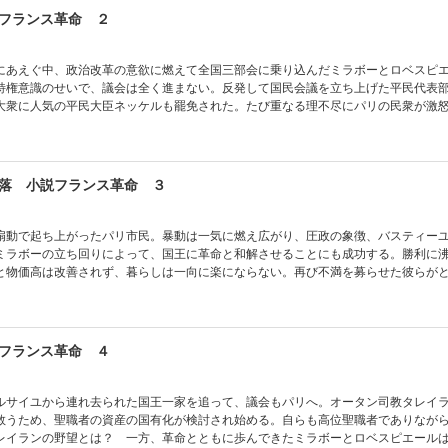
フランス革命 ２
にあえぐ中、政治改革の意欲に燃えて全国三部会に乗り込んだミラボーとロベスピ
特権意識のせいで、議会は全く進まない。反発して国民会議を立ち上げた平民代表
大衆に人気の平民大臣ネッケルも罷免された。たび重なる理不尽にパリの民衆が激
立ち上がる！ 歴史巨編、動乱の第二巻。
落 小説フランス革命 ３
扇動で起ち上がったパリ市民。暴動は一気に燃え広がり、圧政の象徴、バスティー
ミラボーの立ち回りによって、国王に革命と和解させることにも成功する。勝利に
と物価高は改善されず、暮らしは一向に楽にならない。再び不満を募らせた彼らが
歴史巨編、急展開の第3巻。
フランス革命 ４
ルサイユから連れ去られた国王一家を追って、議会もパリへ。オータン司教タレイ
救うため、聖職者の資産の国有化が検討され始める。自らも高位聖職者でありなが
レイランの野望とは？ 一方、革命とともに歩んできたミラボーとロベスピエール