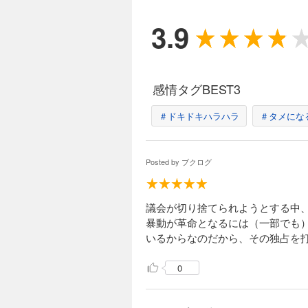
3.9
サン・キュロット
638円 (税込)
【第68回毎日出版
かし不況はとどまる
感情タグBEST3
端に内乱が拡大する
ラを信奉するサン・
＃ドキドキハラハラ
＃タメにな
ジャコバン派の独
Posted by
ブクログ
638円 (税込)
【第68回毎日出版
ベスピエール。ジャ
議会が切り捨てられようとする中
シェーヌ親爺」を発
暴動が革命となるには（一部でも
派の追放を叫ぶ民衆
いるからなのだから、その独占を
粛清の嵐 小説フ
0
649円 (税込)
【第68回毎日出版