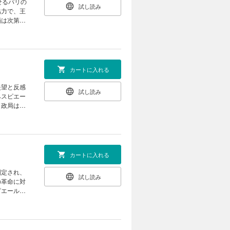
せるパリの
試し読み
協力で、王
画は次第に
カートに入れる
失望と反感
試し読み
ベスピエー
、政局は一
カートに入れる
制定され、
試し読み
の革命に対
ピエールが