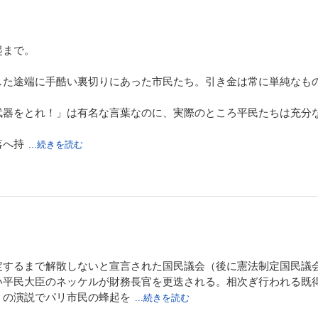
後継者を自任するエベールが勢いを増す中、サン・ジュストら同志からジャコバン
求められたロベスピエールは、公安委員会に加入して恐怖政治を敷き始める。元王
ロンド派の面々が断頭台へ送られ――。フランスに粛清の嵐が吹き荒れる、第15巻
起まで。
ランス革命16
した途端に手酷い裏切りにあった市民たち。引き金は常に単純なも
文化賞特別賞受賞作】公安委員会に加入したロベスピエールは、共和国フランスを幸
武器をとれ！」は有名な言葉なのに、実際のところ平民たちは充分
徳を実行するためには恐怖が不可欠であるとして、いっそう強力に恐怖政治を推し
争の末、劣勢に追い込まれたエベール派は、公安委員会を倒すべく蜂起を企てるが
落へ持
...続きを読む
命広場の断頭台が――。革命は理想郷を実現できるのか。苛烈さを増す、第16巻。
 小説フランス革命17
文化賞特別賞受賞】ジャコバン派の独裁を完成させるべく、エベール派を処刑したロ
の盟友・デムーランやダントンらをも断頭台へ送ろうとする。デムーランの妻リュ
とロベスピエールに哀訴するが、彼の口から思いもかけない激しい言葉が吐き出さ
定するまで解散しないと宣言された国民議会（後に憲法制定国民議
きた男たちの道は、どこで分かたれてしまったのか。非情なる別れ、慟哭の第17巻
い平民大臣のネッケルが財務長官を更迭される。相次ぎ行われる既
」の演説でパリ市民の蜂起を
...続きを読む
フランス革命18