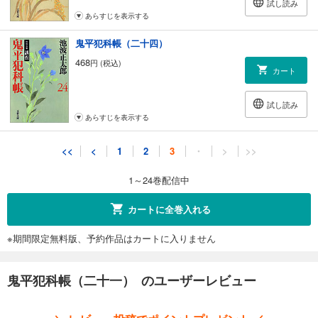
試し読み
あらすじを表示する
鬼平犯科帳（二十四）
468
円 (税込)
カート
試し読み
あらすじを表示する
<<
<
1
2
3
・
>
>>
1～24巻配信中
カートに全巻入れる
※期間限定無料版、予約作品はカートに入りません
鬼平犯科帳（二十一） のユーザーレビュー