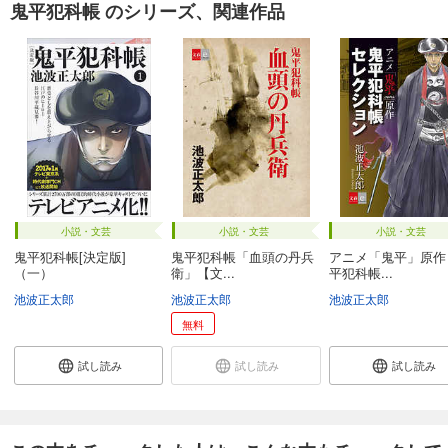
鬼平犯科帳 のシリーズ、関連作品
小説・文芸
小説・文芸
小説・文芸
鬼平犯科帳[決定版]
鬼平犯科帳「血頭の丹兵
アニメ「鬼平」原作
（一）
衛」【文...
平犯科帳...
池波正太郎
池波正太郎
池波正太郎
無料
試し読み
試し読み
試し読み