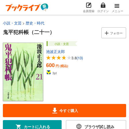
611
円 (税込)
カート
会員登録
ログイン
メニュー
試し読み
小説・文芸
歴史・時代
あらすじを表示する
鬼平犯科帳（二十一）
フォロー
鬼平犯科帳（十五）
652
円 (税込)
小説・文芸
カート
池波正太郎
3.8
(13)
試し読み
600
あらすじを表示する
円 (税込)
3
pt
鬼平犯科帳（十六）
611
円 (税込)
カート
試し読み
あらすじを表示する
今すぐ購入
鬼平犯科帳（十七）
621
円 (税込)
カートに入れる
ブラウザ試し読み
カート