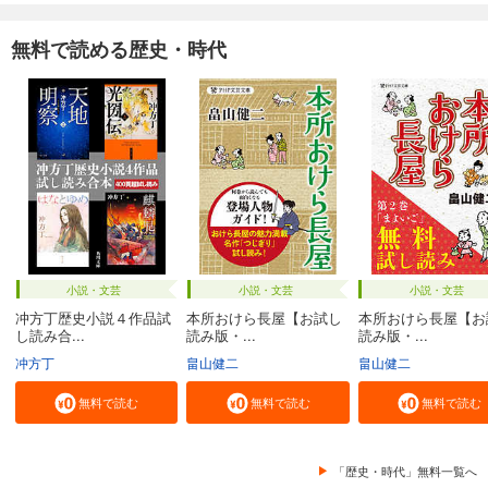
無料で読める歴史・時代
小説・文芸
小説・文芸
小説・文芸
冲方丁歴史小説４作品試
本所おけら長屋【お試し
本所おけら長屋【お
し読み合...
読み版・...
読み版・...
冲方丁
畠山健二
畠山健二
無料で読む
無料で読む
無料で読む
「歴史・時代」無料一覧へ