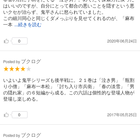
はいいのですが、自分にとって都合の悪いことを隠すという悪
いクセが治らず、鬼平さんに怒られていました。
この細川同心と同じくダメっぷりを見せてくれるのが、「麻布
一本
...続きを読む
2020年06月24日
0
ブクログ
Posted by
いよいよ鬼平シリーズも後半戦に。２１巻は「泣き男」「瓶割
り小僧」「麻布一本松」「討ち入り市兵衛」「春の淡雪」「男
の隠れ家」の６短編から成る。この六話は個性的な登場人物が
登場し楽しめる。
2017年05月25日
0
ブクログ
Posted by