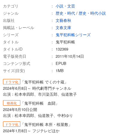
カテゴリ
小説・文芸
ジャンル
歴史・時代
/
歴史・時代小説
出版社
文藝春秋
掲載誌・レーベル
文春文庫
シリーズ
鬼平犯科帳シリーズ
タイトル
鬼平犯科帳
タイトルID
132369
電子版発売日
2011年10月14日
コンテンツ形式
EPUB
サイズ(目安)
1MB
「鬼平犯科帳 でくの十蔵」
ドラマ化
2024年6月8日～ 時代劇専門チャンネル
出演：松本幸四郎、市川染五郎、仙道敦子
「鬼平犯科帳 血闘」
映画化
2024年5月10日公開
出演：松本幸四郎、仙道敦子、中村ゆり
「鬼平犯科帳 本所・桜屋敷」
ドラマ化
2024年1月8日～ フジテレビほか