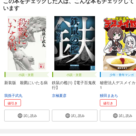
この本をチェックした人は、こんな本もチェックして
います
小説・文芸
小説・文芸
少年・青年マンガ
新装版 殺戮にいたる病
鉄鼠の檻(1)【電子百鬼夜
秘密法人デスメイ
行】
1
我孫子武丸
京極夏彦
鰻田まあち
値引き
値引き
試し読み
試し読み
試し読み