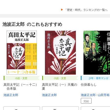
「歴史・時代」ランキングの一覧へ
池波正太郎 のこれもおすすめ
小説・文芸
小説・文芸
少年・青年マンガ
真田太平記（一～十二）
真田太平記（一）天魔の
仕掛暮らし
合本版
夏
池波正太郎
池波正太郎
池波正太郎
山田芳裕
完結