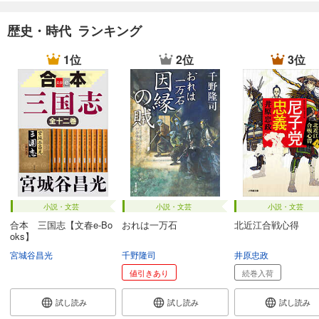
歴史・時代 ランキング
1位
2位
3位
小説・文芸
小説・文芸
小説・文芸
合本 三国志【文春e-Bo
おれは一万石
北近江合戦心得
oks】
宮城谷昌光
千野隆司
井原忠政
値引きあり
続巻入荷
試し読み
試し読み
試し読み