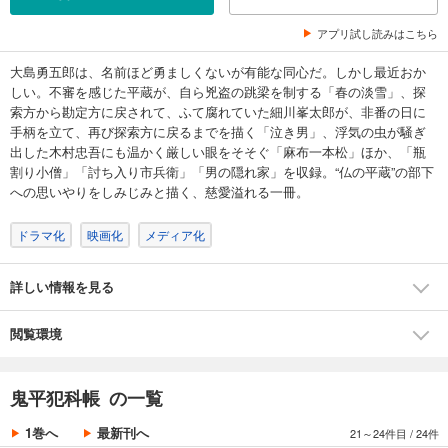
アプリ試し読みはこちら
試し読み
あらすじを表示する
大島勇五郎は、名前ほど勇ましくないが有能な同心だ。しかし最近おか
しい。不審を感じた平蔵が、自ら兇盗の跳梁を制する「春の淡雪」、探
鬼平犯科帳（十八）
索方から勘定方に戻されて、ふて腐れていた細川峯太郎が、非番の日に
559
円 (税込)
手柄を立て、再び探索方に戻るまでを描く「泣き男」、浮気の虫が騒ぎ
カート
出した木村忠吾にも温かく厳しい眼をそそぐ「麻布一本松」ほか、「瓶
割り小僧」「討ち入り市兵衛」「男の隠れ家」を収録。“仏の平蔵”の部下
試し読み
への思いやりをしみじみと描く、慈愛溢れる一冊。
あらすじを表示する
ドラマ化
映画化
メディア化
鬼平犯科帳（十九）
590
円 (税込)
カート
詳しい情報を見る
試し読み
閲覧環境
あらすじを表示する
鬼平犯科帳（二十）
鬼平犯科帳 の一覧
611
円 (税込)
カート
1巻へ
最新刊へ
21～24件目
/
24件