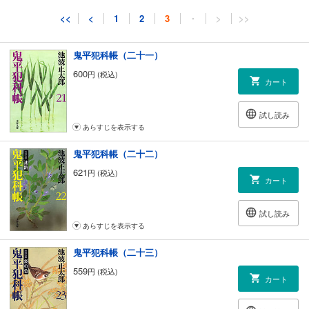
試し読み
<<
<
1
2
3
・
>
>>
あらすじを表示する
鬼平犯科帳（二十一）
600
円 (税込)
カート
試し読み
あらすじを表示する
鬼平犯科帳（二十二）
621
円 (税込)
カート
試し読み
あらすじを表示する
鬼平犯科帳（二十三）
559
円 (税込)
カート