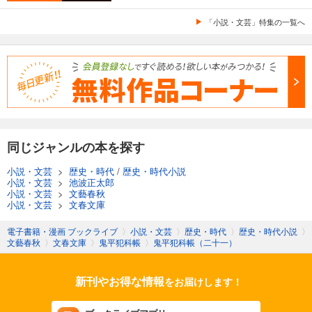
「小説・文芸」特集の一覧へ
同じジャンルの本を探す
小説・文芸
>
歴史・時代
/
歴史・時代小説
小説・文芸
>
池波正太郎
小説・文芸
>
文藝春秋
小説・文芸
>
文春文庫
電子書籍・漫画 ブックライブ
〉
小説・文芸
〉
歴史・時代
〉
歴史・時代小説
〉
文藝春秋
〉
文春文庫
〉
鬼平犯科帳
〉
鬼平犯科帳（二十一）
新刊やお得な情報
をお届けします！