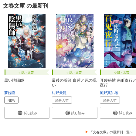
文春文庫 の最新刊
小説・文芸
小説・文芸
小説・文芸
黒い陰陽師
最後の薬師 白蓮と死の呪
耳袋秘帖 南町奉行
い
夜行
夢枕獏
紺野天龍
風野真知雄
NEW
続巻入荷
続巻入荷
試し読み
試し読み
試し読み
「文春文庫」の最新刊一覧へ