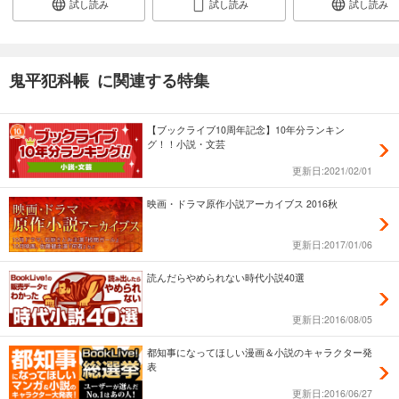
試し読み
試し読み
試し読み
鬼平犯科帳 に関連する特集
【ブックライブ10周年記念】10年分ランキン
グ！！小説・文芸
更新日:2021/02/01
映画・ドラマ原作小説アーカイブス 2016秋
更新日:2017/01/06
読んだらやめられない時代小説40選
更新日:2016/08/05
都知事になってほしい漫画＆小説のキャラクター発
表
更新日:2016/06/27