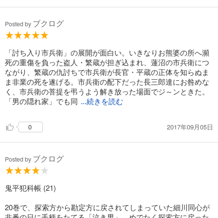
ブクログ
Posted by
「討ち入り市兵衛」の展開が面白い。いきなりお熊婆の所へ瀕
死の重傷を負った盗人・繁蔵が担ぎ込まれ、蓮沼の市兵衛につ
ながり、繁蔵の仇討ちで市兵衛が長官・平蔵の正体を知らぬま
ま非業の死を遂げる。市兵衛の配下だった長三郎達にお咎めな
く、市兵衛の菩提を弔うよう解き放った場面でジ～ンときた。
「男の隠れ家」でも同
...続きを読む
2017年09月05日
0
ブクログ
Posted by
鬼平犯科帳 (21)
20巻で、探索方から勘定方に戻されてしまっていた細川同心が
非番の日に手柄をたてる「泣き男」。めでたく探索方に戻った